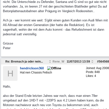
nicht. Die Unterschiede zu Defender, Santana und G sind so gut wie nicht
vorhanden. Ja, im leeren J7 mit der geschichteten Blattfeder gehst Du auf
Betonplattenautobahnen alter Prägung im Vergleich Rodeoreiten..
Ach ja - wer kommt wie weit: S'gibt einen guten Kunden von Audi Wien mit
A6 Allroad der ersten Generation (der hatte die Reduktion). Es ist
sagenhaft, wohin der mit dem Auto kommt - das Refurbishment ist dann
jedesmal satt vierstellig.
Grüsse
Peter
Re: Bremach ja oder nein...
Rene_W
11/07/2013
13:59
#
564568
hendrickson360
Joined:
Aug 2008
H
Posts: 848
Hat nen Chassis Fetisch
Likes: 4
Hallo,
also der Stand Ende letzten Jahres war noch, dass man einen 79er
umgebaut auf den 1HD-T mit ~220PS aus 4.2 Litern haben kann, da die
Motoren nachwievor auch neu von Toyota zu bekommen sind, auch