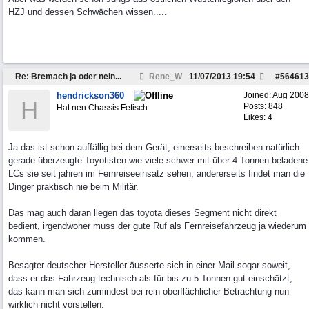
HZJ und dessen Schwächen wissen.....
Re: Bremach ja oder nein...
Rene_W
11/07/2013
19:54
#
564613
hendrickson360
Joined:
Aug 2008
H
Posts: 848
Hat nen Chassis Fetisch
Likes: 4
Ja das ist schon auffällig bei dem Gerät, einerseits beschreiben natürlich
gerade überzeugte Toyotisten wie viele schwer mit über 4 Tonnen beladene
LCs sie seit jahren im Fernreiseeinsatz sehen, andererseits findet man die
Dinger praktisch nie beim Militär.
Das mag auch daran liegen das toyota dieses Segment nicht direkt
bedient, irgendwoher muss der gute Ruf als Fernreisefahrzeug ja wiederum
kommen.
Besagter deutscher Hersteller äusserte sich in einer Mail sogar soweit,
dass er das Fahrzeug technisch als für bis zu 5 Tonnen gut einschätzt,
das kann man sich zumindest bei rein oberflächlicher Betrachtung nun
wirklich nicht vorstellen.