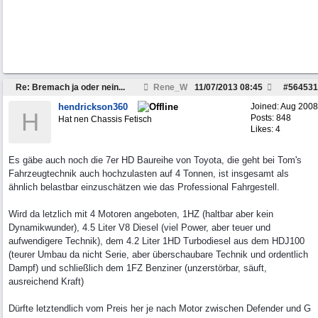
Re: Bremach ja oder nein...
Rene_W
11/07/2013
08:45
#
564531
hendrickson360
Joined:
Aug 2008
H
Posts: 848
Hat nen Chassis Fetisch
Likes: 4
Es gäbe auch noch die 7er HD Baureihe von Toyota, die geht bei Tom's
Fahrzeugtechnik auch hochzulasten auf 4 Tonnen, ist insgesamt als
ähnlich belastbar einzuschätzen wie das Professional Fahrgestell.
Wird da letzlich mit 4 Motoren angeboten, 1HZ (haltbar aber kein
Dynamikwunder), 4.5 Liter V8 Diesel (viel Power, aber teuer und
aufwendigere Technik), dem 4.2 Liter 1HD Turbodiesel aus dem HDJ100
(teurer Umbau da nicht Serie, aber überschaubare Technik und ordentlich
Dampf) und schließlich dem 1FZ Benziner (unzerstörbar, säuft,
ausreichend Kraft)
Dürfte letztendlich vom Preis her je nach Motor zwischen Defender und G