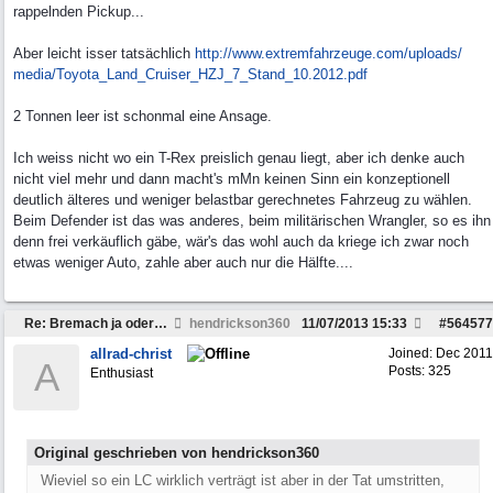
rappelnden Pickup...
Aber leicht isser tatsächlich
http:/
/
www.extremfahrzeuge.com/
uploads/
media/
Toyota_Land_Cruiser_HZJ_7_Stand_10.2012.pdf
2 Tonnen leer ist schonmal eine Ansage.
Ich weiss nicht wo ein T-Rex preislich genau liegt, aber ich denke auch
nicht viel mehr und dann macht's mMn keinen Sinn ein konzeptionell
deutlich älteres und weniger belastbar gerechnetes Fahrzeug zu wählen.
Beim Defender ist das was anderes, beim militärischen Wrangler, so es ihn
denn frei verkäuflich gäbe, wär's das wohl auch da kriege ich zwar noch
etwas weniger Auto, zahle aber auch nur die Hälfte....
Re: Bremach ja oder nein...
hendrickson360
11/07/2013
15:33
#
564577
allrad-christ
Joined:
Dec 2011
A
Posts: 325
Enthusiast
Original geschrieben von hendrickson360
Wieviel so ein LC wirklich verträgt ist aber in der Tat umstritten,