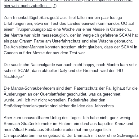
hier wohl auch zutreffen... ;-))
Zum Innenkotflügel-Stanzgerät aus Tirol fallen mir ein paar lustige
Erfahrungen ein, etwa ein Test des Landesfeuerwehrkommandos ÖO auf
einem Truppenübungsplatz eine Woche vor einer Messe in Österreich...
der Mantra war nicht messetauglich, der im Vergleich gefahrene SCAM hat
ein paar Gramm Farbe am Unterfahrschutz und eine Wäsche gebraucht.
Die Achleitner-Mannen konnten trotzdem nicht glauben, dass der SCAM in
Gaaden auf der Messe der aus dem Test war.
Die saudische Nationalgarde war auch nicht happy, nach Mantra kam sehr
schnell SCAM, dann aktueller Daily und der Bremach wird der "HD-
Nachfolger"
Die Mantra-Schraubenfedern sind dem Patentschutz der Fa. Iglhaut für die
Ã„nderungen an der Querblattfeder geschuldet, was da gerechnet
wurde...will ich mir nicht vorstellen. Federkräfte über den
Stoßdämpferanlenkpunkt sind sicher die Idee des Jahrzehnts
Aber zum unausrottbaren Unfug des Tages: Ich habe nicht ganz wenig
Bremach-Straßenkilometer im Hintern, ein durchaus kaputtes Kreuz und
mein Allrad-Panda aus Studentenzeiten hat mir gelegentlich
Chiropraktikertermine eingebracht. Der Bremach mit oder ohne Schwingsitz