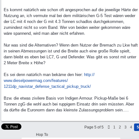
Es kommt natürlich wie schon oft angesprochen auf die jeweilige Härte der
Nutzung an, ich vermute mal bei dem militärischen G-5 Test wären weder
der LC mit 4 noch der G mit 4.3 Tonnen schadlos durchgekommen,
zumindest nicht so vom Band. Wer von beiden weiter gekommen wäre
wäre spannend, wird man aber nicht erfahren.
Nur was sind die Alternativen? Wenn dem Nutzer der Bremach zu Lkw haft
in seinen Abmessungen ist und die Breite auch eine große Rolle spielt,
dann bleibt es eben bei LC7, G und Defender. Was gibt es sonst mit unter
2 Meter Breite x Höhe?
Es sei denn natürlich man bekäme den hier:
http:/
/
www.dieselpowermag.com/
features/
1211dp_navistar_defense_tactical_pickup_truck/
Bzw. die etwas zivilere Basis von Indigen Armour. Pickup-Maße bei 6
Tonnen zgG die wohl auch bei ruppigem Einsatz drin sein müssten. Aber
da dürfte die Euronorm dann das kleinste Zulassungsproblem sein.....
Page 5 of 5
1
2
3
4
5
Hop To