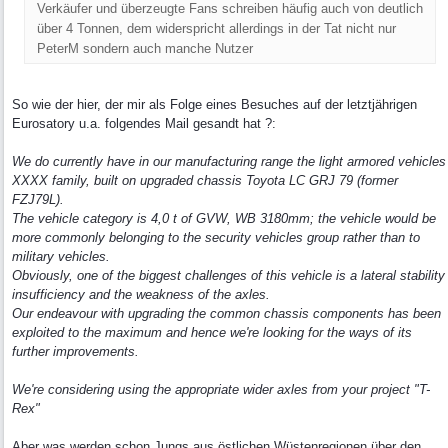
Verkäufer und überzeugte Fans schreiben häufig auch von deutlich
über 4 Tonnen, dem widerspricht allerdings in der Tat nicht nur
PeterM sondern auch manche Nutzer
So wie der hier, der mir als Folge eines Besuches auf der letztjährigen
Eurosatory u.a. folgendes Mail gesandt hat ?:
We do currently have in our manufacturing range the light armored vehicles
XXXX family, built on upgraded chassis Toyota LC GRJ 79 (former
FZJ79L).
The vehicle category is 4,0 t of GVW, WB 3180mm; the vehicle would be
more commonly belonging to the security vehicles group rather than to
military vehicles.
Obviously, one of the biggest challenges of this vehicle is a lateral stability
insufficiency and the weakness of the axles.
Our endeavour with upgrading the common chassis components has been
exploited to the maximum and hence we're looking for the ways of its
further improvements.
We're considering using the appropriate wider axles from your project "T-
Rex"
Aber was werden schon Jungs aus östlichen Wüstenregionen über den