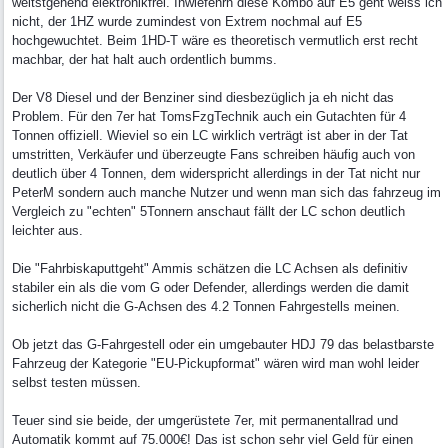
weitstgehend elektronikfrei. Inwiefehrn diese Kombo auf E5 geht weiss ich
nicht, der 1HZ wurde zumindest von Extrem nochmal auf E5
hochgewuchtet. Beim 1HD-T wäre es theoretisch vermutlich erst recht
machbar, der hat halt auch ordentlich bumms.
Der V8 Diesel und der Benziner sind diesbezüglich ja eh nicht das
Problem. Für den 7er hat TomsFzgTechnik auch ein Gutachten für 4
Tonnen offiziell. Wieviel so ein LC wirklich verträgt ist aber in der Tat
umstritten, Verkäufer und überzeugte Fans schreiben häufig auch von
deutlich über 4 Tonnen, dem widerspricht allerdings in der Tat nicht nur
PeterM sondern auch manche Nutzer und wenn man sich das fahrzeug im
Vergleich zu "echten" 5Tonnern anschaut fällt der LC schon deutlich
leichter aus.
Die "Fahrbiskaputtgeht" Ammis schätzen die LC Achsen als definitiv
stabiler ein als die vom G oder Defender, allerdings werden die damit
sicherlich nicht die G-Achsen des 4.2 Tonnen Fahrgestells meinen.
Ob jetzt das G-Fahrgestell oder ein umgebauter HDJ 79 das belastbarste
Fahrzeug der Kategorie "EU-Pickupformat" wären wird man wohl leider
selbst testen müssen.
Teuer sind sie beide, der umgerüstete 7er, mit permanentallrad und
Automatik kommt auf 75.000€! Das ist schon sehr viel Geld für einen