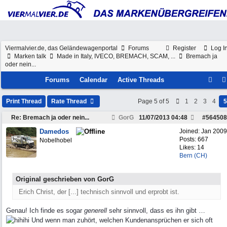
Viermalvier.de, das Geländewagenportal
Forums
Register
Log I
Marken talk
Made in Italy, IVECO, BREMACH, SCAM, ...
Bremach ja
oder nein...
Forums
Calendar
Active Threads
Print Thread
Rate Thread
Page 5 of 5
1
2
3
4
5
Re: Bremach ja oder nein...
GorG
11/07/2013
04:48
#
564508
Damedos
Joined:
Jan 2009
Posts: 667
Nobelhobel
Likes: 14
Bern (CH)
Original geschrieben von GorG
Erich Christ, der [...] technisch sinnvoll und erprobt ist.
Genau! Ich finde es sogar
generell
sehr sinnvoll, dass es ihn gibt …
Und wenn man zuhört, welchen Kundenansprüchen er sich oft