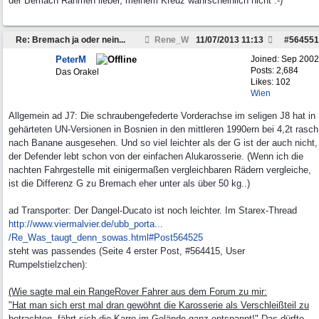
der Bemach Rahmen lieber, meinem Kreuz wahrscheinlich nicht :-)
Re: Bremach ja oder nein...
Rene_W
11/07/2013
11:13
#
564551
PeterM
Joined:
Sep 2002
Posts: 2,684
Das Orakel
Likes: 102
Wien
Allgemein ad J7: Die schraubengefederte Vorderachse im seligen J8 hat in
gehärteten UN-Versionen in Bosnien in den mittleren 1990ern bei 4,2t rasch
nach Banane ausgesehen. Und so viel leichter als der G ist der auch nicht,
der Defender lebt schon von der einfachen Alukarosserie. (Wenn ich die
nachten Fahrgestelle mit einigermaßen vergleichbaren Rädern vergleiche,
ist die Differenz G zu Bremach eher unter als über 50 kg..)
ad Transporter: Der Dangel-Ducato ist noch leichter. Im Starex-Thread
http://www.viermalvier.de/ubb_porta...
/Re_Was_taugt_denn_sowas.html#Post564525
steht was passendes (Seite 4 erster Post, #564415, User
Rumpelstielzchen):
(Wie sagte mal ein RangeRover Fahrer aus dem Forum zu mir:
"Hat man sich erst mal dran gewöhnt die Karosserie als Verschleißteil zu
betrachten, fährt sich die Karre im Gelände ganz entspannt!" Das dürfte