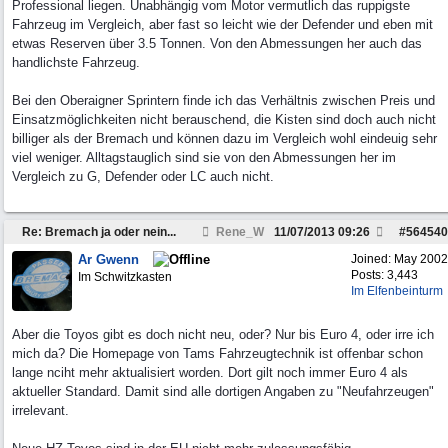
Professional liegen. Unabhängig vom Motor vermutlich das ruppigste
Fahrzeug im Vergleich, aber fast so leicht wie der Defender und eben mit
etwas Reserven über 3.5 Tonnen. Von den Abmessungen her auch das
handlichste Fahrzeug.
Bei den Oberaigner Sprintern finde ich das Verhältnis zwischen Preis und
Einsatzmöglichkeiten nicht berauschend, die Kisten sind doch auch nicht
billiger als der Bremach und können dazu im Vergleich wohl eindeuig sehr
viel weniger. Alltagstauglich sind sie von den Abmessungen her im
Vergleich zu G, Defender oder LC auch nicht.
Re: Bremach ja oder nein...
Rene_W
11/07/2013
09:26
#
564540
Ar Gwenn
Joined:
May 2002
Posts: 3,443
Im Schwitzkasten
Im Elfenbeinturm
Aber die Toyos gibt es doch nicht neu, oder? Nur bis Euro 4, oder irre ich
mich da? Die Homepage von Tams Fahrzeugtechnik ist offenbar schon
lange nciht mehr aktualisiert worden. Dort gilt noch immer Euro 4 als
aktueller Standard. Damit sind alle dortigen Angaben zu "Neufahrzeugen"
irrelevant.