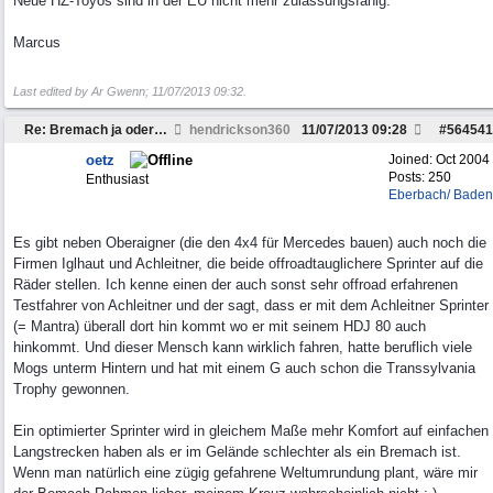
Neue HZ-Toyos sind in der EU nicht mehr zulassungsfähig.
Marcus
Last edited by Ar Gwenn;
11/07/2013
09:32
.
Re: Bremach ja oder nein...
hendrickson360
11/07/2013
09:28
#
564541
oetz
Joined:
Oct 2004
Posts: 250
Enthusiast
Eberbach/ Baden
Es gibt neben Oberaigner (die den 4x4 für Mercedes bauen) auch noch die
Firmen Iglhaut und Achleitner, die beide offroadtauglichere Sprinter auf die
Räder stellen. Ich kenne einen der auch sonst sehr offroad erfahrenen
Testfahrer von Achleitner und der sagt, dass er mit dem Achleitner Sprinter
(= Mantra) überall dort hin kommt wo er mit seinem HDJ 80 auch
hinkommt. Und dieser Mensch kann wirklich fahren, hatte beruflich viele
Mogs unterm Hintern und hat mit einem G auch schon die Transsylvania
Trophy gewonnen.
Ein optimierter Sprinter wird in gleichem Maße mehr Komfort auf einfachen
Langstrecken haben als er im Gelände schlechter als ein Bremach ist.
Wenn man natürlich eine zügig gefahrene Weltumrundung plant, wäre mir