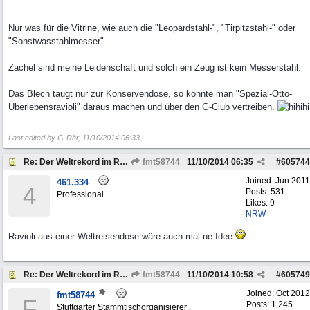
Nur was für die Vitrine, wie auch die "Leopardstahl-", "Tirpitzstahl-" oder
"Sonstwasstahlmesser".
Zachel sind meine Leidenschaft und solch ein Zeug ist kein Messerstahl.
Das Blech taugt nur zur Konservendose, so könnte man "Spezial-Otto-
Überlebensravioli" daraus machen und über den G-Club vertreiben.
Last edited by G-Rät;
11/10/2014
06:33
.
Re: Der Weltrekord im Reisen...
fmt58744
11/10/2014
06:35
#
605744
Joined:
Jun 2011
461.334
4
Posts: 531
Professional
Likes: 9
NRW
Ravioli aus einer Weltreisendose wäre auch mal ne Idee
Re: Der Weltrekord im Reisen...
fmt58744
11/10/2014
10:58
#
605749
Joined:
Oct 2012
fmt58744
F
Posts: 1,245
Stuttgarter Stammtischorganisierer