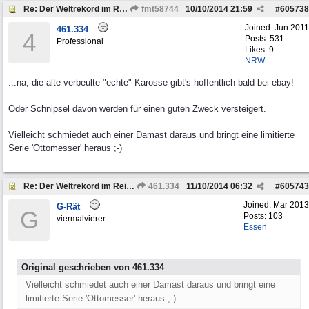
Re: Der Weltrekord im Reisen...
fmt58744
10/10/2014
21:59
#
605738
Joined:
Jun 2011
461.334
4
Posts: 531
Professional
Likes: 9
NRW
...na, die alte verbeulte "echte" Karosse gibt's hoffentlich bald bei ebay!
Oder Schnipsel davon werden für einen guten Zweck versteigert.
Vielleicht schmiedet auch einer Damast daraus und bringt eine limitierte
Serie 'Ottomesser' heraus ;-)
Re: Der Weltrekord im Reisen...
461.334
11/10/2014
06:32
#
605743
Joined:
Mar 2013
G-Rät
G
Posts: 103
viermalvierer
Essen
Original geschrieben von 461.334
Vielleicht schmiedet auch einer Damast daraus und bringt eine
limitierte Serie 'Ottomesser' heraus ;-)