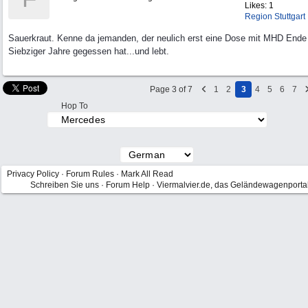
Likes: 1
Region Stuttgart
Sauerkraut. Kenne da jemanden, der neulich erst eine Dose mit MHD Ende
Siebziger Jahre gegessen hat...und lebt.
Page 3 of 7
1
2
3
4
5
6
7
Hop To
Privacy Policy
·
Forum Rules
·
Mark All Read
Schreiben Sie uns
·
Forum Help
·
Viermalvier.de, das Geländewagenporta