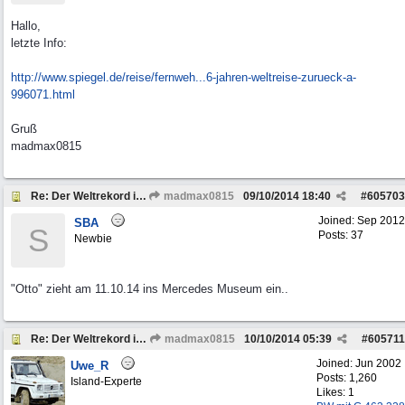
Hallo,
letzte Info:
http://www.spiegel.de/reise/fernweh...
6-jahren-weltreise-zurueck-a-
996071.html
Gruß
madmax0815
Re: Der Weltrekord im Reisen...
madmax0815
09/10/2014
18:40
#
605703
Joined:
Sep 2012
SBA
S
Posts: 37
Newbie
"Otto" zieht am 11.10.14 ins Mercedes Museum ein..
Re: Der Weltrekord im Reisen...
madmax0815
10/10/2014
05:39
#
605711
Joined:
Jun 2002
Uwe_R
Posts: 1,260
Island-Experte
Likes: 1