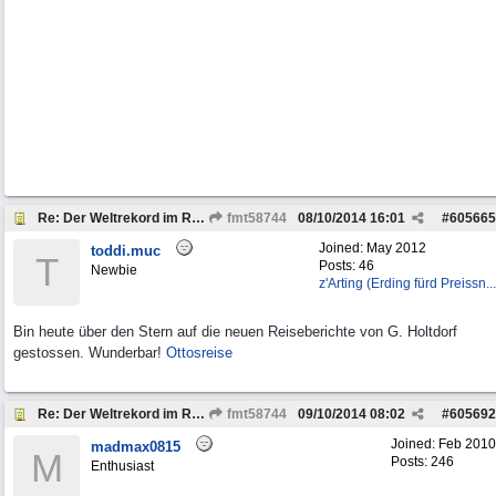
Re: Der Weltrekord im Reisen...
fmt58744
08/10/2014
16:01
#
605665
Joined:
May 2012
toddi.muc
T
Posts: 46
Newbie
z'Arting (Erding fürd Preissn...
Bin heute über den Stern auf die neuen Reiseberichte von G. Holtdorf
gestossen. Wunderbar!
Ottosreise
Re: Der Weltrekord im Reisen...
fmt58744
09/10/2014
08:02
#
605692
Joined:
Feb 2010
madmax0815
M
Posts: 246
Enthusiast