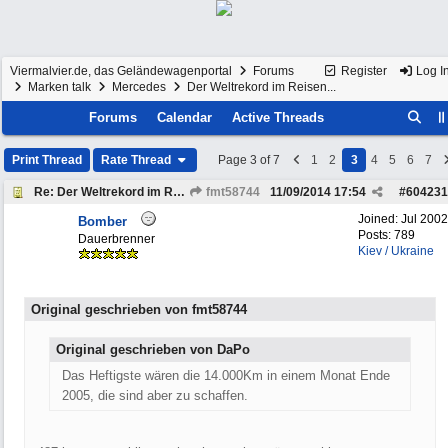
Viermalvier.de, das Geländewagenportal
Forums
Register
Log I
Marken talk
Mercedes
Der Weltrekord im Reisen...
Forums
Calendar
Active Threads
Print Thread
Rate Thread
Page 3 of 7
1
2
3
4
5
6
7
Re: Der Weltrekord im Reisen...
fmt58744
11/09/2014
17:54
#
604231
Joined:
Jul 2002
Bomber
Posts: 789
Dauerbrenner
Kiev / Ukraine
Original geschrieben von fmt58744
Original geschrieben von DaPo
Das Heftigste wären die 14.000Km in einem Monat Ende
2005, die sind aber zu schaffen.