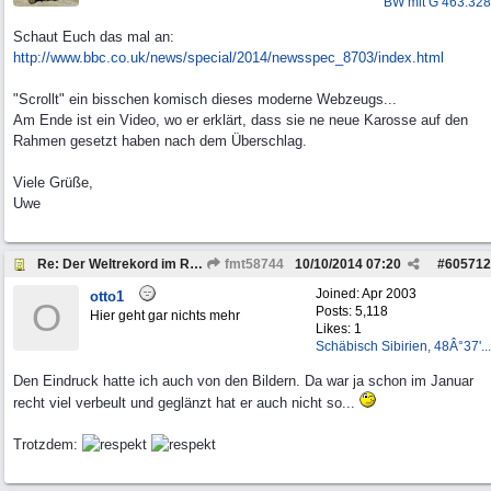
BW mit G 463.328
Schaut Euch das mal an:
http:/
/
www.bbc.co.uk/
news/
special/
2014/
newsspec_8703/
index.html
"Scrollt" ein bisschen komisch dieses moderne Webzeugs...
Am Ende ist ein Video, wo er erklärt, dass sie ne neue Karosse auf den
Rahmen gesetzt haben nach dem Überschlag.
Viele Grüße,
Uwe
Re: Der Weltrekord im Reisen...
fmt58744
10/10/2014
07:20
#
605712
Joined:
Apr 2003
otto1
O
Posts: 5,118
Hier geht gar nichts mehr
Likes: 1
Schäbisch Sibirien, 48Â°37'...
Den Eindruck hatte ich auch von den Bildern. Da war ja schon im Januar
recht viel verbeult und geglänzt hat er auch nicht so...
Trotzdem: