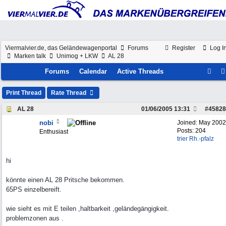
Viermalvier.de, das Geländewagenportal
Forums
Register
Log I
Marken talk
Unimog + LKW
AL 28
Forums
Calendar
Active Threads
Print Thread
Rate Thread
AL 28
01/06/2005
13:31
#
45828
nobi
Joined:
May 2002
Posts: 204
Enthusiast
trier Rh.-pfalz
hi
könnte einen AL 28 Pritsche bekommen.
65PS einzelbereift.
wie sieht es mit E teilen ,haltbarkeit ,geländegängigkeit.
problemzonen aus .