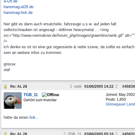
a-l28.de
hanomag-al28.de
hanomag-hsk.de
hier gibt es dann auch ersatzteile, fahrzeuge u.s.w. auf jeden fall:
selbstschrauben ist angesagt - oldtimer heavymetal ... <img
src="http://www.viermalvier.de/forum_php/images/graemlins/wink.gif" alt=""
/>
ich denke es ist ist eine gut organsierte & nette szene, da sollte es einfach
sein an weitere infos zu kommen.
grüsse
olaf
Re: AL 28
nobi
01/06/2005
14:22
#
45830
TGB_11
Joined:
May 2002
Posts: 1,850
Gehört zum Inventar
Grönegauer Land
hätte da einen
link
...
Re: AL 28
TGB_11
03/06/2005
05:10
#
45831