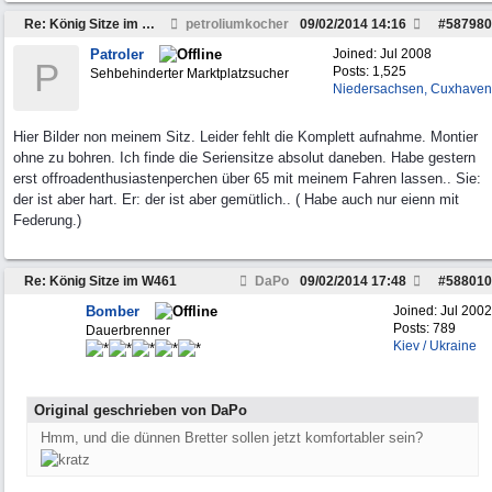
Re: König Sitze im W461
petroliumkocher
09/02/2014
14:16
#
587980
Patroler
Joined:
Jul 2008
P
Posts: 1,525
Sehbehinderter Marktplatzsucher
Niedersachsen, Cuxhaven
Hier Bilder non meinem Sitz. Leider fehlt die Komplett aufnahme. Montier
ohne zu bohren. Ich finde die Seriensitze absolut daneben. Habe gestern
erst offroadenthusiastenperchen über 65 mit meinem Fahren lassen.. Sie:
der ist aber hart. Er: der ist aber gemütlich.. ( Habe auch nur eienn mit
Federung.)
Re: König Sitze im W461
DaPo
09/02/2014
17:48
#
588010
Bomber
Joined:
Jul 2002
Posts: 789
Dauerbrenner
Kiev / Ukraine
Original geschrieben von DaPo
Hmm, und die dünnen Bretter sollen jetzt komfortabler sein?