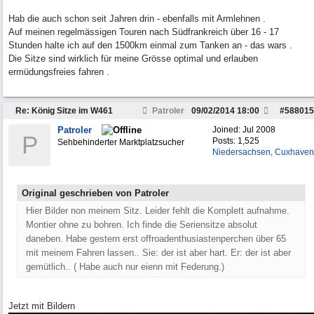
Hab die auch schon seit Jahren drin - ebenfalls mit Armlehnen .
Auf meinen regelmässigen Touren nach Südfrankreich über 16 - 17
Stunden halte ich auf den 1500km einmal zum Tanken an - das wars .
Die Sitze sind wirklich für meine Grösse optimal und erlauben
ermüdungsfreies fahren .
Re: König Sitze im W461
Patroler
09/02/2014
18:00
#
588015
Patroler
Joined:
Jul 2008
P
Posts: 1,525
Sehbehinderter Marktplatzsucher
Niedersachsen, Cuxhaven
Original geschrieben von Patroler
Hier Bilder non meinem Sitz. Leider fehlt die Komplett aufnahme.
Montier ohne zu bohren. Ich finde die Seriensitze absolut
daneben. Habe gestern erst offroadenthusiastenperchen über 65
mit meinem Fahren lassen.. Sie: der ist aber hart. Er: der ist aber
gemütlich.. ( Habe auch nur eienn mit Federung.)
Jetzt mit Bildern