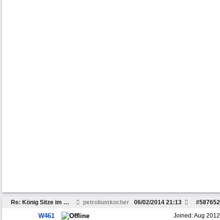
Re: König Sitze im W461
petroliumkocher
06/02/2014
21:13
#
587652
W461
Joined:
Aug 2012