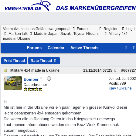
Viermalvier.de, das Geländewagenportal
Forums
Register
Log I
Marken talk
Made in Japan, Suzuki, Toyota, Nissan, ...
Military 4x4
made in Ukraine
Forums
Calendar
Active Threads
Print Thread
Rate Thread
Military 4x4 made in Ukraine
13/11/2014
07:25
#
607727
Joined:
Jul 2002
Bomber
Posts: 789
Dauerbrenner
Kiev / Ukraine
Hi ,
Mir ist hier in der Ukraine vor ein paar Tagen ein grosser Konvoi dieser
leicht gepanzerten 4x4 entgegen gekommen .
Die waren alle in Richtung Osten in das Kriegsgebiet unterwegs ..
Laut meinen Informationen werden die im Kraz Werk Kremenchuk
zusammengebaut .