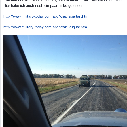
Rahmen und Antrieb soll von Toyota stammen . Der Rest weiss ich nicht .
Hier habe ich auch noch ein paar Links gefunden .
http:/
/
www.military-today.com/
apc/
kraz_spartan.htm
http:/
/
www.military-today.com/
apc/
kraz_kuguar.htm