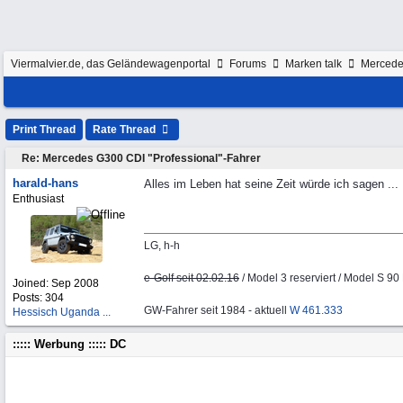
Viermalvier.de, das Geländewagenportal
Forums
Marken talk
Merced
Print Thread
Rate Thread
Re: Mercedes G300 CDI "Professional"-Fahrer
harald-hans
Alles im Leben hat seine Zeit würde ich sagen ...
Enthusiast
LG, h-h
e-Golf seit 02.02.16
/ Model 3 reserviert / Model S 90 
Joined:
Sep 2008
Posts: 304
GW-Fahrer seit 1984 - aktuell
W 461.333
Hessisch Uganda ...
::::: Werbung ::::: DC