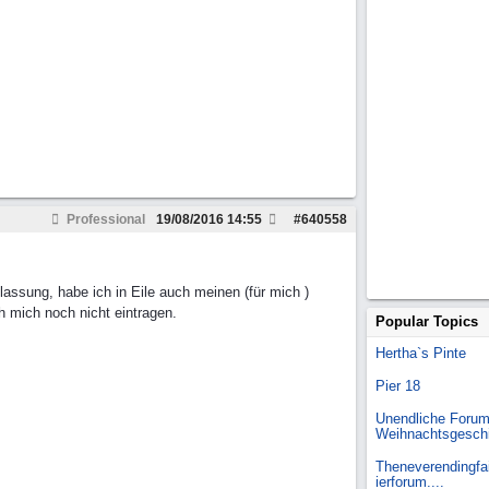
Professional
19/08/2016
14:55
#
640558
sung, habe ich in Eile auch meinen (für mich )
 mich noch nicht eintragen.
Popular Topics
Hertha`s Pinte
Pier 18
Unendliche Forum
Weihnachtsgesch
Theneverendingfai
ierforum....