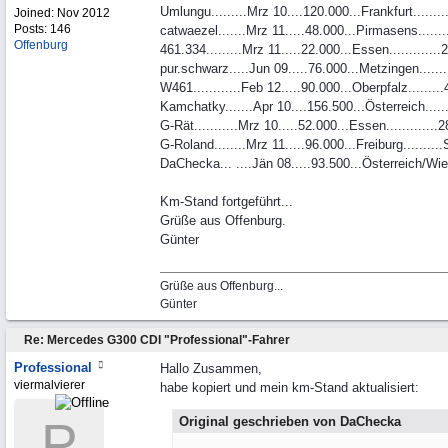
Umlungu.........Mrz 10....120.000...Frankfurt.......
Joined:
Nov 2012
Posts: 146
catwaezel.......Mrz 11.....48.000...Pirmasens......
Offenburg
461.334.........Mrz 11.....22.000...Essen...........
pur.schwarz.....Jun 09.....76.000...Metzingen......
W461............Feb 12.....90.000...Oberpfalz........
Kamchatky.......Apr 10....156.500...Österreich.....
G-Rät...........Mrz 10.....52.000...Essen............
G-Roland........Mrz 11.....96.000...Freiburg..........
DaChecka... ....Jän 08.....93.500...Österreich/W
Km-Stand fortgeführt...
Grüße aus Offenburg.
Günter
Grüße aus Offenburg...
Günter
Re: Mercedes G300 CDI "Professional"-Fahrer
Professional
Hallo Zusammen,
viermalvierer
habe kopiert und mein km-Stand aktualisiert:
P
Original geschrieben von DaChecka