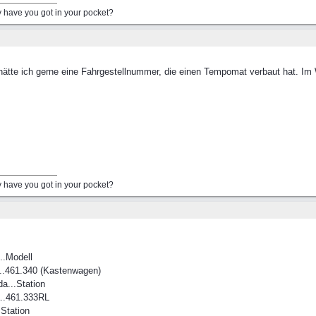
have you got in your pocket?
tte ich gerne eine Fahrgestellnummer, die einen Tempomat verbaut hat. Im 
have you got in your pocket?
...Modell
....461.340 (Kastenwagen)
da...Station
ia..461.333RL
.Station