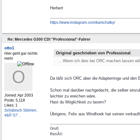
Herbert
https:/
/
www.instagram.com/
kamchatky/
Re: Mercedes G300 CDI "Professional"-Fahrer
otto1
Original geschrieben von Professional
Hier geht gar nichts
mehr
....Wenn ich dies bei ORC machen lassen will s
O
Da läßt sich ORC aber die Adapterringe und den E
Schon mal darüber nachgedacht, die selber einzub
Joined:
Apr 2003
leichter zu ereichen wäre.
Posts: 5,118
Hast du Möglichkeit zu lasern?
Likes: 1
Schäbisch Sibirien,
Übrigens, Felix aus Windhoek hat seinen verkauft-
48Â°37'...
Gruß
RenÃ©