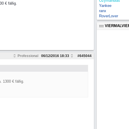
Ozymandias
 € fällig.
Yankee
ranx
RoverLover
:::: VIERMALVI
Professional
06/12/2016
18:33
#
645044
 1300 € fällig.