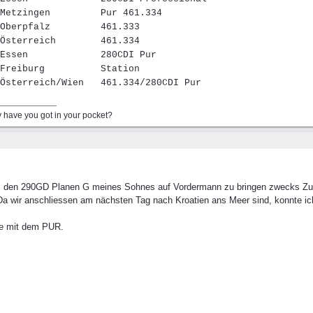
Metzingen
.........
Pur 461.334
Oberpfalz
.........
461.333
Österreich
........
461.334
Essen
.............
280CDI Pur
Freiburg
..........
Station
Österreich/Wien
...
461.334/280CDI Pur
have you got in your pocket?
, den 290GD Planen G meines Sohnes auf Vordermann zu bringen zwecks Zulas
Da wir anschliessen am nächsten Tag nach Kroatien ans Meer sind, konnte ich
de mit dem PUR.