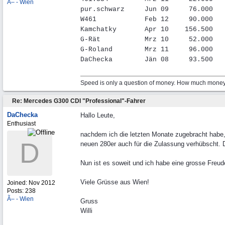
Ã– - Wien
pur.schwarz
.....
Jun 09
.....
76.000
...
W461
............
Feb 12
.....
90.000
...
Kamchatky
.......
Apr 10
....
156.500
...
G-Rät
...........
Mrz 10
.....
52.000
...
G-Roland
........
Mrz 11
.....
96.000
...
DaChecka
... ....
Jän 08
.....
93.500
...
Speed is only a question of money. How much money 
Re: Mercedes G300 CDI "Professional"-Fahrer
DaChecka
Hallo Leute,
Enthusiast
nachdem ich die letzten Monate zugebracht habe
D
neuen 280er auch für die Zulassung verhübscht. 
Nun ist es soweit und ich habe eine grosse Freu
Viele Grüsse aus Wien!
Joined:
Nov 2012
Posts: 238
Ã– - Wien
Gruss
Willi