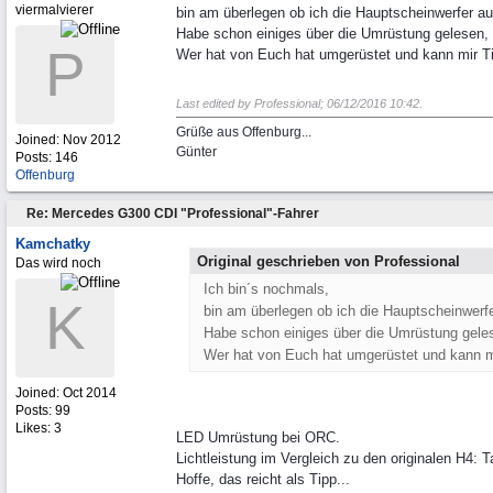
viermalvierer
bin am überlegen ob ich die Hauptscheinwerfer au
Habe schon einiges über die Umrüstung gelesen, a
P
Wer hat von Euch hat umgerüstet und kann mir T
Last edited by Professional;
06/12/2016
10:42
.
Grüße aus Offenburg...
Joined:
Nov 2012
Günter
Posts: 146
Offenburg
Re: Mercedes G300 CDI "Professional"-Fahrer
Kamchatky
Original geschrieben von Professional
Das wird noch
Ich bin´s nochmals,
K
bin am überlegen ob ich die Hauptscheinwerfe
Habe schon einiges über die Umrüstung geles
Wer hat von Euch hat umgerüstet und kann m
Joined:
Oct 2014
Posts: 99
Likes: 3
LED Umrüstung bei ORC.
Lichtleistung im Vergleich zu den originalen H4: T
Hoffe, das reicht als Tipp...