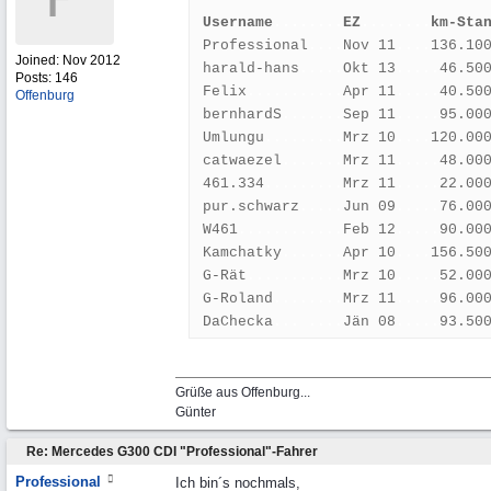
Username
........
EZ
........
km-Sta
Professional
....
Nov 11
....
136.10
Joined:
Nov 2012
harald-hans
.....
Okt 13
.....
46.50
Posts: 146
Felix
...........
Apr 11
.....
40.50
Offenburg
bernhardS
.......
Sep 11
.....
95.00
Umlungu
.........
Mrz 10
....
120.00
catwaezel
.......
Mrz 11
.....
48.00
461.334
.........
Mrz 11
.....
22.00
pur.schwarz
.....
Jun 09
.....
76.00
W461
............
Feb 12
.....
90.00
Kamchatky
.......
Apr 10
....
156.50
G-Rät
...........
Mrz 10
.....
52.00
G-Roland
........
Mrz 11
.....
96.00
DaChecka
... ....
Jän 08
.....
93.50
Grüße aus Offenburg...
Günter
Re: Mercedes G300 CDI "Professional"-Fahrer
Professional
Ich bin´s nochmals,