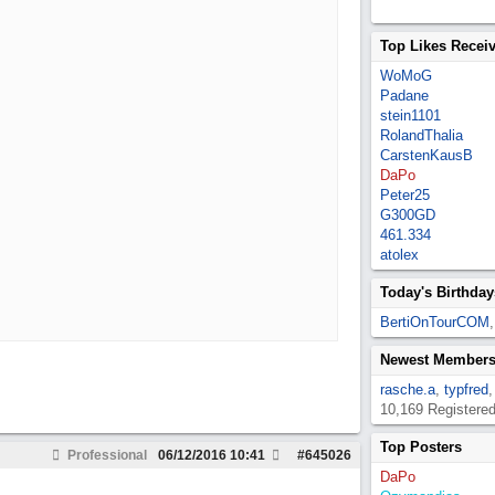
Top Likes Recei
WoMoG
Padane
stein1101
RolandThalia
CarstenKausB
DaPo
Peter25
G300GD
461.334
atolex
Today's Birthday
BertiOnTourCOM
Newest Member
rasche.a
,
typfred
10,169 Registere
Top Posters
Professional
06/12/2016
10:41
#
645026
DaPo