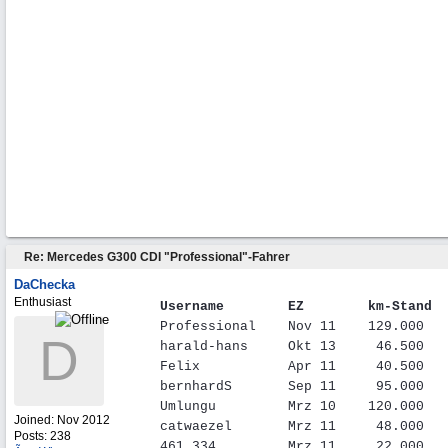
Re: Mercedes G300 CDI "Professional"-Fahrer
DaChecka
Enthusiast
Username
........
EZ
........
km-Stand
..
Professional
....
Nov 11
....
129.000
...
D
harald-hans
.....
Okt 13
.....
46.500
...
Felix
...........
Apr 11
.....
40.500
...
bernhardS
.......
Sep 11
.....
95.000
...
Umlungu
.........
Mrz 10
....
120.000
...
Joined:
Nov 2012
catwaezel
.......
Mrz 11
.....
48.000
...
Posts: 238
461.334
.........
Mrz 11
.....
22.000
...