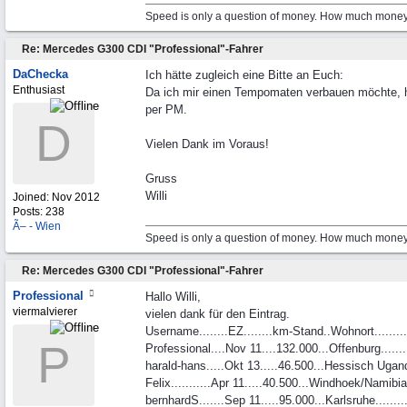
Speed is only a question of money. How much money 
Re: Mercedes G300 CDI "Professional"-Fahrer
DaChecka
Ich hätte zugleich eine Bitte an Euch:
Enthusiast
Da ich mir einen Tempomaten verbauen möchte, hä
per PM.
D
Vielen Dank im Voraus!
Gruss
Willi
Joined:
Nov 2012
Posts: 238
Ã– - Wien
Speed is only a question of money. How much money 
Re: Mercedes G300 CDI "Professional"-Fahrer
Professional
Hallo Willi,
viermalvierer
vielen dank für den Eintrag.
Username........EZ........km-Stand..Wohnort........
P
Professional....Nov 11....132.000...Offenburg.....
harald-hans.....Okt 13.....46.500...Hessisch Ugan
Felix...........Apr 11.....40.500...Windhoek/Namib
bernhardS.......Sep 11.....95.000...Karlsruhe........