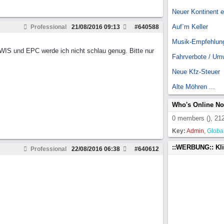
Neuer Kontinent 
Auf`m Keller
Professional
21/08/2016
09:13
#
640588
Musik-Empfehlun
WIS und EPC werde ich nicht schlau genug. Bitte nur
Fahrverbote / Um
Neue Kfz-Steuer
Alte Möhren ...
Who's Online N
0 members (), 212
Key:
Admin
,
Globa
::WERBUNG:: Kl
Professional
22/08/2016
06:38
#
640612