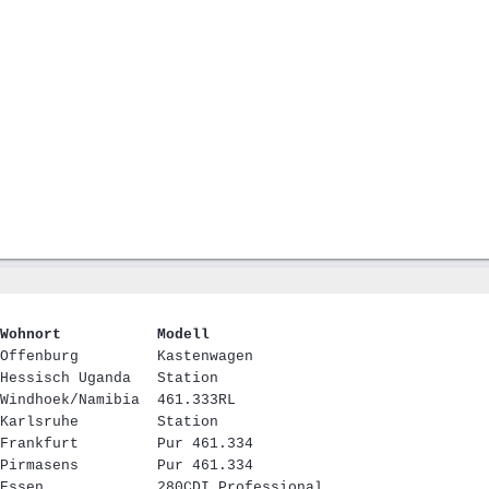
Wohnort
...........
Modell
Offenburg
.........
Kastenwagen
Hessisch Uganda
...
Station
Windhoek/Namibia
..
461.333RL
Karlsruhe
.........
Station
Frankfurt
.........
Pur 461.334
Pirmasens
.........
Pur 461.334
Essen
.............
280CDI Professional