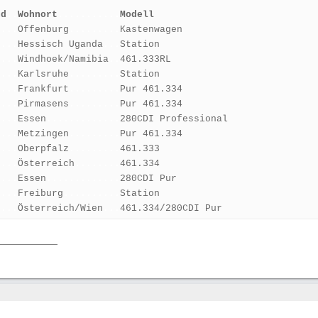
nd
..
Wohnort
...........
Modell
0
...
Offenburg
.........
Kastenwagen
0
...
Hessisch Uganda
...
Station
0
...
Windhoek/Namibia
..
461.333RL
0
...
Karlsruhe
.........
Station
0
...
Frankfurt
.........
Pur 461.334
0
...
Pirmasens
.........
Pur 461.334
0
...
Essen
.............
280CDI Professional
0
...
Metzingen
.........
Pur 461.334
0
...
Oberpfalz
.........
461.333
0
...
Österreich
........
461.334
0
...
Essen
.............
280CDI Pur
0
...
Freiburg
..........
Station
0
...
Österreich/Wien
...
461.334/280CDI Pur