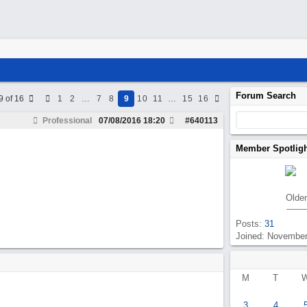
Forum Search
9 of 16
1
2
…
7
8
9
10
11
…
15
16
Professional
07/08/2016
18:20
#
640113
Member Spotlig
Olde
Posts:
31
Joined: Novembe
M
T
3
4