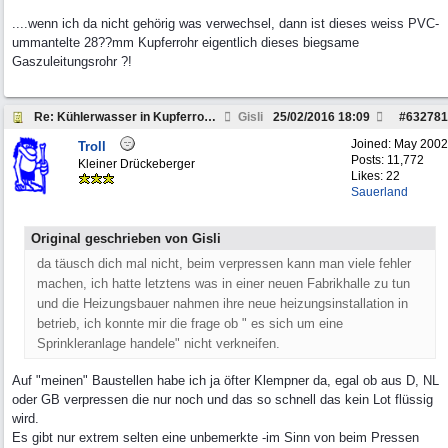
....wenn ich da nicht gehörig was verwechsel, dann ist dieses weiss PVC-
ummantelte 28??mm Kupferrohr eigentlich dieses biegsame
Gaszuleitungsrohr ?!
Re: Kühlerwasser in Kupferrohr?
Gisli
25/02/2016
18:09
#
632781
Joined:
May 2002
Troll
Posts: 11,772
Kleiner Drückeberger
Likes: 22
Sauerland
Original geschrieben von Gisli
da täusch dich mal nicht, beim verpressen kann man viele fehler
machen, ich hatte letztens was in einer neuen Fabrikhalle zu tun
und die Heizungsbauer nahmen ihre neue heizungsinstallation in
betrieb, ich konnte mir die frage ob " es sich um eine
Sprinkleranlage handele" nicht verkneifen.
Auf "meinen" Baustellen habe ich ja öfter Klempner da, egal ob aus D, NL
oder GB verpressen die nur noch und das so schnell das kein Lot flüssig
wird.
Es gibt nur extrem selten eine unbemerkte -im Sinn von beim Pressen