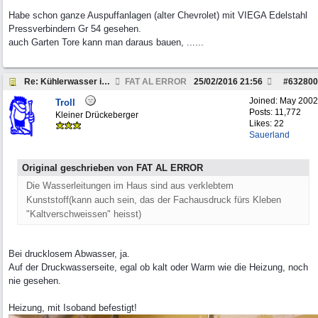
Habe schon ganze Auspuffanlagen (alter Chevrolet) mit VIEGA Edelstahl
Pressverbindern Gr 54 gesehen.
auch Garten Tore kann man daraus bauen, ......
Re: Kühlerwasser in Kupferrohr?
FAT AL ERROR
25/02/2016
21:56
#
632800
Joined:
May 2002
Troll
Posts: 11,772
Kleiner Drückeberger
Likes: 22
Sauerland
Original geschrieben von FAT AL ERROR
Die Wasserleitungen im Haus sind aus verklebtem
Kunststoff(kann auch sein, das der Fachausdruck fürs Kleben
"Kaltverschweissen" heisst)
Bei drucklosem Abwasser, ja.
Auf der Druckwasserseite, egal ob kalt oder Warm wie die Heizung, noch
nie gesehen.
Heizung, mit Isoband befestigt!