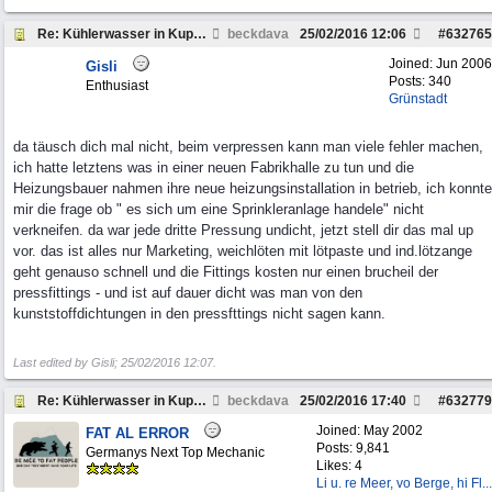
Re: Kühlerwasser in Kupferrohr?
beckdava
25/02/2016
12:06
#
632765
Joined:
Jun 2006
Gisli
Posts: 340
Enthusiast
Grünstadt
da täusch dich mal nicht, beim verpressen kann man viele fehler machen,
ich hatte letztens was in einer neuen Fabrikhalle zu tun und die
Heizungsbauer nahmen ihre neue heizungsinstallation in betrieb, ich konnte
mir die frage ob " es sich um eine Sprinkleranlage handele" nicht
verkneifen. da war jede dritte Pressung undicht, jetzt stell dir das mal up
vor. das ist alles nur Marketing, weichlöten mit lötpaste und ind.lötzange
geht genauso schnell und die Fittings kosten nur einen brucheil der
pressfittings - und ist auf dauer dicht was man von den
kunststoffdichtungen in den pressfttings nicht sagen kann.
Last edited by Gisli;
25/02/2016
12:07
.
Re: Kühlerwasser in Kupferrohr?
beckdava
25/02/2016
17:40
#
632779
Joined:
May 2002
FAT AL ERROR
Posts: 9,841
Germanys Next Top Mechanic
Likes: 4
Li u. re Meer, vo Berge, hi Fl...