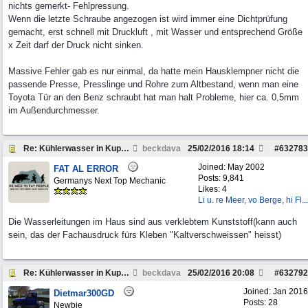
nichts gemerkt- Fehlpressung.
Wenn die letzte Schraube angezogen ist wird immer eine Dichtprüfung
gemacht, erst schnell mit Druckluft , mit Wasser und entsprechend Größe
x Zeit darf der Druck nicht sinken.
Massive Fehler gab es nur einmal, da hatte mein Hausklempner nicht die
passende Presse, Presslinge und Rohre zum Altbestand, wenn man eine
Toyota Tür an den Benz schraubt hat man halt Probleme, hier ca. 0,5mm
im Außendurchmesser.
Re: Kühlerwasser in Kupferrohr?
beckdava
25/02/2016
18:14
#
632783
Joined:
May 2002
FAT AL ERROR
Posts: 9,841
Germanys Next Top Mechanic
Likes: 4
Li u. re Meer, vo Berge, hi Fl...
Die Wasserleitungen im Haus sind aus verklebtem Kunststoff(kann auch
sein, das der Fachausdruck fürs Kleben "Kaltverschweissen" heisst)
Re: Kühlerwasser in Kupferrohr?
beckdava
25/02/2016
20:08
#
632792
Joined:
Jan 2016
Dietmar300GD
Posts: 28
Newbie