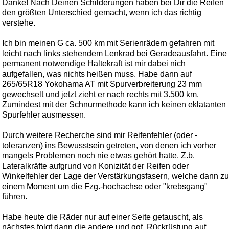
Danke! Nach Deinen Schilderungen haben bei Dir die Reifen
den größten Unterschied gemacht, wenn ich das richtig
verstehe.
Ich bin meinen G ca. 500 km mit Serienrädern gefahren mit
leicht nach links stehendem Lenkrad bei Geradeausfahrt. Eine
permanent notwendige Haltekraft ist mir dabei nich
aufgefallen, was nichts heißen muss. Habe dann auf
265/65R18 Yokohama AT mit Spurverbreiterung 23 mm
gewechselt und jetzt zieht er nach rechts mit 3.500 km.
Zumindest mit der Schnurmethode kann ich keinen eklatanten
Spurfehler ausmessen.
Durch weitere Recherche sind mir Reifenfehler (oder -
toleranzen) ins Bewusstsein getreten, von denen ich vorher
mangels Problemen noch nie etwas gehört hatte. Z.b.
Lateralkräfte aufgrund von Konizität der Reifen oder
Winkelfehler der Lage der Verstärkungsfasern, welche dann zu
einem Moment um die Fzg.-hochachse oder "krebsgang"
führen.
Habe heute die Räder nur auf einer Seite getauscht, als
nächstes folgt dann die andere und ggf. Rückrüstung auf