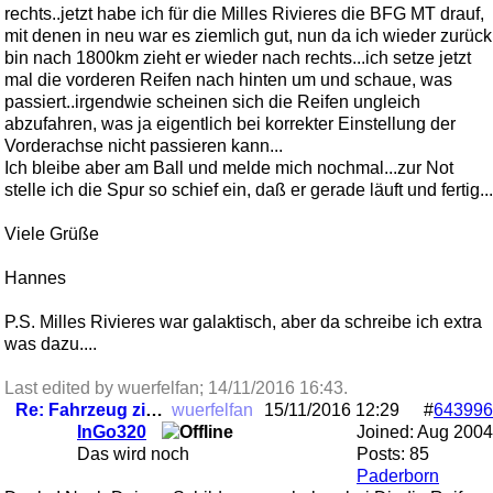
rechts..jetzt habe ich für die Milles Rivieres die BFG MT drauf,
mit denen in neu war es ziemlich gut, nun da ich wieder zurück
bin nach 1800km zieht er wieder nach rechts...ich setze jetzt
mal die vorderen Reifen nach hinten um und schaue, was
passiert..irgendwie scheinen sich die Reifen ungleich
abzufahren, was ja eigentlich bei korrekter Einstellung der
Vorderachse nicht passieren kann...
Ich bleibe aber am Ball und melde mich nochmal...zur Not
stelle ich die Spur so schief ein, daß er gerade läuft und fertig...
Viele Grüße
Hannes
P.S. Milles Rivieres war galaktisch, aber da schreibe ich extra
was dazu....
Last edited by wuerfelfan;
14/11/2016
16:43
.
Re: Fahrzeug zieht plötzlich nach rechts
wuerfelfan
15/11/2016
12:29
#
643996
InGo320
Joined:
Aug 2004
Das wird noch
Posts: 85
Paderborn