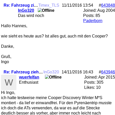
Re: Fahrzeug zieht plötzlich nach rechts
Timex_TLS
11/11/2016
13:54
#
643848
InGo320
Joined:
Aug 2004
Das wird noch
Posts: 85
Paderborn
Hallo Hannes,
wie sieht es heute aus? Ist alles gut, auch mit den Cooper?
Danke,
Gruß,
Ingo
Re: Fahrzeug zieht plötzlich nach rechts
InGo320
14/11/2016
16:43
#
643946
wuerfelfan
Joined:
Apr 2015
W
Enthusiast
Posts: 305
Likes: 10
Hi Ingo,
ich hatte testweise meine Cooper Discovery Winter M*S
montiert - da lief er einwandfrei. Für den Pyrenäentrip musste
ich doch die ATs verwenden, da war es auf die Strecke
deutlich besser als vorher, aber immer noch leicht nach