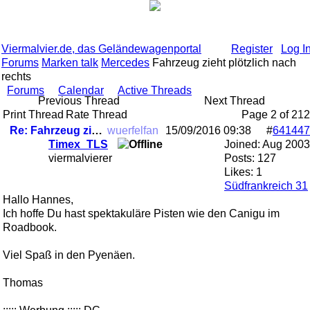
Viermalvier.de, das Geländewagenportal
Register
Log I
Forums
Marken talk
Mercedes
Fahrzeug zieht plötzlich nach
rechts
Forums
Calendar
Active Threads
Previous Thread
Next Thread
Print Thread
Rate Thread
Page 2 of 2
1
2
Re: Fahrzeug zieht plötzlich nach rechts
wuerfelfan
15/09/2016
09:38
#
641447
Timex_TLS
Joined:
Aug 2003
viermalvierer
Posts: 127
Likes: 1
Südfrankreich 31
Hallo Hannes,
Ich hoffe Du hast spektakuläre Pisten wie den Canigu im
Roadbook.
Viel Spaß in den Pyenäen.
Thomas