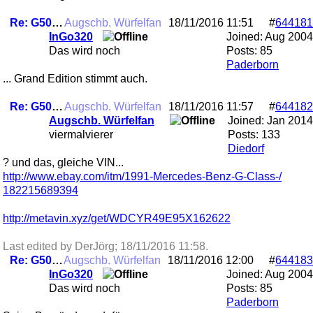
Re: G500 Angebot??? ....unklar
Augschb. Würfelfan
18/11/2016
11:51
#
644181
InGo320
Joined:
Aug 2004
Das wird noch
Posts: 85
Paderborn
... Grand Edition stimmt auch.
Re: G500 Angebot??? ....unklar
Augschb. Würfelfan
18/11/2016
11:57
#
644182
Augschb. Würfelfan
Joined:
Jan 2014
viermalvierer
Posts: 133
Diedorf
? und das, gleiche VIN...
http:/
/
www.ebay.com/
itm/
1991-Mercedes-Benz-G-Class-/
182215689394
http:/
/
metavin.xyz/
get/
WDCYR49E95X162622
Last edited by DerJörg;
18/11/2016
11:58
.
Re: G500 Angebot??? ....unklar
Augschb. Würfelfan
18/11/2016
12:00
#
644183
InGo320
Joined:
Aug 2004
Das wird noch
Posts: 85
Paderborn