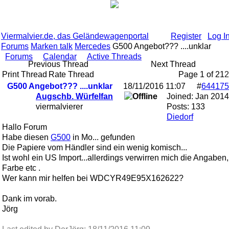
Viermalvier.de, das Geländewagenportal
Register
Log I
Forums
Marken talk
Mercedes
G500 Angebot??? ....unklar
Forums
Calendar
Active Threads
Previous Thread
Next Thread
Print Thread
Rate Thread
Page 1 of 2
1
2
G500 Angebot??? ....unklar
18/11/2016
11:07
#
644175
Augschb. Würfelfan
Joined:
Jan 2014
viermalvierer
Posts: 133
Diedorf
Hallo Forum
Habe diesen
G500
in Mo... gefunden
Die Papiere vom Händler sind ein wenig komisch...
Ist wohl ein US Import...allerdings verwirren mich die Angaben,
Farbe etc .
Wer kann mir helfen bei WDCYR49E95X162622?
Dank im vorab.
Jörg