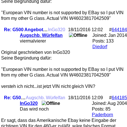
Seine Begründung dafür:
"European VIN number is not supported by EBay so I put VIN
from my other G class. Actual VIN W46023817042509"
Re: G500 Angebot??? ....unklar
InGo320
18/11/2016
12:02
#
644184
Augschb. Würfelfan
Joined:
Jan 2014
viermalvierer
Posts: 133
Diedorf
Original geschrieben von InGo320
Seine Begründung dafür:
"European VIN number is not supported by EBay so I put VIN
from my other G class. Actual VIN W46023817042509"
versteh ich nicht...ist jetzt VIN nicht gleich VIN?
Re: G500 Angebot??? ....unklar
Augschb. Würfelfan
18/11/2016
12:09
#
644185
InGo320
Joined:
Aug 2004
Das wird noch
Posts: 85
Paderborn
Er sagt, dass das Amerikanische Ebay keine Eingabe der
richtigen VIN für den 460-er zuläßt, wäre falsches Format.