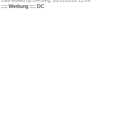
Last edited by DerJörg;
18/11/2016
11:09
.
::::: Werbung ::::: DC