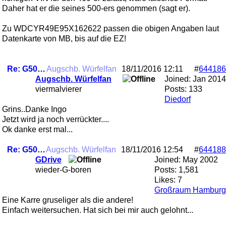
Daher hat er die seines 500-ers genommen (sagt er).
Zu WDCYR49E95X162622 passen die obigen Angaben laut
Datenkarte von MB, bis auf die EZ!
Re: G500 Angebot??? ....unklar
Augschb. Würfelfan
18/11/2016
12:11
#
644186
Augschb. Würfelfan
Joined:
Jan 2014
viermalvierer
Posts: 133
Diedorf
Grins..Danke Ingo
Jetzt wird ja noch verrückter....
Ok danke erst mal...
Re: G500 Angebot??? ....unklar
Augschb. Würfelfan
18/11/2016
12:54
#
644188
GDrive
Joined:
May 2002
wieder-G-boren
Posts: 1,581
Likes: 7
Großraum Hamburg
Eine Karre gruseliger als die andere!
Einfach weitersuchen. Hat sich bei mir auch gelohnt...