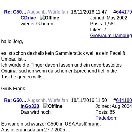
Re: G500 Angebot??? ....unklar
Augschb. Würfelfan
18/11/2016
11:47
#
644179
GDrive
Joined:
May 2002
wieder-G-boren
Posts: 1,581
Likes: 7
Großraum Hamburg
hallo Jörg,
es ist schon deshalb kein Sammlerstück weil es ein Facelift
Umbau ist...
Ich würde die Finger davon lassen und ein unverbasteltes
Original suchen wenn du schon entsprechend tief in die
Tasche greifen willst.
Gruß Frank
Re: G500 Angebot??? ....unklar
Augschb. Würfelfan
18/11/2016
11:50
#
644180
InGo320
Joined:
Aug 2004
Das wird noch
Posts: 85
Paderborn
Es war ein schwarzer G500 in USA Ausführung.
Auslieferungsdatum 27.7.2005 ...