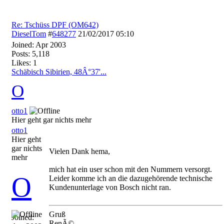
Re: Tschüss DPF (OM642)
DieselTom
#
648277
21/02/2017
05:10
Joined:
Apr 2003
Posts: 5,118
Likes: 1
Schäbisch Sibirien, 48Â°37'...
O
otto1
Hier geht gar nichts mehr
otto1
Hier geht
gar nichts
Vielen Dank hema,
mehr
mich hat ein user schon mit den Nummern versorgt.
O
Leider komme ich an die dazugehörende technische
Kundenunterlage von Bosch nicht ran.
Gruß
Joined:
RenÃ©