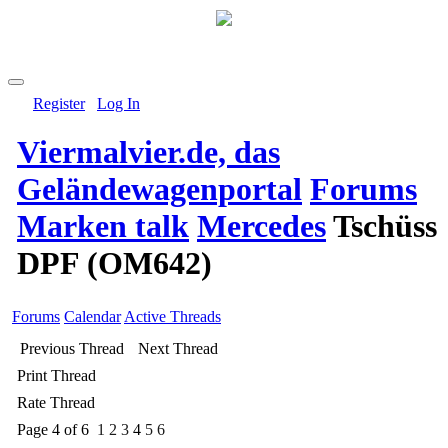
Register
Log In
Viermalvier.de, das
Geländewagenportal
Forums
Marken talk
Mercedes
Tschüss
DPF (OM642)
Forums
Calendar
Active Threads
Previous Thread
Next Thread
Print Thread
Rate Thread
Page 4 of 6
1
2
3
4
5
6