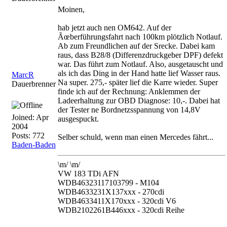
Moinen,
hab jetzt auch nen OM642. Auf der
Ãœberführungsfahrt nach 100km plötzlich Notlauf.
Ab zum Freundlichen auf der Srecke. Dabei kam
raus, dass B28/8 (Differenzdruckgeber DPF) defekt
war. Das führt zum Notlauf. Also, ausgetauscht und
als ich das Ding in der Hand hatte lief Wasser raus.
MarcR
Na super. 275,- später lief die Karre wieder. Super
Dauerbrenner
finde ich auf der Rechnung: Anklemmen der
Ladeerhaltung zur OBD Diagnose: 10,-. Dabei hat
der Tester ne Bordnetzsspannung von 14,8V
Joined:
Apr
ausgespuckt.
2004
Posts: 772
Selber schuld, wenn man einen Mercedes fährt...
Baden-Baden
\m/ \m/
VW 183 TDi AFN
WDB46323117103799 - M104
WDB4633231X137xxx - 270cdi
WDB4633411X170xxx - 320cdi V6
WDB2102261B446xxx - 320cdi Reihe