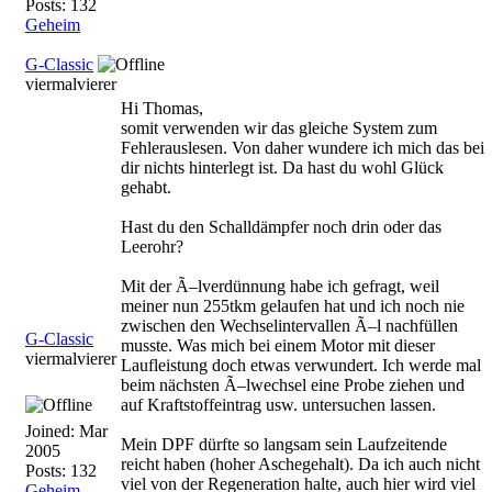
Posts: 132
Geheim
G-Classic
viermalvierer
Hi Thomas,
somit verwenden wir das gleiche System zum
Fehlerauslesen. Von daher wundere ich mich das bei
dir nichts hinterlegt ist. Da hast du wohl Glück
gehabt.
Hast du den Schalldämpfer noch drin oder das
Leerohr?
Mit der Ã–lverdünnung habe ich gefragt, weil
meiner nun 255tkm gelaufen hat und ich noch nie
zwischen den Wechselintervallen Ã–l nachfüllen
G-Classic
musste. Was mich bei einem Motor mit dieser
viermalvierer
Laufleistung doch etwas verwundert. Ich werde mal
beim nächsten Ã–lwechsel eine Probe ziehen und
auf Kraftstoffeintrag usw. untersuchen lassen.
Joined:
Mar
Mein DPF dürfte so langsam sein Laufzeitende
2005
reicht haben (hoher Aschegehalt). Da ich auch nicht
Posts: 132
viel von der Regeneration halte, auch hier wird viel
Geheim