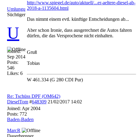
http://www.spiegel.de/auto/aktuell/...
er-aeltere-diesel-ab-
2018-a-1135604.html
Umlungu
Süchtiger
Das nimmt einem evtl. künftige Entscheidungen ab...
U
Aber schon Ironie, dass ausgerechnet die Autos fahren
dürfen, die das Versprochene nicht einhalten.
Joined:
Gruß
Sep 2014
Posts:
Tobias
546
Likes: 6
W 461.334 (G 280 CDI Pur)
Re: Tschüss DPF (OM642)
DieselTom
#
648309
21/02/2017
14:02
Joined:
Apr 2004
Posts: 772
Baden-Baden
MarcR
Dauerbrenner