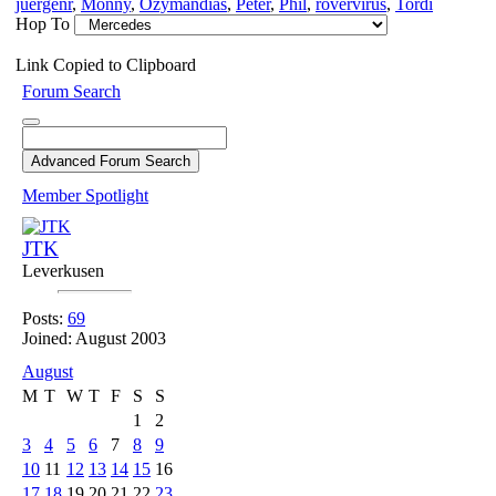
juergenr
,
Monny
,
Ozymandias
,
Peter
,
Phil
,
rovervirus
,
Tordi
Hop To
Link Copied to Clipboard
Forum Search
Member Spotlight
JTK
Leverkusen
Posts:
69
Joined: August 2003
August
M
T
W
T
F
S
S
1
2
3
4
5
6
7
8
9
10
11
12
13
14
15
16
17
18
19
20
21
22
23