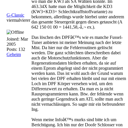
wo man die KW3 als SA Wählen konnte. Im
463.34X hatte man die Möglichkeit die KD3
(KW3+KD3= Schlechtkrafftstoffvariante) zu
G-Classic
bekommen, allerdings wurde hierbei unter anderem
viermalvierer
das gesamte Steuergerät gegen dieses getauscht (A
642 150 01 00 = 1441,58,-â‚¬ ex.).
Das löschen des DPFâ€™s wie es manche Fussel-
Joined:
Mar
Tuner anbieten ist meiner Meinung nach der letzte
2005
Mist. Da hier nur die Fehlerroutinen gelöscht
Posts: 132
werden. Die ganz schlechten überschreiben dabei
Geheim
auch die Motorschutzfunktionen. Aber die
Regenerationsdaten bleiben erhalten, da sie auf
einem Eprom abgelegt sind der nicht programmiert
werden kann. Das ist wohl auch der Grund warum
bei vielen der DPF erhalten bleibt und nur mit einem
Loch im DPF Körper versehen wird, um den
Differenzwert zu erhalten. Da man es ja nicht
Rausprogrammieren kann. Btw. der fehlende wenn
auch geringe Gegendruck am ATL sollte man auch
nicht vernachlässigen. So sagte mir ein befreundeter
Ing.
Wenn meine Infoâ€™s murks sind bitte ich um
Berichtigung. Ich bin nur der Doofe Schlosser von