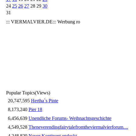
24
25
26
27
28
29
30
31
::: VIERMALVIER.DE::: Werbung ro
Popular Topics
(Views)
20,747,595
Hertha`s Pinte
8,173,240
Pier 18
6,456,639
Unendliche Forums- Weihnachtsgeschichte
4,549,528
Theneverendingfairytalefromtheviermalvierforum....
4,248,829
Neuer Kontinent endeckt