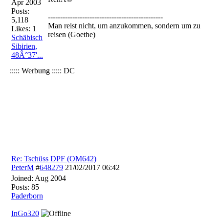
Apr 2003
Posts:
-----------------------------------------------
5,118
Man reist nicht, um anzukommen, sondern um zu
Likes: 1
reisen (Goethe)
Schäbisch
Sibirien,
48Â°37'...
::::: Werbung ::::: DC
Re: Tschüss DPF (OM642)
PeterM
#
648279
21/02/2017
06:42
Joined:
Aug 2004
Posts: 85
Paderborn
InGo320