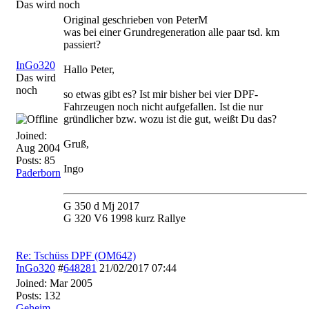
Das wird noch
Original geschrieben von PeterM
was bei einer Grundregeneration alle paar tsd. km
passiert?
InGo320
Hallo Peter,
Das wird
noch
so etwas gibt es? Ist mir bisher bei vier DPF-
Fahrzeugen noch nicht aufgefallen. Ist die nur
gründlicher bzw. wozu ist die gut, weißt Du das?
Joined:
Gruß,
Aug 2004
Posts: 85
Ingo
Paderborn
G 350 d Mj 2017
G 320 V6 1998 kurz Rallye
Re: Tschüss DPF (OM642)
InGo320
#
648281
21/02/2017
07:44
Joined:
Mar 2005
Posts: 132
Geheim