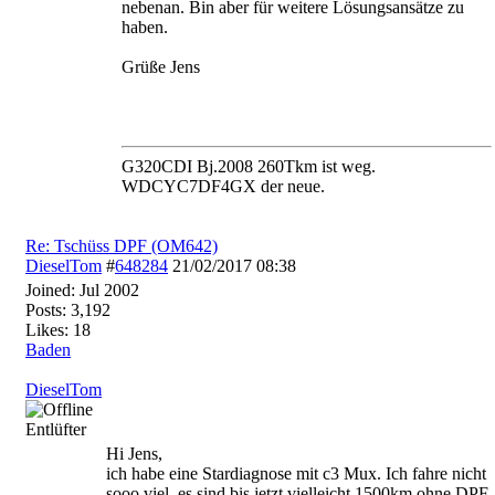
nebenan. Bin aber für weitere Lösungsansätze zu
haben.
Grüße Jens
G320CDI Bj.2008 260Tkm ist weg.
WDCYC7DF4GX der neue.
Re: Tschüss DPF (OM642)
DieselTom
#
648284
21/02/2017
08:38
Joined:
Jul 2002
Posts: 3,192
Likes: 18
Baden
DieselTom
Entlüfter
Hi Jens,
ich habe eine Stardiagnose mit c3 Mux. Ich fahre nicht
sooo viel, es sind bis jetzt vielleicht 1500km ohne DPF.