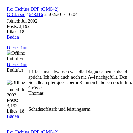
Re: Tschüss DPF (OM642)
G-Classic
#
648316
21/02/2017
16:04
Joined:
Jul 2002
Posts: 3,192
Likes: 18
Baden
DieselTom
Entlüfter
DieselTom
Entlüfter
Hi Jens,mal abwarten was die Diagnose heute abend
spricht. Ich habe auch noch nie Ã–l nachgefüllt. Den
Schalldämpfer quer überm Rahmen habe ich noch drin.
Grüsse
Joined:
Jul
Thomas
2002
Posts:
3,192
Schadstoffstark und leistungsarm
Likes: 18
Baden
Re: Tschüss DPF (OM642)