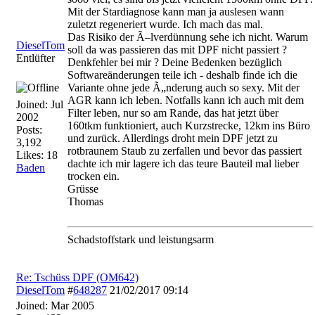
Mit der Stardiagnose kann man ja auslesen wann
zuletzt regeneriert wurde. Ich mach das mal.
Das Risiko der Ã–lverdünnung sehe ich nicht. Warum
DieselTom
soll da was passieren das mit DPF nicht passiert ?
Entlüfter
Denkfehler bei mir ? Deine Bedenken bezüglich
Softwareänderungen teile ich - deshalb finde ich die
Variante ohne jede Ã„nderung auch so sexy. Mit der
AGR kann ich leben. Notfalls kann ich auch mit dem
Joined:
Jul
Filter leben, nur so am Rande, das hat jetzt über
2002
160tkm funktioniert, auch Kurzstrecke, 12km ins Büro
Posts:
und zurück. Allerdings droht mein DPF jetzt zu
3,192
rotbraunem Staub zu zerfallen und bevor das passiert
Likes: 18
dachte ich mir lagere ich das teure Bauteil mal lieber
Baden
trocken ein.
Grüsse
Thomas
Schadstoffstark und leistungsarm
Re: Tschüss DPF (OM642)
DieselTom
#
648287
21/02/2017
09:14
Joined:
Mar 2005