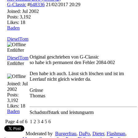
G-Classic
#
648336
21/02/2017
20:29
Joined:
Jul 2002
Posts: 3,192
Likes: 18
Baden
DieselTom
Entlüfter
Original geschrieben von G-Classic
DieselTom
so habe ich permanent den Fehler 2084-002
Entlüfter
Den habe ich auch. Lässt sich löschen und ist im
Leerlauf nicht gleich wieder da.
Joined:
Jul
2002
Grüsse
Posts:
Thomas
3,192
Likes: 18
Baden
Schadstoffstark und leistungsarm
Page 4 of 6
1
2
3
4
5
6
Moderated by
Burgerfrau
,
DaPo
,
Dieter
,
Flashman
,