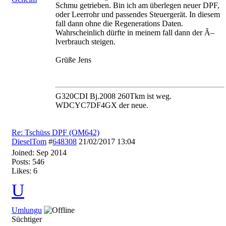
Schmu getrieben. Bin ich am überlegen neuer DPF,
oder Leerrohr und passendes Steuergerät. In diesem
fall dann ohne die Regenerations Daten.
Wahrscheinlich dürfte in meinem fall dann der Ã–
lverbrauch steigen.
Grüße Jens
G320CDI Bj.2008 260Tkm ist weg.
WDCYC7DF4GX der neue.
Re: Tschüss DPF (OM642)
DieselTom
#
648308
21/02/2017
13:04
Joined:
Sep 2014
Posts: 546
Likes: 6
U
Umlungu
Süchtiger