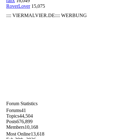
ranx
16,049
RoverLover
15,075
:::: VIERMALVIER.DE:::: WERBUNG
Forum Statistics
Forums
41
Topics
44,504
Posts
676,899
Members
10,168
Most Online
13,618