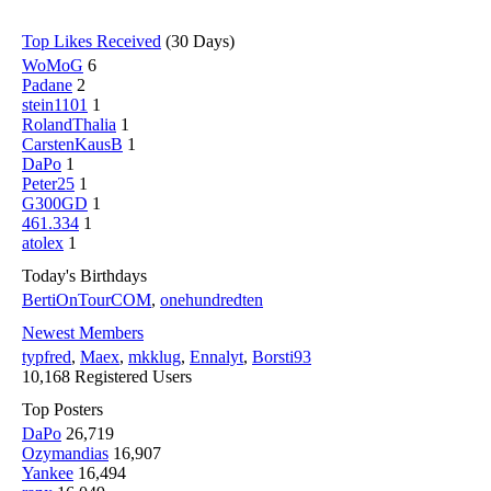
Top Likes Received
(30 Days)
WoMoG
6
Padane
2
stein1101
1
RolandThalia
1
CarstenKausB
1
DaPo
1
Peter25
1
G300GD
1
461.334
1
atolex
1
Today's Birthdays
BertiOnTourCOM
,
onehundredten
Newest Members
typfred
,
Maex
,
mkklug
,
Ennalyt
,
Borsti93
10,168 Registered Users
Top Posters
DaPo
26,719
Ozymandias
16,907
Yankee
16,494