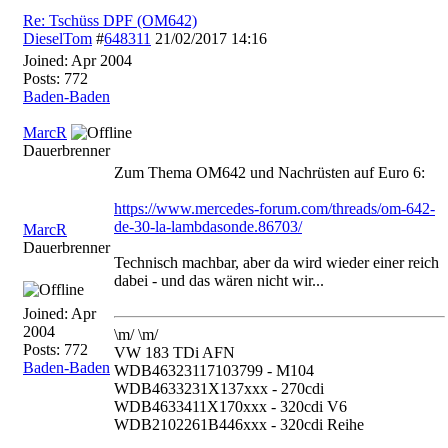
Re: Tschüss DPF (OM642)
DieselTom
#
648311
21/02/2017
14:16
Joined:
Apr 2004
Posts: 772
Baden-Baden
MarcR
Dauerbrenner
Zum Thema OM642 und Nachrüsten auf Euro 6:
https:/
/
www.mercedes-forum.com/
threads/
om-642-
de-30-la-lambdasonde.86703/
MarcR
Dauerbrenner
Technisch machbar, aber da wird wieder einer reich
dabei - und das wären nicht wir...
Joined:
Apr
2004
\m/ \m/
Posts: 772
VW 183 TDi AFN
Baden-Baden
WDB46323117103799 - M104
WDB4633231X137xxx - 270cdi
WDB4633411X170xxx - 320cdi V6
WDB2102261B446xxx - 320cdi Reihe