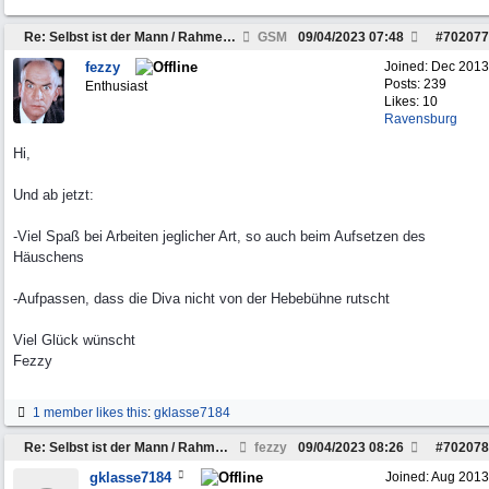
Re: Selbst ist der Mann / Rahmen restaurieren
GSM
09/04/2023
07:48
#
702077
fezzy
Joined:
Dec 2013
Posts: 239
Enthusiast
Likes: 10
Ravensburg
Hi,
Und ab jetzt:
-Viel Spaß bei Arbeiten jeglicher Art, so auch beim Aufsetzen des
Häuschens
-Aufpassen, dass die Diva nicht von der Hebebühne rutscht
Viel Glück wünscht
Fezzy
1 member likes this
:
gklasse7184
Re: Selbst ist der Mann / Rahmen restaurieren
fezzy
09/04/2023
08:26
#
702078
gklasse7184
Joined:
Aug 2013