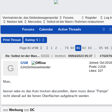
Viermalvier.de, das Geländewagenportal
Forums
Register
Log I
Marken talk
Mercedes
Selbst ist der Mann / Rahmen restaurieren
Forums
Calendar
Active Threads
Print Thread
Rating: 5
Page 81 of 96
1
2
…
79
80
81
82
83
…
95
96
Re: Selbst ist der Mann / Rahmen restaurieren
WoMoG
09/04/2023
05:37
#
702076
GSM
Joined:
Oct 2016
G
Posts: 2,016
(Um)Schlüsselmeister
Likes: 107
Moin,
besser wäre es das Auto trocken abzustellen, dann muss diese "Pampe"
nicht überall auf die feinen Oberflächen aufgebracht werden.
::::: Werbung ::::: DC