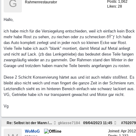
G
Posts: 1,062
Rahmenrestaurator
Likes: 28
Hallo,
ich habe mich für die Versiegelung entschieden, weil ich einfach kein Bock
mehr habe Rost zu sehen, zu riechen oder zu schmecken ðŸ˜ƒ Ich habe
das Auto komplett zerlegt und in jeder noch so kleinen Ecke war Rost.
Viele Teile habe ich auch "blank" montiert, damit Metal auf Metal anliegt
und nicht auf Lack. (zb das Lenkgetriebe) das bedeutet diese Teile fangen
zwangsläufig wieder an zu gammeln. Der Rahmen stand den Winter in der
Garage und trotzdem haben manche Teile bereits angefangen zu rosten.
Diese 2 Schicht Konservierung härtet aus und ist auch relativ stoßfest. Es
bleibt also nicht weich und man fingert die ganze Zeit in der Schmiere rum.
Letztendlich sieht es im hinteren Bereich einfach wie schwarz lackiert aus.
VG, Getriebe habe ich nur transparent gewachst und Motor gar nicht.
Vg
Re: Selbst ist der Mann / Rahmen restaurieren
gklasse7184
09/04/2023
11:45
#
702079
WoMoG
Joined:
Apr 2012