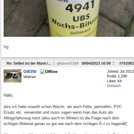
Vg
Re: Selbst ist der Mann / Rahmen restaurieren
gklasse7184
09/04/2023
16:58
#
702083
GW350
Joined:
Jul 2013
Posts: 1,290
Veteran
Likes: 64
Dreieich
Hallo,
also ich habe sowohl schon Wachs, als auch Fette, permafilm, PVC
Ersatz etc. verwendet und muss sagen wenn man das Auto als
Alltagsfahrzeug nutzt (also auch im Winter) ist die Frage nach dem
richtigen Material genau so gut wie nach dem richtigen Ã–l zu fragenâ€¦