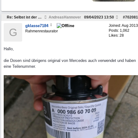
Re: Selbst ist der Mann / Rahmen restaurieren
AndreasHannover
09/04/2023
13:50
#
702081
gklasse7184
Joined:
Aug 2013
G
Posts: 1,062
Rahmenrestaurator
Likes: 28
Hallo,
die Dosen sind übrigens original von Mercedes auch verwendet und haben
eine Teilenummer.