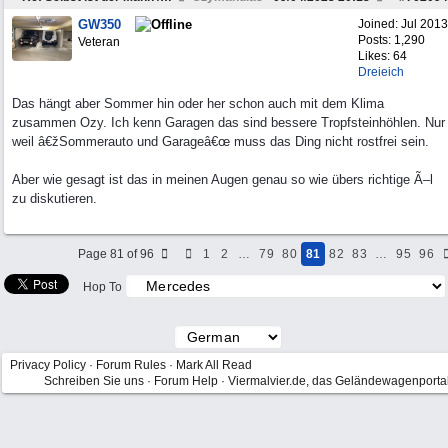
GW350
Joined:
Jul 2013
Posts: 1,290
Veteran
Likes: 64
Dreieich
Das hängt aber Sommer hin oder her schon auch mit dem Klima
zusammen Ozy. Ich kenn Garagen das sind bessere Tropfsteinhöhlen. Nur
weil â€žSommerauto und Garageâ€œ muss das Ding nicht rostfrei sein.
Aber wie gesagt ist das in meinen Augen genau so wie übers richtige Ã–l
zu diskutieren.
Page 81 of 96
1
2
…
79
80
81
82
83
…
95
96
Hop To
Privacy Policy
·
Forum Rules
·
Mark All Read
Schreiben Sie uns
·
Forum Help
·
Viermalvier.de, das Geländewagenporta