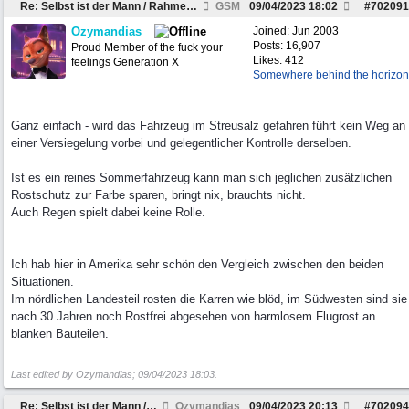
Re: Selbst ist der Mann / Rahmen restaurieren
GSM
09/04/2023
18:02
#
702091
Ozymandias
Joined:
Jun 2003
Posts: 16,907
Proud Member of the fuck your
Likes: 412
feelings Generation X
Somewhere behind the horizon
Ganz einfach - wird das Fahrzeug im Streusalz gefahren führt kein Weg an
einer Versiegelung vorbei und gelegentlicher Kontrolle derselben.
Ist es ein reines Sommerfahrzeug kann man sich jeglichen zusätzlichen
Rostschutz zur Farbe sparen, bringt nix, brauchts nicht.
Auch Regen spielt dabei keine Rolle.
Ich hab hier in Amerika sehr schön den Vergleich zwischen den beiden
Situationen.
Im nördlichen Landesteil rosten die Karren wie blöd, im Südwesten sind sie
nach 30 Jahren noch Rostfrei abgesehen von harmlosem Flugrost an
blanken Bauteilen.
Last edited by Ozymandias;
09/04/2023
18:03
.
Re: Selbst ist der Mann / Rahmen restaurieren
Ozymandias
09/04/2023
20:13
#
702094