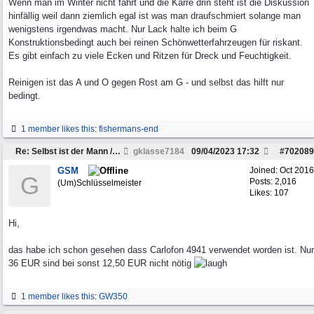
Wenn man im Winter nicht fährt und die Karre drin steht ist die Diskussion
hinfällig weil dann ziemlich egal ist was man draufschmiert solange man
wenigstens irgendwas macht. Nur Lack halte ich beim G
Konstruktionsbedingt auch bei reinen Schönwetterfahrzeugen für riskant.
Es gibt einfach zu viele Ecken und Ritzen für Dreck und Feuchtigkeit.
Reinigen ist das A und O gegen Rost am G - und selbst das hilft nur
bedingt.
1 member likes this
:
fishermans-end
Re: Selbst ist der Mann / Rahmen restaurieren
gklasse7184
09/04/2023
17:32
#
702089
GSM
Joined:
Oct 2016
G
Posts: 2,016
(Um)Schlüsselmeister
Likes: 107
Hi,
das habe ich schon gesehen dass Carlofon 4941 verwendet worden ist. Nur
36 EUR sind bei sonst 12,50 EUR nicht nötig
1 member likes this
:
GW350