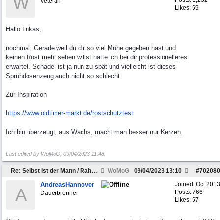
W
Posts: 1,232
Veteran
Likes: 59
Hallo Lukas,
nochmal. Gerade weil du dir so viel Mühe gegeben hast und
keinen Rost mehr sehen willst hätte ich bei dir professionelleres
erwartet. Schade, ist ja nun zu spät und vielleicht ist dieses
Sprühdosenzeug auch nicht so schlecht.
Zur Inspiration
https:/
/
www.oldtimer-markt.de/
rostschutztest
Ich bin überzeugt, aus Wachs, macht man besser nur Kerzen.
Last edited by WoMoG;
09/04/2023
11:48
.
Re: Selbst ist der Mann / Rahmen restaurieren
WoMoG
09/04/2023
13:10
#
702080
AndreasHannover
Joined:
Oct 2013
A
Posts: 766
Dauerbrenner
Likes: 57