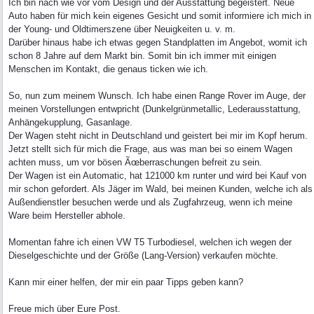
Ich bin nach wie vor vom Design und der Ausstattung begeistert. Neue
Auto haben für mich kein eigenes Gesicht und somit informiere ich mich in
der Young- und Oldtimerszene über Neuigkeiten u. v. m.
Darüber hinaus habe ich etwas gegen Standplatten im Angebot, womit ich
schon 8 Jahre auf dem Markt bin. Somit bin ich immer mit einigen
Menschen im Kontakt, die genaus ticken wie ich.
So, nun zum meinem Wunsch. Ich habe einen Range Rover im Auge, der
meinen Vorstellungen entwpricht (Dunkelgrünmetallic, Lederausstattung,
Anhängekupplung, Gasanlage.
Der Wagen steht nicht in Deutschland und geistert bei mir im Kopf herum.
Jetzt stellt sich für mich die Frage, aus was man bei so einem Wagen
achten muss, um vor bösen Ãœberraschungen befreit zu sein.
Der Wagen ist ein Automatic, hat 121000 km runter und wird bei Kauf von
mir schon gefordert. Als Jäger im Wald, bei meinen Kunden, welche ich als
Außendienstler besuchen werde und als Zugfahrzeug, wenn ich meine
Ware beim Hersteller abhole.
Momentan fahre ich einen VW T5 Turbodiesel, welchen ich wegen der
Dieselgeschichte und der Größe (Lang-Version) verkaufen möchte.
Kann mir einer helfen, der mir ein paar Tipps geben kann?
Freue mich über Eure Post.