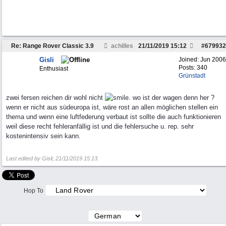
Re: Range Rover Classic 3.9
achilles
21/11/2019
15:12
#
679932
Gisli
Joined:
Jun 2006
Posts: 340
Enthusiast
Grünstadt
zwei fersen reichen dir wohl nicht
. wo ist der wagen denn her ?
wenn er nicht aus südeuropa ist, wäre rost an allen möglichen stellen ein
thema und wenn eine luftfederung verbaut ist sollte die auch funktionieren
weil diese recht fehleranfällig ist und die fehlersuche u. rep. sehr
kostenintensiv sein kann.
Last edited by Gisli;
21/11/2019
15:13
.
Hop To