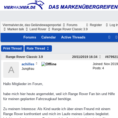
Viermalvier.de, das Geländewagenportal
Forums
Register
Log I
Marken talk
Land Rover
Range Rover Classic 3.9
Forums
Calendar
Active Threads
Print Thread
Rate Thread
Range Rover Classic 3.9
20/11/2019
16:34
#
679921
achilles
Joined:
Nov 2019
A
Posts: 4
Jungfrau
Hallo Mitglieder im Forum,
habe mich hier heute angemeldet, weil ich Range Rover Fan bin und Hilfe
für meinen geplanten Fahrzeugkauf benötige.
Zu meinem Interesse: Als Kind wurde ich über einen Freund mit einem
Range Rover konfrontiert und mich im Laufe meines Lebens begleitet.