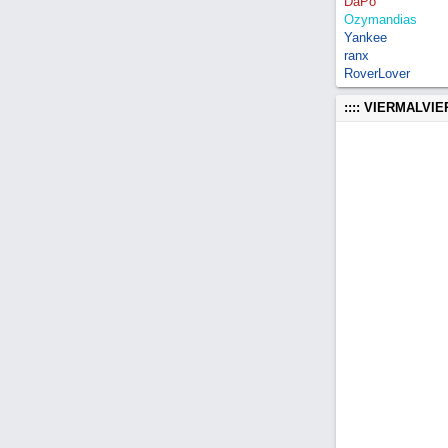
DaPo
Ozymandias
Yankee
ranx
RoverLover
:::: VIERMALVI