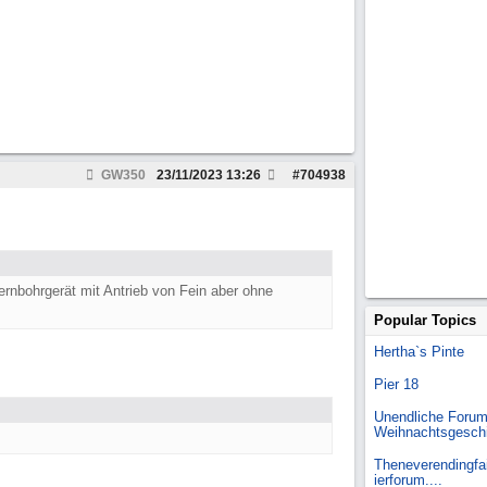
GW350
23/11/2023
13:26
#
704938
rnbohrgerät mit Antrieb von Fein aber ohne
Popular Topics
Hertha`s Pinte
Pier 18
Unendliche Forum
Weihnachtsgesch
Theneverendingfai
ierforum....