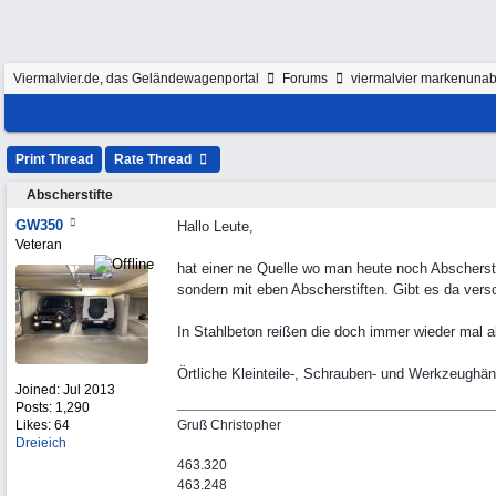
Viermalvier.de, das Geländewagenportal
Forums
viermalvier markenunab
Print Thread
Rate Thread
Abscherstifte
GW350
Hallo Leute,
Veteran
hat einer ne Quelle wo man heute noch Abscherst
sondern mit eben Abscherstiften. Gibt es da ve
In Stahlbeton reißen die doch immer wieder mal a
Örtliche Kleinteile-, Schrauben- und Werkzeughän
Joined:
Jul 2013
Posts: 1,290
Likes: 64
Gruß Christopher
Dreieich
463.320
463.248