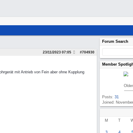
Forum Search
23/11/2023
07:05
#
704930
Member Spotlig
hrgerät mit Antrieb von Fein aber ohne Kupplung
Olde
Posts:
31
Joined: Novembe
M
T
3
4