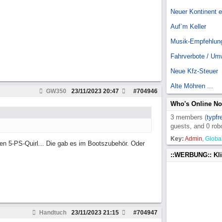
Neuer Kontinent 
Auf`m Keller
Musik-Empfehlun
Fahrverbote / Um
Neue Kfz-Steuer
Alte Möhren ...
GW350
23/11/2023
20:47
#
704946
Who's Online N
3 members (
typfr
guests, and 0 rob
Key:
Admin
,
Globa
en 5-PS-Quirl... Die gab es im Bootszubehör. Oder
::WERBUNG:: Kl
Handtuch
23/11/2023
21:15
#
704947