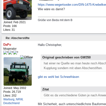
https:/
/
www.wegertseder.com/
DIN-1475-Knebelker
Wie wäre es damit?
Grüße von Beda mit dem B
Joined:
Feb 2021
Posts: 166
Likes: 31
Re: Abscherstifte
DaPo
Hallo Christopher,
Mogerator
Original geschrieben von GW350
hat einer ne Quelle wo man heute noch Absch
Kupplung sondern mit eben Abscherstiften.
gibt es wohl bei Schneefräsen
Joined:
May 2002
Zitat
Posts: 26,719
Gibt es da verschiedene Güten je nach Anw
Likes: 202
Warburg, NRW,
Deutschland
Mit Sicherheit, auch unterschiedlichste Bauforme