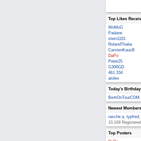
Top Likes Recei
WoMoG
Padane
stein1101
RolandThalia
CarstenKausB
DaPo
Peter25
G300GD
461.334
atolex
Today's Birthday
BertiOnTourCOM
Newest Member
rasche.a
,
typfred
10,169 Registere
Top Posters