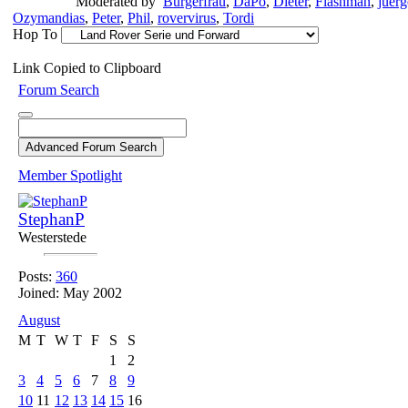
Moderated by
Burgerfrau
,
DaPo
,
Dieter
,
Flashman
,
juerg
Ozymandias
,
Peter
,
Phil
,
rovervirus
,
Tordi
Hop To
Link Copied to Clipboard
Forum Search
Member Spotlight
StephanP
Westerstede
Posts:
360
Joined: May 2002
August
M
T
W
T
F
S
S
1
2
3
4
5
6
7
8
9
10
11
12
13
14
15
16