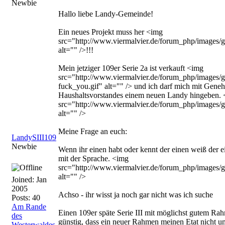
Newbie
Hallo liebe Landy-Gemeinde!
Ein neues Projekt muss her <img
src="http://www.viermalvier.de/forum_php/images/gr
alt="" />!!!
Mein jetziger 109er Serie 2a ist verkauft <img
src="http://www.viermalvier.de/forum_php/images/g
fuck_you.gif" alt="" /> und ich darf mich mit Gen
Haushaltsvorstandes einem neuen Landy hingeben.
src="http://www.viermalvier.de/forum_php/images/gr
alt="" />
Meine Frage an euch:
LandySIII109
Newbie
Wenn ihr einen habt oder kennt der einen weiß der e
mit der Sprache. <img
src="http://www.viermalvier.de/forum_php/images/gr
alt="" />
Joined:
Jan
2005
Achso - ihr wisst ja noch gar nicht was ich suche
Posts: 40
Am Rande
Einen 109er späte Serie III mit möglichst gutem Ra
des
günstig, dass ein neuer Rahmen meinen Etat nicht u
Westerwaldes