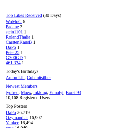
Top Likes Received
(30 Days)
WoMoG
6
Padane
2
stein1101
1
RolandThalia
1
CarstenKausB
1
DaPo
1
Peter25
1
G300GD
1
461.334
1
Today's Birthdays
Anton Lill
,
Cubanitsilber
Newest Members
typfred
,
Maex
,
mkklug
,
Ennalyt
,
Borsti93
10,168 Registered Users
Top Posters
DaPo
26,719
Ozymandias
16,907
Yankee
16,494
ranx
16,049