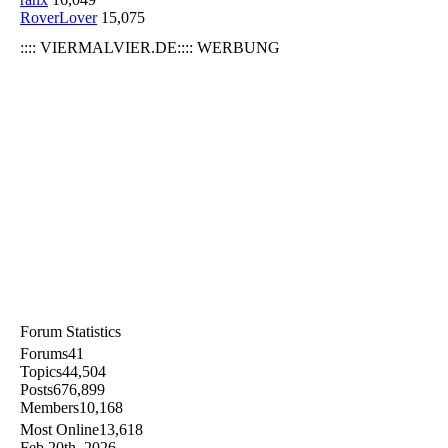
RoverLover
15,075
:::: VIERMALVIER.DE:::: WERBUNG
Forum Statistics
Forums
41
Topics
44,504
Posts
676,899
Members
10,168
Most Online
13,618
Feb 20th, 2026