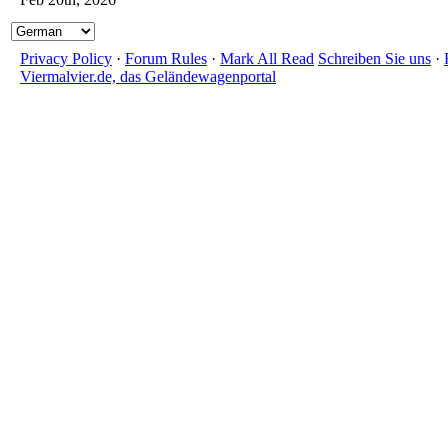
Privacy Policy
·
Forum Rules
·
Mark All Read
Schreiben Sie uns
·
Viermalvier.de, das Geländewagenportal