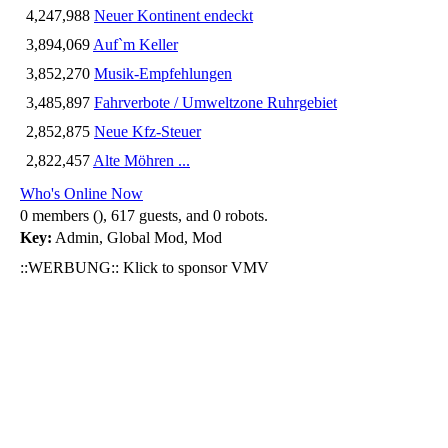
4,247,988
Neuer Kontinent endeckt
3,894,069
Auf`m Keller
3,852,270
Musik-Empfehlungen
3,485,897
Fahrverbote / Umweltzone Ruhrgebiet
2,852,875
Neue Kfz-Steuer
2,822,457
Alte Möhren ...
Who's Online Now
0 members (), 617 guests, and 0 robots.
Key:
Admin
,
Global Mod
,
Mod
::WERBUNG:: Klick to sponsor VMV