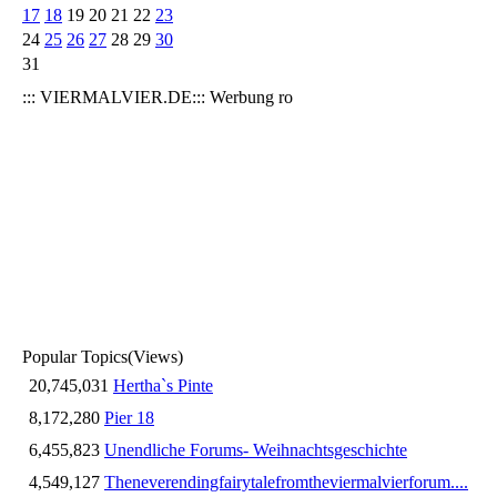
17
18
19
20
21
22
23
24
25
26
27
28
29
30
31
::: VIERMALVIER.DE::: Werbung ro
Popular Topics
(Views)
20,745,031
Hertha`s Pinte
8,172,280
Pier 18
6,455,823
Unendliche Forums- Weihnachtsgeschichte
4,549,127
Theneverendingfairytalefromtheviermalvierforum....