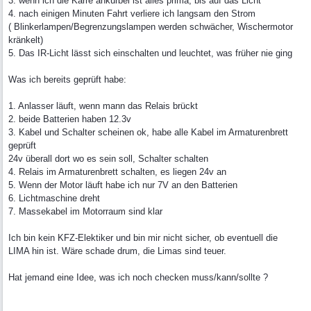
3. wenn ich die Karre ankurbel ist alles prima, bis auf das Licht
4. nach einigen Minuten Fahrt verliere ich langsam den Strom
( Blinkerlampen/Begrenzungslampen werden schwächer, Wischermotor
kränkelt)
5. Das IR-Licht lässt sich einschalten und leuchtet, was früher nie ging
Was ich bereits geprüft habe:
1. Anlasser läuft, wenn mann das Relais brückt
2. beide Batterien haben 12.3v
3. Kabel und Schalter scheinen ok, habe alle Kabel im Armaturenbrett
geprüft
24v überall dort wo es sein soll, Schalter schalten
4. Relais im Armaturenbrett schalten, es liegen 24v an
5. Wenn der Motor läuft habe ich nur 7V an den Batterien
6. Lichtmaschine dreht
7. Massekabel im Motorraum sind klar
Ich bin kein KFZ-Elektiker und bin mir nicht sicher, ob eventuell die
LIMA hin ist. Wäre schade drum, die Limas sind teuer.
Hat jemand eine Idee, was ich noch checken muss/kann/sollte ?