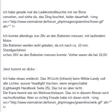
ich habe gerade mal die Ladekontrollleuchte mit ner Birne
versehen, und siehe da, das Ding leuchtet, leider dauerhaft. <img
src="http://www.viermalvier.de/forum_php/images/graemlins/frown.gif"
alt="" />
Ich konnte allerdings nun 28v an den Batterien messen, mit laufendem
Motor.
Die Batterien werden wohl geladen, da ich nach ca. 10 min.
Standgasfahren
schon 26V an den Batterien messen konnte. Vorher waren die bei 24,6V.
Jetzt kommt es dicke :
Ich habe etwas entdeckt. Das IR-Licht (Infrarot) beim Militär-Landy soll
alle Lichter, ausser 'headlight' löschen, wenn eingeschaltet
(Lightweight Handbook Seite 25). Das tut es aber nicht.
Die Karre brennt wie ein Weihnachtsbaum. Das ist in diesem Monat noch
nachvollziehbar. Aber so richtig Freude habe ich daran nicht. <img
src="http://www.viermalvier.de/forum_php/images/graemlins/wink.gif" alt=""
/>