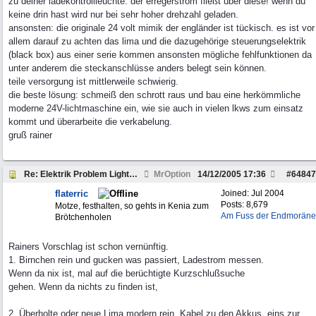
zu deiner ladekontrollleuchte: der erregerstrom fließt über diese! wenn du
keine drin hast wird nur bei sehr hoher drehzahl geladen.
ansonsten: die originale 24 volt mimik der engländer ist tückisch. es ist vor
allem darauf zu achten das lima und die dazugehörige steuerungselektrik
(black box) aus einer serie kommen ansonsten mögliche fehlfunktionen da
unter anderem die steckanschlüsse anders belegt sein können.
teile versorgung ist mittlerweile schwierig.
die beste lösung: schmeiß den schrott raus und bau eine herkömmliche
moderne 24V-lichtmaschine ein, wie sie auch in vielen lkws zum einsatz
kommt und überarbeite die verkabelung.
gruß rainer
Re: Elektrik Problem Lightweight
MrOption
14/12/2005
17:36
#
64847
flaterric
Joined:
Jul 2004
Posts: 8,679
Motze, festhalten, so gehts in Kenia zum
Am Fuss der Endmoräne
Brötchenholen
Rainers Vorschlag ist schon vernünftig.
1. Birnchen rein und gucken was passiert, Ladestrom messen.
Wenn da nix ist, mal auf die berüchtigte Kurzschlußsuche
gehen. Wenn da nichts zu finden ist,
2. Überholte oder neue Lima modern rein, Kabel zu den Akkus, eins zur