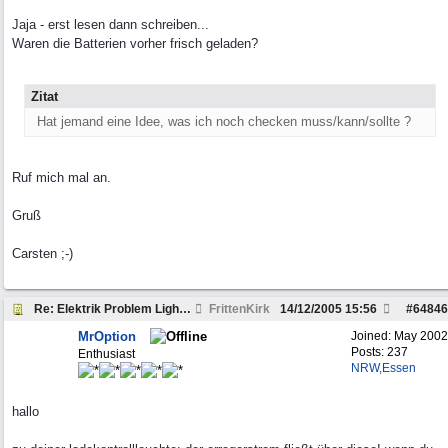
Jaja - erst lesen dann schreiben...
Waren die Batterien vorher frisch geladen?
Zitat
Hat jemand eine Idee, was ich noch checken muss/kann/sollte ?
Ruf mich mal an.
Gruß
Carsten ;-)
Re: Elektrik Problem Lightweight
FrittenKirk
14/12/2005
15:56
#
64846
MrOption
Joined:
May 2002
Posts: 237
Enthusiast
NRW,Essen
hallo