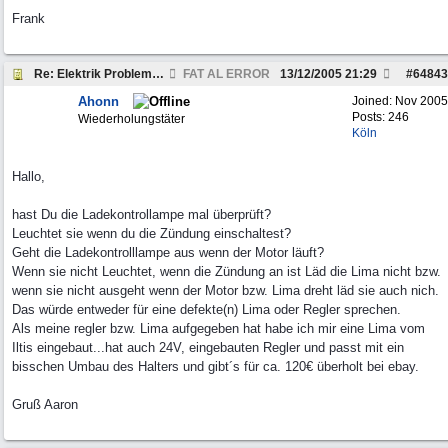
Frank
Re: Elektrik Problem Lightweight
FAT AL ERROR
13/12/2005
21:29
#
64843
Ahonn
Joined:
Nov 2005
Posts: 246
Wiederholungstäter
Köln
Hallo,
hast Du die Ladekontrollampe mal überprüft?
Leuchtet sie wenn du die Zündung einschaltest?
Geht die Ladekontrolllampe aus wenn der Motor läuft?
Wenn sie nicht Leuchtet, wenn die Zündung an ist Läd die Lima nicht bzw.
wenn sie nicht ausgeht wenn der Motor bzw. Lima dreht läd sie auch nich.
Das würde entweder für eine defekte(n) Lima oder Regler sprechen.
Als meine regler bzw. Lima aufgegeben hat habe ich mir eine Lima vom
Iltis eingebaut...hat auch 24V, eingebauten Regler und passt mit ein
bisschen Umbau des Halters und gibt´s für ca. 120€ überholt bei ebay.
Gruß Aaron