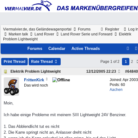
Viermalvier.de, das Geländewagenportal
Forums
Register
Log I
Marken talk
Land Rover
Land Rover Serie und Forward
Elektrik
Problem Lightweight
Forums
Calendar
Active Threads
Print Thread
Rate Thread
Page 1 of 2
1
2
Elektrik Problem Lightweight
12/12/2005
22:23
#
64840
FrittenKirk
Joined:
Apr 2003
Posts: 60
Das wird noch
Aachen
Moin,
Ich habe einige Probleme mit meinem SIII Lightweight 24V Benziner.
1. Das Abblendlicht tut es nicht
2. Die Karre springt nicht an, Anlasser dreht nicht