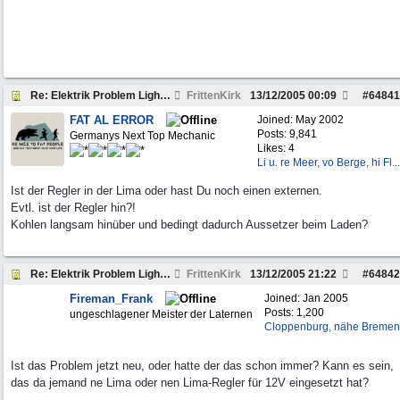
Re: Elektrik Problem Lightweight
FrittenKirk
13/12/2005
00:09
#
64841
FAT AL ERROR
Joined:
May 2002
Posts: 9,841
Germanys Next Top Mechanic
Likes: 4
Li u. re Meer, vo Berge, hi Fl...
Ist der Regler in der Lima oder hast Du noch einen externen.
Evtl. ist der Regler hin?!
Kohlen langsam hinüber und bedingt dadurch Aussetzer beim Laden?
Re: Elektrik Problem Lightweight
FrittenKirk
13/12/2005
21:22
#
64842
Fireman_Frank
Joined:
Jan 2005
Posts: 1,200
ungeschlagener Meister der Laternen
Cloppenburg, nähe Bremen
Ist das Problem jetzt neu, oder hatte der das schon immer? Kann es sein,
das da jemand ne Lima oder nen Lima-Regler für 12V eingesetzt hat?