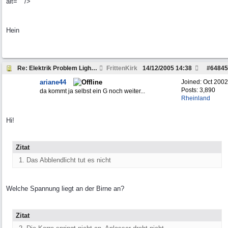
alt="" />
Hein
Re: Elektrik Problem Lightweight
FrittenKirk
14/12/2005
14:38
#
64845
ariane44
Joined:
Oct 2002
Posts: 3,890
da kommt ja selbst ein G noch weiter...
Rheinland
Hi!
Zitat
1. Das Abblendlicht tut es nicht
Welche Spannung liegt an der Birne an?
Zitat