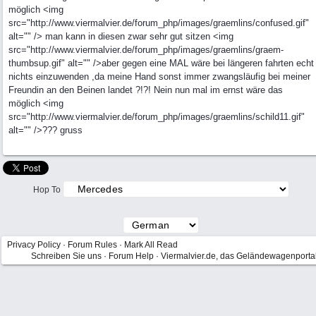
möglich <img
src="http://www.viermalvier.de/forum_php/images/graemlins/confused.gif"
alt="" /> man kann in diesen zwar sehr gut sitzen <img
src="http://www.viermalvier.de/forum_php/images/graemlins/graem-
thumbsup.gif" alt="" />aber gegen eine MAL wäre bei längeren fahrten echt
nichts einzuwenden ,da meine Hand sonst immer zwangsläufig bei meiner
Freundin an den Beinen landet ?!?! Nein nun mal im ernst wäre das
möglich <img
src="http://www.viermalvier.de/forum_php/images/graemlins/schild11.gif"
alt="" />??? gruss
Hop To
Privacy Policy
·
Forum Rules
·
Mark All Read
Schreiben Sie uns
·
Forum Help
·
Viermalvier.de, das Geländewagenporta