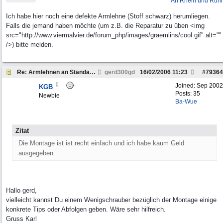
An Rhein und Ruhr
Ich habe hier noch eine defekte Armlehne (Stoff schwarz) herumliegen.
Falls die jemand haben möchte (um z.B. die Reparatur zu üben <img
src="http://www.viermalvier.de/forum_php/images/graemlins/cool.gif" alt=""
/>) bitte melden.
Re: Armlehnen an Standardsitze ?
gerd300gd
16/02/2006
11:23
#
79364
Joined:
Sep 2002
KGB
Posts: 35
Newbie
Ba-Wue
Zitat
Die Montage ist ist recht einfach und ich habe kaum Geld
ausgegeben
Hallo gerd,
vielleicht kannst Du einem Wenigschrauber bezüglich der Montage einige
konkrete Tips oder Abfolgen geben. Wäre sehr hilfreich.
Gruss Karl