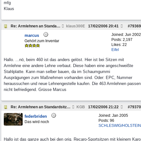
mfg
Klaus
Re: Armlehnen an Standardsitze ?
klaus300E
17/02/2006
20:41
#
79369
Joined:
Jun 2002
marcus
Posts: 2,197
Gehört zum Inventar
Likes: 22
Eifel
Hallo. ...nö, beim 460 ist das anders gelöst. Hier ist bei Sitzen mit
Armlehne eine andere Lehne verbaut. Diese haben eine angeschweißte
Stahlplatte. Kann man selber bauen, da im Schaumgummi
Ausprägungen zum Maßnehmen vorhanden sind. Oder: EPC, Nummer
heraussuchen und neue Lehnengestelle kaufen. Die 463 Armlehnen passen
nicht befriedigend. Grüsse Marcus
Re: Armlehnen an Standardsitze ?
KGB
17/02/2006
21:22
#
79370
Joined:
Jan 2005
federbriden
Posts: 96
Das wird noch
SCHLESWIG/HOLSTEIN
Hallo ist das ganze auch bei den orig. Recaro-Sportsitzen mit kleinem Karo