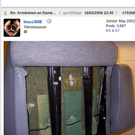
Re: Armlehnen an Standardsitze ?
gerd300gd
16/02/2006
22:45
#
79368
Joined:
May 2002
klaus300E
Posts: 3,687
Titelverpasser
RS & KT