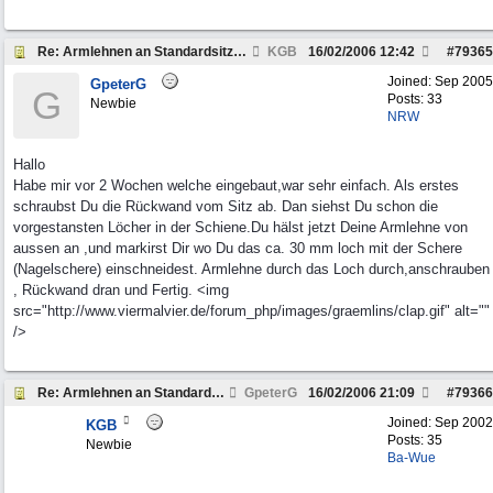
Re: Armlehnen an Standardsitze ?
KGB
16/02/2006
12:42
#
79365
Joined:
Sep 2005
GpeterG
G
Posts: 33
Newbie
NRW
Hallo
Habe mir vor 2 Wochen welche eingebaut,war sehr einfach. Als erstes
schraubst Du die Rückwand vom Sitz ab. Dan siehst Du schon die
vorgestansten Löcher in der Schiene.Du hälst jetzt Deine Armlehne von
aussen an ,und markirst Dir wo Du das ca. 30 mm loch mit der Schere
(Nagelschere) einschneidest. Armlehne durch das Loch durch,anschrauben
, Rückwand dran und Fertig. <img
src="http://www.viermalvier.de/forum_php/images/graemlins/clap.gif" alt=""
/>
Re: Armlehnen an Standardsitze ?
GpeterG
16/02/2006
21:09
#
79366
Joined:
Sep 2002
KGB
Posts: 35
Newbie
Ba-Wue