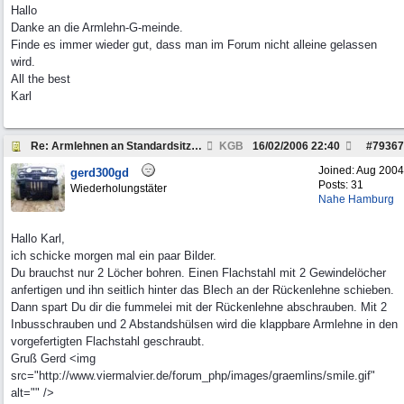
Hallo
Danke an die Armlehn-G-meinde.
Finde es immer wieder gut, dass man im Forum nicht alleine gelassen
wird.
All the best
Karl
Re: Armlehnen an Standardsitze ?
KGB
16/02/2006
22:40
#
79367
Joined:
Aug 2004
gerd300gd
Posts: 31
Wiederholungstäter
Nahe Hamburg
Hallo Karl,
ich schicke morgen mal ein paar Bilder.
Du brauchst nur 2 Löcher bohren. Einen Flachstahl mit 2 Gewindelöcher
anfertigen und ihn seitlich hinter das Blech an der Rückenlehne schieben.
Dann spart Du dir die fummelei mit der Rückenlehne abschrauben. Mit 2
Inbusschrauben und 2 Abstandshülsen wird die klappbare Armlehne in den
vorgefertigten Flachstahl geschraubt.
Gruß Gerd <img
src="http://www.viermalvier.de/forum_php/images/graemlins/smile.gif"
alt="" />