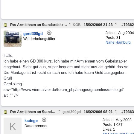
Re: Armlehnen an Standardsitze ?
KGB
15/02/2006
21:23
#
79362
Joined:
Aug 2004
gerd300gd
Posts: 31
Wiederholungstäter
Nahe Hamburg
Hallo,
ich habe einen GD 300 kurz. Ich habe mir Armlehnen vom Gabelstapler
eingebaut. Sieht gut aus, super bequem und sieht aus als gehört das so.
Die Montage ist ist recht einfach und ich habe kaum Geld ausgegeben.
Gruß
Gerd <img
src="http://www.viermalvier.de/forum_php/images/graemlins/smile.gif"
alt="" />
Re: Armlehnen an Standardsitze ?
gerd300gd
16/02/2006
08:01
#
79363
Joined:
May 2003
kadege
K
Posts: 1,087
Dauerbrenner
Likes: 1