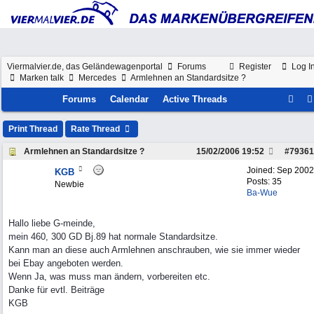
Viermalvier.de, das Geländewagenportal
Forums
Register
Log I
Marken talk
Mercedes
Armlehnen an Standardsitze ?
Forums
Calendar
Active Threads
Print Thread
Rate Thread
Armlehnen an Standardsitze ?
15/02/2006
19:52
#
79361
Joined:
Sep 2002
KGB
Posts: 35
Newbie
Ba-Wue
Hallo liebe G-meinde,
mein 460, 300 GD Bj.89 hat normale Standardsitze.
Kann man an diese auch Armlehnen anschrauben, wie sie immer wieder
bei Ebay angeboten werden.
Wenn Ja, was muss man ändern, vorbereiten etc.
Danke für evtl. Beiträge
KGB