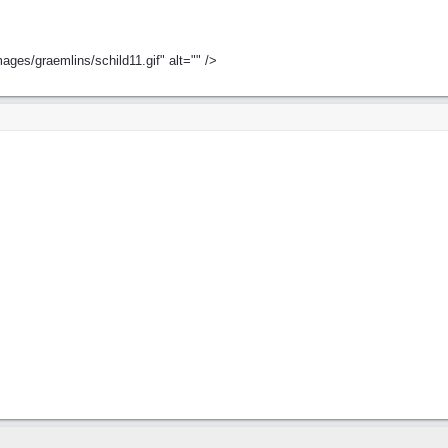
ges/graemlins/schild11.gif" alt="" />