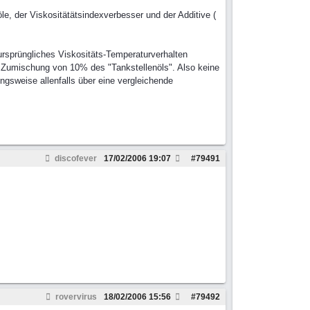
e, der Viskositätätsindexverbesser und der Additive (
ursprüngliches Viskositäts-Temperaturverhalten
i Zumischung von 10% des "Tankstellenöls". Also keine
gsweise allenfalls über eine vergleichende
discofever
17/02/2006
19:07
#
79491
rovervirus
18/02/2006
15:56
#
79492