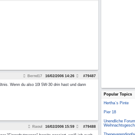
Bernd17
16/02/2006
14:26
#
79487
tnis. Wenn du also 10l 5W-30 drin hast und dann
Popular Topics
Hertha`s Pinte
Pier 18
Unendliche Forum
Weihnachtsgesch
Raoul
16/02/2006
15:59
#
79488
Theneverendingfai