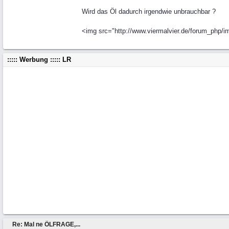
Wird das Öl dadurch irgendwie unbrauchbar ?
<img src="http://www.viermalvier.de/forum_php/ima
::::: Werbung ::::: LR
Re: Mal ne ÖLFRAGE,...