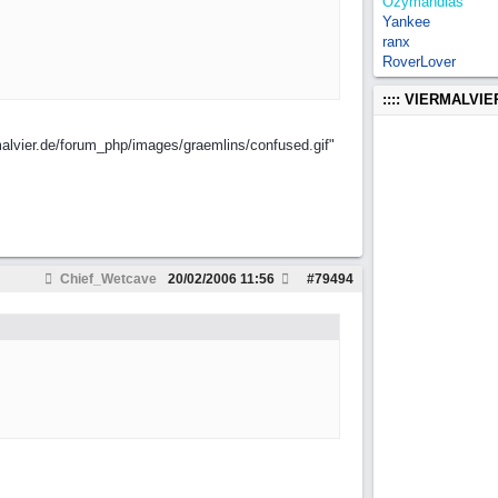
Ozymandias
Yankee
ranx
RoverLover
:::: VIERMALVI
malvier.de/forum_php/images/graemlins/confused.gif"
Chief_Wetcave
20/02/2006
11:56
#
79494