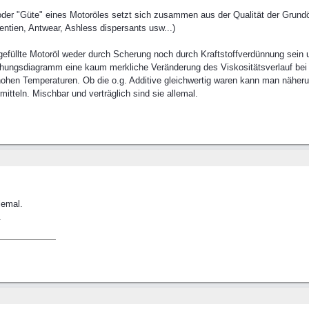
oder "Güte" eines Motoröles setzt sich zusammen aus der Qualität der Grundöl
entien, Antwear, Ashless dispersants usw...)
efüllte Motoröl weder durch Scherung noch durch Kraftstoffverdünnung sein 
schungsdiagramm eine kaum merkliche Veränderung des Viskositätsverlauf be
ohen Temperaturen. Ob die o.g. Additive gleichwertig waren kann man näherun
itteln. Mischbar und verträglich sind sie allemal.
lemal.
.