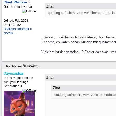
Chief_Wetcave
Zitat
Gehört zum Inventar
quittung aufheben, vom verleiher erstatten la
Joined:
Feb 2003
Posts: 2,252
Östlicher Ruhrpott =
Nördlic...
Sowieso,....der hat sich total gefreut, das über
Er sagte, es wären schon Kunden mit qualmendem
Vieleicht ist der gemeine LR Fahrer da etwas ums
Re: Mal ne ÖLFRAGE,...
Ozymandias
Zitat
Proud Member of the
fuck your feelings
Generation X
Zitat
quittung aufheben, vom verleiher erstatte