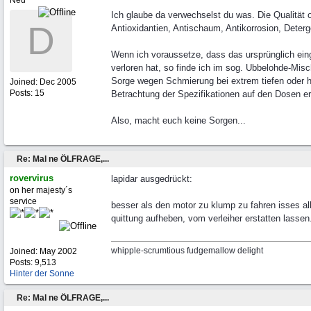
Neu
Ich glaube da verwechselst du was. Die Qualität 
D
Antioxidantien, Antischaum, Antikorrosion, Deterg
Wenn ich voraussetze, dass das ursprünglich eing
verloren hat, so finde ich im sog. Ubbelohde-Mi
Sorge wegen Schmierung bei extrem tiefen oder h
Joined:
Dec 2005
Posts: 15
Betrachtung der Spezifikationen auf den Dosen erm
Also, macht euch keine Sorgen...
Re: Mal ne ÖLFRAGE,...
rovervirus
lapidar ausgedrückt:
on her majesty´s
service
besser als den motor zu klump zu fahren isses al
quittung aufheben, vom verleiher erstatten lassen
whipple-scrumtious fudgemallow delight
Joined:
May 2002
Posts: 9,513
Hinter der Sonne
Re: Mal ne ÖLFRAGE,...