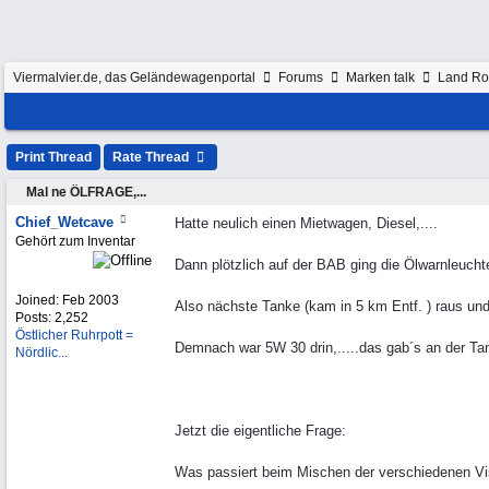
Viermalvier.de, das Geländewagenportal
Forums
Marken talk
Land Ro
Print Thread
Rate Thread
Mal ne ÖLFRAGE,...
Chief_Wetcave
Hatte neulich einen Mietwagen, Diesel,....
Gehört zum Inventar
Dann plötzlich auf der BAB ging die Ölwarnleucht
Joined:
Feb 2003
Also nächste Tanke (kam in 5 km Entf. ) raus und
Posts: 2,252
Östlicher Ruhrpott =
Demnach war 5W 30 drin,.....das gab´s an der Tank
Nördlic...
Jetzt die eigentliche Frage:
Was passiert beim Mischen der verschiedenen Vi