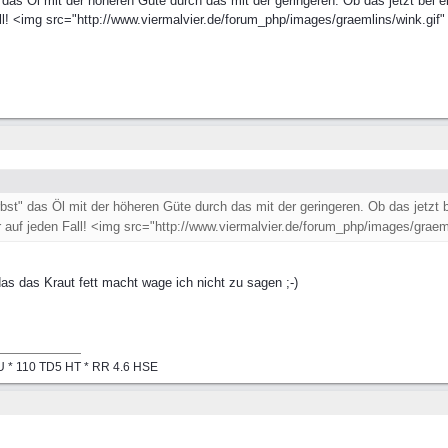
" das Öl mit der höheren Güte durch das mit der geringeren. Ob das jetzt bei e
ll! <img src="http://www.viermalvier.de/forum_php/images/graemlins/wink.gif" 
rbst" das Öl mit der höheren Güte durch das mit der geringeren. Ob das jetzt 
 auf jeden Fall! <img src="http://www.viermalvier.de/forum_php/images/graemli
das das Kraut fett macht wage ich nicht zu sagen ;-)
CPU * 110 TD5 HT * RR 4.6 HSE