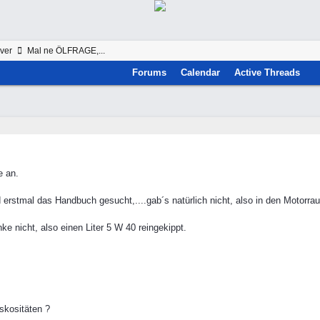
ver
Mal ne ÖLFRAGE,...
Forums
Calendar
Active Threads
e an.
 erstmal das Handbuch gesucht,....gab´s natürlich nicht, also in den Motorr
e nicht, also einen Liter 5 W 40 reingekippt.
skositäten ?