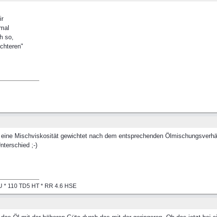
ir
,mal
h so,
chteren"
n eine Mischviskosität gewichtet nach dem entsprechenden Ölmischungsverhäl
nterschied ;-)
CPU * 110 TD5 HT * RR 4.6 HSE