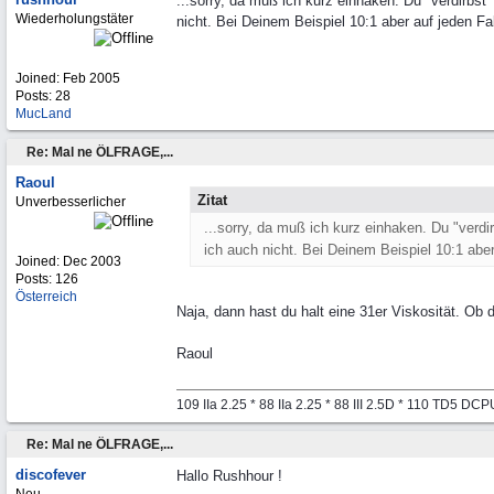
...sorry, da muß ich kurz einhaken. Du "verdirbst
Wiederholungstäter
nicht. Bei Deinem Beispiel 10:1 aber auf jeden Fa
Joined:
Feb 2005
Posts: 28
MucLand
Re: Mal ne ÖLFRAGE,...
Raoul
Zitat
Unverbesserlicher
...sorry, da muß ich kurz einhaken. Du "verdi
ich auch nicht. Bei Deinem Beispiel 10:1 aber
Joined:
Dec 2003
Posts: 126
Österreich
Naja, dann hast du halt eine 31er Viskosität. Ob 
Raoul
109 IIa 2.25 * 88 IIa 2.25 * 88 III 2.5D * 110 TD5 D
Re: Mal ne ÖLFRAGE,...
discofever
Hallo Rushhour !