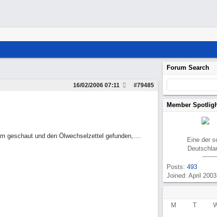
Forum Search
16/02/2006
07:11
#
79485
Member Spotlig
aum geschaut und den Ölwechselzettel gefunden,....
Eine der 
Deutschla
Posts:
493
Joined: April 2003
M
T