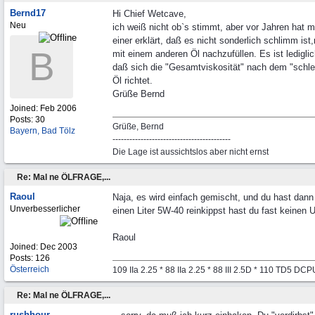
Bernd17
Hi Chief Wetcave,
Neu
ich weiß nicht ob`s stimmt, aber vor Jahren hat m
einer erklärt, daß es nicht sonderlich schlimm ist
B
mit einem anderen Öl nachzufüllen. Es ist lediglic
daß sich die "Gesamtviskosität" nach dem "schle
Öl richtet.
Grüße Bernd
Joined:
Feb 2006
Posts: 30
Grüße, Bernd
Bayern, Bad Tölz
------------------------------------------
Die Lage ist aussichtslos aber nicht ernst
Re: Mal ne ÖLFRAGE,...
Raoul
Naja, es wird einfach gemischt, und du hast dan
Unverbesserlicher
einen Liter 5W-40 reinkippst hast du fast keinen U
Raoul
Joined:
Dec 2003
Posts: 126
Österreich
109 IIa 2.25 * 88 IIa 2.25 * 88 III 2.5D * 110 TD5 D
Re: Mal ne ÖLFRAGE,...
rushhour