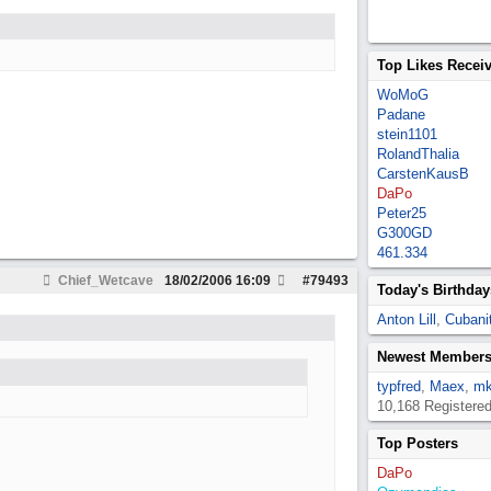
Top Likes Recei
WoMoG
Padane
stein1101
RolandThalia
CarstenKausB
DaPo
Peter25
G300GD
461.334
Chief_Wetcave
18/02/2006
16:09
#
79493
Today's Birthday
Anton Lill
,
Cubanit
Newest Member
typfred
,
Maex
,
mk
10,168 Registere
Top Posters
DaPo