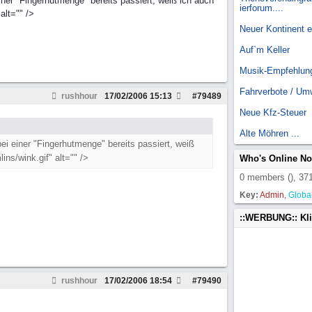
iner "Fingerhutmenge" bereits passiert, weiß ich auch
ierforum....
alt="" />
Neuer Kontinent 
Auf`m Keller
Musik-Empfehlun
Fahrverbote / Um
rushhour
17/02/2006
15:13
#
79489
Neue Kfz-Steuer
Alte Möhren ...
bei einer "Fingerhutmenge" bereits passiert, weiß
ns/wink.gif" alt="" />
Who's Online N
0 members (), 371
Key:
Admin
,
Globa
::WERBUNG:: Kl
rushhour
17/02/2006
18:54
#
79490