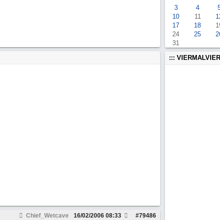
3
4
10
11
1
17
18
1
24
25
2
31
::: VIERMALVIER
Chief_Wetcave
16/02/2006
08:33
#
79486