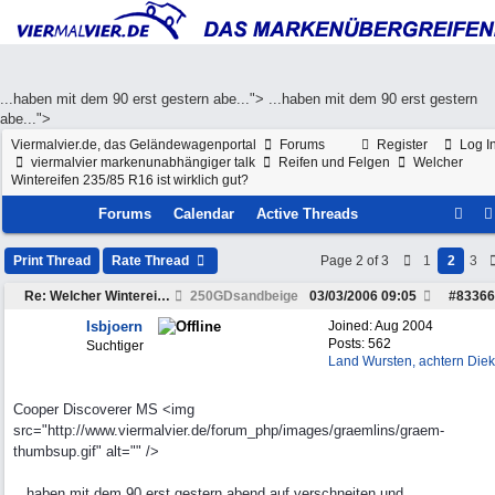
...haben mit dem 90 erst gestern abe...">
...haben mit dem 90 erst gestern
abe...">
Viermalvier.de, das Geländewagenportal
Forums
Register
Log I
viermalvier markenunabhängiger talk
Reifen und Felgen
Welcher
Wintereifen 235/85 R16 ist wirklich gut?
Forums
Calendar
Active Threads
Print Thread
Rate Thread
Page 2 of 3
1
2
3
Re: Welcher Wintereifen 235/85 R16 ist wirklich gut?
250GDsandbeige
03/03/2006
09:05
#
83366
Isbjoern
Joined:
Aug 2004
Posts: 562
Suchtiger
Land Wursten, achtern Diek
Cooper Discoverer MS <img
src="http://www.viermalvier.de/forum_php/images/graemlins/graem-
thumbsup.gif" alt="" />
...haben mit dem 90 erst gestern abend auf verschneiten und