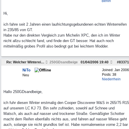
Berlin
Hi,
ich fahre seit 2 Jahren einen laufrichtungsgebundenen echten Winterreifen
in 235/85 von GT.
Habe nur den direkten Vergleich zum Michelin XPC, den ich im Winter
nicht allzu schlecht fand, und finde den GT besser. Hat auch noch
mittelmäßig grobes Profil also bedingt gut bei leichtem Modder.
Re: Welcher Wintereifen 235/85 R16 ist wirklich gut?
250GDsandbeige
01/04/2006
19:40
#
83371
NiTo
Joined:
Jan 2006
Posts: 38
Neu
Niederrhein
Hallo 250GDsandbeige,
ich fuhr diesen Winter erstmalig den Cooper Discoverer M&S in 265/75 R15
auf unserem LC KJ 73. Bin sehr zufrieden, sowohl auf Schnee und
Matsch, als auch auf nasser und trockener Straße. Gemäßigter Schotter
macht dem Reifen ebenfalls nichts aus, und fahren auf nasser Wiese geht
auch, solange sie nicht grundlos tief ist. Habe normalerweise vorne 2,2 bar