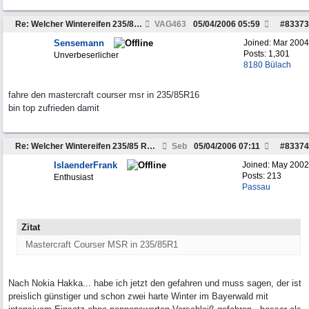
Re: Welcher Wintereifen 235/85 R16 ist wirklich gu
VAG463
05/04/2006
05:59
#
83373
Sensemann
Joined:
Mar 2004
Posts: 1,301
Unverbeserlicher
8180 Bülach
fahre den mastercraft courser msr in 235/85R16
bin top zufrieden damit
Re: Welcher Wintereifen 235/85 R16 ist wirklich gut?
Seb
05/04/2006
07:11
#
83374
IslaenderFrank
Joined:
May 2002
Posts: 213
Enthusiast
Passau
Zitat
Mastercraft Courser MSR in 235/85R1
Nach Nokia Hakka... habe ich jetzt den gefahren und muss sagen, der ist
preislich günstiger und schon zwei harte Winter im Bayerwald mit