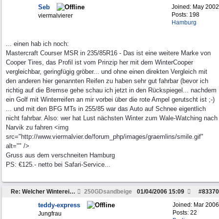
Seb
Joined:
May 2002
Posts: 198
viermalvierer
Hamburg
... einen hab ich noch:
Mastercraft Courser MSR in 235/85R16 - Das ist eine weitere Marke von
Cooper Tires, das Profil ist vom Prinzip her mit dem WinterCooper
vergleichbar, geringfügig gröber... und ohne einen direkten Vergleich mit
den anderen hier genannten Reifen zu haben sehr gut fahrbar (bevor ich
richtig auf die Bremse gehe schau ich jetzt in den Rückspiegel... nachdem
ein Golf mit Winterreifen an mir vorbei über die rote Ampel gerutscht ist ;-)
... und mit den BFG MTs in 255/85 war das Auto auf Schnee eigentlich
nicht fahrbar. Also: wer hat Lust nächsten Winter zum Wale-Watching nach
Narvik zu fahren <img
src="http://www.viermalvier.de/forum_php/images/graemlins/smile.gif"
alt="" />
Gruss aus dem verschneiten Hamburg
PS: €125.- netto bei Safari-Service...
Re: Welcher Wintereifen 235/85 R16 ist wirklich gut?
250GDsandbeige
01/04/2006
15:09
#
83370
teddy-express
Joined:
Mar 2006
Posts: 22
Jungfrau