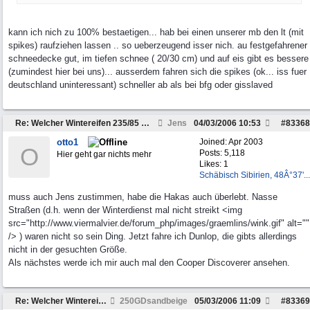
kann ich nich zu 100% bestaetigen... hab bei einen unserer mb den lt (mit
spikes) raufziehen lassen .. so ueberzeugend isser nich. au festgefahrener
schneedecke gut, im tiefen schnee ( 20/30 cm) und auf eis gibt es bessere
(zumindest hier bei uns)... ausserdem fahren sich die spikes (ok... iss fuer
deutschland uninteressant) schneller ab als bei bfg oder gisslaved
Re: Welcher Wintereifen 235/85 R16 ist wirklich gu
Jens
04/03/2006
10:53
#
83368
otto1
Joined:
Apr 2003
O
Posts: 5,118
Hier geht gar nichts mehr
Likes: 1
Schäbisch Sibirien, 48Â°37'...
muss auch Jens zustimmen, habe die Hakas auch überlebt. Nasse
Straßen (d.h. wenn der Winterdienst mal nicht streikt <img
src="http://www.viermalvier.de/forum_php/images/graemlins/wink.gif" alt=""
/> ) waren nicht so sein Ding. Jetzt fahre ich Dunlop, die gibts allerdings
nicht in der gesuchten Größe.
Als nächstes werde ich mir auch mal den Cooper Discoverer ansehen.
Re: Welcher Wintereifen 235/85 R16 ist wirklich gut?
250GDsandbeige
05/03/2006
11:09
#
83369