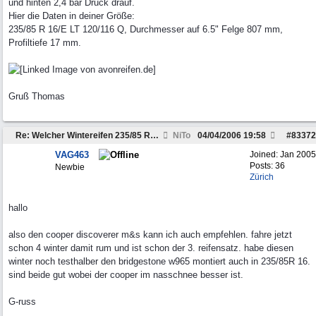
und hinten 2,4 bar Druck drauf.
Hier die Daten in deiner Größe:
235/85 R 16/E LT 120/116 Q, Durchmesser auf 6.5" Felge 807 mm,
Profiltiefe 17 mm.
Gruß Thomas
Re: Welcher Wintereifen 235/85 R16 ist wirklich gut?
NiTo
04/04/2006
19:58
#
83372
VAG463
Joined:
Jan 2005
Posts: 36
Newbie
Zürich
hallo
also den cooper discoverer m&s kann ich auch empfehlen. fahre jetzt
schon 4 winter damit rum und ist schon der 3. reifensatz. habe diesen
winter noch testhalber den bridgestone w965 montiert auch in 235/85R 16.
sind beide gut wobei der cooper im nasschnee besser ist.
G-russ