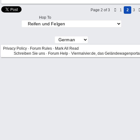
Page 2 of 3
1
2
3
Hop To
Privacy Policy
·
Forum Rules
·
Mark All Read
Schreiben Sie uns
·
Forum Help
·
Viermalvier.de, das Geländewagenporta