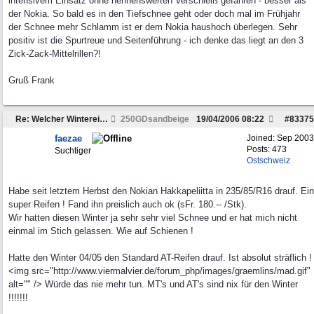
intensivem Einsatz ohne nennenswerten Verschleiß gefahren - besser als
der Nokia. So bald es in den Tiefschnee geht oder doch mal im Frühjahr
der Schnee mehr Schlamm ist er dem Nokia haushoch überlegen. Sehr
positiv ist die Spurtreue und Seitenführung - ich denke das liegt an den 3
Zick-Zack-Mittelrillen?!
Gruß Frank
Re: Welcher Wintereifen 235/85 R16 ist wirklich gut?
250GDsandbeige
19/04/2006
08:22
#
83375
faezae
Joined:
Sep 2003
Posts: 473
Suchtiger
Ostschweiz
Habe seit letztem Herbst den Nokian Hakkapeliitta in 235/85/R16 drauf. Ein
super Reifen ! Fand ihn preislich auch ok (sFr. 180.-- /Stk).
Wir hatten diesen Winter ja sehr sehr viel Schnee und er hat mich nicht
einmal im Stich gelassen. Wie auf Schienen !
Hatte den Winter 04/05 den Standard AT-Reifen drauf. Ist absolut sträflich !
<img src="http://www.viermalvier.de/forum_php/images/graemlins/mad.gif"
alt="" /> Würde das nie mehr tun. MT's und AT's sind nix für den Winter
!!!!!!!