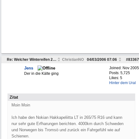
Re: Welcher Wintereifen 235/85 R16 ist wirklich gu
ChristianNO
04/03/2006
07:06
#
83367
Jens
Joined:
Nov 2005
Posts: 5,725
Der in die Kälte ging
Likes: 5
Hinter dem Ural
Zitat
Moin Moin
Ich habe den Nokian Hakkapeliitta LT in 265/75 R16 und kann
nur sehr gute Erfharungen berichten. 4000km durch Schweden
und Norwegen bis Tromsö und zurück ein Fahrgefühl wie auf
Schienen.