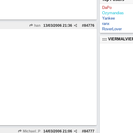
DaPo
Ozymandias
Yankee
ranx
han
13/03/2006
21:36
#
84776
RoverLover
:::: VIERMALVI
Michael_P
14/03/2006
21:06
#
84777