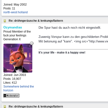
Joined:
May 2002
Posts: 11
north-west holland
Re: dröhngeräusche & lenkungsflattern
Ozymandias
Die Spur hast du auch noch nicht eingestellt.
Proud Member of the
fuck your feelings
Zuwenig Vorspur kann zu den geschilderten Prob
Generation X
Mit betonung auf "kann". <img src="http://www.vi
It's your life - make it a happy one!
Joined:
Jun 2003
Posts: 16,907
Likes: 412
Somewhere behind the
horizon
Re: dröhngeräusche & lenkungsflattern