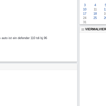
3
4
10
11
1
17
18
1
24
25
2
31
::: VIERMALVIER
uto ist ein defender 110 tdi bj.96