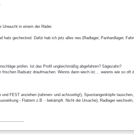
.
ne Unwucht in einem der Räder.
d hats gechecked. Dafür hab ich jetz alles neu (Radlager, Panhardlager, F
nschläge prüfen. Ist das Profil ungleichmäßig abgefahren? Sägezahn?
n frischen Radsatz draufmachen. Wenns dann wech ist.... warens wie so oft d
en und FEST anziehen (rahmen- und achsseitig!), Spurstangenköpfe tauschen
Auswirkung - Flattern z.B. - bekämpft. Nicht die Ursache), Radlager wechseln