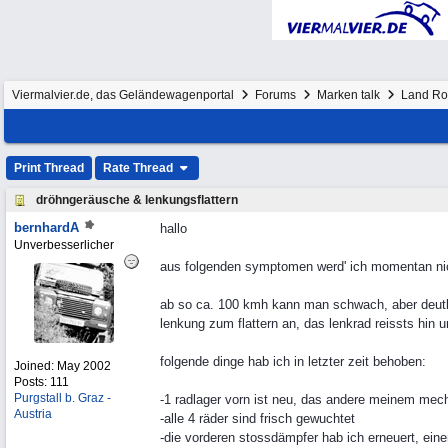
Viermalvier.de, das Geländewagenportal
Forums
Marken talk
Land Ro
Print Thread
Rate Thread
dröhngeräusche & lenkungsflattern
bernhardA
hallo
Unverbesserlicher
aus folgenden symptomen werd' ich momentan nicht 
ab so ca. 100 kmh kann man schwach, aber deutli
lenkung zum flattern an, das lenkrad reissts hin u
folgende dinge hab ich in letzter zeit behoben:
Joined:
May 2002
Posts: 111
Purgstall b. Graz -
-1 radlager vorn ist neu, das andere meinem mecha
Austria
-alle 4 räder sind frisch gewuchtet
-die vorderen stossdämpfer hab ich erneuert, eine