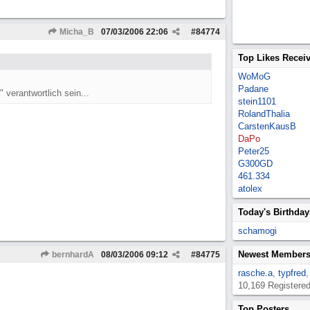
Micha_B
07/03/2006
22:06
#
84774
Top Likes Recei
WoMoG
Padane
verantwortlich sein...
stein1101
RolandThalia
CarstenKausB
DaPo
Peter25
G300GD
461.334
atolex
Today's Birthday
schamogi
Newest Member
bernhardA
08/03/2006
09:12
#
84775
rasche.a
,
typfred
10,169 Registere
Top Posters