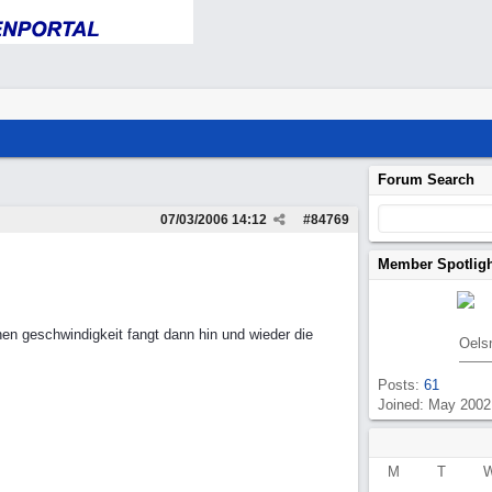
Forum Search
07/03/2006
14:12
#
84769
Member Spotlig
en geschwindigkeit fangt dann hin und wieder die
Oels
Posts:
61
Joined: May 2002
M
T