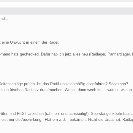
nd...
st eine Unwucht in einem der Räder.
emand hats gechecked. Dafür hab ich jetz alles neu (Radlager, Panhardlage
eitenschläge prüfen. Ist das Profil ungleichmäßig abgefahren? Sägezahn?
einen frischen Radsatz draufmachen. Wenns dann wech ist.... warens wie so 
prüfen und FEST anziehen (rahmen- und achsseitig!), Spurstangenköpfe taus
eist nur die Auswirkung - Flattern z.B. - bekämpft. Nicht die Ursache), Rad