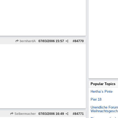
bernhardA
07/03/2006
15:57
#
84770
Popular Topics
Hertha`s Pinte
Pier 18
Unendliche Forum
Weihnachtsgesch
Selbermacher
07/03/2006
16:49
#
84771