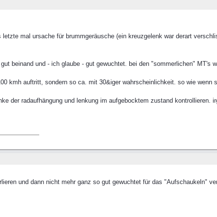
as letzte mal ursache für brummgeräusche (ein kreuzgelenk war derart verschlis
ht gut beinand und - ich glaube - gut gewuchtet. bei den "sommerlichen" MT's 
100 kmh auftritt, sondern so ca. mit 30&iger wahrscheinlichkeit. so wie wenn 
enke der radaufhängung und lenkung im aufgebocktem zustand kontrollieren. i
lieren und dann nicht mehr ganz so gut gewuchtet für das "Aufschaukeln" vera