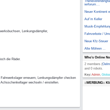
Theneverendingfai
ierforum....
Neuer Kontinent 
Auf`m Keller
Musik-Empfehlun
ahrwerksbuchsen, Lenkungsdämpfer,
Fahrverbote / Um
Neue Kfz-Steuer
Alte Möhren ...
Who's Online N
och die Räder.
2 members (
Oelm
and 0 robots.
Key:
Admin
,
Globa
, Fahrwerkslager erneuern, Lenkungsdämpfer checken
, Achsschenkellager wechseln / einstellen.
::WERBUNG:: Kl