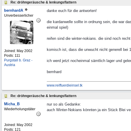
Re: dröhngeräusche & lenkungsflattern
bernhardA
danke euch für die antworten!
Unverbesserlicher
die kardanwelle sollte in ordnung sein, die war d
einmal spiel)
reifen sind die winter-nokians. die sind noch rec
komisch ist, dass die unwucht nicht generell bei 
Joined:
May 2002
Posts: 111
Purgstall b. Graz -
ich werd jetzt nocheinmal sämtlich lager und gel
Austria
bernhard
www.reiffuerdieinsel.tk
Re: dröhngeräusche & lenkungsflattern
Micha_B
nur so als Gedanke:
Wiederholungstäter
auch Winter-Nokians könnten ja ein Stück Blei ver
Joined:
May 2002
Posts: 121