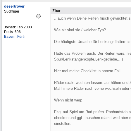
desertrover
Zitat
Süchtiger
...auch wenn Deine Reifen frisch gewuchtet si
Joined:
Feb 2003
Wie alt sind sie / welcher Typ?
Posts: 696
Bayern, Fürth
Die häufigste Ursache für Lenkungsflattern i
Hatte das Problem auch. Der Reifen wars, ni
Spur/Lenkstangenköpfe,Lenkgetriebe,...)
Hier mal meine Checklist in sonem Fall:
Räder exakt wuchten lassen. auf höhen und S
Mal hintere Räder nach vorne wechseln oder 
Wenn nicht weg:
Fzg. auf Spiel am Rad prüfen. Panhardstab 
checken und ggf. tauschen (damit wird aber m
einstellen.