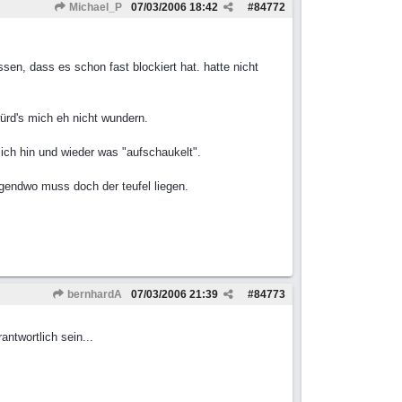
Michael_P
07/03/2006
18:42
#
84772
sen, dass es schon fast blockiert hat. hatte nicht
würd's mich eh nicht wundern.
sich hin und wieder was "aufschaukelt".
rgendwo muss doch der teufel liegen.
bernhardA
07/03/2006
21:39
#
84773
ntwortlich sein...