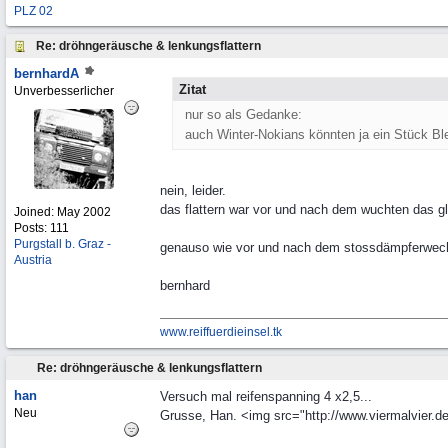
PLZ 02
Re: dröhngeräusche & lenkungsflattern
bernhardA
Zitat
Unverbesserlicher
nur so als Gedanke:
auch Winter-Nokians könnten ja ein Stück Ble
nein, leider.
das flattern war vor und nach dem wuchten das gl
Joined:
May 2002
Posts: 111
Purgstall b. Graz -
genauso wie vor und nach dem stossdämpferwec
Austria
bernhard
www.reiffuerdieinsel.tk
Re: dröhngeräusche & lenkungsflattern
han
Versuch mal reifenspanning 4 x2,5...
Neu
Grusse, Han. <img src="http://www.viermalvier.de