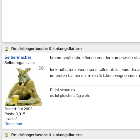
Re: dröhngeräusche & lenkungsflattern
Selbermacher
brummgeräusche können von der kardanwelle sta
Selberorganisator
lenkradflattern: wenn sonst alles ok ist, wird die
im ersten fall ein shim von 1/10mm wegnehmen, im
Es ist schon ok,
es tut gleichmäßig weh.
Joined:
Jul 2003
Posts: 9,015
Likes: 3
Rheinland
Re: dröhngeräusche & lenkungsflattern