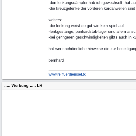
-den lenkungsdämpfer hab ich gewechselt, hat au
-die kreuzgelenke der vorderen kardanwellen sind
weiters:
-die lenkung weist so gut wie kein spiel auf
-lenkgestänge, panhardstab-lager sind allem ansc
-bei geringeren geschwindigkeiten gibts auch in ku
hat wer sachdienliche hinweise die zur beseitigu
bernhard
www.reiffuerdieinsel.tk
::::: Werbung ::::: LR