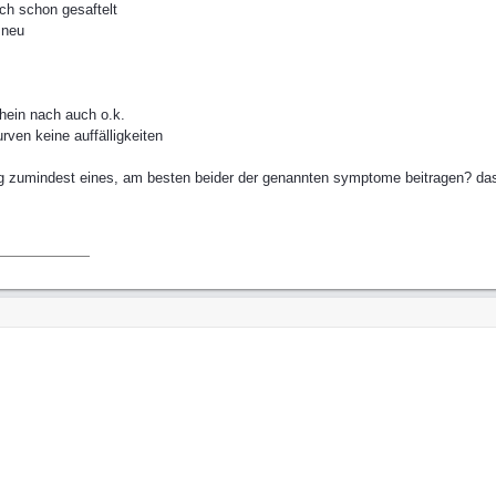
ch schon gesaftelt
 neu
hein nach auch o.k.
rven keine auffälligkeiten
ng zumindest eines, am besten beider der genannten symptome beitragen? das a