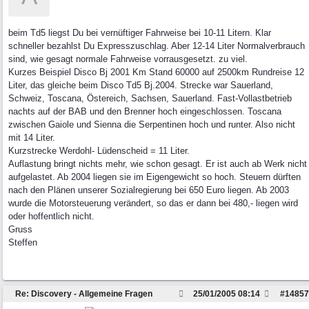
beim Td5 liegst Du bei vernüftiger Fahrweise bei 10-11 Litern. Klar
schneller bezahlst Du Expresszuschlag. Aber 12-14 Liter Normalverbrauch
sind, wie gesagt normale Fahrweise vorrausgesetzt. zu viel.
Kurzes Beispiel Disco Bj 2001 Km Stand 60000 auf 2500km Rundreise 12
Liter, das gleiche beim Disco Td5 Bj.2004. Strecke war Sauerland,
Schweiz, Toscana, Östereich, Sachsen, Sauerland. Fast-Vollastbetrieb
nachts auf der BAB und den Brenner hoch eingeschlossen. Toscana
zwischen Gaiole und Sienna die Serpentinen hoch und runter. Also nicht
mit 14 Liter.
Kurzstrecke Werdohl- Lüdenscheid = 11 Liter.
Auflastung bringt nichts mehr, wie schon gesagt. Er ist auch ab Werk nicht
aufgelastet. Ab 2004 liegen sie im Eigengewicht so hoch. Steuern dürften
nach den Plänen unserer Sozialregierung bei 650 Euro liegen. Ab 2003
wurde die Motorsteuerung verändert, so das er dann bei 480,- liegen wird
oder hoffentlich nicht.
Gruss
Steffen
Re: Discovery - Allgemeine Fragen
25/01/2005
08:14
#
14857