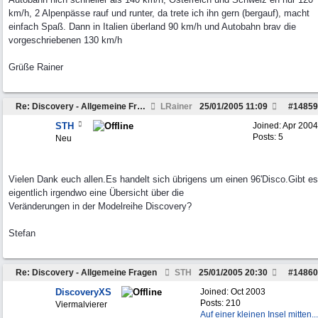
km/h, 2 Alpenpässe rauf und runter, da trete ich ihn gern (bergauf), macht
einfach Spaß. Dann in Italien überland 90 km/h und Autobahn brav die
vorgeschriebenen 130 km/h
Grüße Rainer
Re: Discovery - Allgemeine Fragen
LRainer
25/01/2005
11:09
#
14859
STH
Joined:
Apr 2004
Posts: 5
Neu
Vielen Dank euch allen.Es handelt sich übrigens um einen 96'Disco.Gibt es
eigentlich irgendwo eine Übersicht über die
Veränderungen in der Modelreihe Discovery?
Stefan
Re: Discovery - Allgemeine Fragen
STH
25/01/2005
20:30
#
14860
DiscoveryXS
Joined:
Oct 2003
Posts: 210
Viermalvierer
Auf einer kleinen Insel mitten...