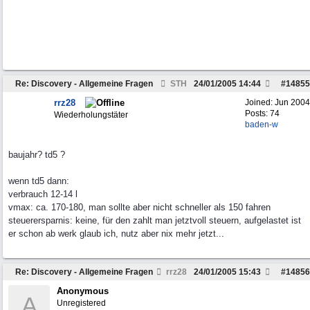
Re: Discovery - Allgemeine Fragen
STH
24/01/2005
14:44
#
14855
rrz28
Joined:
Jun 2004
Posts: 74
Wiederholungstäter
baden-w
baujahr? td5 ?
wenn td5 dann:
verbrauch 12-14 l
vmax: ca. 170-180, man sollte aber nicht schneller als 150 fahren
steuerersparnis: keine, für den zahlt man jetztvoll steuern, aufgelastet ist
er schon ab werk glaub ich, nutz aber nix mehr jetzt...
Re: Discovery - Allgemeine Fragen
rrz28
24/01/2005
15:43
#
14856
Anonymous
A
Unregistered