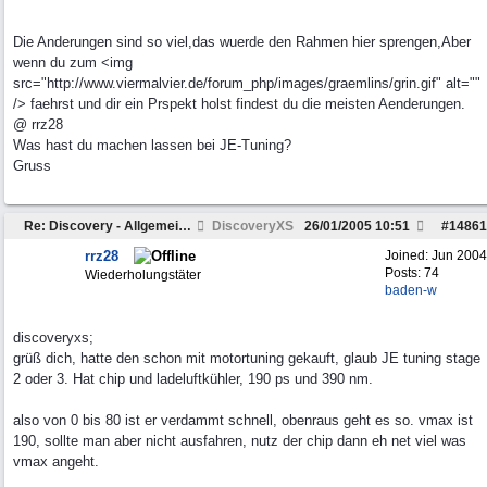
Die Anderungen sind so viel,das wuerde den Rahmen hier sprengen,Aber
wenn du zum <img
src="http://www.viermalvier.de/forum_php/images/graemlins/grin.gif" alt=""
/> faehrst und dir ein Prspekt holst findest du die meisten Aenderungen.
@ rrz28
Was hast du machen lassen bei JE-Tuning?
Gruss
Re: Discovery - Allgemeine Fragen
DiscoveryXS
26/01/2005
10:51
#
14861
rrz28
Joined:
Jun 2004
Posts: 74
Wiederholungstäter
baden-w
discoveryxs;
grüß dich, hatte den schon mit motortuning gekauft, glaub JE tuning stage
2 oder 3. Hat chip und ladeluftkühler, 190 ps und 390 nm.
also von 0 bis 80 ist er verdammt schnell, obenraus geht es so. vmax ist
190, sollte man aber nicht ausfahren, nutz der chip dann eh net viel was
vmax angeht.