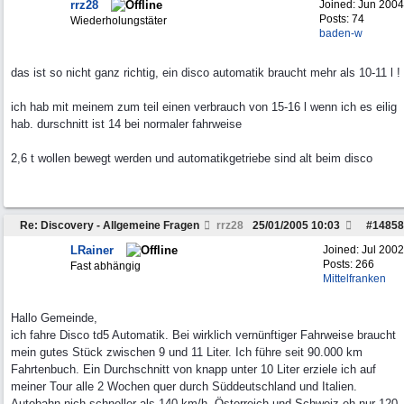
rrz28
Joined:
Jun 2004
Posts: 74
Wiederholungstäter
baden-w
das ist so nicht ganz richtig, ein disco automatik braucht mehr als 10-11 l !
ich hab mit meinem zum teil einen verbrauch von 15-16 l wenn ich es eilig
hab. durschnitt ist 14 bei normaler fahrweise
2,6 t wollen bewegt werden und automatikgetriebe sind alt beim disco
Re: Discovery - Allgemeine Fragen
rrz28
25/01/2005
10:03
#
14858
LRainer
Joined:
Jul 2002
Posts: 266
Fast abhängig
Mittelfranken
Hallo Gemeinde,
ich fahre Disco td5 Automatik. Bei wirklich vernünftiger Fahrweise braucht
mein gutes Stück zwischen 9 und 11 Liter. Ich führe seit 90.000 km
Fahrtenbuch. Ein Durchschnitt von knapp unter 10 Liter erziele ich auf
meiner Tour alle 2 Wochen quer durch Süddeutschland und Italien.
Autobahn nich schneller als 140 km/h, Österreich und Schweiz eh nur 120