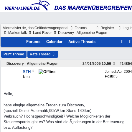
Viermalvier.de, das Geländewagenportal
Forums
Register
Log I
Marken talk
Land Rover
Discovery - Allgemeine Fragen
Forums
Calendar
Active Threads
Print Thread
Rate Thread
Discovery - Allgemeine Fragen
24/01/2005
10:56
#
14854
STH
Joined:
Apr 2004
Posts: 5
Neu
Hallo,
habe eingige allgemeine Fragen zum Discovery,
(speziell:Diesel,Automatik,90kW,km-Stand 180tkm).
Verbrauch? Höchstgeschwindigkeit? Welche Möglichkeiten der
Steuerersparnis gibt es? Was sind die Ã„nderungen in der Besteuerung
bzw. Auflastung?