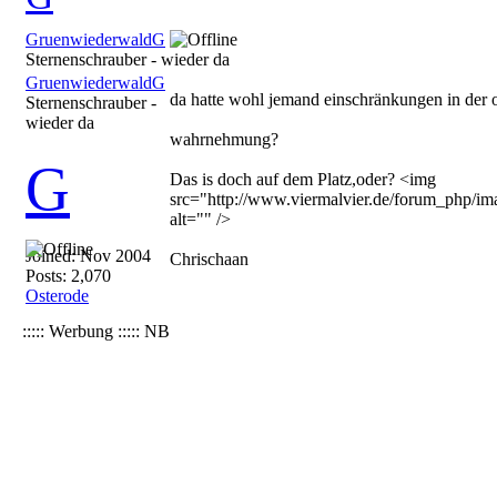
GruenwiederwaldG
Sternenschrauber - wieder da
GruenwiederwaldG
da hatte wohl jemand einschränkungen in der 
Sternenschrauber -
wieder da
wahrnehmung?
G
Das is doch auf dem Platz,oder? <img
src="http://www.viermalvier.de/forum_php/ima
alt="" />
Joined:
Nov 2004
Chrischaan
Posts: 2,070
Osterode
::::: Werbung ::::: NB