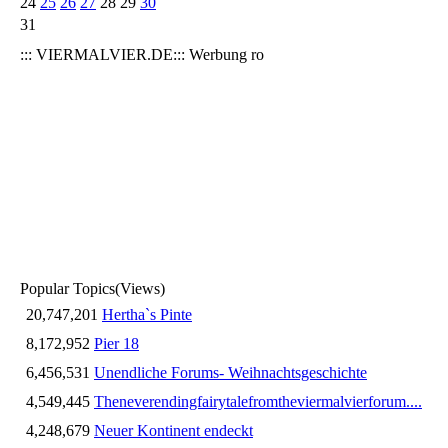
24
25
26
27
28
29
30
31
::: VIERMALVIER.DE::: Werbung ro
Popular Topics
(Views)
20,747,201
Hertha`s Pinte
8,172,952
Pier 18
6,456,531
Unendliche Forums- Weihnachtsgeschichte
4,549,445
Theneverendingfairytalefromtheviermalvierforum....
4,248,679
Neuer Kontinent endeckt