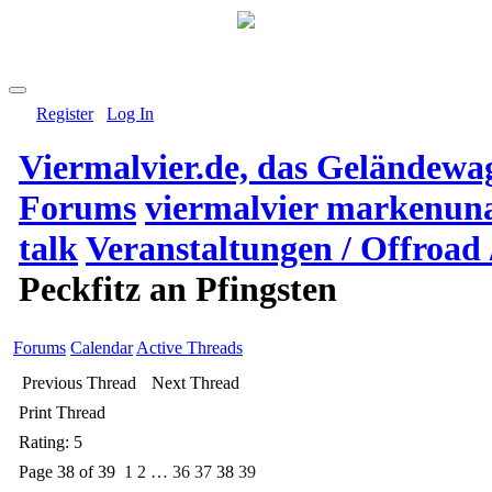
Register
Log In
Viermalvier.de, das Geländewa
Forums
viermalvier markenun
talk
Veranstaltungen / Offroad 
Peckfitz an Pfingsten
Forums
Calendar
Active Threads
Previous Thread
Next Thread
Print Thread
Rating: 5
Page 38 of 39
1
2
…
36
37
38
39