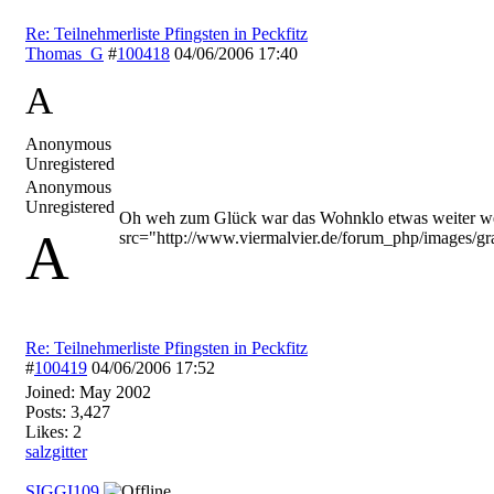
Re: Teilnehmerliste Pfingsten in Peckfitz
Thomas_G
#
100418
04/06/2006
17:40
A
Anonymous
Unregistered
Anonymous
Unregistered
Oh weh zum Glück war das Wohnklo etwas weiter we
A
src="http://www.viermalvier.de/forum_php/images/grae
Re: Teilnehmerliste Pfingsten in Peckfitz
#
100419
04/06/2006
17:52
Joined:
May 2002
Posts: 3,427
Likes: 2
salzgitter
SIGGI109