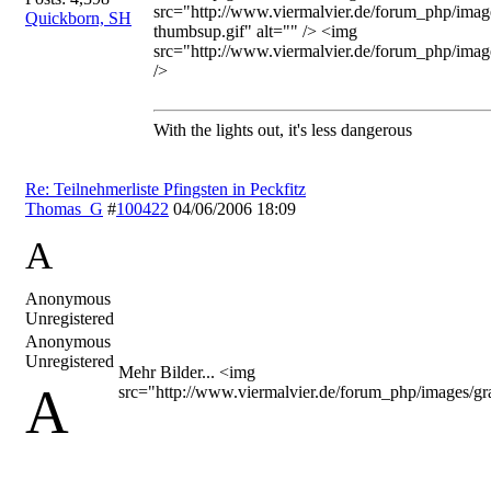
src="http://www.viermalvier.de/forum_php/imag
Quickborn, SH
thumbsup.gif" alt="" /> <img
src="http://www.viermalvier.de/forum_php/image
/>
With the lights out, it's less dangerous
Re: Teilnehmerliste Pfingsten in Peckfitz
Thomas_G
#
100422
04/06/2006
18:09
A
Anonymous
Unregistered
Anonymous
Unregistered
Mehr Bilder... <img
A
src="http://www.viermalvier.de/forum_php/images/gra