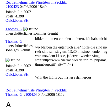
Re: Teilnehmerliste Pfingsten in Peckfitz
#
100423
04/06/2006
18:49
Joined:
Jun 2002
Posts: 4,398
Quickborn, SH
Thomas_G
unerschütterliches sonniges Gemüt
bilder kommen von den anderen, ich habe nicht
Thomas_G
unerschütterliches
wo bleiben die eigentlich alle? hoffe die sind nic
sonniges Gemüt
(wir sind samstag um 13:30 im stroemenden reg
war trotzdem klasse, jederzeit wieder <img
src="http://www.viermalvier.de/forum_php/ima
thumbsup.gif" alt="" /> )
Joined:
Jun 2002
Posts: 4,398
Quickborn, SH
With the lights out, it's less dangerous
Re: Teilnehmerliste Pfingsten in Peckfitz
Thomas_G
#
100424
04/06/2006
18:52
A