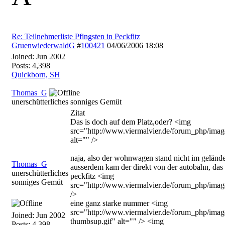
Re: Teilnehmerliste Pfingsten in Peckfitz
GruenwiederwaldG
#
100421
04/06/2006
18:08
Joined:
Jun 2002
Posts: 4,398
Quickborn, SH
Thomas_G
unerschütterliches sonniges Gemüt
Zitat
Das is doch auf dem Platz,oder? <img
src="http://www.viermalvier.de/forum_php/image
alt="" />
naja, also der wohnwagen stand nicht im gelände 
Thomas_G
ausserdem kam der direkt von der autobahn, das w
unerschütterliches
peckfitz <img
sonniges Gemüt
src="http://www.viermalvier.de/forum_php/images
/>
eine ganz starke nummer <img
src="http://www.viermalvier.de/forum_php/imag
Joined:
Jun 2002
thumbsup.gif" alt="" /> <img
Posts: 4,398