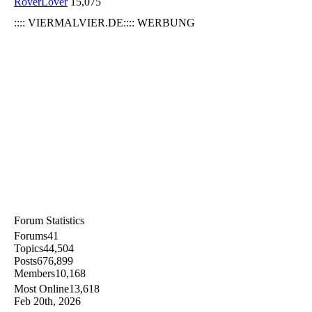
RoverLover
15,075
:::: VIERMALVIER.DE:::: WERBUNG
Forum Statistics
Forums
41
Topics
44,504
Posts
676,899
Members
10,168
Most Online
13,618
Feb 20th, 2026