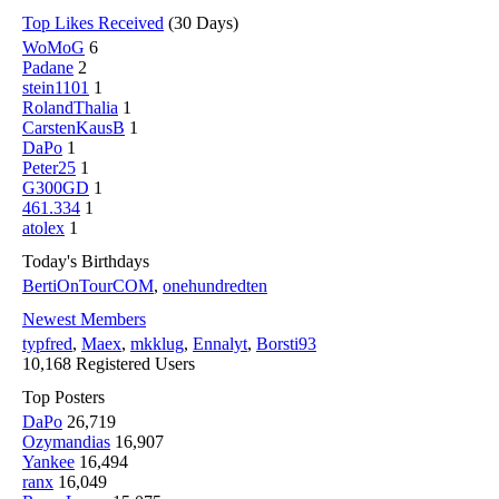
Top Likes Received
(30 Days)
WoMoG
6
Padane
2
stein1101
1
RolandThalia
1
CarstenKausB
1
DaPo
1
Peter25
1
G300GD
1
461.334
1
atolex
1
Today's Birthdays
BertiOnTourCOM
,
onehundredten
Newest Members
typfred
,
Maex
,
mkklug
,
Ennalyt
,
Borsti93
10,168 Registered Users
Top Posters
DaPo
26,719
Ozymandias
16,907
Yankee
16,494
ranx
16,049