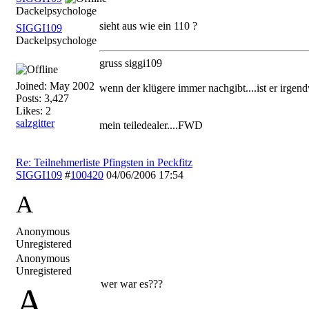
Dackelpsychologe
sieht aus wie ein 110 ?
SIGGI109
Dackelpsychologe
gruss siggi109
Joined:
May 2002
wenn der klügere immer nachgibt....ist er irg
Posts: 3,427
Likes: 2
salzgitter
mein teiledealer....FWD
Re: Teilnehmerliste Pfingsten in Peckfitz
SIGGI109
#
100420
04/06/2006
17:54
A
Anonymous
Unregistered
Anonymous
Unregistered
wer war es???
A