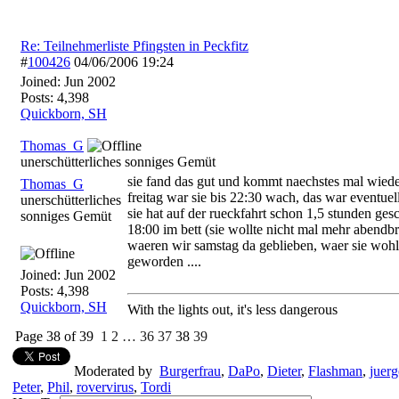
Re: Teilnehmerliste Pfingsten in Peckfitz
#
100426
04/06/2006
19:24
Joined:
Jun 2002
Posts: 4,398
Quickborn, SH
Thomas_G
unerschütterliches sonniges Gemüt
sie fand das gut und kommt naechstes mal wiede
Thomas_G
freitag war sie bis 22:30 wach, das war eventuell
unerschütterliches
sie hat auf der rueckfahrt schon 1,5 stunden ge
sonniges Gemüt
18:00 im bett (sie wollte nicht mal mehr abendbro
waeren wir samstag da geblieben, waer sie wohl
geworden ....
Joined:
Jun 2002
Posts: 4,398
Quickborn, SH
With the lights out, it's less dangerous
Page 38 of 39
1
2
…
36
37
38
39
Moderated by
Burgerfrau
,
DaPo
,
Dieter
,
Flashman
,
juerg
Peter
,
Phil
,
rovervirus
,
Tordi