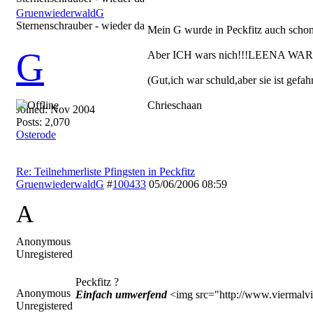
GruenwiederwaldG
Sternenschrauber - wieder da
Mein G wurde in Peckfitz auch schon 
G
Aber ICH wars nich!!!LEENA WARS!!!
(Gut,ich war schuld,aber sie ist gef
Chrieschaan
Joined:
Nov 2004
Posts: 2,070
Osterode
Re: Teilnehmerliste Pfingsten in Peckfitz
GruenwiederwaldG
#
100433
05/06/2006
08:59
A
Anonymous
Unregistered
Peckfitz ?
Anonymous
Einfach umwerfend
<img src="http://www.viermalvie
Unregistered