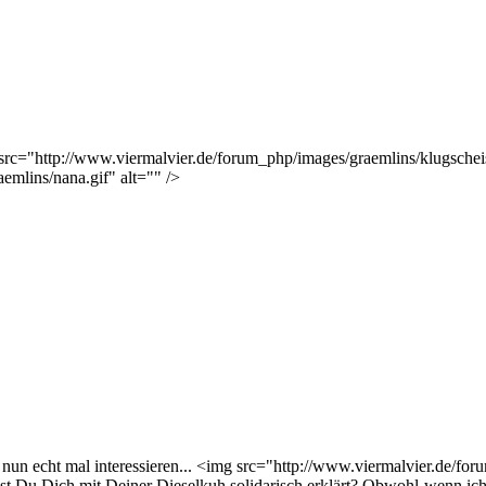
 src="http://www.viermalvier.de/forum_php/images/graemlins/klugscheis
emlins/nana.gif" alt="" />
n echt mal interessieren... <img src="http://www.viermalvier.de/foru
st Du Dich mit Deiner Dieselkuh solidarisch erklärt? Obwohl-wenn ic