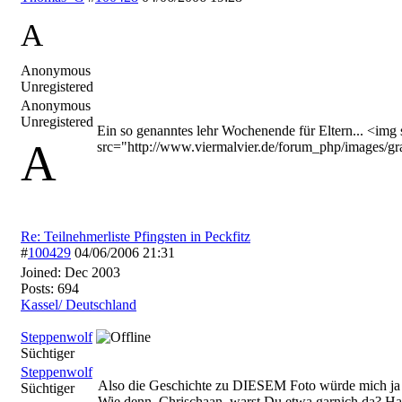
A
Anonymous
Unregistered
Anonymous
Unregistered
Ein so genanntes lehr Wochenende für Eltern... <img
A
src="http://www.viermalvier.de/forum_php/images/gra
Re: Teilnehmerliste Pfingsten in Peckfitz
#
100429
04/06/2006
21:31
Joined:
Dec 2003
Posts: 694
Kassel/ Deutschland
Steppenwolf
Süchtiger
Steppenwolf
Also die Geschichte zu DIESEM Foto würde mich ja nu
Süchtiger
Wie denn, Chrischaan, warst Du etwa garnich da? Ha