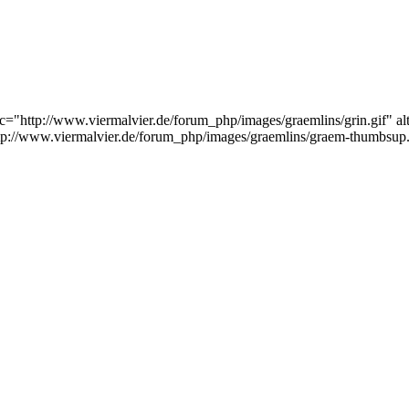
rc="http://www.viermalvier.de/forum_php/images/graemlins/grin.gif" al
ttp://www.viermalvier.de/forum_php/images/graemlins/graem-thumbsup.g