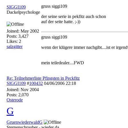
gruss siggi109
SIGGI109
Dackelpsychologe
der seine serie in pekfitz auch schon
auf der seite hatte. ;-))
Joined:
May 2002
Posts: 3,427
gruss siggi109
Likes: 2
salzgitter
wenn der klügere immer nachgibt....ist er irg
mein teiledealer....FWD
Re: Teilnehmerliste Pfingsten in Peckfitz
SIGGI109
#
100432
04/06/2006
22:18
Joined:
Nov 2004
Posts: 2,070
Osterode
G
GruenwiederwaldG
Sternenschrauber - wieder da