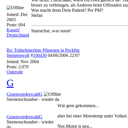
besser zu verbringen, als Anderen beim Offroaden zu
Was macht denn Dein Patient? Per PM?
Joined:
Dec
Stefan
2003
Posts: 694
Kassel/
Starrachse, was sonst!
Deutschland
Re: Teilnehmerliste Pfingsten in Peckfitz
Steppenwolf
#
100430
04/06/2006
22:07
Joined:
Nov 2004
Posts: 2,070
Osterode
G
GruenwiederwaldG
Sternenschrauber - wieder da
Wär gern gekommen...
aber bei einer Motortemp unter Vollast
GruenwiederwaldG
Sternenschrauber - wieder
Nee,Motor is neu...
da