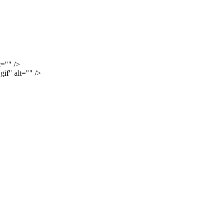
t="" />
if" alt="" />