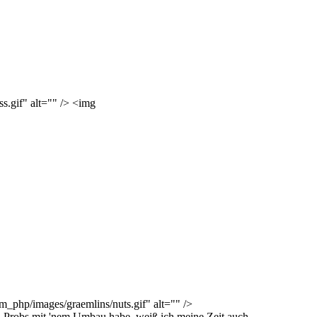
s.gif" alt="" /> <img
m_php/images/graemlins/nuts.gif" alt="" />
h Probs mit 'nem Umbau habe, weiß ich meine Zeit auch