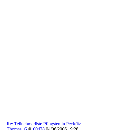
Re: Teilnehmerliste Pfingsten in Peckfitz
Thomas_G
#
100428
04/06/2006
19:28