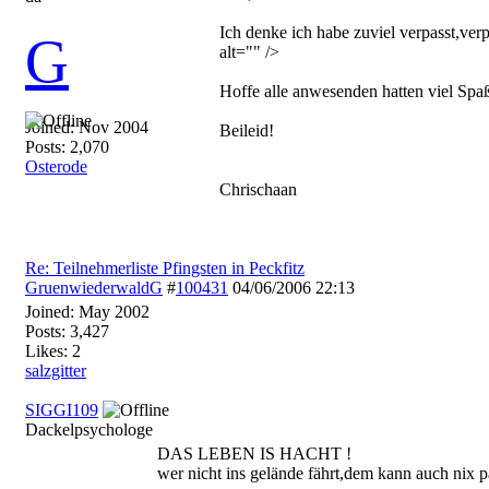
Ich denke ich habe zuviel verpasst,ver
G
alt="" />
Hoffe alle anwesenden hatten viel Spa
Joined:
Nov 2004
Beileid!
Posts: 2,070
Osterode
Chrischaan
Re: Teilnehmerliste Pfingsten in Peckfitz
GruenwiederwaldG
#
100431
04/06/2006
22:13
Joined:
May 2002
Posts: 3,427
Likes: 2
salzgitter
SIGGI109
Dackelpsychologe
DAS LEBEN IS HACHT !
wer nicht ins gelände fährt,dem kann auch nix p