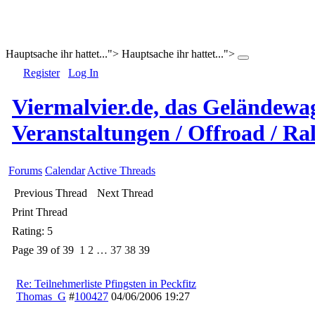
Hauptsache ihr hattet...">
Hauptsache ihr hattet...">
Register
Log In
Viermalvier.de, das Geländewa
Veranstaltungen / Offroad / Ral
Forums
Calendar
Active Threads
Previous Thread
Next Thread
Print Thread
Rating: 5
Page 39 of 39
1
2
…
37
38
39
Re: Teilnehmerliste Pfingsten in Peckfitz
Thomas_G
#
100427
04/06/2006
19:27