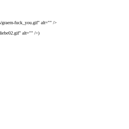
graem-fuck_you.gif" alt="" />
iebe02.gif" alt="" />)