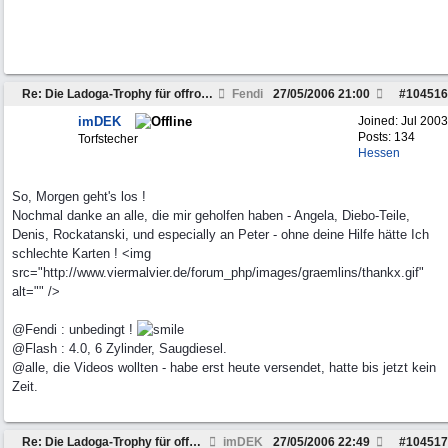
Re: Die Ladoga-Trophy für offroadferrückte??
Fendi
27/05/2006
21:00
#
104516
imDEK
Joined:
Jul 2003
Posts: 134
Torfstecher
Hessen
So, Morgen geht's los !
Nochmal danke an alle, die mir geholfen haben - Angela, Diebo-Teile,
Denis, Rockatanski, und especially an Peter - ohne deine Hilfe hätte Ich
schlechte Karten ! <img
src="http://www.viermalvier.de/forum_php/images/graemlins/thankx.gif"
alt="" />
@Fendi : unbedingt !
@Flash : 4.0, 6 Zylinder, Saugdiesel.
@alle, die Videos wollten - habe erst heute versendet, hatte bis jetzt kein
Zeit.
Re: Die Ladoga-Trophy für offroadferrückte??
imDEK
27/05/2006
22:49
#
104517