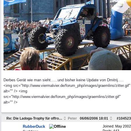
Derbes Gerät wie man sieht......und bisher keine Update von Dmitrij.....
<img src="http://www.viermalvier.de/forum_php/images/graemlins/zitter.gif"
alt="" /> <img
src="http://www.viermalvier.de/forum_php/images/graemlins/zitter.gif"
alt="" />
Re: Die Ladoga-Trophy für offroadferrückte??
Peter
06/06/2006
18:01
#
104523
RubberDuck
Joined:
May 2002