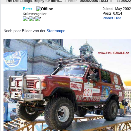
Re: Die Ladoga-Trophy für offroadferrückte??
Peter
06/06/2006
16:33
#
104522
Peter
Joined:
May 2002
Posts: 6,014
Krümmergriller
Planet Erde
Noch paar Bilder von der
Startrampe