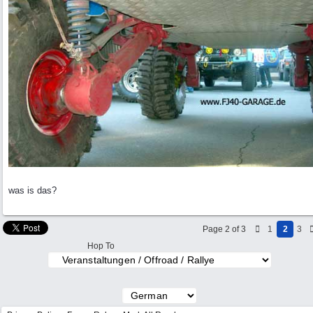
was is das?
Page 2 of 3
1
2
3
Hop To