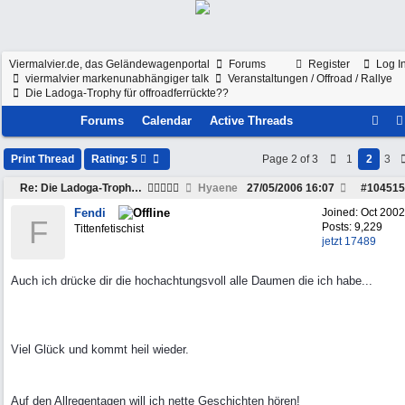
Viermalvier.de, das Geländewagenportal
Forums
Register
Log I
viermalvier markenunabhängiger talk
Veranstaltungen / Offroad / Rallye
Die Ladoga-Trophy für offroadferrückte??
Forums
Calendar
Active Threads
Print Thread
Rating: 5
Page 2 of 3
1
2
3
Re: Die Ladoga-Trophy für offroadferrückte??
Hyaene
27/05/2006
16:07
#
104515
Fendi
Joined:
Oct 2002
F
Posts: 9,229
Tittenfetischist
jetzt 17489
Auch ich drücke dir die hochachtungsvoll alle Daumen die ich habe...
Viel Glück und kommt heil wieder.
Auf den Allregentagen will ich nette Geschichten hören!