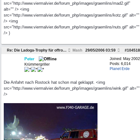
src="http://www.viermalvier.de/forum_php/images/graemlins/mad2.gif"
alt="" /> <img
src="http://www.viermalvier.de/forum_php/images/graemlins/kotz.gif" alt=""
/> <img
src="http://www.viermalvier.de/forum_php/images/graemlins/nuts.gif" alt=""
/> )
Re: Die Ladoga-Trophy für offroadferrückte??
Mash
29/05/2006
03:59
#
104518
Peter
Joined:
May 2002
Posts: 6,014
Krümmergriller
Planet Erde
Die Anfahrt nach Rostock hat schon mal geklappt. <img
src="http://www.viermalvier.de/forum_php/images/graemlins/wink.gif" alt=""
/>