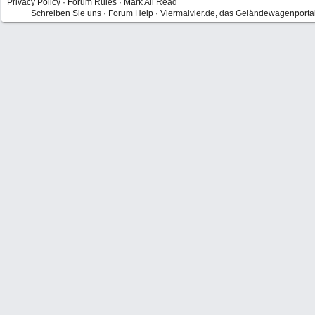
Privacy Policy
·
Forum Rules
·
Mark All Read
Schreiben Sie uns
·
Forum Help
·
Viermalvier.de, das Geländewagenporta