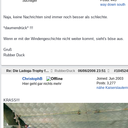
Posts: 443
Suchtiger
way down south
Naja, keine Nachrichten sind immer noch besser als schlechte.
*daumendrück* !!!
Wenn er mit der Windengeschichte nicht weiter kommt, sieht's böse aus.
Gruß
Rubber Duck
Re: Die Ladoga-Trophy für offroadferrückte??
RubberDuck
06/06/2006
23:51
#
104524
ChristophB
Joined:
Jun 2003
Posts: 3,277
Hier geht gar nichts mehr
nähe Kaiserslautern
KRASS!!!