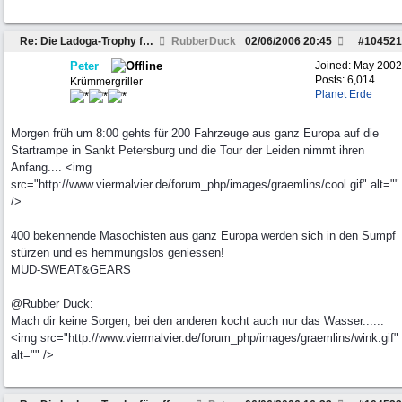
Re: Die Ladoga-Trophy für offroadferrückte??
RubberDuck
02/06/2006
20:45
#
104521
Peter
Joined:
May 2002
Posts: 6,014
Krümmergriller
Planet Erde
Morgen früh um 8:00 gehts für 200 Fahrzeuge aus ganz Europa auf die
Startrampe in Sankt Petersburg und die Tour der Leiden nimmt ihren
Anfang.... <img
src="http://www.viermalvier.de/forum_php/images/graemlins/cool.gif" alt=""
/>
400 bekennende Masochisten aus ganz Europa werden sich in den Sumpf
stürzen und es hemmungslos geniessen!
MUD-SWEAT&GEARS
@Rubber Duck:
Mach dir keine Sorgen, bei den anderen kocht auch nur das Wasser......
<img src="http://www.viermalvier.de/forum_php/images/graemlins/wink.gif"
alt="" />