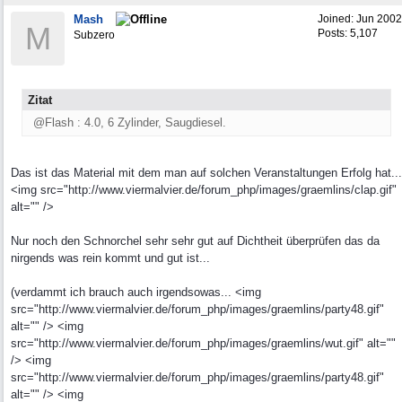
Mash
Joined:
Jun 2002
M
Posts: 5,107
Subzero
Zitat
@Flash : 4.0, 6 Zylinder, Saugdiesel.
Das ist das Material mit dem man auf solchen Veranstaltungen Erfolg hat...
<img src="http://www.viermalvier.de/forum_php/images/graemlins/clap.gif"
alt="" />
Nur noch den Schnorchel sehr sehr gut auf Dichtheit überprüfen das da
nirgends was rein kommt und gut ist...
(verdammt ich brauch auch irgendsowas... <img
src="http://www.viermalvier.de/forum_php/images/graemlins/party48.gif"
alt="" /> <img
src="http://www.viermalvier.de/forum_php/images/graemlins/wut.gif" alt=""
/> <img
src="http://www.viermalvier.de/forum_php/images/graemlins/party48.gif"
alt="" /> <img