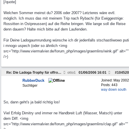
[/quote]
Welchen Sommer meinst du? 2006 oder 2007? Letzteres wäre evtl.
möglich. Ich muss das mit meinem Trip nach Rybachi (für Ewiggestrige:
Rossitten in Ostpreussen) auf die Reihe bringen. Wie lange soll die Reise
denn dauern? Halte mich bitte auf dem Laufenden.
Für Deine Ladogaumrundung wünsche ich dir jedenfalls stschastliwowo puti
i mnogo uspech (oder so ähnlich <img
src="http://www.viermalvier.de/forum_php/images/graemlins/wink.gif" alt=""
/>)
Re: Die Ladoga-Trophy für offroadferrückte??
otto1
01/06/2006
16:01
#
104520
RubberDuck
Joined:
May 2002
Posts: 443
Suchtiger
way down south
So, dann geht's ja bald richtig los!
Viel Erfolg Dimitry und immer ne Handbreit Luft (Wasser, Matsch) unter
dem Diff. <img
src="http://www.viermalvier.de/forum_php/images/graemlins/clap.gif" alt=""