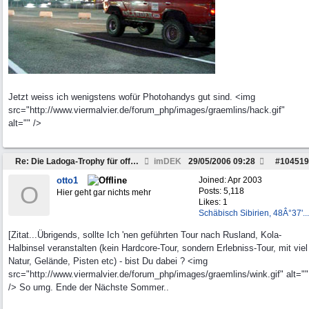
Jetzt weiss ich wenigstens wofür Photohandys gut sind. <img
src="http://www.viermalvier.de/forum_php/images/graemlins/hack.gif"
alt="" />
Re: Die Ladoga-Trophy für offroadferrückte??
imDEK
29/05/2006
09:28
#
104519
otto1
Joined:
Apr 2003
O
Posts: 5,118
Hier geht gar nichts mehr
Likes: 1
Schäbisch Sibirien, 48Â°37'...
[Zitat...Übrigends, sollte Ich 'nen geführten Tour nach Rusland, Kola-
Halbinsel veranstalten (kein Hardcore-Tour, sondern Erlebniss-Tour, mit viel
Natur, Gelände, Pisten etc) - bist Du dabei ? <img
src="http://www.viermalvier.de/forum_php/images/graemlins/wink.gif" alt=""
/> So umg. Ende der Nächste Sommer..