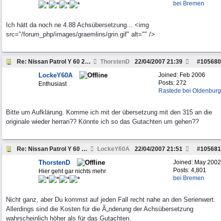
bei Bremen
Ich hätt da noch ne 4.88 Achsübersetzung... <img
src="/forum_php/images/graemlins/grin.gif" alt="" />
Re: Nissan Patrol Y 60 2,8 TD ESP Optimierung auf
ThorstenD
22/04/2007
21:39
#
105680
LockeY60A
Joined:
Feb 2006
Posts: 272
Enthusiast
Rastede bei Oldenburg
Bitte um Aufklärung. Komme ich mit der übersetzung mit den 315 an die
originale wieder herran?? Könnte ich so das Gutachten um gehen??
Re: Nissan Patrol Y 60 2,8 TD ESP Optimierung auf
LockeY60A
22/04/2007
21:51
#
105681
ThorstenD
Joined:
May 2002
Posts: 4,801
Hier geht gar nichts mehr
bei Bremen
Nicht ganz, aber Du kommst auf jeden Fall recht nahe an den Serienwert.
Allerdings sind die Kosten für die Ã„nderung der Achsübersetzung
wahrscheinlich höher als für das Gutachten.