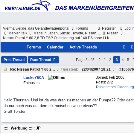
Viermalvier.de, das Geländewagenportal
Forums
Register
Log I
Marken talk
Made in Japan, Suzuki, Toyota, Nissan, ...
Nissan
Nissan Patrol Y 60 2,8 TD ESP Optimierung auf 140 PS ohne LLK
Forums
Calendar
Active Threads
Print Thread
Rate Thread
Page 3 of 5
1
2
3
4
5
Re: Nissan Patrol Y 60 2,8 TD ESP Optimierung auf
ThorstenD
22/04/2007
18:21
#
105676
LockeY60A
Joined:
Feb 2006
Posts: 272
Enthusiast
Rastede bei Oldenburg
Hallo Thorsten. Und ist da was dran zu machen an der Pumpe?? Oder geht
da nur noch was auf dem elktronischen wege etwas??
Gruß Torsten
::::: Werbung ::::: JP