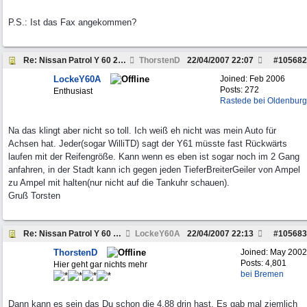
P.S.: Ist das Fax angekommen?
Re: Nissan Patrol Y 60 2,8 TD ESP Optimierung auf
ThorstenD
22/04/2007
22:07
#
105682
LockeY60A
Joined:
Feb 2006
Posts: 272
Enthusiast
Rastede bei Oldenburg
Na das klingt aber nicht so toll. Ich weiß eh nicht was mein Auto für
Achsen hat. Jeder(sogar WilliTD) sagt der Y61 müsste fast Rückwärts
laufen mit der Reifengröße. Kann wenn es eben ist sogar noch im 2 Gang
anfahren, in der Stadt kann ich gegen jeden TieferBreiterGeiler von Ampel
zu Ampel mit halten(nur nicht auf die Tankuhr schauen).
Gruß Torsten
Re: Nissan Patrol Y 60 2,8 TD ESP Optimierung auf
LockeY60A
22/04/2007
22:13
#
105683
ThorstenD
Joined:
May 2002
Posts: 4,801
Hier geht gar nichts mehr
bei Bremen
Dann kann es sein das Du schon die 4,88 drin hast. Es gab mal ziemlich