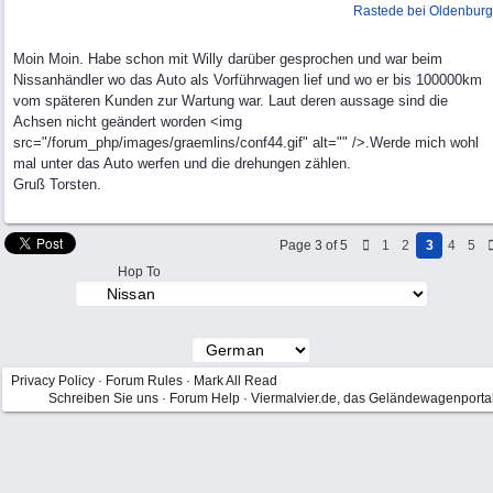
Rastede bei Oldenburg
Moin Moin. Habe schon mit Willy darüber gesprochen und war beim
Nissanhändler wo das Auto als Vorführwagen lief und wo er bis 100000km
vom späteren Kunden zur Wartung war. Laut deren aussage sind die
Achsen nicht geändert worden <img
src="/forum_php/images/graemlins/conf44.gif" alt="" />.Werde mich wohl
mal unter das Auto werfen und die drehungen zählen.
Gruß Torsten.
Page 3 of 5
1
2
3
4
5
Hop To
Privacy Policy
·
Forum Rules
·
Mark All Read
Schreiben Sie uns
·
Forum Help
·
Viermalvier.de, das Geländewagenporta