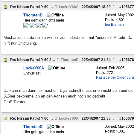
Re: Nissan Patrol Y 60 2,8 TD ESP Optimierung auf
LockeY60A
22/04/2007
18:39
#
105677
ThorstenD
Joined:
May 2002
Posts: 4,801
Hier geht gar nichts mehr
bei Bremen
Mechanisch is da nix zu wollen, zumindest nicht mit "unseren" Mitteln. Da
hilft nur Chiptuning.
Re: Nissan Patrol Y 60 2,8 TD ESP Optimierung auf
ThorstenD
22/04/2007
21:34
#
105678
LockeY60A
Joined:
Feb 2006
Posts: 272
Enthusiast
Rastede bei Oldenburg
Da kann man dann nix machen. Egal schnell muss er eh nicht sein und die
315ner bekomme ich an den Achsen auch noch so gedreht.
Gruß Torsten
Re: Nissan Patrol Y 60 2,8 TD ESP Optimierung auf
LockeY60A
22/04/2007
21:36
#
105679
ThorstenD
Joined:
May 2002
Posts: 4,801
Hier geht gar nichts mehr