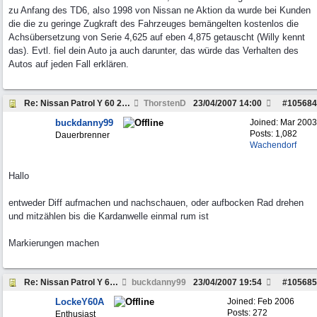
zu Anfang des TD6, also 1998 von Nissan ne Aktion da wurde bei Kunden
die die zu geringe Zugkraft des Fahrzeuges bemängelten kostenlos die
Achsübersetzung von Serie 4,625 auf eben 4,875 getauscht (Willy kennt
das). Evtl. fiel dein Auto ja auch darunter, das würde das Verhalten des
Autos auf jeden Fall erklären.
Re: Nissan Patrol Y 60 2,8 TD ESP Optimierung auf
ThorstenD
23/04/2007
14:00
#
105684
buckdanny99
Joined:
Mar 2003
Posts: 1,082
Dauerbrenner
Wachendorf
Hallo
entweder Diff aufmachen und nachschauen, oder aufbocken Rad drehen
und mitzählen bis die Kardanwelle einmal rum ist
Markierungen machen
Re: Nissan Patrol Y 60 2,8 TD ESP Optimierung auf
buckdanny99
23/04/2007
19:54
#
105685
LockeY60A
Joined:
Feb 2006
Posts: 272
Enthusiast