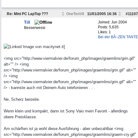
Re: Mini PC LapTop ???
OneTenV8
11/01/2005
16:36
#
11107
Till
Joined:
Jun 2004
Posts: 5,635
Besserwessi
Likes: 1
Bei der BÃ–ZEN TANTE
<img src="http://www.viermalvier.de/forum_php/images/graemlins/grin.gif"
alt="" /> <img
src="http://www.viermalvier.de/forum_php/images/graemlins/grin.gif" alt=""
/> <img
src="http://www.viermalvier.de/forum_php/images/graemlins/grin.gif" alt=""
/> - kannste auch mit Deinem Auto telefonieren . . .
Ne, Scherz beiseite.
Wenn klein und kompakt, dann ist Sony Vaio mein Favorit - allerdings
obere Preisklasse.
Am schärften ist ja wohl diese Ausführung - aber unbezahlbar <img
src="http://www.viermalvier.de/forum_php/images/graemlins/graem-cry.gif"