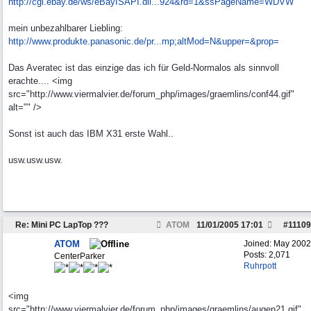
http://cgi.ebay.de/ws/eBayISAPI.dll...
924&rd=1&ssPageName=WDVW
mein unbezahlbarer Liebling:
http://www.produkte.panasonic.de/pr...
mp;altMod=N&upper=&prop=
Das Averatec ist das einzige das ich für Geld-Normalos als sinnvoll
erachte.... <img
src="http://www.viermalvier.de/forum_php/images/graemlins/conf44.gif"
alt="" />
Sonst ist auch das IBM X31 erste Wahl..
usw.usw.usw.
Re: Mini PC LapTop ???
ATOM
11/01/2005
17:01
#
11109
ATOM
Joined:
May 2002
Posts: 2,071
CenterParker
Ruhrpott
<img
src="http://www.viermalvier.de/forum_php/images/graemlins/augen21.gif"