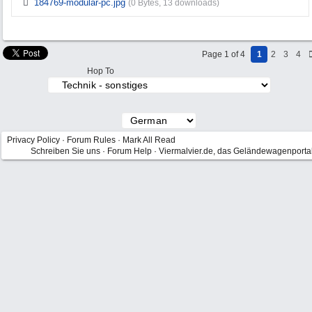
184769-modular-pc.jpg
(0 Bytes, 13 downloads)
Page 1 of 4
1
2
3
4
Hop To
Privacy Policy
·
Forum Rules
·
Mark All Read
Schreiben Sie uns
·
Forum Help
·
Viermalvier.de, das Geländewagenporta