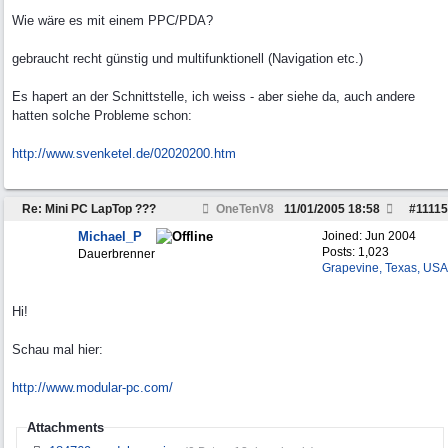
Wie wäre es mit einem PPC/PDA?
gebraucht recht günstig und multifunktionell (Navigation etc.)
Es hapert an der Schnittstelle, ich weiss - aber siehe da, auch andere
hatten solche Probleme schon:
http:/
/
www.svenketel.de/
02020200.htm
Re: Mini PC LapTop ???
OneTenV8
11/01/2005
18:58
#
11115
Michael_P
Joined:
Jun 2004
Posts: 1,023
Dauerbrenner
Grapevine, Texas, USA
Hi!
Schau mal hier:
http://www.modular-pc.com/
Attachments