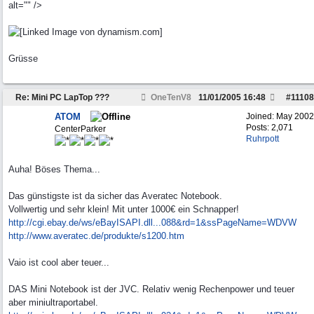
alt="" />
Grüsse
Re: Mini PC LapTop ???
OneTenV8
11/01/2005
16:48
#
11108
ATOM
Joined:
May 2002
Posts: 2,071
CenterParker
Ruhrpott
Auha! Böses Thema...
Das günstigste ist da sicher das Averatec Notebook.
Vollwertig und sehr klein! Mit unter 1000€ ein Schnapper!
http://cgi.ebay.de/ws/eBayISAPI.dll...
088&rd=1&ssPageName=WDVW
http:/
/
www.averatec.de/
produkte/
s1200.htm
Vaio ist cool aber teuer...
DAS Mini Notebook ist der JVC. Relativ wenig Rechenpower und teuer
aber miniultraportabel.