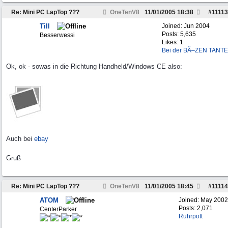
Re: Mini PC LapTop ???
OneTenV8
11/01/2005
18:38
#
11113
Till
Joined:
Jun 2004
Posts: 5,635
Besserwessi
Likes: 1
Bei der BÃ–ZEN TANTE
Ok, ok - sowas in die Richtung Handheld/Windows CE also:
Auch bei
ebay
Gruß
Re: Mini PC LapTop ???
OneTenV8
11/01/2005
18:45
#
11114
ATOM
Joined:
May 2002
Posts: 2,071
CenterParker
Ruhrpott