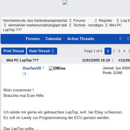
Viermalvier.de, das Geländewagenportal
Forums
Register
Log I
viermalvier markenunabhängiger talk
Technik - sonstiges
Mini PC
LapTop ???
Forums
Calendar
Active Threads
Print Thread
Rate Thread
Page 1 of 4
1
2
3
4
Mini PC LapTop ???
11/01/2005
16:18
#
11106
OneTenV8
Joined:
Jun 2004
Posts: 3,048
:-)
Moin zusammen !
Bräuchte mal Eure Hilfe.
Ich würde mir gerne ein gebrauchtes LapTop, evtl. bei Ebay schiessen.
Es soll im Landy zur Programmierung der ECU genutzt werden.
Das LapTop sollte....