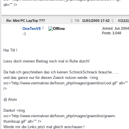
alt="" />
Re: Mini PC LapTop ???
Till
11/01/2005
17:42
#
11111
OneTenV8
Joined:
Jun 2004
Posts: 3,048
:-)
Hai Till !
Liess doch meinen Beitrag noch mal in Ruhe durch!
Da hab ich geschrieben das ich keinen SchnickSchnack brauche, ....
und das ganze nur für diesen Zweck nutzen werde. <img
src="http://www.viermalvier.de/forum_php/images/graemlins/cool.gif" alt=""
/>
@ Atom
Danke! <img
src="http://www.viermalvier.de/forum_php/images/graemlins/graem-
thumbsup.gif" alt="" />
Werde mir die Links jetzt mal gleich anschauen !