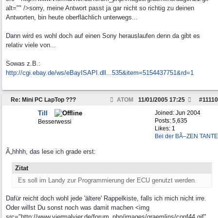
alt="" />sorry, meine Antwort passt ja gar nicht so richtig zu deinen
Antworten, bin heute oberflächlich unterwegs...
Dann wird es wohl doch auf einen Sony herauslaufen denn da gibt es
relativ viele von...
Sowas z.B.:
http://cgi.ebay.de/ws/eBayISAPI.dll...
535&item=5154437751&rd=1
Re: Mini PC LapTop ???
ATOM
11/01/2005
17:25
#
11110
Till
Joined:
Jun 2004
Posts: 5,635
Besserwessi
Likes: 1
Bei der BÃ–ZEN TANTE
Ã„hhhh, das lese ich grade erst:
Zitat
Es soll im Landy zur Programmierung der ECU genutzt werden.
Dafür reicht doch wohl jede 'ältere' Rappelkiste, falls ich mich nicht irre.
Oder willst Du sonst noch was damit machen <img
src="http://www.viermalvier.de/forum_php/images/graemlins/conf44.gif"