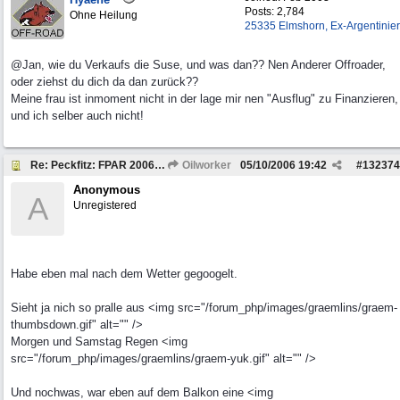
Posts: 2,784
Ohne Heilung
25335 Elmshorn, Ex-Argentinier
@Jan, wie du Verkaufs die Suse, und was dan?? Nen Anderer Offroader,
oder ziehst du dich da dan zurück??
Meine frau ist inmoment nicht in der lage mir nen "Ausflug" zu Finanzieren,
und ich selber auch nicht!
Re: Peckfitz: FPAR 2006 vom 06. bis 08.10.2006
Oilworker
05/10/2006
19:42
#
132374
Anonymous
A
Unregistered
Habe eben mal nach dem Wetter gegoogelt.
Sieht ja nich so pralle aus <img src="/forum_php/images/graemlins/graem-
thumbsdown.gif" alt="" />
Morgen und Samstag Regen <img
src="/forum_php/images/graemlins/graem-yuk.gif" alt="" />
Und nochwas, war eben auf dem Balkon eine <img