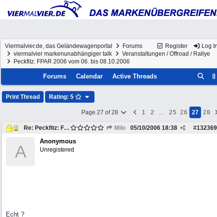
Viermalvier.de, das Geländewagenportal
Forums
Register
Log I
viermalvier markenunabhängiger talk
Veranstaltungen / Offroad / Rallye
Peckfitz: FPAR 2006 vom 06. bis 08.10.2006
Forums
Calendar
Active Threads
Print Thread
Rating: 5
Page 27 of 28
1
2
…
25
26
27
28
Re: Peckfitz: FPAR 2006 vom 06. bis 08.10.2006
Milo
05/10/2006
18:38
#
132369
Anonymous
A
Unregistered
Echt ?