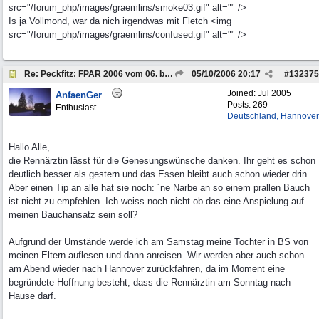
src="/forum_php/images/graemlins/smoke03.gif" alt="" />
Is ja Vollmond, war da nich irgendwas mit Fletch <img
src="/forum_php/images/graemlins/confused.gif" alt="" />
Re: Peckfitz: FPAR 2006 vom 06. bis 08.10.2006
05/10/2006
20:17
#
132375
Joined:
Jul 2005
AnfaenGer
Posts: 269
Enthusiast
Deutschland, Hannover
Hallo Alle,
die Rennärztin lässt für die Genesungswünsche danken. Ihr geht es schon
deutlich besser als gestern und das Essen bleibt auch schon wieder drin.
Aber einen Tip an alle hat sie noch: ´ne Narbe an so einem prallen Bauch
ist nicht zu empfehlen. Ich weiss noch nicht ob das eine Anspielung auf
meinen Bauchansatz sein soll?
Aufgrund der Umstände werde ich am Samstag meine Tochter in BS von
meinen Eltern auflesen und dann anreisen. Wir werden aber auch schon
am Abend wieder nach Hannover zurückfahren, da im Moment eine
begründete Hoffnung besteht, dass die Rennärztin am Sonntag nach
Hause darf.