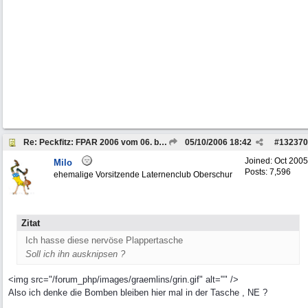
Re: Peckfitz: FPAR 2006 vom 06. bis 08.10.2006
05/10/2006
18:42
#
132370
Joined:
Oct 2005
Milo
Posts: 7,596
ehemalige Vorsitzende Laternenclub Oberschur
Zitat
Ich hasse diese nervöse Plappertasche
Soll ich ihn ausknipsen ?
<img src="/forum_php/images/graemlins/grin.gif" alt="" />
Also ich denke die Bomben bleiben hier mal in der Tasche , NE ?