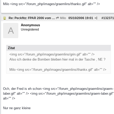
Milo <img src="/forum_php/images/graemlins/thankx.gif" alt="" />
Re: Peckfitz: FPAR 2006 vom 06. bis 08.10.2006
Milo
05/10/2006
19:01
#
132371
Anonymous
A
Unregistered
Zitat
<img src="/forum_php/images/graemlins/grin.gif" alt="" />
Also ich denke die Bomben bleiben hier mal in der Tasche , NE ?
Milo <img src="/forum_php/images/graemlins/thankx.gif" alt="" />
Och, der Fred is eh schon <img src="/forum_php/images/graemlins/graem-
laber.gif" alt="" /> <img src="/forum_php/images/graemlins/graem-laber.gif"
alt="" />
Nur ne ganz kleine