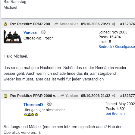
Bis Samstag
Michael
Re: Peckfitz: FPAR 2006 vom 06. bis 08.10.2006
AnfaenGer
05/10/2006
20:21
#
132376
Joined:
Nov 2003
Yankee
Posts: 16,494
Offroad-Mc Frosch
Likes: 5
Bedrock / Kieselgasse
Hallo Michael,
das sind ja mal gute Nachrichten. Schön das es der Rennärztin wieder
besser geht. Auch wenn ich schade finde das ihr Samstagabend
wieder los müsst, aber das ist wohl für jeden verständlich
Re: Peckfitz: FPAR 2006 vom 06. bis 08.10.2006
Yankee
05/10/2006
21:32
#
132377
Joined:
May 2002
ThorstenD
Posts: 4,801
Hier geht gar nichts mehr
bei Bremen
So Jungs und Mädelz (erscheinen letztere eigentlich auch? Hab den
Überblick verloren...).