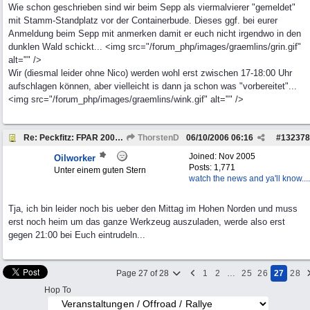
Wie schon geschrieben sind wir beim Sepp als viermalvierer "gemeldet"
mit Stamm-Standplatz vor der Containerbude. Dieses ggf. bei eurer
Anmeldung beim Sepp mit anmerken damit er euch nicht irgendwo in den
dunklen Wald schickt... <img src="/forum_php/images/graemlins/grin.gif"
alt="" />
Wir (diesmal leider ohne Nico) werden wohl erst zwischen 17-18:00 Uhr
aufschlagen können, aber vielleicht is dann ja schon was "vorbereitet"...
<img src="/forum_php/images/graemlins/wink.gif" alt="" />
Re: Peckfitz: FPAR 2006 vom 06. bis 08.10.2006
ThorstenD
06/10/2006
06:16
#
132378
Joined:
Nov 2005
Oilworker
Posts: 1,771
Unter einem guten Stern
watch the news and ya'll know....
Tja, ich bin leider noch bis ueber den Mittag im Hohen Norden und muss
erst noch heim um das ganze Werkzeug auszuladen, werde also erst
gegen 21:00 bei Euch eintrudeln...
Page 27 of 28
1
2
…
25
26
27
28
Hop To