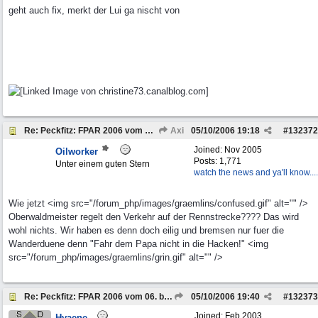
geht auch fix, merkt der Lui ga nischt von
Re: Peckfitz: FPAR 2006 vom 06. bis 08.10.2006
Axi
05/10/2006
19:18
#
132372
Joined:
Nov 2005
Oilworker
Posts: 1,771
Unter einem guten Stern
watch the news and ya'll know....
Wie jetzt <img src="/forum_php/images/graemlins/confused.gif" alt="" />
Oberwaldmeister regelt den Verkehr auf der Rennstrecke???? Das wird
wohl nichts. Wir haben es denn doch eilig und bremsen nur fuer die
Wanderduene denn "Fahr dem Papa nicht in die Hacken!" <img
src="/forum_php/images/graemlins/grin.gif" alt="" />
Re: Peckfitz: FPAR 2006 vom 06. bis 08.10.2006
05/10/2006
19:40
#
132373
Joined:
Feb 2003
Hyaene