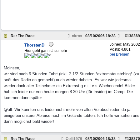
Re: The Race
nitrox
08/10/2006
18:28
#
138369
Joined:
May 2002
ThorstenD
Posts: 4,801
Hier geht gar nichts mehr
bei Bremen
Moinsen,
wir sind nach 6 Stunden Fahrt (inkl. 2 1/2 Stunden *extremstaustehing* (zu
soät das Radio an gemacht) auch wieder daheim. Es war wie jedesmal
wieder dank aller Teilnehmer ein Extremst g e i l e s Wochenende! Bilder
hab ich leider nur von heute morgen 8:30 Uhr (für Insider) im Camp! Die
kommen dann später.
@all: Wir konnten uns leider nicht mehr von allen Verabschieden da ja
einige bei unserer Abreise noch im Gelände tobten. Ich hoffe wir sehen uns
dann möglichst bald wieder!
Re: The Race
Colli1979
08/10/2006
18:38
#
138370