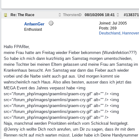
Re: The Race
ThorstenD
08/10/2006
18:41
#
138371
Joined:
Jul 2005
AnfaenGer
Posts: 269
Enthusiast
Deutschland, Hannover
Hallo FPARler,
meine Frau hatte am Freitag wieder Fieber bekommen (Wundinfektion???)
So habe ich mich dann kurzfristig am Samstag morgen umentschieden,
meine Tochter bei meinen Eltern gelassen und meine Frau am Samstag im
Krankenhaus besucht. Am Samstag war dann das Fieber auch wieder
vorbei und die Narbe sieht auch gut aus. Und morgen kommt sie
wahrscheinlich nach Haus. Also alles besten, ausser dass ich jetzt das
MEGA Event des Jahres verpasst habe <img
src="/forum_php/images/graemlins/graem-cry.gif" alt="" /> <img
src="/forum_php/images/graemlins/graem-cry.gif" alt="" /> <img
src="/forum_php/images/graemlins/graem-cry.gif" alt="" /> <img
src="/forum_php/images/graemlins/graem-cry.gif" alt="" /> <img
src="/forum_php/images/graemlins/graem-cry.gif" alt="" />
Naja, manchmal werden Prioritäten einfach vom Schicksal festgelegt.
@Jenny ich wollte Dich noch anrufen, um Dir zu sagen, dass ihr mit dem
Rennen nicht auf mich warten müsst. Leider habe ich Deine Handynummer