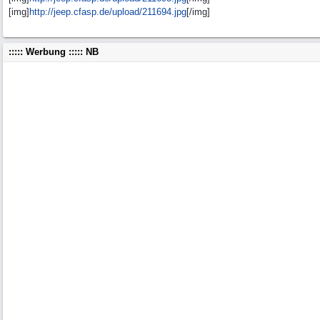
[img]
http:/
/
jeep.cfasp.de/
upload/
211694.jpg
[/img]
::::: Werbung ::::: NB