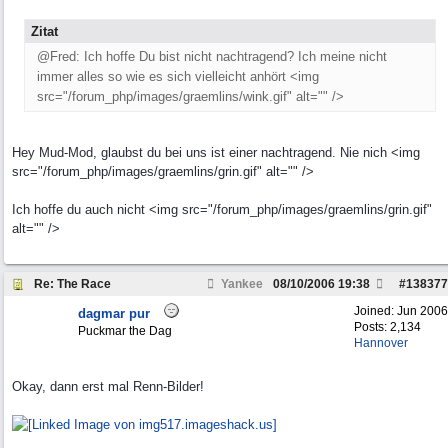
Zitat
@Fred: Ich hoffe Du bist nicht nachtragend? Ich meine nicht
immer alles so wie es sich vielleicht anhört <img
src="/forum_php/images/graemlins/wink.gif" alt="" />
Hey Mud-Mod, glaubst du bei uns ist einer nachtragend. Nie nich <img
src="/forum_php/images/graemlins/grin.gif" alt="" />
Ich hoffe du auch nicht <img src="/forum_php/images/graemlins/grin.gif"
alt="" />
Re: The Race
Yankee
08/10/2006
19:38
#
138377
Joined:
Jun 2006
dagmar pur
Posts: 2,134
Puckmar the Dag
Hannover
Okay, dann erst mal Renn-Bilder!