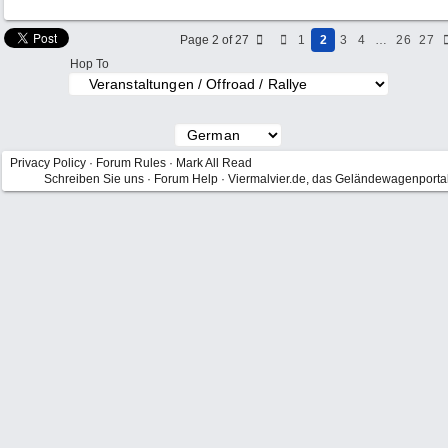
Page 2 of 27
1
2
3
4
…
26
27
Hop To
Privacy Policy
·
Forum Rules
·
Mark All Read
Schreiben Sie uns
·
Forum Help
·
Viermalvier.de, das Geländewagenporta