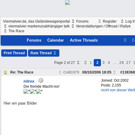
Viermalvier.de, das Geländewagenportal
Forums
Register
Log I
viermalvier markenunabhängiger talk
Veranstaltungen / Offroad / Rallye
The Race
Forums
Calendar
Active Threads
Print Thread
Rate Thread
Page 2 of 27
1
2
3
4
…
26
27
Re: The Race
Colli1979
08/10/2006
18:05
#
138368
Joined:
Oct 2002
nitrox
Posts: 2,105
Die fremde Macht-nix!
nicht von dieser Welt
Hier ein paar Bilder