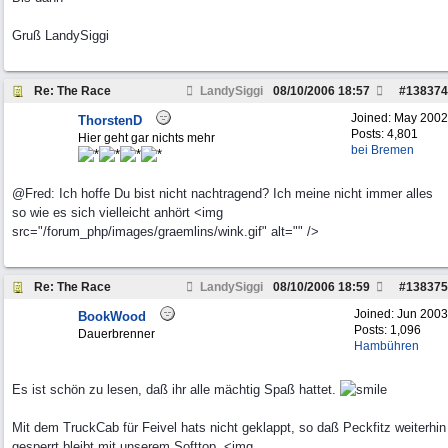
Gruß LandySiggi
Re: The Race
LandySiggi
08/10/2006
18:57
#
138374
Joined:
May 2002
ThorstenD
Posts: 4,801
Hier geht gar nichts mehr
bei Bremen
@Fred: Ich hoffe Du bist nicht nachtragend? Ich meine nicht immer alles
so wie es sich vielleicht anhört <img
src="/forum_php/images/graemlins/wink.gif" alt="" />
Re: The Race
LandySiggi
08/10/2006
18:59
#
138375
Joined:
Jun 2003
BookWood
Posts: 1,096
Dauerbrenner
Hambühren
Es ist schön zu lesen, daß ihr alle mächtig Spaß hattet.
Mit dem TruckCab für Feivel hats nicht geklappt, so daß Peckfitz weiterhin
gesperrt bleibt mit unserem Softtop. <img