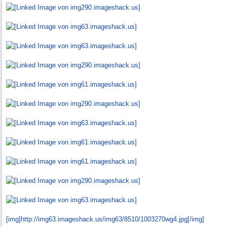
[img]http:/
/
img63.imageshack.us/
img63/
8510/
1003270wg4.jpg[/
img]