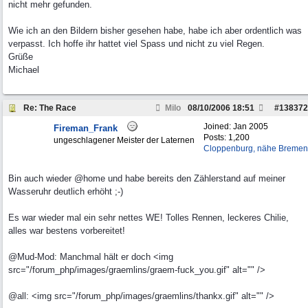
nicht mehr gefunden.
Wie ich an den Bildern bisher gesehen habe, habe ich aber ordentlich was
verpasst. Ich hoffe ihr hattet viel Spass und nicht zu viel Regen.
Grüße
Michael
Re: The Race
Milo
08/10/2006
18:51
#
138372
Joined:
Jan 2005
Fireman_Frank
Posts: 1,200
ungeschlagener Meister der Laternen
Cloppenburg, nähe Bremen
Bin auch wieder @home und habe bereits den Zählerstand auf meiner
Wasseruhr deutlich erhöht ;-)
Es war wieder mal ein sehr nettes WE! Tolles Rennen, leckeres Chilie,
alles war bestens vorbereitet!
@Mud-Mod: Manchmal hält er doch <img
src="/forum_php/images/graemlins/graem-fuck_you.gif" alt="" />
@all: <img src="/forum_php/images/graemlins/thankx.gif" alt="" />