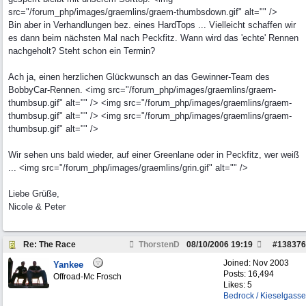
src="/forum_php/images/graemlins/graem-thumbsdown.gif" alt="" />
Bin aber in Verhandlungen bez. eines HardTops ... Vielleicht schaffen wir
es dann beim nächsten Mal nach Peckfitz. Wann wird das 'echte' Rennen
nachgeholt? Steht schon ein Termin?
Ach ja, einen herzlichen Glückwunsch an das Gewinner-Team des
BobbyCar-Rennen. <img src="/forum_php/images/graemlins/graem-
thumbsup.gif" alt="" /> <img src="/forum_php/images/graemlins/graem-
thumbsup.gif" alt="" /> <img src="/forum_php/images/graemlins/graem-
thumbsup.gif" alt="" />
Wir sehen uns bald wieder, auf einer Greenlane oder in Peckfitz, wer weiß
... <img src="/forum_php/images/graemlins/grin.gif" alt="" />
Liebe Grüße,
Nicole & Peter
Re: The Race
ThorstenD
08/10/2006
19:19
#
138376
Joined:
Nov 2003
Yankee
Posts: 16,494
Offroad-Mc Frosch
Likes: 5
Bedrock / Kieselgasse