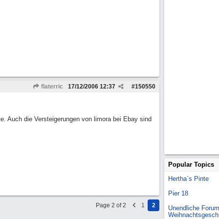
flaterric
17/12/2006
12:37
#
150550
e. Auch die Versteigerungen von limora bei Ebay sind
Popular Topics
Hertha`s Pinte
Pier 18
Page 2 of 2
1
2
Unendliche Forum
Weihnachtsgesch