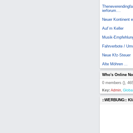
Theneverendingfai
ierforum....
Neuer Kontinent 
Auf`m Keller
Musik-Empfehlun
Fahrverbote / Um
Neue Kfz-Steuer
Alte Möhren ...
Who's Online N
0 members (), 465
Key:
Admin
,
Globa
::WERBUNG:: Kl