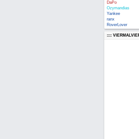
DaPo
Ozymandias
Yankee
ranx
RoverLover
:::: VIERMALVI