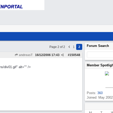
Forum Search
Page 2 of 2
1
2
andreasT
16/12/2006
17:43
#
150548
Member Spotlig
/div01.gif" alt="" />
Posts:
360
Joined: May 2002
M
T