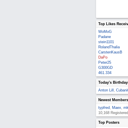
Top Likes Recei
WoMoG
Padane
stein1101
RolandThalia
CarstenKausB
DaPo
Peter25
G300GD
461.334
Today's Birthday
Anton Lill
,
Cubanit
Newest Member
typfred
,
Maex
,
mk
10,168 Registere
Top Posters