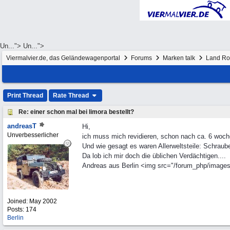
Un...">
Un...">
Viermalvier.de, das Geländewagenportal
Forums
Marken talk
Land Ro
Print Thread
Rate Thread
Re: einer schon mal bei limora bestellt?
andreasT
Hi,
Unverbesserlicher
ich muss mich revidieren, schon nach ca. 6 woche
Und wie gesagt es waren Allerweltsteile: Schraub
Da lob ich mir doch die üblichen Verdächtigen....
Andreas aus Berlin <img src="/forum_php/images/g
Joined:
May 2002
Posts: 174
Berlin