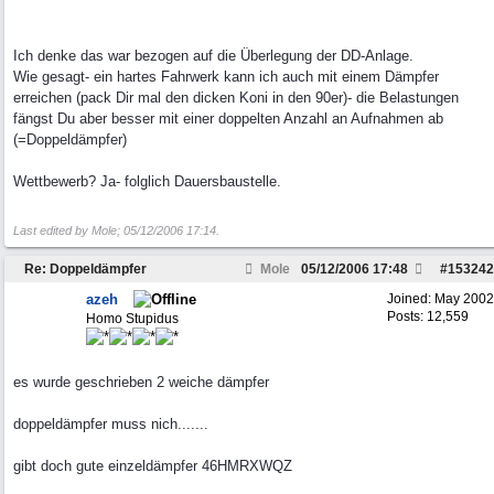
Ich denke das war bezogen auf die Überlegung der DD-Anlage.
Wie gesagt- ein hartes Fahrwerk kann ich auch mit einem Dämpfer
erreichen (pack Dir mal den dicken Koni in den 90er)- die Belastungen
fängst Du aber besser mit einer doppelten Anzahl an Aufnahmen ab
(=Doppeldämpfer)
Wettbewerb? Ja- folglich Dauersbaustelle.
Last edited by Mole;
05/12/2006
17:14
.
Re: Doppeldämpfer
Mole
05/12/2006
17:48
#
153242
azeh
Joined:
May 2002
Posts: 12,559
Homo Stupidus
es wurde geschrieben 2 weiche dämpfer
doppeldämpfer muss nich.......
gibt doch gute einzeldämpfer 46HMRXWQZ