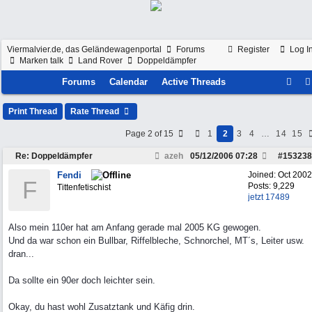
Viermalvier.de, das Geländewagenportal
Forums
Register
Log I
Marken talk
Land Rover
Doppeldämpfer
Forums
Calendar
Active Threads
Print Thread
Rate Thread
Page 2 of 15
1
2
3
4
…
14
15
Re: Doppeldämpfer
azeh
05/12/2006
07:28
#
153238
Fendi
Joined:
Oct 2002
F
Posts: 9,229
Tittenfetischist
jetzt 17489
Also mein 110er hat am Anfang gerade mal 2005 KG gewogen.
Und da war schon ein Bullbar, Riffelbleche, Schnorchel, MT´s, Leiter usw.
dran...
Da sollte ein 90er doch leichter sein.
Okay, du hast wohl Zusatztank und Käfig drin.