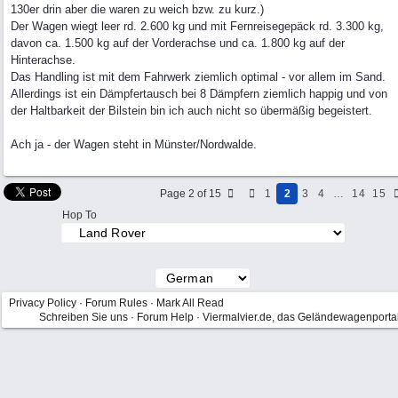
130er drin aber die waren zu weich bzw. zu kurz.)
Der Wagen wiegt leer rd. 2.600 kg und mit Fernreisegepäck rd. 3.300 kg,
davon ca. 1.500 kg auf der Vorderachse und ca. 1.800 kg auf der
Hinterachse.
Das Handling ist mit dem Fahrwerk ziemlich optimal - vor allem im Sand.
Allerdings ist ein Dämpfertausch bei 8 Dämpfern ziemlich happig und von
der Haltbarkeit der Bilstein bin ich auch nicht so übermäßig begeistert.
Ach ja - der Wagen steht in Münster/Nordwalde.
Page 2 of 15
1
2
3
4
…
14
15
Hop To
Privacy Policy
·
Forum Rules
·
Mark All Read
Schreiben Sie uns
·
Forum Help
·
Viermalvier.de, das Geländewagenporta