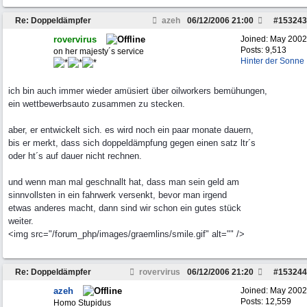
Re: Doppeldämpfer
azeh
06/12/2006
21:00
#
153243
rovervirus
Joined:
May 2002
Posts: 9,513
on her majesty´s service
Hinter der Sonne
ich bin auch immer wieder amüsiert über oilworkers bemühungen,
ein wettbewerbsauto zusammen zu stecken.
aber, er entwickelt sich. es wird noch ein paar monate dauern,
bis er merkt, dass sich doppeldämpfung gegen einen satz ltr´s
oder ht´s auf dauer nicht rechnen.
und wenn man mal geschnallt hat, dass man sein geld am
sinnvollsten in ein fahrwerk versenkt, bevor man irgend
etwas anderes macht, dann sind wir schon ein gutes stück
weiter.
<img src="/forum_php/images/graemlins/smile.gif" alt="" />
Re: Doppeldämpfer
rovervirus
06/12/2006
21:20
#
153244
azeh
Joined:
May 2002
Posts: 12,559
Homo Stupidus