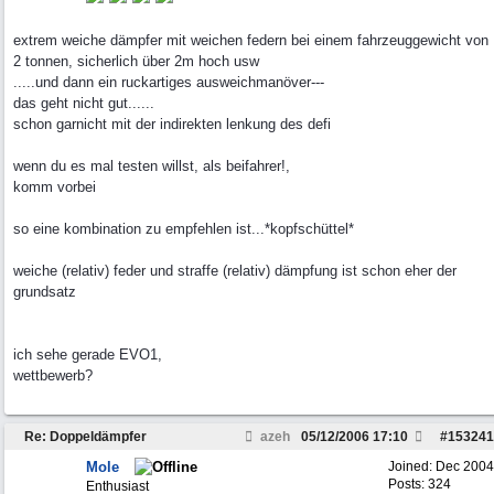
extrem weiche dämpfer mit weichen federn bei einem fahrzeuggewicht von
2 tonnen, sicherlich über 2m hoch usw
.....und dann ein ruckartiges ausweichmanöver---
das geht nicht gut......
schon garnicht mit der indirekten lenkung des defi
wenn du es mal testen willst, als beifahrer!,
komm vorbei
so eine kombination zu empfehlen ist...*kopfschüttel*
weiche (relativ) feder und straffe (relativ) dämpfung ist schon eher der
grundsatz
ich sehe gerade EVO1,
wettbewerb?
Re: Doppeldämpfer
azeh
05/12/2006
17:10
#
153241
Mole
Joined:
Dec 2004
Posts: 324
Enthusiast