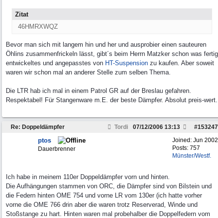
Zitat
46HMRXWQZ
Bevor man sich mit langem hin und her und ausprobier einen sauteuren
Öhlins zusammenfrickeln lässt, gibt´s beim Herrn Matzker schon was fertig
entwickeltes und angepasstes von
HT-Suspension
zu kaufen. Aber soweit
waren wir schon mal an anderer Stelle zum selben Thema.
Die LTR hab ich mal in einem Patrol GR auf der Breslau gefahren.
Respektabel! Für Stangenware m.E. der beste Dämpfer. Absolut preis-wert.
Re: Doppeldämpfer
Tordi
07/12/2006
13:13
#
153247
ptos
Joined:
Jun 2002
Posts: 757
Dauerbrenner
Münster/Westf.
Ich habe in meinem 110er Doppeldämpfer vorn und hinten.
Die Aufhängungen stammen von ORC, die Dämpfer sind von Bilstein und
die Federn hinten OME 754 und vorne LR vom 130er (ich hatte vorher
vorne die OME 766 drin aber die waren trotz Reserverad, Winde und
Stoßstange zu hart. Hinten waren mal probehalber die Doppelfedern vom