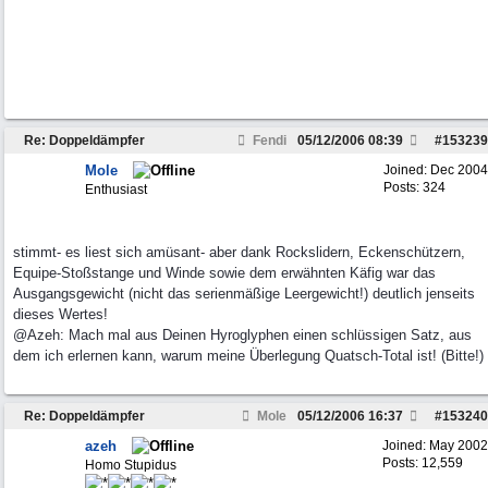
Re: Doppeldämpfer
Fendi
05/12/2006
08:39
#
153239
Mole
Joined:
Dec 2004
Posts: 324
Enthusiast
stimmt- es liest sich amüsant- aber dank Rockslidern, Eckenschützern,
Equipe-Stoßstange und Winde sowie dem erwähnten Käfig war das
Ausgangsgewicht (nicht das serienmäßige Leergewicht!) deutlich jenseits
dieses Wertes!
@Azeh: Mach mal aus Deinen Hyroglyphen einen schlüssigen Satz, aus
dem ich erlernen kann, warum meine Überlegung Quatsch-Total ist! (Bitte!)
Re: Doppeldämpfer
Mole
05/12/2006
16:37
#
153240
azeh
Joined:
May 2002
Posts: 12,559
Homo Stupidus