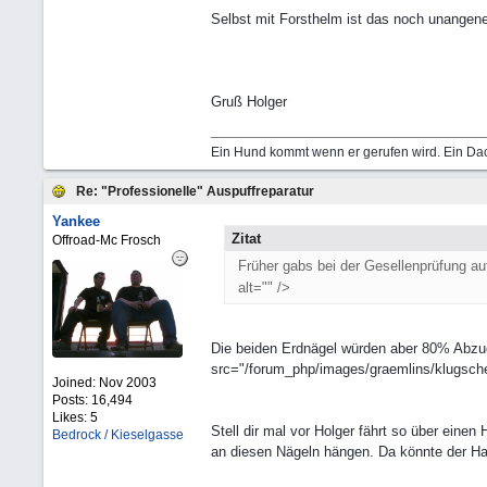
Selbst mit Forsthelm ist das noch unangen
Gruß Holger
Ein Hund kommt wenn er gerufen wird. Ein Dac
Re: "Professionelle" Auspuffreparatur
Yankee
Zitat
Offroad-Mc Frosch
Früher gabs bei der Gesellenprüfung au
alt="" />
Die beiden Erdnägel würden aber 80% Abzu
src="/forum_php/images/graemlins/klugschei
Joined:
Nov 2003
Posts: 16,494
Likes: 5
Stell dir mal vor Holger fährt so über einen
Bedrock / Kieselgasse
an diesen Nägeln hängen. Da könnte der Has