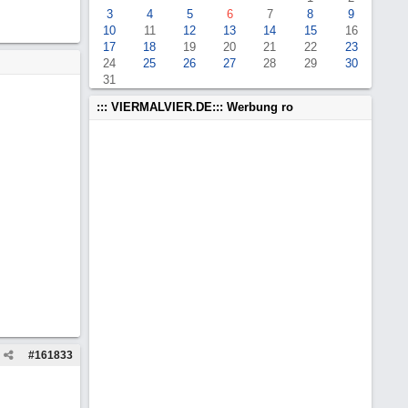
3
4
5
6
7
8
9
10
11
12
13
14
15
16
17
18
19
20
21
22
23
24
25
26
27
28
29
30
31
::: VIERMALVIER.DE::: Werbung ro
#
161833