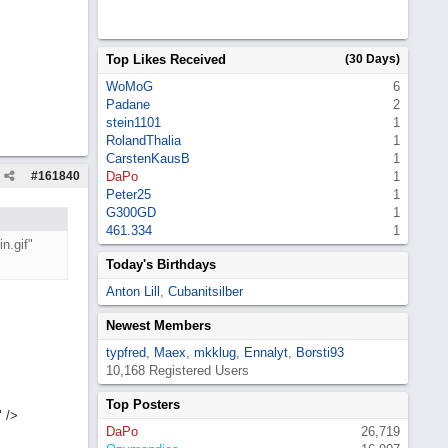
Top Likes Received
(30 Days)
WoMoG
6
Padane
2
stein1101
1
RolandThalia
1
CarstenKausB
1
#
161840
DaPo
1
Peter25
1
G300GD
1
461.334
1
n.gif"
Today's Birthdays
Anton Lill
,
Cubanitsilber
Newest Members
typfred
,
Maex
,
mkklug
,
Ennalyt
,
Borsti93
10,168 Registered Users
Top Posters
 />
DaPo
26,719