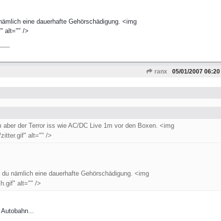
 nämlich eine dauerhafte Gehörschädigung. <img
 alt="" />
ranx
05/01/2007
06:20
m aber der Terror iss wie AC/DC Live 1m vor den Boxen. <img
tter.gif" alt="" />
st du nämlich eine dauerhafte Gehörschädigung. <img
.gif" alt="" />
 Autobahn...