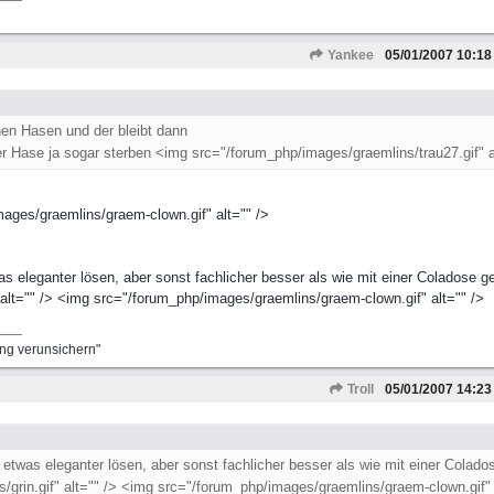
Yankee
05/01/2007
10:18
inen Hasen und der bleibt dann
 Hase ja sogar sterben <img src="/forum_php/images/graemlins/trau27.gif" a
ges/graemlins/graem-clown.gif" alt="" />
eleganter lösen, aber sonst fachlicher besser als wie mit einer Coladose g
 alt="" /> <img src="/forum_php/images/graemlins/graem-clown.gif" alt="" />
ung verunsichern"
Troll
05/01/2007
14:23
was eleganter lösen, aber sonst fachlicher besser als wie mit einer Colado
grin.gif" alt="" /> <img src="/forum_php/images/graemlins/graem-clown.gif" 