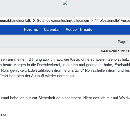
enunabhängiger talk
Geländewagentechnik allgemein
"Professionelle" Auspu
Forums
Calendar
Active Threads
Page 1 
04/01/2007
19:31
issen am meinem BJ. unglaublich laut, die Kiste, ohne schweren Gehörschutz n
h heute Morgen in die Dachdeckerei, in der ich mal gearbeitet habe, Eselstah
ohr gewickelt, Edelstahlblech drumherum, 2x 3" Rohrschellen drum und fes
etzt hört sich der Auspuff wieder normal an...
Gummi habe ich nur zur Sicherheit da hingemacht. Nicht das ich mir auf Wald
nnen...