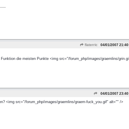
flaterric
04/01/2007
21:40
 Funktion die meisten Punkte <img src="/forum_php/images/graemlins/grin.gif
04/01/2007
23:40
den? <img src="/forum_php/images/graemlins/graem-fuck_you.gif" alt="" />