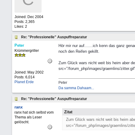
Joined:
Dec 2004
Posts: 2,365
Likes: 2
Re: "Professionelle" Auspuffreparatur
Peter
Hör mir nur auf.......ich kenn das ganz gen
Krümmergriller
noch den Reifen gekillt.
Zum Glück wars nicht weit bis heim aber d
src="/forum_php/images/graemlins/zitter.gif"
Joined:
May 2002
Posts: 6,014
Planet Erde
Peter
Da samma Dahaam...
Re: "Professionelle" Auspuffreparatur
ranx
Zitat
ranx hat sich selbst vom
Thema als Leser
Zum Glück wars nicht weit bis heim ab
gelöscht.
src="/forum_php/images/graemlins/zitter.