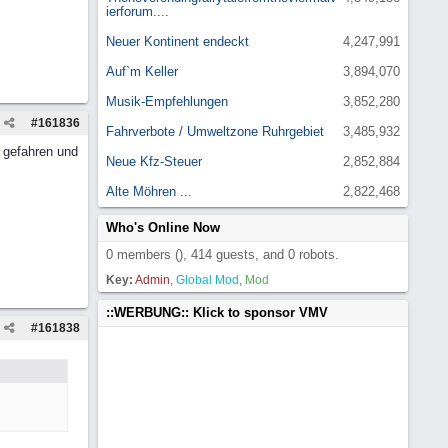
ierforum....
Neuer Kontinent endeckt
4,247,991
Auf`m Keller
3,894,070
Musik-Empfehlungen
3,852,280
#
161836
Fahrverbote / Umweltzone Ruhrgebiet
3,485,932
r gefahren und
Neue Kfz-Steuer
2,852,884
Alte Möhren ...
2,822,468
Who's Online Now
0 members (), 414 guests, and 0 robots.
Key:
Admin
,
Global Mod
,
Mod
::WERBUNG:: Klick to sponsor VMV
#
161838