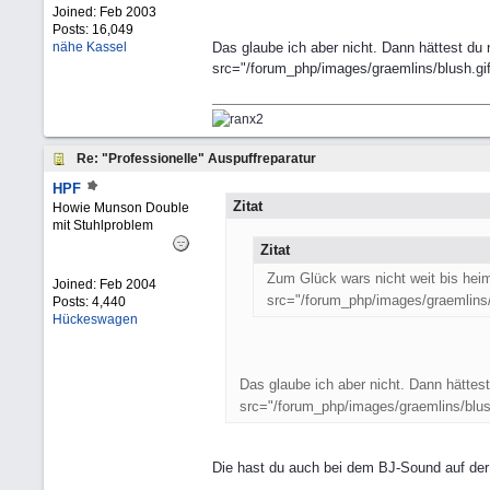
Joined:
Feb 2003
Posts: 16,049
nähe Kassel
Das glaube ich aber nicht. Dann hättest du
src="/forum_php/images/graemlins/blush.gif"
Re: "Professionelle" Auspuffreparatur
HPF
Zitat
Howie Munson Double
mit Stuhlproblem
Zitat
Zum Glück wars nicht weit bis hei
Joined:
Feb 2004
src="/forum_php/images/graemlins/zi
Posts: 4,440
Hückeswagen
Das glaube ich aber nicht. Dann hätte
src="/forum_php/images/graemlins/blush
Die hast du auch bei dem BJ-Sound auf der