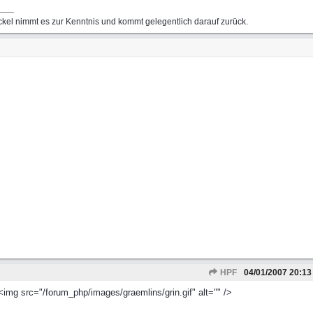
kel nimmt es zur Kenntnis und kommt gelegentlich darauf zurück.
HPF
04/01/2007
20:13
 <img src="/forum_php/images/graemlins/grin.gif" alt="" />