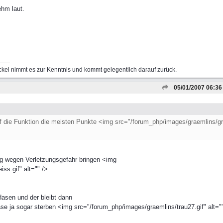
ehm laut.
kel nimmt es zur Kenntnis und kommt gelegentlich darauf zurück.
05/01/2007
06:36
f die Funktion die meisten Punkte <img src="/forum_php/images/graemlins/gri
g wegen Verletzungsgefahr bringen <img
ss.gif" alt="" />
 Hasen und der bleibt dann
e ja sogar sterben <img src="/forum_php/images/graemlins/trau27.gif" alt=""