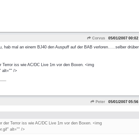
Corvus
05/01/2007
00:02
au, hab mal an einem BJ40 den Auspuff auf der BAB verloren......selber drübe
er Terror iss wie AC/DC Live 1m vor den Boxen. <img
 alt="" />
Peter
05/01/2007
05:56
er der Terror iss wie AC/DC Live 1m vor den Boxen. <img
gif" alt="" />