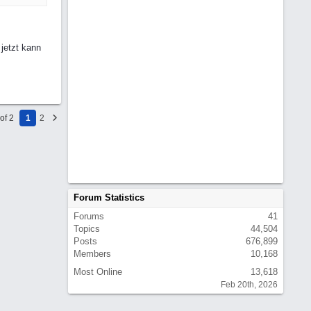
 jetzt kann
of 2
1
2
Forum Statistics
Forums
41
Topics
44,504
Posts
676,899
Members
10,168
Most Online
13,618
Feb 20th, 2026