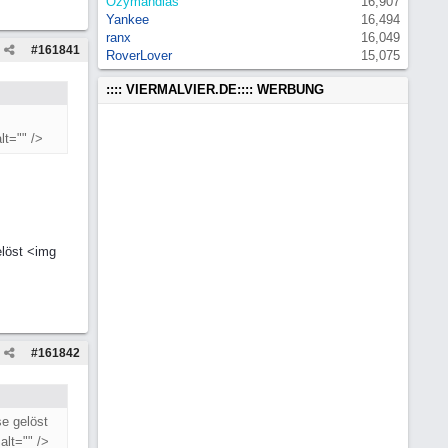
Ozymandias
16,907
Yankee
16,494
ranx
16,049
#
161841
RoverLover
15,075
:::: VIERMALVIER.DE:::: WERBUNG
lt="" />
elöst <img
#
161842
se gelöst
alt="" />