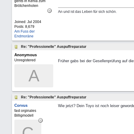
gehts in Kenia zum
Brötchenholen
An und ist das Leben für sich schön.
Joined:
Jul 2004
Posts: 8,679
Am Fuss der
Endmoräne
Re: "Professionelle" Auspuffreparatur
Anonymous
Unregistered
Früher gabs bei der Gesellenprüfung auf die
A
Re: "Professionelle" Auspuffreparatur
Corvus
Wie jetzt? Dein Toyo ist noch leiser gewor
fast orginales
Billigmodell
C