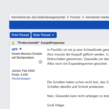
Viermalvier.de, das Geländewagenportal
Forums
viermalvier mark
Print Thread
Rate Thread
"Professionelle" Auspuffreparatur
HPF
In Peckfitz ist mir ja eine Schweißnaht ger
Howie Munson Double
Also musste der Auspuff geflickt werden. Ic
mit Stuhlproblem
Rohrschellen genommen, Glaswolle um das R
Alles noch mit Expandergummie gesichert. J
Joined:
Feb 2004
Posts: 4,440
Hückeswagen
Die Schellen halten schon recht fest, das 
Schellen abreiße und Schrott produziere...
Nein, Glaswolle kann nicht anfangen zu bre
Gruß Holger