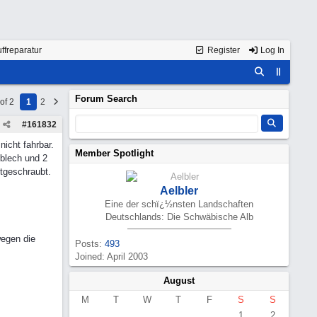
ffreparatur
Register
Log In
Forum Search
of 2
1
2
#
161832
icht fahrbar.
Member Spotlight
lblech und 2
tgeschraubt.
Aelbler
Eine der schï¿½nsten Landschaften
Deutschlands: Die Schwäbische Alb
wegen die
Posts:
493
Joined: April 2003
August
M
T
W
T
F
S
S
1
2