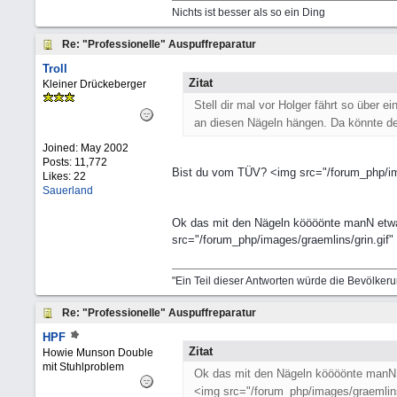
Nichts ist besser als so ein Ding
Re: "Professionelle" Auspuffreparatur
Troll
Zitat
Kleiner Drückeberger
Stell dir mal vor Holger fährt so über e
an diesen Nägeln hängen. Da könnte der
Joined:
May 2002
Posts: 11,772
Bist du vom TÜV? <img src="/forum_php/ima
Likes: 22
Sauerland
Ok das mit den Nägeln köööönte manN etwas 
src="/forum_php/images/graemlins/grin.gif"
"Ein Teil dieser Antworten würde die Bevölker
Re: "Professionelle" Auspuffreparatur
HPF
Zitat
Howie Munson Double
mit Stuhlproblem
Ok das mit den Nägeln köööönte manN et
<img src="/forum_php/images/graemlins/