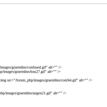
mages/graemlins/confused.gif" alt="" />
/images/graemlins/trau27.gif" alt="" />
 <img src="/forum_php/images/graemlins/conf44.gif" alt="" />
hp/images/graemlins/augen21.gif" alt="" />