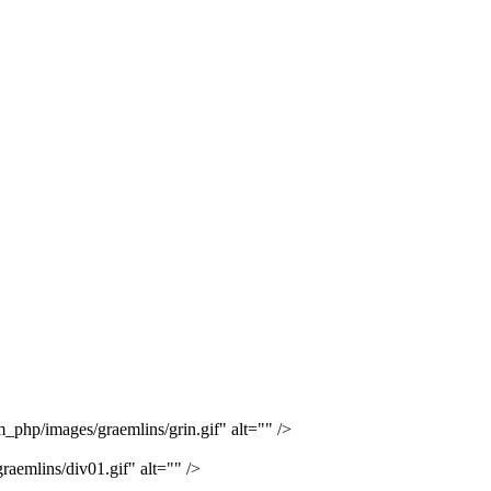
_php/images/graemlins/grin.gif" alt="" />
aemlins/div01.gif" alt="" />