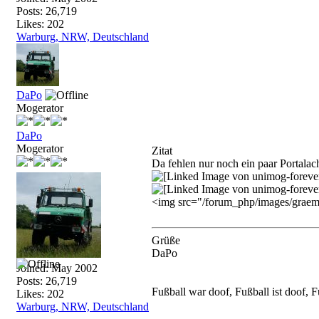
Posts: 26,719
Likes: 202
Warburg, NRW, Deutschland
DaPo
Mogerator
DaPo
Mogerator
Zitat
Da fehlen nur noch ein paar Portalac
<img src="/forum_php/images/graemli
Grüße
DaPo
Joined:
May 2002
Posts: 26,719
Fußball war doof, Fußball ist doof, F
Likes: 202
Warburg, NRW, Deutschland