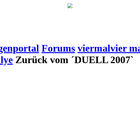
genportal
Forums
viermalvier m
lye
Zurück vom ´DUELL 2007`