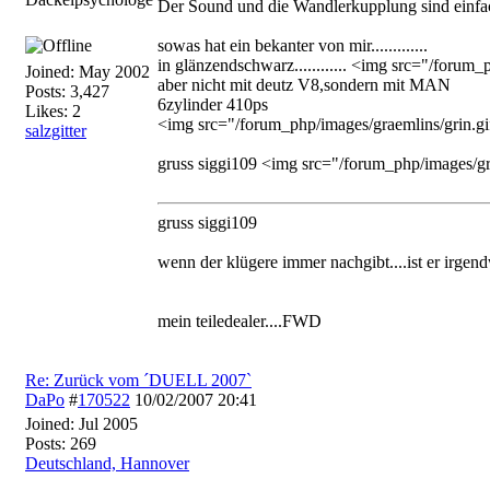
Der Sound und die Wandlerkupplung sind einfac
sowas hat ein bekanter von mir.............
in glänzendschwarz............ <img src="/forum_
Joined:
May 2002
aber nicht mit deutz V8,sondern mit MAN
Posts: 3,427
6zylinder 410ps
Likes: 2
<img src="/forum_php/images/graemlins/grin.gif
salzgitter
gruss siggi109 <img src="/forum_php/images/gra
gruss siggi109
wenn der klügere immer nachgibt....ist er irg
mein teiledealer....FWD
Re: Zurück vom ´DUELL 2007`
DaPo
#
170522
10/02/2007
20:41
Joined:
Jul 2005
Posts: 269
Deutschland, Hannover