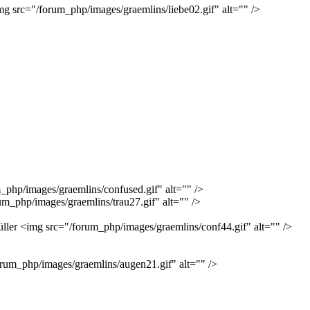
g src="/forum_php/images/graemlins/liebe02.gif" alt="" />
php/images/graemlins/confused.gif" alt="" />
um_php/images/graemlins/trau27.gif" alt="" />
rüller <img src="/forum_php/images/graemlins/conf44.gif" alt="" />
rum_php/images/graemlins/augen21.gif" alt="" />