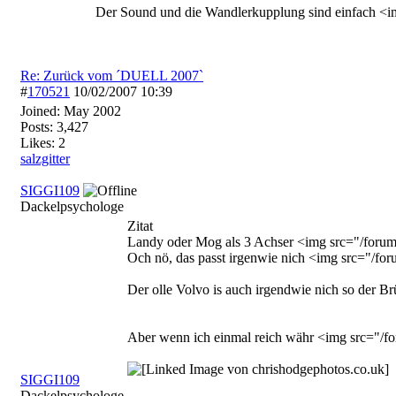
Der Sound und die Wandlerkupplung sind einfach <im
Re: Zurück vom ´DUELL 2007`
#
170521
10/02/2007
10:39
Joined:
May 2002
Posts: 3,427
Likes: 2
salzgitter
SIGGI109
Dackelpsychologe
Zitat
Landy oder Mog als 3 Achser <img src="/forum_
Och nö, das passt irgenwie nich <img src="/for
Der olle Volvo is auch irgendwie nich so der B
Aber wenn ich einmal reich währ <img src="/fo
SIGGI109
Dackelpsychologe