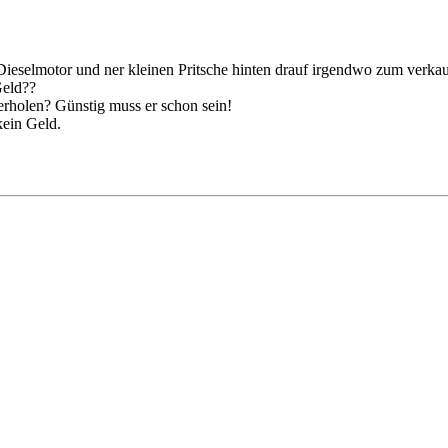
Dieselmotor und ner kleinen Pritsche hinten drauf irgendwo zum verka
Geld??
rholen? Günstig muss er schon sein!
kein Geld.