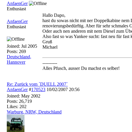
AnfaenGer
Enthusiast
Hallo Dapo,
hast du sowas nicht mit ner Doppelkabine nem 
AnfaenGer
renovierungsbedürftig. Aber für sehr schmales 
Enthusiast
Oder auch nen anderen mit nem Diesel zum Übe
Also fast so was Yankee sucht: fast neu für fast 
Gruß
Joined:
Jul 2005
Michael
Posts: 269
Deutschland,
Hannover
----------
Alles Pfusch, ausser Du machst es selber!
Re: Zurück vom ´DUELL 2007`
AnfaenGer
#
170523
10/02/2007
20:56
Joined:
May 2002
Posts: 26,719
Likes: 202
Warburg, NRW, Deutschland