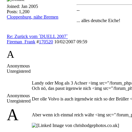
Joined:
Jan 2005
--
Posts: 1,200
Cloppenburg, nähe Bremen
... alles deutsche Eiche!
Re: Zurück vom ´DUELL 2007`
Fireman_Frank
#
170520
10/02/2007
09:59
A
Anonymous
Unregistered
Landy oder Mog als 3 Achser <img src="/forum_php/i
Och nö, das passt irgenwie nich <img src="/forum_php
Anonymous
Der olle Volvo is auch irgendwie nich so der Brüller
Unregistered
A
Aber wenn ich einmal reich währ <img src="/forum_p