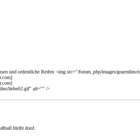
hsen und ordentliche Reifen <img src="/forum_php/images/graemlins/nut
ns/liebe02.gif" alt="" />
ußball bleibt doof.