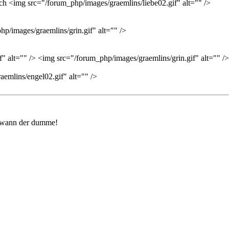
h <img src="/forum_php/images/graemlins/liebe02.gif" alt="" />
php/images/graemlins/grin.gif" alt="" />
" alt="" /> <img src="/forum_php/images/graemlins/grin.gif" alt="" />
emlins/engel02.gif" alt="" />
endwann der dumme!