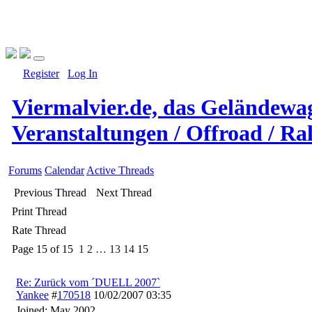
Register
Log In
Viermalvier.de, das Geländewa
Veranstaltungen / Offroad / Ral
Forums
Calendar
Active Threads
Previous Thread
Next Thread
Print Thread
Rate Thread
Page 15 of 15
1
2
…
13
14
15
Re: Zurück vom ´DUELL 2007`
Yankee
#
170518
10/02/2007
03:35
Joined:
May 2002