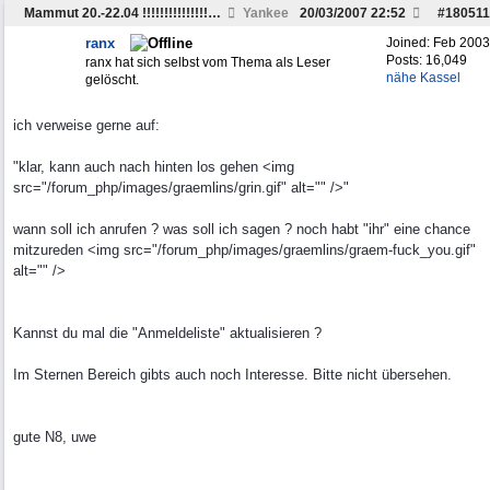
Mammut 20.-22.04 !!!!!!!!!!!!!!!!!!!!!!!!!!!!!!!!!
Yankee
20/03/2007
22:52
#
180511
ranx
Joined:
Feb 2003
Posts: 16,049
ranx hat sich selbst vom Thema als Leser
nähe Kassel
gelöscht.
ich verweise gerne auf:
"klar, kann auch nach hinten los gehen <img
src="/forum_php/images/graemlins/grin.gif" alt="" />"
wann soll ich anrufen ? was soll ich sagen ? noch habt "ihr" eine chance
mitzureden <img src="/forum_php/images/graemlins/graem-fuck_you.gif"
alt="" />
Kannst du mal die "Anmeldeliste" aktualisieren ?
Im Sternen Bereich gibts auch noch Interesse. Bitte nicht übersehen.
gute N8, uwe