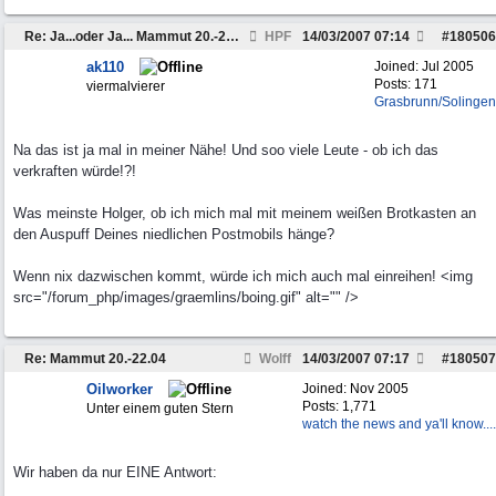
Re: Ja...oder Ja... Mammut 20.-22.04
HPF
14/03/2007
07:14
#
180506
ak110
Joined:
Jul 2005
Posts: 171
viermalvierer
Grasbrunn/Solingen
Na das ist ja mal in meiner Nähe! Und soo viele Leute - ob ich das
verkraften würde!?!
Was meinste Holger, ob ich mich mal mit meinem weißen Brotkasten an
den Auspuff Deines niedlichen Postmobils hänge?
Wenn nix dazwischen kommt, würde ich mich auch mal einreihen! <img
src="/forum_php/images/graemlins/boing.gif" alt="" />
Re: Mammut 20.-22.04
Wolff
14/03/2007
07:17
#
180507
Oilworker
Joined:
Nov 2005
Posts: 1,771
Unter einem guten Stern
watch the news and ya'll know....
Wir haben da nur EINE Antwort: