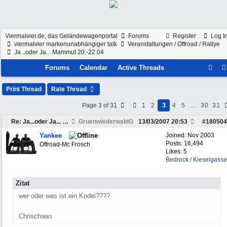
Viermalvier.de, das Geländewagenportal
Forums
Register
Log I
viermalvier markenunabhängiger talk
Veranstaltungen / Offroad / Rallye
Ja...oder Ja... Mammut 20.-22.04
Forums
Calendar
Active Threads
Print Thread
Rate Thread
Page 3 of 31
1
2
3
4
5
…
30
31
Re: Ja...oder Ja... Mammut 20.-22.04
GruenwiederwaldG
13/03/2007
20:53
#
180504
Yankee
Joined:
Nov 2003
Posts: 16,494
Offroad-Mc Frosch
Likes: 5
Bedrock / Kieselgasse
Zitat
wer oder was ist ein Kndei????
Chrischaan