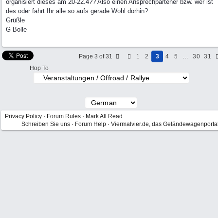
organisiert dieses am 20-22.4?? Also einen Ansprechpartener bzw. wer ist
des oder fahrt Ihr alle so aufs gerade Wohl dorhin?
Grüßle
G Bolle
Page 3 of 31
1
2
3
4
5
…
30
31
Hop To
Privacy Policy
·
Forum Rules
·
Mark All Read
Schreiben Sie uns
·
Forum Help
·
Viermalvier.de, das Geländewagenporta