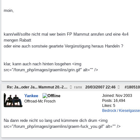
moin,
kann/will/sollte nicht mal wer beim FP Mammut anrufen und eine 4x4
mengen Rabatt
oder eine auch sonstwie geartete Vergünstigung heraus Handeln ?
klar, kann auch nach hinten losgehen <img
src="/forum_php/images/graemlins/grin.gif" alt="" />
Re: Ja...oder Ja... Mammut 20.-22.04
ranx
20/03/2007
22:46
#
180510
Yankee
Joined:
Nov 2003
Posts: 16,494
Offroad-Mc Frosch
Likes: 5
Bedrock / Kieselgasse
Na dann rede nicht so lang und kümmere dich drum <img
src="/forum_php/images/graemlins/graem-fuck_you.gif" alt="" />