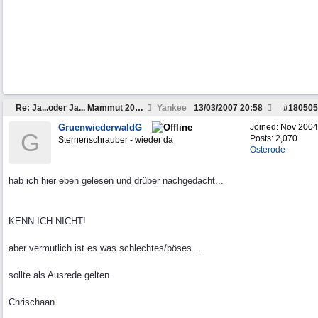
Re: Ja...oder Ja... Mammut 20.-22.04
Yankee
13/03/2007
20:58
#
180505
GruenwiederwaldG
Joined:
Nov 2004
G
Posts: 2,070
Sternenschrauber - wieder da
Osterode
hab ich hier eben gelesen und drüber nachgedacht...
KENN ICH NICHT!
aber vermutlich ist es was schlechtes/böses....
sollte als Ausrede gelten
Chrischaan