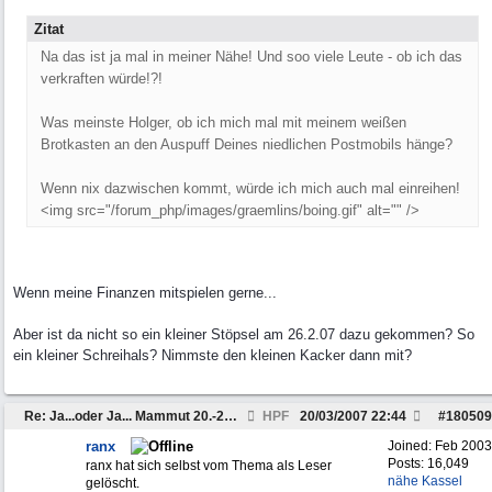
Zitat
Na das ist ja mal in meiner Nähe! Und soo viele Leute - ob ich das
verkraften würde!?!
Was meinste Holger, ob ich mich mal mit meinem weißen
Brotkasten an den Auspuff Deines niedlichen Postmobils hänge?
Wenn nix dazwischen kommt, würde ich mich auch mal einreihen!
<img src="/forum_php/images/graemlins/boing.gif" alt="" />
Wenn meine Finanzen mitspielen gerne...
Aber ist da nicht so ein kleiner Stöpsel am 26.2.07 dazu gekommen? So
ein kleiner Schreihals? Nimmste den kleinen Kacker dann mit?
Re: Ja...oder Ja... Mammut 20.-22.04
HPF
20/03/2007
22:44
#
180509
ranx
Joined:
Feb 2003
Posts: 16,049
ranx hat sich selbst vom Thema als Leser
nähe Kassel
gelöscht.