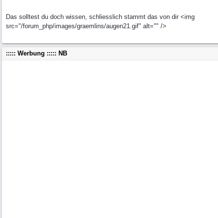
Das solltest du doch wissen, schliesslich stammt das von dir <img
src="/forum_php/images/graemlins/augen21.gif" alt="" />
::::: Werbung ::::: NB