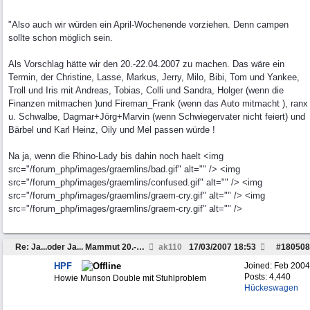
"Also auch wir würden ein April-Wochenende vorziehen. Denn campen
sollte schon möglich sein.
Als Vorschlag hätte wir den 20.-22.04.2007 zu machen. Das wäre ein
Termin, der Christine, Lasse, Markus, Jerry, Milo, Bibi, Tom und Yankee,
Troll und Iris mit Andreas, Tobias, Colli und Sandra, Holger (wenn die
Finanzen mitmachen )und Fireman_Frank (wenn das Auto mitmacht ), ranx
u. Schwalbe, Dagmar+Jörg+Marvin (wenn Schwiegervater nicht feiert) und
Bärbel und Karl Heinz, Oily und Mel passen würde !
Na ja, wenn die Rhino-Lady bis dahin noch haelt <img
src="/forum_php/images/graemlins/bad.gif" alt="" /> <img
src="/forum_php/images/graemlins/confused.gif" alt="" /> <img
src="/forum_php/images/graemlins/graem-cry.gif" alt="" /> <img
src="/forum_php/images/graemlins/graem-cry.gif" alt="" />
Re: Ja...oder Ja... Mammut 20.-22.04
ak110
17/03/2007
18:53
#
180508
HPF
Joined:
Feb 2004
Posts: 4,440
Howie Munson Double mit Stuhlproblem
Hückeswagen