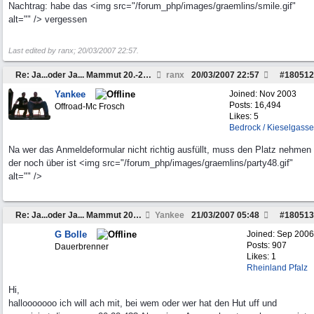
Nachtrag: habe das <img src="/forum_php/images/graemlins/smile.gif"
alt="" /> vergessen
Last edited by ranx;
20/03/2007
22:57
.
Re: Ja...oder Ja... Mammut 20.-22.04
ranx
20/03/2007
22:57
#
180512
Yankee
Joined:
Nov 2003
Posts: 16,494
Offroad-Mc Frosch
Likes: 5
Bedrock / Kieselgasse
Na wer das Anmeldeformular nicht richtig ausfüllt, muss den Platz nehmen
der noch über ist <img src="/forum_php/images/graemlins/party48.gif"
alt="" />
Re: Ja...oder Ja... Mammut 20.-22.04
Yankee
21/03/2007
05:48
#
180513
G Bolle
Joined:
Sep 2006
Posts: 907
Dauerbrenner
Likes: 1
Rheinland Pfalz
Hi,
hallooooooo ich will ach mit, bei wem oder wer hat den Hut uff und