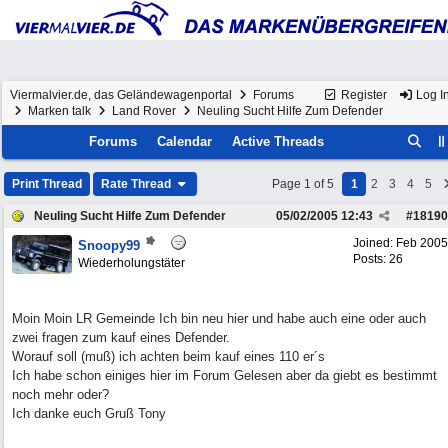
Viermalvier.de, das Geländewagenportal
Forums
Register
Log I
Marken talk
Land Rover
Neuling Sucht Hilfe Zum Defender
Forums
Calendar
Active Threads
Print Thread
Rate Thread
Page 1 of 5
1
2
3
4
5
Neuling Sucht Hilfe Zum Defender
05/02/2005
12:43
#
18190
Joined:
Feb 2005
Snoopy99
Posts: 26
Wiederholungstäter
Moin Moin LR Gemeinde Ich bin neu hier und habe auch eine oder auch
zwei fragen zum kauf eines Defender.
Worauf soll (muß) ich achten beim kauf eines 110 er´s
Ich habe schon einiges hier im Forum Gelesen aber da giebt es bestimmt
noch mehr oder?
Ich danke euch Gruß Tony