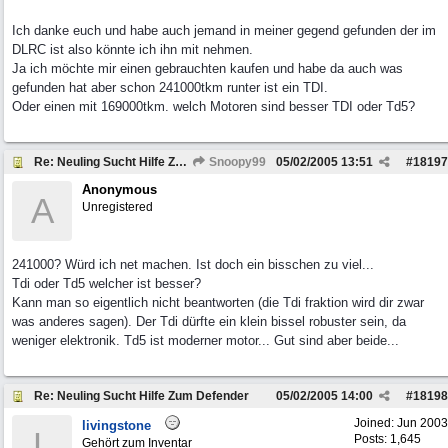
Ich danke euch und habe auch jemand in meiner gegend gefunden der im
DLRC ist also könnte ich ihn mit nehmen.
Ja ich möchte mir einen gebrauchten kaufen und habe da auch was
gefunden hat aber schon 241000tkm runter ist ein TDI.
Oder einen mit 169000tkm. welch Motoren sind besser TDI oder Td5?
Re: Neuling Sucht Hilfe Zum Defender
Snoopy99
05/02/2005
13:51
#
18197
Anonymous
A
Unregistered
241000? Würd ich net machen. Ist doch ein bisschen zu viel...
Tdi oder Td5 welcher ist besser?
Kann man so eigentlich nicht beantworten (die Tdi fraktion wird dir zwar
was anderes sagen). Der Tdi dürfte ein klein bissel robuster sein, da
weniger elektronik. Td5 ist moderner motor... Gut sind aber beide...
Re: Neuling Sucht Hilfe Zum Defender
05/02/2005
14:00
#
18198
Joined:
Jun 2003
livingstone
L
Posts: 1,645
Gehört zum Inventar