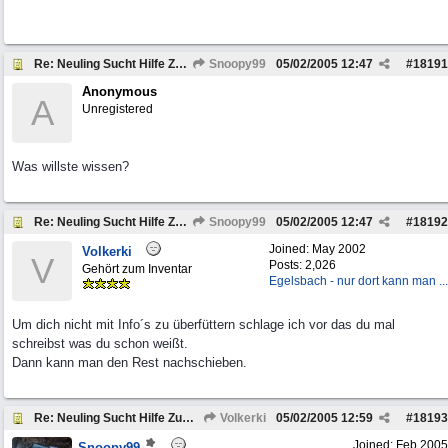
Re: Neuling Sucht Hilfe Zum Defender
Snoopy99
05/02/2005
12:47
#
18191
Anonymous
A
Unregistered
Was willste wissen?
Re: Neuling Sucht Hilfe Zum Defender
Snoopy99
05/02/2005
12:47
#
18192
Joined:
May 2002
Volkerki
V
Posts: 2,026
Gehört zum Inventar
Egelsbach - nur dort kann man ...
Um dich nicht mit Info´s zu überfüttern schlage ich vor das du mal
schreibst was du schon weißt.
Dann kann man den Rest nachschieben.
Re: Neuling Sucht Hilfe Zum Defender
Volkerki
05/02/2005
12:59
#
18193
Joined:
Feb 2005
Snoopy99