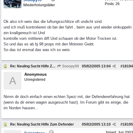
Posts: 26
Wiederholungstäter
Ok also ich weis das die luftungsschlitze oft undicht sind.
und ich muß kontrolieren ob bei der fahrt , beim aus und wieder einkuppeln
ein knallgereuch ist.Und
kontrolle vom mittleren diff.Und schauen ob der Motor Trocken ist.
So und das es ab bj 98 props mit den Motoren Giebt.
So das ist ersmal das was ich so weis.
Re: Neuling Sucht Hilfe Zum Defender
Snoopy99
05/02/2005
13:04
#
18194
Anonymous
A
Unregistered
Nimm dir doch einfach einen echten Spezi mit, der Defendererfahrung hat
(wenn du dir einen wagen ausgesucht hast). Im Forum gibt es einige, die
im Norden hausen...
Re: Neuling Sucht Hilfe Zum Defender
05/02/2005
13:10
#
18195
Joined:
Jun 2003