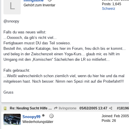
livingstone
L
Posts: 1,645
Gehört zum Inventar
Schweiz
@snoopy
Falls du was neues willst:
...Oooooch, da gib’s nicht viel...
Fertigbauen musst DU das Teil sowieso.
Bestell ihn, studier Kataloge, lies hier im Forum, freu dich bis er kommt...
und beleg in der Zwischenzeit einen Yoga-Kurs... glaub mir, es hilft im
Umgang mit den „Komischen“ Sächelchen die LR so mitliefert...
Falls gebraucht:
...Weißt wahrscheinlich schon ziemlich viel, wenn du hier hie und da mal
mitgelesen hast. Noch besser: Nimm nen Spezi mit auf die Probefahrt!!!
Gruss
Re: Neuling Sucht Hilfe Zum Defender
livingstone
05/02/2005
13:47
#
18196
Joined:
Feb 2005
Snoopy99
Posts: 26
Wiederholungstäter