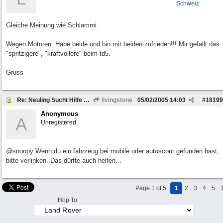
Schweiz
Gleiche Meinung wie Schlammi.
Wegen Motoren: Habe beide und bin mit beiden zufrieden!!! Mir gefällt das
"spritzigere", "kraftvollere" beim td5.
Gruss
Re: Neuling Sucht Hilfe Zum Defender
livingstone
05/02/2005
14:03
#
18199
Anonymous
A
Unregistered
@snoopy Wenn du ein fahrzeug bei mobile oder autoscout gefunden hast,
bitte verlinken. Das dürfte auch helfen...
Page 1 of 5
1
2
3
4
5
Hop To