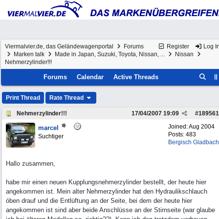
Viermalvier.de, das Geländewagenportal
Forums
Register
Log I
Marken talk
Made in Japan, Suzuki, Toyota, Nissan, ...
Nissan
Nehmerzylinder!!!
Forums
Calendar
Active Threads
Print Thread
Rate Thread
Nehmerzylinder!!!
17/04/2007
19:09
#
189561
Joined:
Aug 2004
marcel
Posts: 483
Suchtiger
Bergisch Gladbach
Hallo zusammen,
habe mir einen neuen Kupplungsnehmerzylinder bestellt, der heute hier
angekommen ist. Mein alter Nehmerzylinder hat den Hydraulikschlauch
óben drauf und die Entlüftung an der Seite, bei dem der heute hier
angekommen ist sind aber beide Anschlüsse an der Stirnseite (war glaube