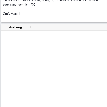
ich bei älteren Modellen so, richtig??). Kann ich den trotzdem verbauen
oder passt der nicht???
Gruß Marcel.
::::: Werbung ::::: JP