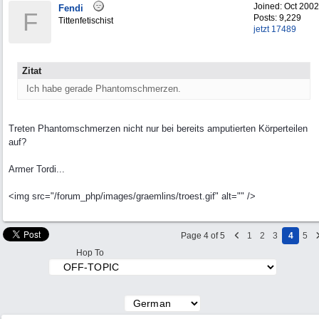
Joined:
Oct 2002
Fendi
F
Posts: 9,229
Tittenfetischist
jetzt 17489
Zitat
Ich habe gerade Phantomschmerzen.
Treten Phantomschmerzen nicht nur bei bereits amputierten Körperteilen
auf?
Armer Tordi...
<img src="/forum_php/images/graemlins/troest.gif" alt="" />
Page 4 of 5
1
2
3
4
5
Hop To