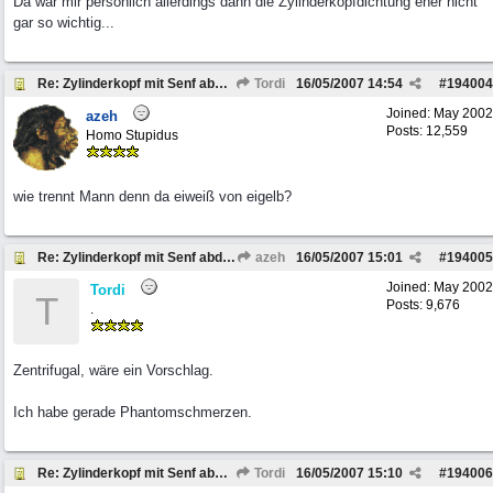
Da wär mir persönlich allerdings dann die Zylinderkopfdichtung eher nicht
gar so wichtig...
Re: Zylinderkopf mit Senf abdichten
Tordi
16/05/2007
14:54
#
194004
Joined:
May 2002
azeh
Posts: 12,559
Homo Stupidus
wie trennt Mann denn da eiweiß von eigelb?
Re: Zylinderkopf mit Senf abdichten
azeh
16/05/2007
15:01
#
194005
Joined:
May 2002
Tordi
T
Posts: 9,676
.
Zentrifugal, wäre ein Vorschlag.
Ich habe gerade Phantomschmerzen.
Re: Zylinderkopf mit Senf abdichten
Tordi
16/05/2007
15:10
#
194006