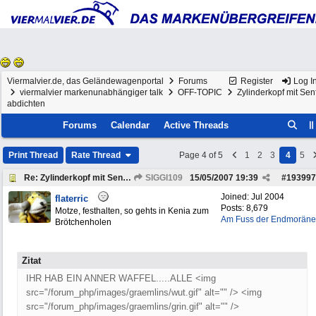
Viermalvier.de, das Geländewagenportal
Forums
Register
Log I
viermalvier markenunabhängiger talk
OFF-TOPIC
Zylinderkopf mit Sen
abdichten
Forums
Calendar
Active Threads
Print Thread
Rate Thread
Page 4 of 5
1
2
3
4
5
Re: Zylinderkopf mit Senf abdichten
SIGGI109
15/05/2007
19:39
#
193997
Joined:
Jul 2004
flaterric
Posts: 8,679
Motze, festhalten, so gehts in Kenia zum
Am Fuss der Endmoräne
Brötchenholen
Zitat
IHR HAB EIN ANNER WAFFEL.....ALLE <img
src="/forum_php/images/graemlins/wut.gif" alt="" /> <img
src="/forum_php/images/graemlins/grin.gif" alt="" />