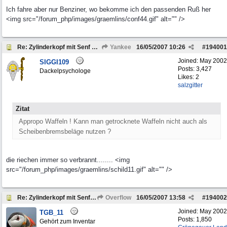
Ich fahre aber nur Benziner, wo bekomme ich den passenden Ruß her
<img src="/forum_php/images/graemlins/conf44.gif" alt="" />
Re: Zylinderkopf mit Senf abdichten
Yankee
16/05/2007
10:26
#
194001
Joined:
May 2002
SIGGI109
Posts: 3,427
Dackelpsychologe
Likes: 2
salzgitter
Zitat
Appropo Waffeln ! Kann man getrocknete Waffeln nicht auch als
Scheibenbremsbeläge nutzen ?
die riechen immer so verbrannt........ <img
src="/forum_php/images/graemlins/schild11.gif" alt="" />
Re: Zylinderkopf mit Senf abdichten
Overflow
16/05/2007
13:58
#
194002
Joined:
May 2002
TGB_11
Posts: 1,850
Gehört zum Inventar