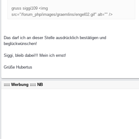
gruss siggi109 <img
src="/forum_php/images/graemlins/engel02.gif" alt="" />
Das darf ich an dieser Stelle ausdrücklich bestätigen und
beglückwünschen!
Siggi, bleib dabei!!! Mein ich ernst!
Grüße Hubertus
::::: Werbung ::::: NB