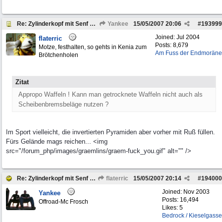
Re: Zylinderkopf mit Senf abdichten
Yankee
15/05/2007
20:06
#
193999
Joined:
Jul 2004
flaterric
Posts: 8,679
Motze, festhalten, so gehts in Kenia zum
Am Fuss der Endmoräne
Brötchenholen
Zitat
Appropo Waffeln ! Kann man getrocknete Waffeln nicht auch als
Scheibenbremsbeläge nutzen ?
Im Sport vielleicht, die invertierten Pyramiden aber vorher mit Ruß füllen.
Fürs Gelände mags reichen... <img
src="/forum_php/images/graemlins/graem-fuck_you.gif" alt="" />
Re: Zylinderkopf mit Senf abdichten
flaterric
15/05/2007
20:14
#
194000
Joined:
Nov 2003
Yankee
Posts: 16,494
Offroad-Mc Frosch
Likes: 5
Bedrock / Kieselgasse