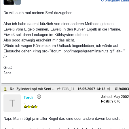
Grönegauer Land
Da will auch mal meinen Senf dazugeben ...
Also ich habe da erst kürzlich von einer anderen Methode gelesen.
Eiweiß vom Eigelb trennen, Eiweiß in den Kühler, Eigelb in die Pfanne.
Eiweiß soll dann Leckagen im Kühlsystem dichten.
Also sooo abwegig erscheint mir das nicht.
Würde ich wegen Kühlerleck im Outback liegenbleiben, ich würde auf
Eiersuche gehen <img src="/forum_php/images/graemlins/nuts.gif" alt=""
/>
Gruß
Jens
Re: Zylinderkopf mit Senf abdichten
TGB_11
16/05/2007
14:13
#
194003
Joined:
May 2002
Tordi
T
Posts: 9,676
.
Naja, Mann trägt ja in aller Regel das eine oder andere davon bei sich...