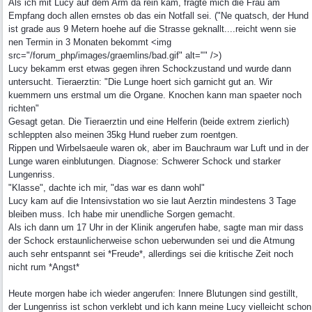
Als ich mit Lucy auf dem Arm da rein kam, fragte mich die Frau am
Empfang doch allen ernstes ob das ein Notfall sei. ("Ne quatsch, der Hund
ist grade aus 9 Metern hoehe auf die Strasse geknallt....reicht wenn sie
nen Termin in 3 Monaten bekommt <img
src="/forum_php/images/graemlins/bad.gif" alt="" />)
Lucy bekamm erst etwas gegen ihren Schockzustand und wurde dann
untersucht. Tieraerztin: "Die Lunge hoert sich garnicht gut an. Wir
kuemmern uns erstmal um die Organe. Knochen kann man spaeter noch
richten"
Gesagt getan. Die Tieraerztin und eine Helferin (beide extrem zierlich)
schleppten also meinen 35kg Hund rueber zum roentgen.
Rippen und Wirbelsaeule waren ok, aber im Bauchraum war Luft und in der
Lunge waren einblutungen. Diagnose: Schwerer Schock und starker
Lungenriss.
"Klasse", dachte ich mir, "das war es dann wohl"
Lucy kam auf die Intensivstation wo sie laut Aerztin mindestens 3 Tage
bleiben muss. Ich habe mir unendliche Sorgen gemacht.
Als ich dann um 17 Uhr in der Klinik angerufen habe, sagte man mir dass
der Schock erstaunlicherweise schon ueberwunden sei und die Atmung
auch sehr entspannt sei *Freude*, allerdings sei die kritische Zeit noch
nicht rum *Angst*
Heute morgen habe ich wieder angerufen: Innere Blutungen sind gestillt,
der Lungenriss ist schon verklebt und ich kann meine Lucy vielleicht schon