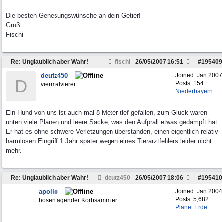
Die besten Genesungswünsche an dein Getier!
Gruß
Fischi
Re: Unglaublich aber Wahr!
fischi
26/05/2007
16:51
#
195409
deutz450
Joined:
Jan 2007
D
Posts: 154
viermalvierer
Niederbayern
Ein Hund von uns ist auch mal 8 Meter tief gefallen, zum Glück waren
unten viele Planen und leere Säcke, was den Aufprall etwas gedämpft hat.
Er hat es ohne schwere Verletzungen überstanden, einen eigentlich relativ
harmlosen Eingriff 1 Jahr später wegen eines Tierarztfehlers leider nicht
mehr.
Re: Unglaublich aber Wahr!
deutz450
26/05/2007
18:06
#
195410
apollo
Joined:
Jan 2004
Posts: 5,682
hosenjagender Korbsammler
Planet Erde