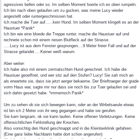
agressives bellen oder so. Im selben Moment hoerte ich es oben rumpeln.
Ich bin nach oben gelaufen um zu gucken, was meine Lucy wieder
angestellt oder runtergeschmissen hat.
Ich mache die Tuer auf......kein Hund. Im selben Moment klingelt es an der
Haustuer *Panik*
Ich bin wie eine bloede die Treppe runter, mache die Haustuer auf und
rechnete schon mit einem riesen Blutfleck auf der Strasse.
.....Lucy ist aus dem Fenster gesprungen....9 Meter freier Fall und auf der
Strasse gelandet.....Keiner weiß warum.
Aber weiter:
Ich habe also mit einem zermatschten Hund gerechnet. Ich habe die
Haustuer geoeffnet, und wer sitz auf den Stufen? Lucy! Sie sah mich an
als erwartete sie, dass sie jetzt aerger bekaeme. Der Brieftraeger der grade
vorm Haus war, sagte mir nur dass sie noch bis zur Tuer gelaufen sei und
sich dahin gesetzt habe. *immernoch Panik*
Um zu sehen ob sie sich bewegen kann, oder an der Wirbelsaeule etwas
ist bin ich 2 Meter von ihr weg gegangen und habe sie gerufen.
Sie kam langsam, ok sie kann laufen. Keine offenen Verletzungen. Keine
offensichtlichen Fehlstellung der Knochen.
Also vorsichtig den Hund geschnappt und in die Kleintierklinik gefahren.
(Eine ganz liebe Nachbarin hatte dort schon angerufen)