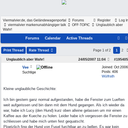
Viermalvier.de, das Geländewagenportal
Forums
Register
Log I
viermalvier markenunabhängiger talk
OFF-TOPIC
Unglaublich aber
Wahr!
Forums
Calendar
Active Threads
Print Thread
Rate Thread
Page 1 of 2
1
2
Unglaublich aber Wahr!
24/05/2007
11:04
#
195405
Vee
Joined:
Oct 2006
Posts: 406
Suchtige
Wülfrath
Kleine unglaubliche Geschichte:
Ich bin gestern ganz normal aufgestanden, habe die Fenster zum Lueften
weit aufgerissen und bin dann mit dem Hund gegangen. Als ich wieder da
war, habe ich Lucy (den Hund) kurz oben alleine gelassen um mir einen
Kaffee aus der Kueche zu holen. Leider habe ich vergessen die Fenster zu
schliessen und habe mich unten fest gequatscht.
Ploetzlich fing der Hund von Fusel furchtbar an zu bellen. Es war kein