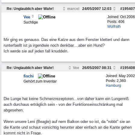
Re: Unglaublich aber Wahr!
marcel
24/05/2007
12:03
#
195407
Vee
Joined:
Oct 2006
Posts: 406
Suchtige
Wülfrath
Mir ging es genauso. Das eine Katze aus dem Fenster klettert und dann
runterfaellt ist ja irgendwie noch denkbar....aber ein Hund?
Ich werde sie auf jeden fall knuddeln.
Re: Unglaublich aber Wahr!
Vee
26/05/2007
08:31
#
195408
fischi
Joined:
May 2002
Posts: 2,360
Gehört zum Inventar
Hamburg
Die Lunge hat keine Schmerzrezeptoren...von daher kann ein Lungenriß
auch durchaus erträglich sein - von der Funktionseinschränkung mal
abgesehen.
Wenn unsere Leni (Beagle) auf nem Balkon oder so ist, da "robbt" sie an
die Kante und schaut vorsichtig herunter aber einfach an die Kante gehen
kommt nicht in Frage.