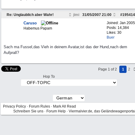
Re: Unglaublich aber Wahr!
jimi
31/05/2007
21:00
#
195414
Caruso
Joined:
Jan 2005
Posts: 14,384
Habemus Papam
Likes: 30
Buer
Sach ma Fussel,das Vieh in deinem Avatar,ist das der Hund,nach dem
Aufprall?
Page 1 of 2
1
2
Hop To
Privacy Policy
·
Forum Rules
·
Mark All Read
Schreiben Sie uns
·
Forum Help
·
Viermalvier.de, das Geländewagenporta