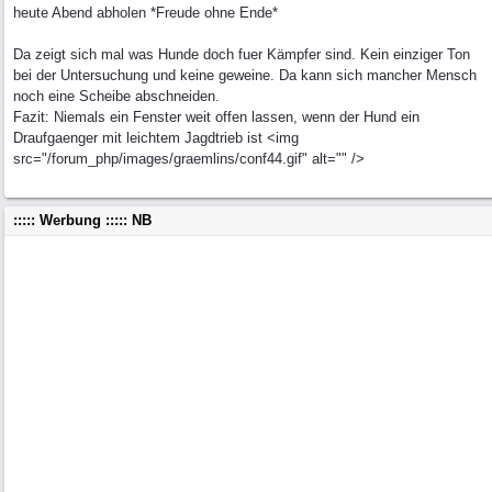
heute Abend abholen *Freude ohne Ende*
Da zeigt sich mal was Hunde doch fuer Kämpfer sind. Kein einziger Ton
bei der Untersuchung und keine geweine. Da kann sich mancher Mensch
noch eine Scheibe abschneiden.
Fazit: Niemals ein Fenster weit offen lassen, wenn der Hund ein
Draufgaenger mit leichtem Jagdtrieb ist <img
src="/forum_php/images/graemlins/conf44.gif" alt="" />
::::: Werbung ::::: NB