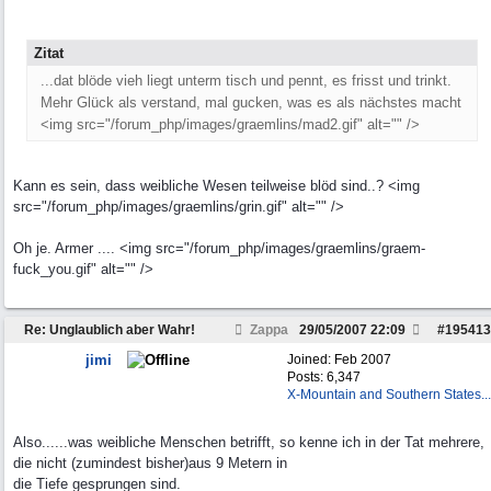
Zitat
...dat blöde vieh liegt unterm tisch und pennt, es frisst und trinkt.
Mehr Glück als verstand, mal gucken, was es als nächstes macht
<img src="/forum_php/images/graemlins/mad2.gif" alt="" />
Kann es sein, dass weibliche Wesen teilweise blöd sind..? <img
src="/forum_php/images/graemlins/grin.gif" alt="" />
Oh je. Armer .... <img src="/forum_php/images/graemlins/graem-
fuck_you.gif" alt="" />
Re: Unglaublich aber Wahr!
Zappa
29/05/2007
22:09
#
195413
jimi
Joined:
Feb 2007
Posts: 6,347
X-Mountain and Southern States...
Also......was weibliche Menschen betrifft, so kenne ich in der Tat mehrere,
die nicht (zumindest bisher)aus 9 Metern in
die Tiefe gesprungen sind.