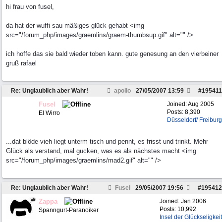
hi frau von fusel,
da hat der wuffi sau mäßiges glück gehabt <img
src="/forum_php/images/graemlins/graem-thumbsup.gif" alt="" />
ich hoffe das sie bald wieder toben kann. gute genesung an den vierbeiner
gruß rafael
Re: Unglaublich aber Wahr!
apollo
27/05/2007
13:59
#
195411
Fusel
Joined:
Aug 2005
Posts: 8,390
El Wirro
Düsseldorf/ Freiburg
...dat blöde vieh liegt unterm tisch und pennt, es frisst und trinkt. Mehr
Glück als verstand, mal gucken, was es als nächstes macht <img
src="/forum_php/images/graemlins/mad2.gif" alt="" />
Re: Unglaublich aber Wahr!
Fusel
29/05/2007
19:56
#
195412
Zappa
Joined:
Jan 2006
Posts: 10,992
Spanngurt-Paranoiker
Insel der Glückseligkeit