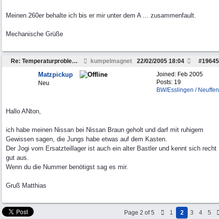
Meinen 260er behalte ich bis er mir unter dem A ... zusammenfault.
Mechanische Grüße
Re: Temperaturproblem MD22
kumpelmagnet
22/02/2005
18:04
#
19645
Matzpickup
Joined:
Feb 2005
Posts: 19
Neu
BW/Esslingen / Neuffen
Hallo ANton,
ich habe meinen Nissan bei Nissan Braun geholt und darf mit ruhigem
Gewissen sagen, die Jungs habe etwas auf dem Kasten.
Der Jogi vom Ersatzteillager ist auch ein alter Bastler und kennt sich recht
gut aus.
Wenn du die Nummer benötigst sag es mir.
Gruß Matthias
Page 2 of 5
1
2
3
4
5