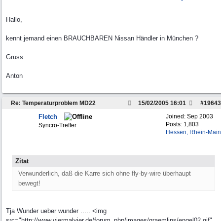
Hallo,
kennt jemand einen BRAUCHBAREN Nissan Händler in München ?
Gruss
Anton
Re: Temperaturproblem MD22
15/02/2005
16:01
#
19643
Fletch
Joined:
Sep 2003
Posts: 1,803
Syncro-Treffer
Hessen, Rhein-Main
Zitat
Verwunderlich, daß die Karre sich ohne fly-by-wire überhaupt
bewegt!
Tja Wunder ueber wunder ..... <img
src="http://www.viermalvier.de/forum_php/images/graemlins/engel02.gif"