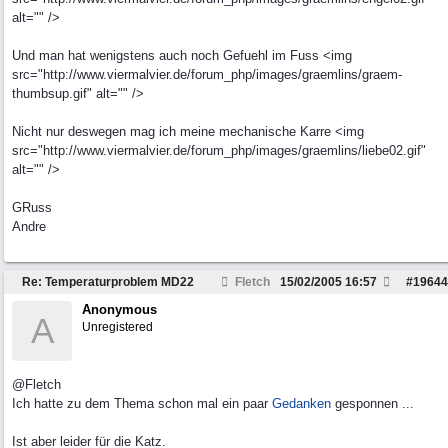
alt="" />
Und man hat wenigstens auch noch Gefuehl im Fuss <img
src="http://www.viermalvier.de/forum_php/images/graemlins/graem-
thumbsup.gif" alt="" />
Nicht nur deswegen mag ich meine mechanische Karre <img
src="http://www.viermalvier.de/forum_php/images/graemlins/liebe02.gif"
alt="" />
GRuss
Andre
Re: Temperaturproblem MD22
Fletch
15/02/2005
16:57
#
19644
Anonymous
A
Unregistered
@Fletch
Ich hatte zu dem Thema schon mal ein paar
Gedanken
gesponnen ...
Ist aber leider für die Katz.