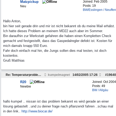
Matzpickup
Joined:
Feb 2005
Posts: 19
Neu
BW/Esslingen / Neuffen
Hallo Anton,
bin hier seit gerade drin und mir ist nicht bekannt ob du meine Mail erhälst.
Ich hatte dieses Problem an meinem MD22 auch aber im Sommer.
Bin daraufhin zur Werkstatt gefahren die haben einen Kompletten Check
gemacht und festgestellt, dass das Gaspedalregler defekt ist. Kosten für
mich damals knapp 550 Euro.
Fahr doch einfach mal hin, die Jungs sollen dies mal testen, ist doch
kostenlos.
Gruß Matthias
Re: Temperaturproblem MD22
kumpelmagnet
14/02/2005
17:26
#
19640
R20
Joined:
Oct 2004
Posts: 49
Newbie
BW / Allgäu
hallo kumpel .. nissan ist das problem bekannt es wird gerade an einer
lösung gebastelt ..und zu deiner frage nach pflanzenöl fahren ..schau mal
in den link..
http://www.biocar.de/