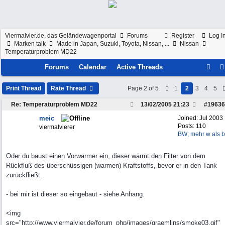
Viermalvier.de, das Geländewagenportal
Forums
Register
Log I
Marken talk
Made in Japan, Suzuki, Toyota, Nissan, ...
Nissan
Temperaturproblem MD22
Forums
Calendar
Active Threads
Print Thread
Rate Thread
Page 2 of 5
1
2
3
4
5
Re: Temperaturproblem MD22
13/02/2005
21:23
#
19636
meic
Joined:
Jul 2003
Posts: 110
viermalvierer
BW; mehr w als b
Oder du baust einen Vorwärmer ein, dieser wärmt den Filter von dem
Rückfluß des überschüssigen (warmen) Kraftstoffs, bevor er in den Tank
zurückfließt.
- bei mir ist dieser so eingebaut - siehe Anhang.
<img
src="http://www.viermalvier.de/forum_php/images/graemlins/smoke03.gif"