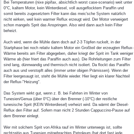
Bei Temperaturen (nixe pipifax, absichtlich worst case-scenario) weit unter
0°C, kaltem Motor, kein Winterdiesel, voll ausgeflocktem Paraffin und
somit bereits zugesetztem Filter kann das meic'sche System natürlich
nicht wirken, weil kein warmer Reflux erzeugt wird. Der Motor verweigert
schon mangels Sprit das Anspringen. Also wird dann auch kein Filter
beheizt.
Auch wird, wenn die Mühle dann doch auf 2-3 Töpfen ruckelt, in der
Startphase bei noch relativ kaltem Motor ein Großteil der erzeugten Reflux-
Wärme bereits am Filter abgegeben, daher kriegt der Sprit im Tank weniger
Wärme ab (hier friert das Paraffin auch aus). Die Rohrleitungen zum Filter
sind lang, dünnwandig und thermisch nicht isoliert. Da flockt das Paraffin
auch aus und verstopft alles (immer unter obigen Prämissen). Wenn der
Filter leergesaugt ist, steht die Mühle wieder. Hier liegt ein klarer Nachteil
der Reflux-"Heizung".
Das System wirkt gut, wenn z. B. bei Fahrten im Winter von
Tunesien/Genua (über 0°C) über den Brenner (-10°C) der restliche
tunesische Sprit (KEIN Winterdiesel) verheizt wird. Da wärmt der Diesel-
Reflux den Filter auf. Sofern man nicht 2 Stunden Cappuccino-Pause auf
dem Brenner einlegt.
Wer mit solchem Sprit von Afrika rauf im Winter unterwegs ist, sollte
rechtzeitig aus Tunesien mitgebrachtes Petroleum (hat dort fast jede