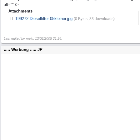
alt="" />
Attachments
199272-Dieselfilter-05kleiner.jpg
(0 Bytes, 83 downloads)
Last edited by meic;
13/02/2005
21:24
.
::::: Werbung ::::: JP