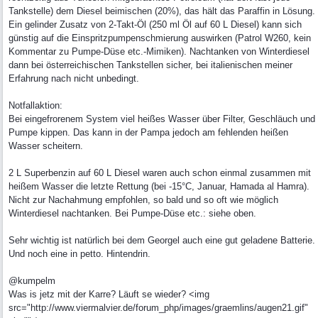
Tankstelle) dem Diesel beimischen (20%), das hält das Paraffin in Lösung.
Ein gelinder Zusatz von 2-Takt-Öl (250 ml Öl auf 60 L Diesel) kann sich
günstig auf die Einspritzpumpenschmierung auswirken (Patrol W260, kein
Kommentar zu Pumpe-Düse etc.-Mimiken). Nachtanken von Winterdiesel
dann bei österreichischen Tankstellen sicher, bei italienischen meiner
Erfahrung nach nicht unbedingt.
Notfallaktion:
Bei eingefrorenem System viel heißes Wasser über Filter, Geschläuch und
Pumpe kippen. Das kann in der Pampa jedoch am fehlenden heißen
Wasser scheitern.
2 L Superbenzin auf 60 L Diesel waren auch schon einmal zusammen mit
heißem Wasser die letzte Rettung (bei -15°C, Januar, Hamada al Hamra).
Nicht zur Nachahmung empfohlen, so bald und so oft wie möglich
Winterdiesel nachtanken. Bei Pumpe-Düse etc.: siehe oben.
Sehr wichtig ist natürlich bei dem Georgel auch eine gut geladene Batterie.
Und noch eine in petto. Hintendrin.
@kumpelm
Was is jetz mit der Karre? Läuft se wieder? <img
src="http://www.viermalvier.de/forum_php/images/graemlins/augen21.gif"