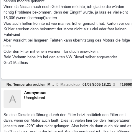
nennen möchte gebannt.
Wenn da Nissan auch noch Geld haben möchte, ich glaube die würden
richtig Probleme bekommen, denn der Eingriff würde, ja lass es vielleicht
15,00€ (wenn überhaupt)kosten.
Was auch helfen könnte ist wie man es früher gemacht hat, Karton vor den
Kühler stecken dann bekommt der Motor nicht alzu viel oder fast keinen
Fahrtwind.
Aber Vorsicht bei längeren Fahrten kann überhitztung des Motors die folge
sein.
Oder den Filter mit einem warmen Handtuch einwickeln.
Beid Variantn habe ich bei den alten VW Diesel selber angewendet.
Gruß Matthias
Re: Temperaturproblem MD22
Matzpickup
01/03/2005
18:21
#
19668
Anonymous
A
Unregistered
So eine Dieselrückführung durch den Filter heizt natürlich den Filter erst
dann, wenn der Motor auch läuft. Dies ist vielen hier bei den Temperaturen
jenseits von -22°C aber nicht gelungen. Also heizt da dann auch nix und es
fließt auch nix, weil ja der Filter mit Paraffin verstoppt ist. Und bei höheren