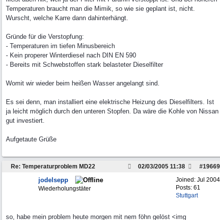
Temperaturen braucht man die Mimik, so wie sie geplant ist, nicht.
Wurscht, welche Karre dann dahinterhängt.
Gründe für die Verstopfung:
- Temperaturen im tiefen Minusbereich
- Kein properer Winterdiesel nach DIN EN 590
- Bereits mit Schwebstoffen stark belasteter Dieselfilter
Womit wir wieder beim heißen Wasser angelangt sind.
Es sei denn, man installiert eine elektrische Heizung des Dieselfilters. Ist
ja leicht möglich durch den unteren Stopfen. Da wäre die Kohle von Nissan
gut investiert.
Aufgetaute Grüße
Re: Temperaturproblem MD22
02/03/2005
11:38
#
19669
jodelsepp
Joined:
Jul 2004
Posts: 61
Wiederholungstäter
Stuttgart
so, habe mein problem heute morgen mit nem föhn gelöst <img