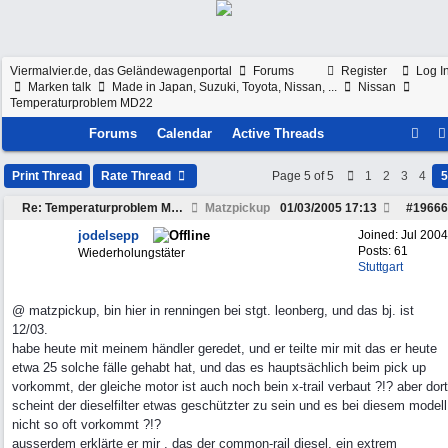
Viermalvier.de, das Geländewagenportal
Forums
Register
Log I
Marken talk
Made in Japan, Suzuki, Toyota, Nissan, ...
Nissan
Temperaturproblem MD22
Forums
Calendar
Active Threads
Print Thread
Rate Thread
Page 5 of 5
1
2
3
4
5
Re: Temperaturproblem MD22
Matzpickup
01/03/2005
17:13
#
19666
jodelsepp
Joined:
Jul 2004
Posts: 61
Wiederholungstäter
Stuttgart
@ matzpickup, bin hier in renningen bei stgt. leonberg, und das bj. ist
12/03.
habe heute mit meinem händler geredet, und er teilte mir mit das er heute
etwa 25 solche fälle gehabt hat, und das es hauptsächlich beim pick up
vorkommt, der gleiche motor ist auch noch bein x-trail verbaut ?!? aber dort
scheint der dieselfilter etwas geschützter zu sein und es bei diesem modell
nicht so oft vorkommt ?!?
ausserdem erklärte er mir , das der common-rail diesel, ein extrem