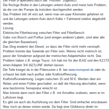
Der Filter (Papier)wird durch die "Flocken" zugesetzt.
Die flockige Brühe in den Leitungen unterm Auto sind meist kein Problem,
da die von der Pumpe da trotzdem durchgemöhrt werden.
Das Problem tritt oft erst auf, wenn man ein paar Kilometer gefahren ist
und die Leitungen unterm Auto durch Kälte + Fahrtwind stärker abgekühlt
werden.
Lösung:
Elektrische Filterheizung zwischen Filter und Filterflansch.
Gabs von Bosch und Purflux (und einigen anderen Labeln, sind aber alle
die gleichen Bauweisen).
Das Ding erwärmt den Diesel, so dass der Filter nicht mehr verstopft.
Problem könnte das Gewinde am Filter sein. Wenns nicht metrisch ist,
passt der Vorwärmer aufgrund der metrischen Adapterhülse nicht. Das
Problem haben z.B. einige Toyos. Ich hab mir für den BJ42 und den KZJ73
einen Adapter 3/4-16(?)-UNF drehen lassen.
Die Teile kriegst du in der Pölerszene z.B. bei
www.monopoel.de
oder du
schaust bei ibäh nach purflux oder Kraftstoffheizung,
Kraftstoffvorwärmung. Liegen zwischen 15 und 50 €. Werden über ein
Relais und einen Fühler geschaltet, so daß die Heizung abschaltet, wenn
eine bestimmte Temepratur erreicht ist.
Man könnte dann noch den Filter z.B. mit Armaflex isolieren, wenn er im
Luftstrom liegt.
Es gibt sie auch als Ausführung vor dem Filter. Sind einfacher einzubauen.
Was mich an denen stören würde: Da liegt eine Glühkerze direkt im