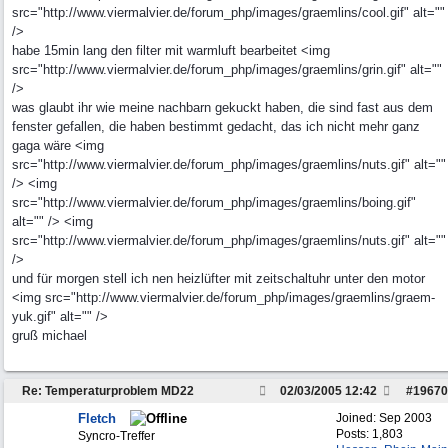
src="http://www.viermalvier.de/forum_php/images/graemlins/cool.gif" alt=""
/>
habe 15min lang den filter mit warmluft bearbeitet <img
src="http://www.viermalvier.de/forum_php/images/graemlins/grin.gif" alt=""
/>
was glaubt ihr wie meine nachbarn gekuckt haben, die sind fast aus dem
fenster gefallen, die haben bestimmt gedacht, das ich nicht mehr ganz
gaga wäre <img
src="http://www.viermalvier.de/forum_php/images/graemlins/nuts.gif" alt=""
/> <img
src="http://www.viermalvier.de/forum_php/images/graemlins/boing.gif"
alt="" /> <img
src="http://www.viermalvier.de/forum_php/images/graemlins/nuts.gif" alt=""
/>
und für morgen stell ich nen heizlüfter mit zeitschaltuhr unter den motor
<img src="http://www.viermalvier.de/forum_php/images/graemlins/graem-
yuk.gif" alt="" />
gruß michael
Re: Temperaturproblem MD22
02/03/2005
12:42
#
19670
Fletch
Joined:
Sep 2003
Posts: 1,803
Syncro-Treffer