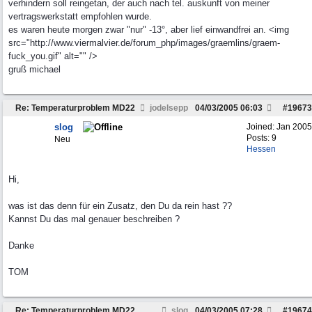
verhindern soll reingetan, der auch nach tel. auskunft von meiner
vertragswerkstatt empfohlen wurde.
es waren heute morgen zwar "nur" -13°, aber lief einwandfrei an. <img
src="http://www.viermalvier.de/forum_php/images/graemlins/graem-
fuck_you.gif" alt="" />
gruß michael
Re: Temperaturproblem MD22
jodelsepp
04/03/2005
06:03
#
19673
slog
Joined:
Jan 2005
Posts: 9
Neu
Hessen
Hi,
was ist das denn für ein Zusatz, den Du da rein hast ??
Kannst Du das mal genauer beschreiben ?
Danke
TOM
Re: Temperaturproblem MD22
slog
04/03/2005
07:28
#
19674