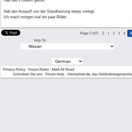
Hab das Problem gelöst.
Hab den Auspuff von der Standheizung etwas verlegt.
Ich mach morgen mal ein paar Bilder.
Page 5 of 5
1
2
3
4
5
Hop To
Privacy Policy
·
Forum Rules
·
Mark All Read
Schreiben Sie uns
·
Forum Help
·
Viermalvier.de, das Geländewagenporta