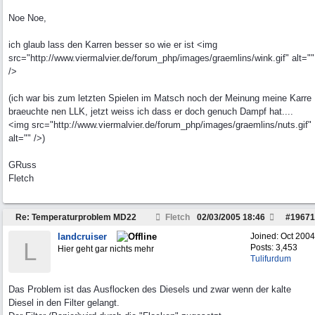
Noe Noe,
ich glaub lass den Karren besser so wie er ist <img
src="http://www.viermalvier.de/forum_php/images/graemlins/wink.gif" alt=""
/>
(ich war bis zum letzten Spielen im Matsch noch der Meinung meine Karre
braeuchte nen LLK, jetzt weiss ich dass er doch genuch Dampf hat....
<img src="http://www.viermalvier.de/forum_php/images/graemlins/nuts.gif"
alt="" />)
GRuss
Fletch
Re: Temperaturproblem MD22
Fletch
02/03/2005
18:46
#
19671
landcruiser
Joined:
Oct 2004
L
Posts: 3,453
Hier geht gar nichts mehr
Tulifurdum
Das Problem ist das Ausflocken des Diesels und zwar wenn der kalte
Diesel in den Filter gelangt.