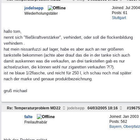
jodelsepp
Joined:
Jul 2004
Posts: 61
Wiederholungstäter
Stuttgart
hallo tom,
nennt sich "fließkraftverstärker", verhindert, oder soll die flockenbildung
verhindern .
hat mein nissanfuzzi auf lager, habe es aber auch an ner größeren
tankstelle bekommen (achte aber drauf das die in der tanke sich auch
damit auskennen was die verkaufen, an drei tankstellen gab es nur
achselzucken, die können wohl nur zigaretten verkaufen ?!?).
ist ne blaue 1/2flasche, und reicht für 250 l, ich schau noch mal später
nach der marke und genaue produktbezeichnung.
gruß michael
Re: Temperaturproblem MD22
jodelsepp
04/03/2005
18:16
#
19675
falte
Joined:
Jan 2003
Posts: 562
Freilaufnabär
Bayern, Oberpfalz