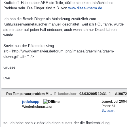
Kraftstoff. Haben aber ABE die Teile, dürfte also kein tatsächliches
Problem sein. Die Dinger sind z.B. von
www.diesel-therm.de.
Ich hab die Bosch-Dinger als Vorheizung zusätzlich zum
Kühlwasserwärmetauscher manuell geschaltet, weil ich PÖL fahre, würde
sie mir aber auf jeden Fall einbauen, auch wenn ich nur Diesel fahren
würde.
Soviel aus der Pölerecke <img
src="http://www.viermalvier.de/forum_php/images/graemlins/graem-
clown.gif" alt="" />
Grüsse
uwe
Re: Temperaturproblem MD22
landcruiser
03/03/2005
10:31
#
19672
jodelsepp
Joined:
Jul 2004
Posts: 61
Wiederholungstäter
Stuttgart
so, ich habe noch zusätzlich einen zusatz der die flockenbildung