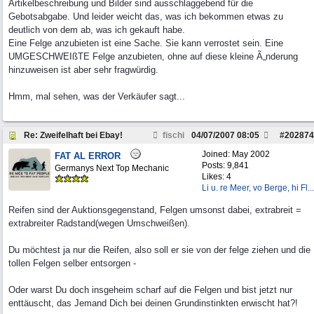
Artikelbeschreibung und Bilder sind ausschlaggebend für die
Gebotsabgabe. Und leider weicht das, was ich bekommen etwas zu
deutlich von dem ab, was ich gekauft habe.
Eine Felge anzubieten ist eine Sache. Sie kann verrostet sein. Eine
UMGESCHWEIßTE Felge anzubieten, ohne auf diese kleine Ã„nderung
hinzuweisen ist aber sehr fragwürdig.
Hmm, mal sehen, was der Verkäufer sagt...
Re: Zweifelhaft bei Ebay!
fischi
04/07/2007
08:05
#
202874
Joined:
May 2002
FAT AL ERROR
Posts: 9,841
Germanys Next Top Mechanic
Likes: 4
Li u. re Meer, vo Berge, hi Fl...
Reifen sind der Auktionsgegenstand, Felgen umsonst dabei, extrabreit =
extrabreiter Radstand(wegen Umschweißen).
Du möchtest ja nur die Reifen, also soll er sie von der felge ziehen und die
tollen Felgen selber entsorgen -
Oder warst Du doch insgeheim scharf auf die Felgen und bist jetzt nur
enttäuscht, das Jemand Dich bei deinen Grundinstinkten erwischt hat?!