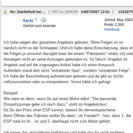
Re: Zweifelhaft bei Ebay!
FAT AL ERROR
04/07/2007
12:01
#
202875
Joined:
May 2002
fischi
Posts: 2,360
Gehört zum Inventar
Hamburg
Ich habe wegen des gesamten Angebots geboten. Ohne Felgen ist es
nämlich nicht so der Schnapper. Und ich halte deine Einschätzung, dass er
die Felgen ja umsonst dazugibt (was bei einem "Paketpreis" relativ ist) und
deswegen nicht an seine Aussagen gebunden ist, für falsch. Angebot ist
Angebot und auf die zugesagten Artikel habe ich einen Anspruch.
Außerdem stand dort nicht "extrabreite Spur", sondern "extrabreite Felge".
Ich habe die Beschreibung aufmerksam gelesen und da gibt es nichts
mißzuverstehen oder zu interpretieren. Sonst hätte ich gefragt.
Beispiel:
Wie wäre es denn, wenn Du auf einen Motor willst. "Die passende
Einspritzpumpe gebe ich noch dazu." steht im Angebotstext.
Da Du den Preis einer ESP kennst, bietest Du dementsprechend.
Beim Öffnen des Paketes stellst Du dann - oh Freude!!! - fest, dass 1. die
ESP total im Ar... ist und 2. überhaupt nicht zum Motor gehört.
Ich nenne das absichtliche Irreführung und halte das für nicht rechtens.