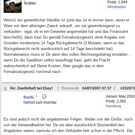
Posts: 1,944
Testtitel
Wiesbaden
Wenn's ein gewerblicher Händler ist (und das ist er immer dann, wenn er
Ware mit dem alleinigen Zweck ankauft, um sie gewinnbringend zu
verkaufen - egal, ob er ein Gewerbe angemeldet hat und das Finanzamt
bescheißt), dann hast Du gemäß Fernabsatzgesetz ohne Angabe von
Gründen mindestens 14 Tage Rückgaberecht (3 Monate, wenn er das
Rückgaberecht nicht ausdrücklich auf 14 Tage beschränkt hat).
Normalerweise muss er Dir dann den vollen Rechnungsbetrag erstatten ...
wenn Du die Spedition selbst beauftragt hast, geht die Fracht
wahrscheinlich auf Deine Kosten. Aber google das in dem
Fernabsatzgesetz nochmal nach.
Re: Zweifelhaft bei Ebay!
ThorstenD
04/07/2007
07:37
#
202873
Joined:
May 2002
fischi
Posts: 2,360
Gehört zum Inventar
Hamburg
Es sind jedoch nicht die angebotenen Felgen. Weder von der Größe, noch
von der Verwendbarkeit her. Da sie aber ausdrücklich Bestandteil des
Angebotes waren, vermute ich den Verkäufer hier schon in der Pflicht. Die