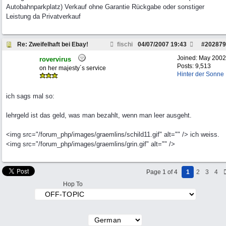
Autobahnparkplatz) Verkauf ohne Garantie Rückgabe oder sonstiger
Leistung da Privatverkauf
Re: Zweifelhaft bei Ebay!
fischi
04/07/2007
19:43
#
202879
Joined:
May 2002
rovervirus
Posts: 9,513
on her majesty´s service
Hinter der Sonne
ich sags mal so:
lehrgeld ist das geld, was man bezahlt, wenn man leer ausgeht.
<img src="/forum_php/images/graemlins/schild11.gif" alt="" /> ich weiss.
<img src="/forum_php/images/graemlins/grin.gif" alt="" />
Page 1 of 4
1
2
3
4
Hop To