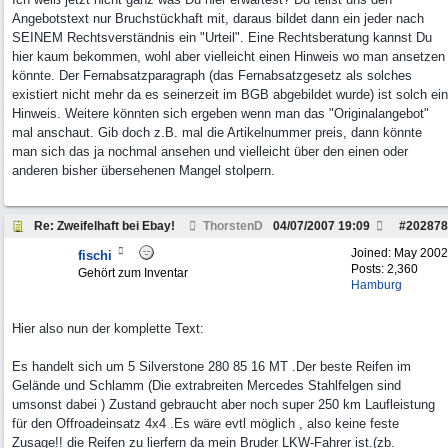
Angebotstext nur Bruchstückhaft mit, daraus bildet dann ein jeder nach
SEINEM Rechtsverständnis ein "Urteil". Eine Rechtsberatung kannst Du
hier kaum bekommen, wohl aber vielleicht einen Hinweis wo man ansetzen
könnte. Der Fernabsatzparagraph (das Fernabsatzgesetz als solches
existiert nicht mehr da es seinerzeit im BGB abgebildet wurde) ist solch ein
Hinweis. Weitere könnten sich ergeben wenn man das "Originalangebot"
mal anschaut. Gib doch z.B. mal die Artikelnummer preis, dann könnte
man sich das ja nochmal ansehen und vielleicht über den einen oder
anderen bisher übersehenen Mangel stolpern.
Re: Zweifelhaft bei Ebay!
ThorstenD
04/07/2007
19:09
#
202878
Joined:
May 2002
fischi
Posts: 2,360
Gehört zum Inventar
Hamburg
Hier also nun der komplette Text:
Es handelt sich um 5 Silverstone 280 85 16 MT .Der beste Reifen im
Gelände und Schlamm (Die extrabreiten Mercedes Stahlfelgen sind
umsonst dabei ) Zustand gebraucht aber noch super 250 km Laufleistung
für den Offroadeinsatz 4x4 .Es wäre evtl möglich , also keine feste
Zusage!! die Reifen zu lierfern da mein Bruder LKW-Fahrer ist.(zb.