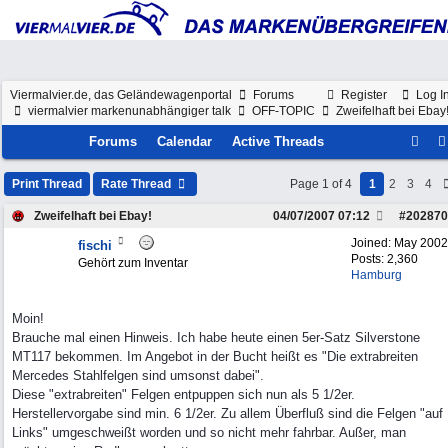
Viermalvier.de, das Geländewagenportal
Forums
Register
Log I
viermalvier markenunabhängiger talk
OFF-TOPIC
Zweifelhaft bei Ebay
Forums
Calendar
Active Threads
Print Thread
Rate Thread
Page 1 of 4
1
2
3
4
Zweifelhaft bei Ebay!
04/07/2007
07:12
#
202870
Joined:
May 2002
fischi
Posts: 2,360
Gehört zum Inventar
Hamburg
Moin!
Brauche mal einen Hinweis. Ich habe heute einen 5er-Satz Silverstone
MT117 bekommen. Im Angebot in der Bucht heißt es "Die extrabreiten
Mercedes Stahlfelgen sind umsonst dabei".
Diese "extrabreiten" Felgen entpuppen sich nun als 5 1/2er.
Herstellervorgabe sind min. 6 1/2er. Zu allem Überfluß sind die Felgen "auf
Links" umgeschweißt worden und so nicht mehr fahrbar. Außer, man