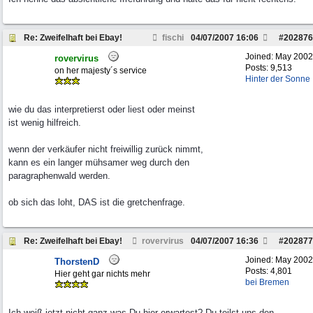
Re: Zweifelhaft bei Ebay!
fischi
04/07/2007
16:06
#
202876
Joined:
May 2002
rovervirus
Posts: 9,513
on her majesty´s service
Hinter der Sonne
wie du das interpretierst oder liest oder meinst
ist wenig hilfreich.
wenn der verkäufer nicht freiwillig zurück nimmt,
kann es ein langer mühsamer weg durch den
paragraphenwald werden.
ob sich das loht, DAS ist die gretchenfrage.
Re: Zweifelhaft bei Ebay!
rovervirus
04/07/2007
16:36
#
202877
Joined:
May 2002
ThorstenD
Posts: 4,801
Hier geht gar nichts mehr
bei Bremen
Ich weiß jetzt nicht ganz was Du hier erwartest? Du teilst uns den