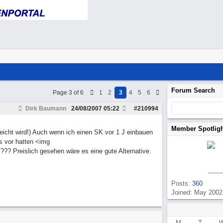
Forum Search
Page 3 of 6
1
2
3
4
5
6
Dirk Baumann
24/08/2007
05:22
#
210994
Member Spotlig
reicht wird!) Auch wenn ich einen SK vor 1 J einbauen
s vor hatten <img
?? Preislich gesehen wäre es eine gute Alternative.
Posts:
360
Joined: May 2002
M
T