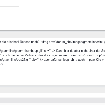
hr die orischnol Reifens näch?! <img src="/forum_php/images/graemlins/wink.gi
raemlins/graem-thumbsup.gif" alt="" /> Dann bist du aber nicht einer der S
" /> Ich meine der Verbrauch lässt sich gut sehen... <img src="/forum_php/i
graemlins/trau27.gif" alt="" /> aber dafür schlepp ich ja auch ´n paar Kilo 
 />