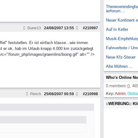
Theneverendingfai
ierforum....
Neuer Kontinent 
Dune13
24/08/2007
13:55
#
210997
Auf`m Keller
Musik-Empfehlun
" feststellen. Er ist einfach klasse...wie immer.
Fahrverbote / Um
st er ok, hab im Urlaub knapp 4.000 km zurückgelegt
rc="/forum_php/images/graemlins/boing.gif" alt="" />
Neue Kfz-Steuer
Alte Möhren ...
Who's Online N
0 members (), 465
Key:
Admin
,
Globa
Fletch
25/08/2007
00:59
#
210998
::WERBUNG:: Kl