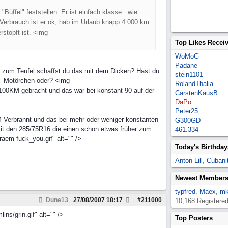
ffel" feststellen. Er ist einfach klasse...wie
 Verbrauch ist er ok, hab im Urlaub knapp 4.000 km
stopft ist. <img
Top Likes Recei
WoMoG
Padane
e zum Teufel schaffst du das mit dem Dicken? Hast du
stein1101
T Motörchen oder? <img
RolandThalia
r/100KM gebracht und das war bei konstant 90 auf der
CarstenKausB
DaPo
Peter25
M Verbrannt und das bei mehr oder weniger konstanten
G300GD
mit den 285/75R16 die einen schon etwas früher zum
461.334
aem-fuck_you.gif" alt="" />
Today's Birthday
Anton Lill
,
Cubanit
Newest Member
typfred
,
Maex
,
mk
Dune13
27/08/2007
18:17
#
211000
10,168 Registere
ns/grin.gif" alt="" />
Top Posters