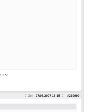
o 1??
Zeli
27/08/2007
18:15
#
210999