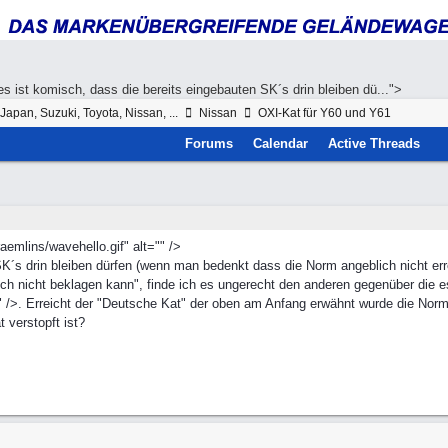
 es ist komisch, dass die bereits eingebauten SK´s drin bleiben dü...">
Japan, Suzuki, Toyota, Nissan, ...
Nissan
OXI-Kat für Y60 und Y61
Forums
Calendar
Active Threads
emlins/wavehello.gif" alt="" />
 SK´s drin bleiben dürfen (wenn man bedenkt dass die Norm angeblich nicht er
ch nicht beklagen kann", finde ich es ungerecht den anderen gegenüber die e
 />. Erreicht der "Deutsche Kat" der oben am Anfang erwähnt wurde die Norm?
t verstopft ist?