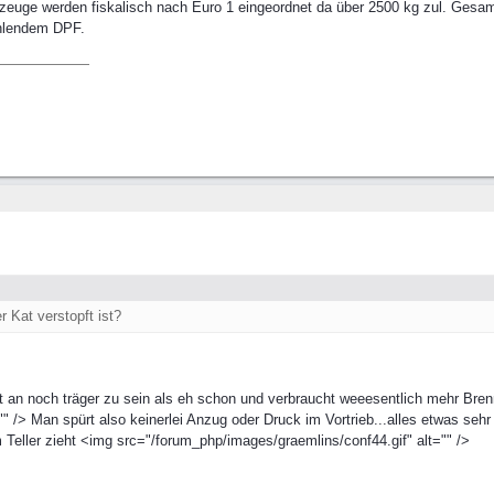
zeuge werden fiskalisch nach Euro 1 eingeordnet da über 2500 kg zul. Gesa
ehlendem DPF.
r Kat verstopft ist?
ngt an noch träger zu sein als eh schon und verbraucht weeesentlich mehr Bre
" /> Man spürt also keinerlei Anzug oder Druck im Vortrieb...alles etwas sehr
Teller zieht <img src="/forum_php/images/graemlins/conf44.gif" alt="" />