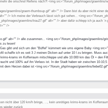
h mehr die orischnol Reifens näch?! <img src="/forum_php/images/graemlins/win
es/graemlins/graem-thumbsup.gif" alt="" /> Dann bist du aber nicht einer d
lt="" /> Ich meine der Verbrauch lässt sich gut sehen... <img src="/forum_p
php/images/graemlins/trau27.gif" alt="" /> aber dafür schlepp ich ja auch ´n
t="" />
gif" alt="" /> alle zusammen... <img src="/forum_php/images/graemlins/grin.
s zu lesen!
 Gas gibt und sich um den "Büffel" kümmert wie ums eigene Baby <img src="/f
fil schaffe ich es seit 3 J meinen Dicken auf unter 10 l zu bringen. Muss au
 krims-krams im Kofferraum mitschleppe und alle 10.000 km das Öl + den Filte
aucht und 100% auf ihn Verlass ist. In der Stadt haben wir zwischen 10-10,5 
it dem Herzen dabei ist <img src="/forum_php/images/graemlins/liebe02.gif" 
en nicht über 120 km/h bringe, ..., kein unnötiges krims-krams im Kofferrau
les wieder zurück