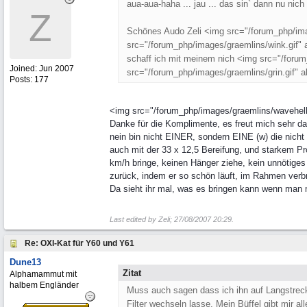
aua-aua-haha ... jau ... das sin` dann nu nic
Z
Schönes Audo Zeli <img src="/forum_php/imag
src="/forum_php/images/graemlins/wink.gif" a
schaff ich mit meinem nich <img src="/forum_
Joined:
Jun 2007
src="/forum_php/images/graemlins/grin.gif" al
Posts: 177
<img src="/forum_php/images/graemlins/wavehello.
Danke für die Komplimente, es freut mich sehr da
nein bin nicht EINER, sondern EINE (w) die nicht
auch mit der 33 x 12,5 Bereifung, und starkem Pro
km/h bringe, keinen Hänger ziehe, kein unnötiges
zurück, indem er so schön läuft, im Rahmen verbr
Da sieht ihr mal, was es bringen kann wenn man m
Last edited by Zeli;
27/08/2007
20:29
.
Re: OXI-Kat für Y60 und Y61
Dune13
Zitat
Alphamammut mit
halbem Engländer
Muss auch sagen dass ich ihn auf Langstreck
Filter wechseln lasse. Mein Büffel gibt mir al