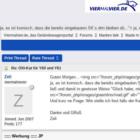
ja, es ist komisch, dass die bereits eingebauten SK´s drin bleiben dü...">
ja,
Viermalvier.de, das Geländewagenportal
Forums
Marken talk
Made in 
Print Thread
Rate Thread
Re: OXI-Kat für Y60 und Y61
Zeli
Guten Morgen... <img src="/forum_php/images/gra
viermalvierer
ja, es ist komisch, dass die bereits eingebauten
ließ und damit in gewisser Weise "Glück habe, mi
Z
src="/forum_php/images/graemlins/mad.gif" alt=""
Und kurz ne Frage: Wie stelle ich fest falls der Ka
Danke und GRuß
Zeli
Joined:
Jun 2007
Posts: 177
::::: Werbung ::::: JP