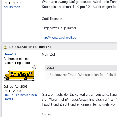
Was dann zwangsläufig bedeuten würde, die Fahr
Posts: 4,801
Kubik plus nochmal 1,20 pro 100 Kubik wegen f
bei Bremen
Gruß Thorsten
...irgendwas is´ ja immer!
http://www.patrol-welt.de
Re: OXI-Kat für Y60 und Y61
Dune13
Moin Zeli
Alphamammut mit
halbem Engländer
Zitat
Und kurz ne Frage: Wie stelle ich fest falls de
Joined:
Apr 2003
Posts: 2,098
Ganz einfach, der Dicke verliert an Leistung, fä
..im Haus eines kleinen
Dorfes...
src="/forum_php/images/graemlins/blush.gif" alt="
Faucht und Zischt und er keinen Hering mehr vom 
Gruss