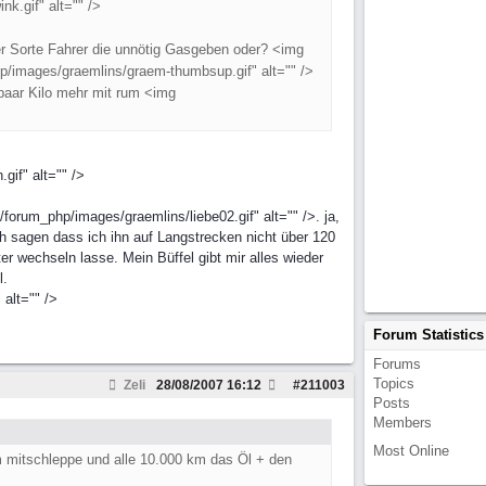
k.gif" alt="" />
er Sorte Fahrer die unnötig Gasgeben oder? <img
hp/images/graemlins/graem-thumbsup.gif" alt="" />
 paar Kilo mehr mit rum <img
gif" alt="" />
orum_php/images/graemlins/liebe02.gif" alt="" />. ja,
ch sagen dass ich ihn auf Langstrecken nicht über 120
r wechseln lasse. Mein Büffel gibt mir alles wieder
l.
alt="" />
Forum Statistics
Forums
Topics
Zeli
28/08/2007
16:12
#
211003
Posts
Members
Most Online
m mitschleppe und alle 10.000 km das Öl + den