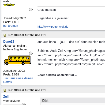
mehr
Gruß Thorsten
Joined:
May 2002
...irgendwas is´ ja immer!
Posts: 4,801
bei Bremen
http://www.patrol-welt.de
Re: OXI-Kat für Y60 und Y61
Dune13
aua-aua-haha ... jau ... das sin` dann nu nich me
Alphamammut mit
halbem Engländer
Schönes Audo Zeli <img src="/forum_php/images/g
src="/forum_php/images/graemlins/wink.gif" alt="
ich mit meinem nich <img src="/forum_php/images/
src="/forum_php/images/graemlins/grin.gif" alt=""
Joined:
Apr 2003
Posts: 2,098
...bald sind wa wech hier :o) ...
..im Haus eines kleinen
Dorfes...
Re: OXI-Kat für Y60 und Y61
Zeli
Zitat
viermalvierer