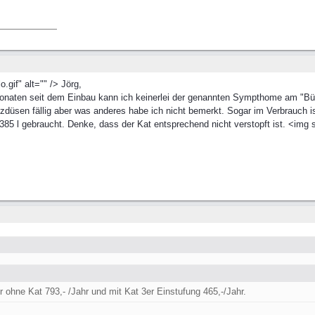
gif" alt="" /> Jörg,
naten seit dem Einbau kann ich keinerlei der genannten Sympthome am "Büffel
zdüsen fällig aber was anderes habe ich nicht bemerkt. Sogar im Verbrauch i
85 l gebraucht. Denke, dass der Kat entsprechend nicht verstopft ist. <img s
r ohne Kat 793,- /Jahr und mit Kat 3er Einstufung 465,-/Jahr.