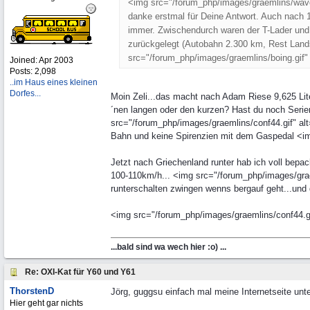
<img src="/forum_php/images/graemlins/wavehe
danke erstmal für Deine Antwort. Auch nach 1
immer. Zwischendurch waren der T-Lader und d
zurückgelegt (Autobahn 2.300 km, Rest Landst
src="/forum_php/images/graemlins/boing.gif" 
Joined:
Apr 2003
Posts: 2,098
..im Haus eines kleinen
Dorfes...
Moin Zeli...das macht nach Adam Riese 9,625 Lit
´nen langen oder den kurzen? Hast du noch Seri
src="/forum_php/images/graemlins/conf44.gif" alt=
Bahn und keine Spirenzien mit dem Gaspedal <img
Jetzt nach Griechenland runter hab ich voll bep
100-110km/h... <img src="/forum_php/images/grae
runterschalten zwingen wenns bergauf geht...und 
<img src="/forum_php/images/graemlins/conf44.gif
...bald sind wa wech hier :o) ...
Re: OXI-Kat für Y60 und Y61
ThorstenD
Jörg, guggsu einfach mal meine Internetseite unte
Hier geht gar nichts