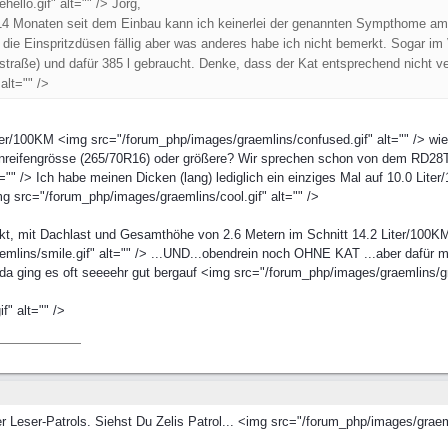
llo.gif" alt="" /> Jörg,
4 Monaten seit dem Einbau kann ich keinerlei der genannten Sympthome am "Bü
ie Einspritzdüsen fällig aber was anderes habe ich nicht bemerkt. Sogar im
raße) und dafür 385 l gebraucht. Denke, dass der Kat entsprechend nicht ver
alt="" />
er/100KM <img src="/forum_php/images/graemlins/confused.gif" alt="" /> wi
enreifengrösse (265/70R16) oder größere? Wir sprechen schon von dem RD28
"" /> Ich habe meinen Dicken (lang) lediglich ein einziges Mal auf 10.0 Lite
 src="/forum_php/images/graemlins/cool.gif" alt="" />
ackt, mit Dachlast und Gesamthöhe von 2.6 Metern im Schnitt 14.2 Liter/100K
mlins/smile.gif" alt="" /> ...UND...obendrein noch OHNE KAT ...aber dafür 
da ging es oft seeeehr gut bergauf <img src="/forum_php/images/graemlins/gr
" alt="" />
r Leser-Patrols. Siehst Du Zelis Patrol... <img src="/forum_php/images/graemli