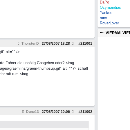
DaPo
Ozymandias
Yankee
ranx
RoverLover
:::: VIERMALVI
ThorstenD
27/08/2007
18:28
#
211001
f" alt="" />
orte Fahrer die unnötig Gasgeben oder? <img
mages/graemlins/graem-thumbsup.gif" alt="" /> schaff
mehr mit rum <img
Dune13
27/08/2007
20:06
#
211002