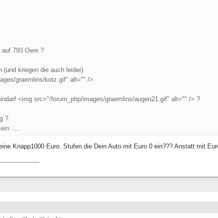
 auf 793 Oere ?
 (und kriegen die auch leider)
es/graemlins/kotz.gif" alt="" />
indarf <img src="/forum_php/images/graemlins/augen21.gif" alt="" /> ?
g ?
in .....
ine Knapp1000 Euro. Stufen die Dein Auto mit Euro 0 ein??? Anstatt mit Eur