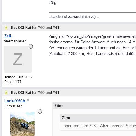
Jörg
...bald sind wa wech hier :o) ...
Re: OXI-Kat für Y60 und Y61
Zeli
<img src="/forum_php/images/graemlins/wavehello.
viermalvierer
danke erstmal für Deine Antwort. Auch nach 14 Mo
Zwischendurch waren der T-Lader und die Einsprit
Z
(Autobahn 2.300 km, Rest Landstraße) und dafür 3
Joined:
Jun 2007
Posts: 177
Re: OXI-Kat für Y60 und Y61
LockeY60A
Zitat
Enthusiast
Zitat
spart pro Jahr 328,-. Abzuführende Steue