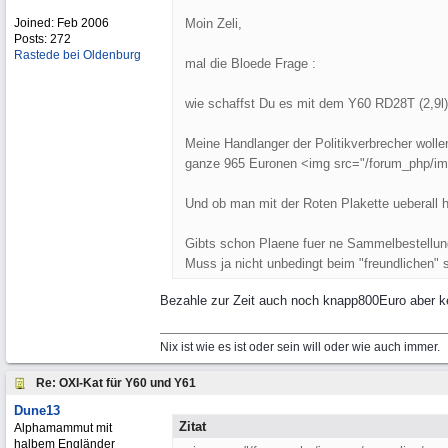
Joined:
Feb 2006
Moin Zeli,
Posts: 272
Rastede bei Oldenburg
mal die Bloede Frage :
wie schaffst Du es mit dem Y60 RD28T (2,9l)
Meine Handlanger der Politikverbrecher wollen
ganze 965 Euronen <img src="/forum_php/imag
Und ob man mit der Roten Plakette ueberall h
Gibts schon Plaene fuer ne Sammelbestellun
Muss ja nicht unbedingt beim "freundlichen" se
Bezahle zur Zeit auch noch knapp800Euro aber ke
Nix ist wie es ist oder sein will oder wie auch immer.
Re: OXI-Kat für Y60 und Y61
Dune13
Zitat
Alphamammut mit
halbem Engländer