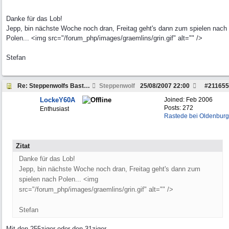
Danke für das Lob!
Jepp, bin nächste Woche noch dran, Freitag geht's dann zum spielen nach
Polen... <img src="/forum_php/images/graemlins/grin.gif" alt="" />
Stefan
Re: Steppenwolfs Bastelstunde...
Steppenwolf
25/08/2007
22:00
#
211655
LockeY60A
Joined:
Feb 2006
Posts: 272
Enthusiast
Rastede bei Oldenburg
Zitat
Danke für das Lob!
Jepp, bin nächste Woche noch dran, Freitag geht's dann zum
spielen nach Polen... <img
src="/forum_php/images/graemlins/grin.gif" alt="" />
Stefan
Mit den 255ziger oder den 31ziger.