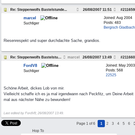
Re: Steppenwolfs Bastelstunde...
26/08/2007
11:51
#
211659
marcel
Joined:
Aug 2004
Posts: 483
Suchtiger
Bergisch Gladbach
Riesenrespekt und super durchdachte Sache, grandios.
Re: Steppenwolfs Bastelstunde...
marcel
26/08/2007
13:49
#
211660
FordV8
Joined:
May 2003
Posts: 568
Suchtiger
22525
Schöne Arbeit, dickes Lob von mir.
Vielleicht schaffe ich es ja mal irgendwann nach Peckfitz, um Deine Arbeit
mal aus nächster Nähe zu bewundern!
Last edited by FordV8;
26/08/2007
13:49
.
Page 1 of 6
1
2
3
4
5
6
Hop To