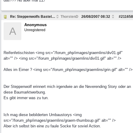
das??? Nu aber mal ZZ!
Re: Steppenwolfs Bastelstunde...
ThorstenD
26/08/2007
08:32
#
211658
Anonymous
A
Unregistered
Reifenfetischisten <img src="/forum_php/images/graemlins/div01.gif"
alt="" /> <img src="/forum_php/images/graemlins/div01.gif" alt="" />
Alles im Eimer ? <img src="/forum_php/images/graemlins/grin.gif" alt="" />
Der Steppenwolf erinnert mich irgendwie an die Neverending Story oder an
diese Baumarktwerbung.
Es gibt immer was zu tun.
Ich mag diese bebilderten Umbaustorys <img
src="/forum_php/images/graemlins/graem-thumbsup.gif" alt="" />
Aber ich selbst bin eine zu faule Socke für soviel Action.