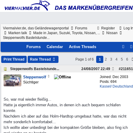
Viermalvier.de, das Geländewagenportal
Forums
Register
Log I
Marken talk
Made in Japan, Suzuki, Toyota, Nissan, ...
Nissan
Steppenwolfs Bastelstunde...
Forums
Calendar
Active Threads
Print Thread
Rate Thread
Page 1 of 6
1
2
3
4
5
6
Steppenwolfs Bastelstunde...
24/08/2007
22:49
#
211651
Steppenwolf
Joined:
Dec 2003
Posts: 694
Süchtiger
Kassel/ Deutschland
So, war mal wieder fleißig...
Hatte ja eigentlich immer Autos, in denen ich auch bequem schlafen
konnte.
Nachdem ich aber auf das Holm-Hardtop umgebaut hatte, war das nicht
mehr sonderlich komfortabel...
Ich wollte aber unbedingt bei der kompakten Größe bleiben, also fing ich