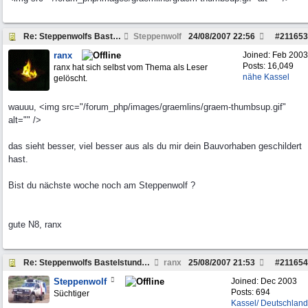
Re: Steppenwolfs Bastelstunde...
Steppenwolf
24/08/2007
22:56
#
211653
ranx
Joined:
Feb 2003
Posts: 16,049
ranx hat sich selbst vom Thema als Leser
nähe Kassel
gelöscht.
wauuu, <img src="/forum_php/images/graemlins/graem-thumbsup.gif"
alt="" />
das sieht besser, viel besser aus als du mir dein Bauvorhaben geschildert
hast.
Bist du nächste woche noch am Steppenwolf ?
gute N8, ranx
Re: Steppenwolfs Bastelstunde...
ranx
25/08/2007
21:53
#
211654
Steppenwolf
Joined:
Dec 2003
Posts: 694
Süchtiger
Kassel/ Deutschland