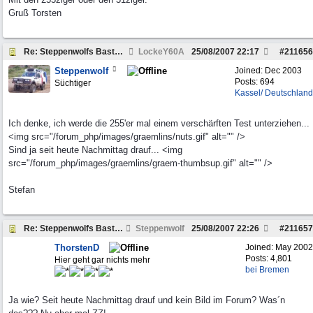
Gruß Torsten
Re: Steppenwolfs Bastelstunde...
LockeY60A
25/08/2007
22:17
#
211656
Steppenwolf
Joined:
Dec 2003
Posts: 694
Süchtiger
Kassel/ Deutschland
Ich denke, ich werde die 255'er mal einem verschärften Test unterziehen...
<img src="/forum_php/images/graemlins/nuts.gif" alt="" />
Sind ja seit heute Nachmittag drauf... <img
src="/forum_php/images/graemlins/graem-thumbsup.gif" alt="" />
Stefan
Re: Steppenwolfs Bastelstunde...
Steppenwolf
25/08/2007
22:26
#
211657
ThorstenD
Joined:
May 2002
Posts: 4,801
Hier geht gar nichts mehr
bei Bremen
Ja wie? Seit heute Nachmittag drauf und kein Bild im Forum? Was´n