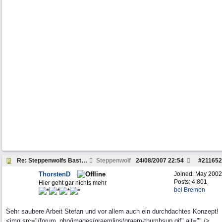
Re: Steppenwolfs Bastelstunde...
Steppenwolf
24/08/2007
22:54
#
211652
ThorstenD
Joined:
May 2002
Posts: 4,801
Hier geht gar nichts mehr
bei Bremen
Sehr saubere Arbeit Stefan und vor allem auch ein durchdachtes Konzept!
<img src="/forum_php/images/graemlins/graem-thumbsup.gif" alt="" />