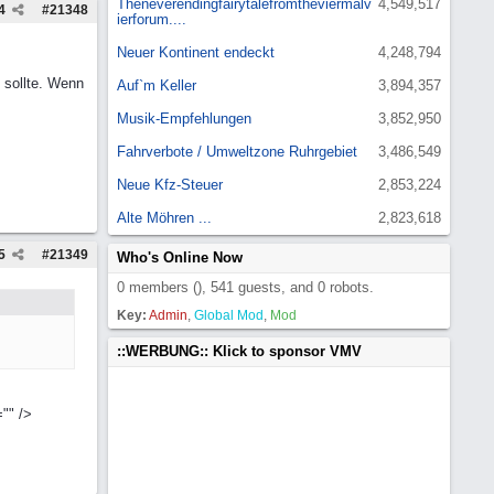
Theneverendingfairytalefromtheviermalv
4,549,517
4
#
21348
ierforum....
Neuer Kontinent endeckt
4,248,794
 sollte. Wenn
Auf`m Keller
3,894,357
Musik-Empfehlungen
3,852,950
Fahrverbote / Umweltzone Ruhrgebiet
3,486,549
Neue Kfz-Steuer
2,853,224
Alte Möhren ...
2,823,618
5
#
21349
Who's Online Now
0 members (), 541 guests, and 0 robots.
Key:
Admin
,
Global Mod
,
Mod
::WERBUNG:: Klick to sponsor VMV
"" />