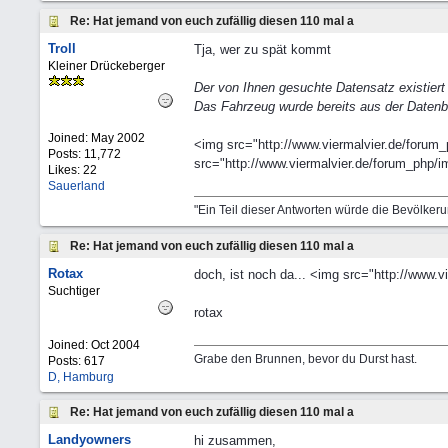
Re: Hat jemand von euch zufällig diesen 110 mal a
Troll
Tja, wer zu spät kommt
Kleiner Drückeberger
Der von Ihnen gesuchte Datensatz existiert
Das Fahrzeug wurde bereits aus der Datenb
Joined:
May 2002
<img src="http://www.viermalvier.de/forum_
Posts: 11,772
src="http://www.viermalvier.de/forum_php/im
Likes: 22
Sauerland
"Ein Teil dieser Antworten würde die Bevölker
Re: Hat jemand von euch zufällig diesen 110 mal a
Rotax
doch, ist noch da... <img src="http://www.
Suchtiger
rotax
Joined:
Oct 2004
Grabe den Brunnen, bevor du Durst hast.
Posts: 617
D, Hamburg
Re: Hat jemand von euch zufällig diesen 110 mal a
Landyowners
hi zusammen,