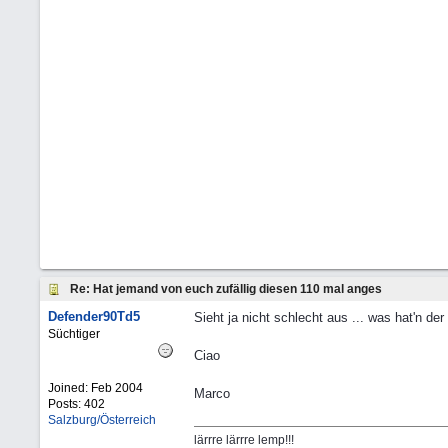
Re: Hat jemand von euch zufällig diesen 110 mal anges
Defender90Td5
Sieht ja nicht schlecht aus ... was hat'n der
Süchtiger
Ciao
Joined:
Feb 2004
Marco
Posts: 402
Salzburg/Österreich
lärrre lärrre lemp!!!