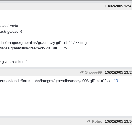
13/02/2005
12:4
 nicht mehr.
ank gelöscht.
php/images/graemlins/graem-cry.gif" alt="" /> <img
ages/graemlins/graem-cry.gif" alt="" />
ung verunsichern"
Snoopy99
13/02/2005
13:3
viermalvier.de/forum_php/images/graemlins/dooya003.gif" alt="" />
110
Rotax
13/02/2005
13:3