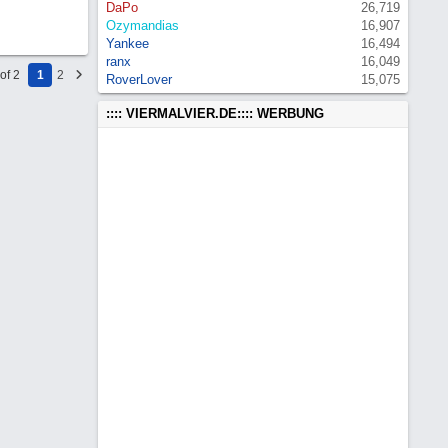
DaPo
26,719
Ozymandias
16,907
Yankee
16,494
ranx
16,049
of 2
1
2
RoverLover
15,075
:::: VIERMALVIER.DE:::: WERBUNG