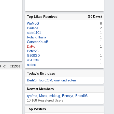
Top Likes Received
(30 Days)
WoMoG
6
Padane
2
stein1101
1
RolandThalia
1
CarstenKausB
1
DaPo
1
Peter25
1
G300GD
1
461.334
1
atolex
1
7
#
21353
Today's Birthdays
BertiOnTourCOM
,
onehundredten
Newest Members
typfred
,
Maex
,
mkklug
,
Ennalyt
,
Borsti93
10,168 Registered Users
Top Posters