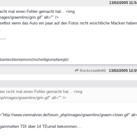
13/02/2005
11:5
icht mal einen Fehler gemacht hat... <img
ages/graemlins/grin.gif" alt="" />
, selbst wenn das Auto ein paar auf den Fotos nicht ersichtliche Macken haben
.
mbamlecktsmiamorschscheißglumpfaregts!
Rockcrawlin90
13/02/2005
12:0
er nicht mal einen Fehler gemacht hat... <img
p/images/graemlins/grin.gif" alt="" />
http://www.viermalvier.de/forum_php/images/graemlins/graem-clown.gif" alt=
ngegammelten TDI über 14 TEumel bekommen....