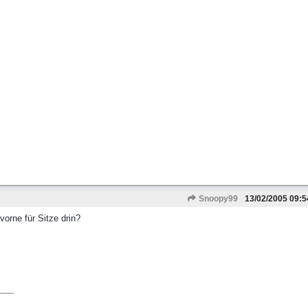
Snoopy99
13/02/2005
09:5
 vorne für Sitze drin?