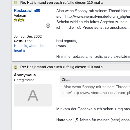
Re: Hat jemand von euch zufällig diesen 110 mal a
Rockcrawlin90
Also wenn Snoopy mit seinem Thread hier n
Veteran
src="http://www.viermalvier.de/forum_php/im
Scheint wirklich ein faires Angebot zu sein
ich mir die Td5 Preise sonst so anschaue...
Joined:
Dec 2002
best regards,
Posts: 1,595
Home is, where the
Robin
heart is
Himmiherrgottsagramentzefixhalelujakreitzbi
Re: Hat jemand von euch zufällig diesen 110 mal a
Anonymous
Zitat
Unregistered
Also wenn Snoopy mit seinem Thread hi
A
src="http://www.viermalvier.de/forum_ph
Mir kam der Gedanke auch schon <img src="
Hatte vor 1,5 Jahren für meinen (sehr) a