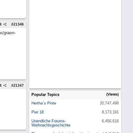
4
#
21346
ns/graem-
4
#
21347
Popular Topics
(Views)
Hertha`s Pinte
20,747,498
Pier 18
8,173,191
Unendliche Forums-
6,456,616
Weihnachtsgeschichte