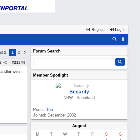
Register
Log In
Forum Search
of 2
1
2
3
#
21344
ändler weis.
Member Spotlight
Security
NRW - Sauerland
Posts:
165
Joined: December 2002
August
M
T
W
T
F
S
S