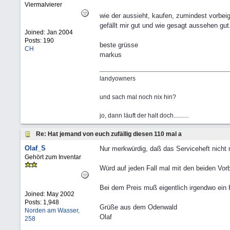
Viermalvierer
wie der aussieht, kaufen, zumindest vorbei
gefällt mir gut und wie gesagt aussehen gut
Joined:
Jan 2004
Posts: 190
beste grüsse
CH
markus
landyowners
und sach mal noch nix hin?
jo, dann läuft der halt doch..........
Re: Hat jemand von euch zufällig diesen 110 mal a
Olaf_S
Nur merkwürdig, daß das Serviceheft nicht 
Gehört zum Inventar
Würd auf jeden Fall mal mit den beiden Vor
Bei dem Preis muß eigentlich irgendwo ein 
Joined:
May 2002
Posts: 1,948
Grüße aus dem Odenwald
Norden am Wasser,
Olaf
258