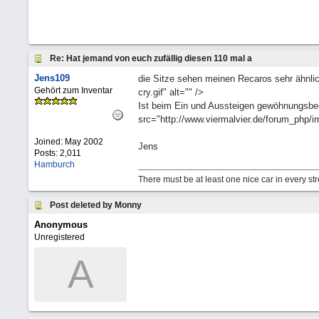
Re: Hat jemand von euch zufällig diesen 110 mal a
Jens109
die Sitze sehen meinen Recaros sehr ähnlic
Gehört zum Inventar
cry.gif" alt="" />
Ist beim Ein und Aussteigen gewöhnungsbed
src="http://www.viermalvier.de/forum_php/i
Joined:
May 2002
Jens
Posts: 2,011
Hamburch
There must be at least one nice car in every st
Post deleted by Monny
Anonymous
Unregistered
A