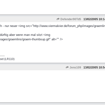
Defender90Td5
13/02/2005
10:1
h - nur neuer <img src="http://www.viermalvier.de/forum_php/images/graemli
ürftig aber wenn man mal sitzt <img
mages/graemlins/graem-thumbsup.gif" alt="" />
reet (LR110)
Jens109
13/02/2005
10:5