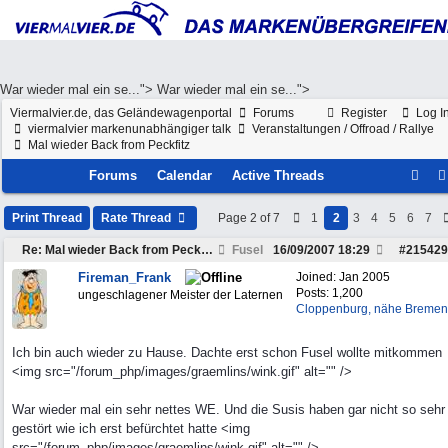
War wieder mal ein se...">
War wieder mal ein se...">
Viermalvier.de, das Geländewagenportal
Forums
Register
Log I
viermalvier markenunabhängiger talk
Veranstaltungen / Offroad / Rallye
Mal wieder Back from Peckfitz
Forums
Calendar
Active Threads
Print Thread
Rate Thread
Page 2 of 7
1
2
3
4
5
6
7
Re: Mal wieder Back from Peckfitz
Fusel
16/09/2007
18:29
#
215429
Fireman_Frank
Joined:
Jan 2005
Posts: 1,200
ungeschlagener Meister der Laternen
Cloppenburg, nähe Bremen
Ich bin auch wieder zu Hause. Dachte erst schon Fusel wollte mitkommen
<img src="/forum_php/images/graemlins/wink.gif" alt="" />
War wieder mal ein sehr nettes WE. Und die Susis haben gar nicht so sehr
gestört wie ich erst befürchtet hatte <img
src="/forum_php/images/graemlins/wink.gif" alt="" />