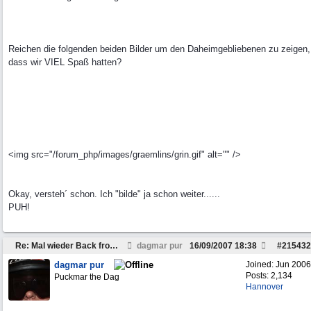
Reichen die folgenden beiden Bilder um den Daheimgebliebenen zu zeigen,
dass wir VIEL Spaß hatten?
<img src="/forum_php/images/graemlins/grin.gif" alt="" />
Okay, versteh´ schon. Ich "bilde" ja schon weiter......
PUH!
Re: Mal wieder Back from Peckfitz
dagmar pur
16/09/2007
18:38
#
215432
dagmar pur
Joined:
Jun 2006
Posts: 2,134
Puckmar the Dag
Hannover