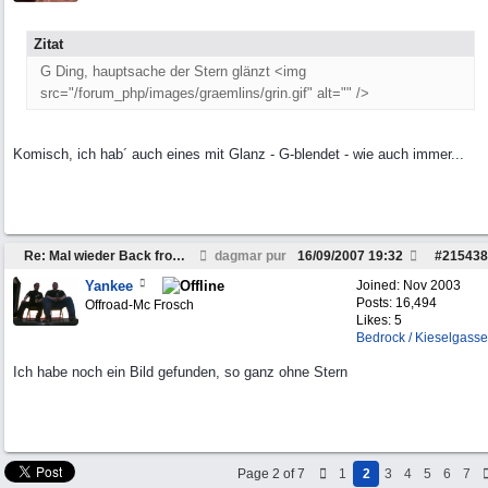
Zitat
G Ding, hauptsache der Stern glänzt <img
src="/forum_php/images/graemlins/grin.gif" alt="" />
Komisch, ich hab´ auch eines mit Glanz - G-blendet - wie auch immer...
Re: Mal wieder Back from Peckfitz
dagmar pur
16/09/2007
19:32
#
215438
Yankee
Joined:
Nov 2003
Posts: 16,494
Offroad-Mc Frosch
Likes: 5
Bedrock / Kieselgasse
Ich habe noch ein Bild gefunden, so ganz ohne Stern
Page 2 of 7
1
2
3
4
5
6
7