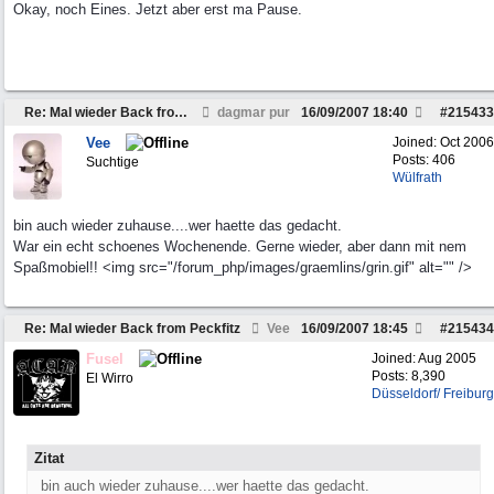
Okay, noch Eines. Jetzt aber erst ma Pause.
Re: Mal wieder Back from Peckfitz
dagmar pur
16/09/2007
18:40
#
215433
Vee
Joined:
Oct 2006
Posts: 406
Suchtige
Wülfrath
bin auch wieder zuhause....wer haette das gedacht.
War ein echt schoenes Wochenende. Gerne wieder, aber dann mit nem
Spaßmobiel!! <img src="/forum_php/images/graemlins/grin.gif" alt="" />
Re: Mal wieder Back from Peckfitz
Vee
16/09/2007
18:45
#
215434
Fusel
Joined:
Aug 2005
Posts: 8,390
El Wirro
Düsseldorf/ Freiburg
Zitat
bin auch wieder zuhause....wer haette das gedacht.