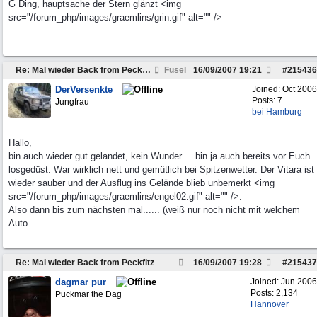
G Ding, hauptsache der Stern glänzt <img
src="/forum_php/images/graemlins/grin.gif" alt="" />
Re: Mal wieder Back from Peckfitz
Fusel
16/09/2007
19:21
#
215436
DerVersenkte
Joined:
Oct 2006
Posts: 7
Jungfrau
bei Hamburg
Hallo,
bin auch wieder gut gelandet, kein Wunder.... bin ja auch bereits vor Euch
losgedüst. War wirklich nett und gemütlich bei Spitzenwetter. Der Vitara ist
wieder sauber und der Ausflug ins Gelände blieb unbemerkt <img
src="/forum_php/images/graemlins/engel02.gif" alt="" />.
Also dann bis zum nächsten mal...... (weiß nur noch nicht mit welchem
Auto
Re: Mal wieder Back from Peckfitz
16/09/2007
19:28
#
215437
dagmar pur
Joined:
Jun 2006
Posts: 2,134
Puckmar the Dag
Hannover