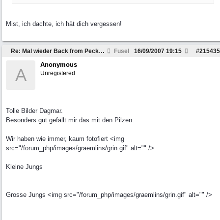
Mist, ich dachte, ich hät dich vergessen!
Re: Mal wieder Back from Peckfitz
Fusel
16/09/2007
19:15
#
215435
Anonymous
A
Unregistered
Tolle Bilder Dagmar.
Besonders gut gefällt mir das mit den Pilzen.
Wir haben wie immer, kaum fotofiert <img
src="/forum_php/images/graemlins/grin.gif" alt="" />
Kleine Jungs
Grosse Jungs <img src="/forum_php/images/graemlins/grin.gif" alt="" />