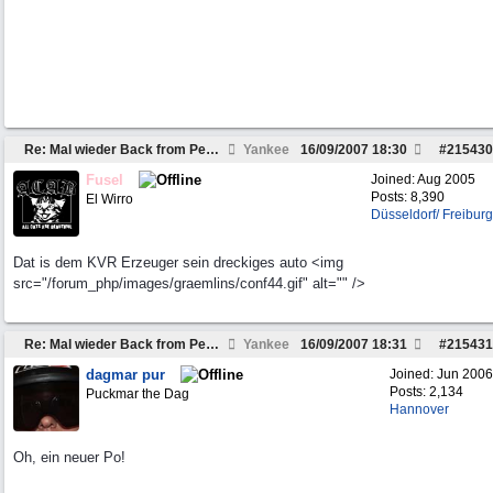
Re: Mal wieder Back from Peckfitz
Yankee
16/09/2007
18:30
#
215430
Fusel
Joined:
Aug 2005
Posts: 8,390
El Wirro
Düsseldorf/ Freiburg
Dat is dem KVR Erzeuger sein dreckiges auto <img
src="/forum_php/images/graemlins/conf44.gif" alt="" />
Re: Mal wieder Back from Peckfitz
Yankee
16/09/2007
18:31
#
215431
dagmar pur
Joined:
Jun 2006
Posts: 2,134
Puckmar the Dag
Hannover
Oh, ein neuer Po!