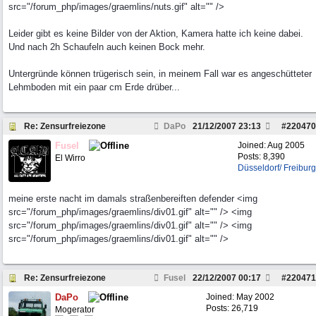
src="/forum_php/images/graemlins/nuts.gif" alt="" />
Leider gibt es keine Bilder von der Aktion, Kamera hatte ich keine dabei.
Und nach 2h Schaufeln auch keinen Bock mehr.
Untergründe können trügerisch sein, in meinem Fall war es angeschütteter
Lehmboden mit ein paar cm Erde drüber...
Re: Zensurfreiezone
DaPo
21/12/2007
23:13
#
220470
Fusel
Joined:
Aug 2005
Posts: 8,390
El Wirro
Düsseldorf/ Freiburg
meine erste nacht im damals straßenbereiften defender <img
src="/forum_php/images/graemlins/div01.gif" alt="" /> <img
src="/forum_php/images/graemlins/div01.gif" alt="" /> <img
src="/forum_php/images/graemlins/div01.gif" alt="" />
Re: Zensurfreiezone
Fusel
22/12/2007
00:17
#
220471
DaPo
Joined:
May 2002
Posts: 26,719
Mogerator