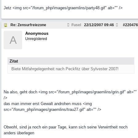
Jetz <img src="/forum_php/images/graemlins/party48.gif" alt="" />
Re: Zensurfreiezone
Fusel
22/12/2007
09:46
#
220476
Anonymous
A
Unregistered
Zitat
Biete Mitfahrgelegenheit nach Peckfitz über Sylvester 2007!
Na also, geht doch <img src="/forum_php/images/graemlins/grin.gif" alt=""
/>
das man immer erst Gewalt androhen muss <img
src="/forum_php/images/graemlins/trau27.gif" alt="" />
Obwohl, sind ja noch ein paar Tage, kann sich seine Verwirrtheit noch
anders überlegen