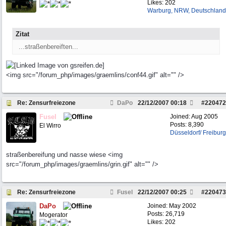
Likes: 202
Warburg, NRW, Deutschland
Zitat
...straßenbereiften...
<img src="/forum_php/images/graemlins/conf44.gif" alt="" />
Re: Zensurfreiezone
DaPo
22/12/2007
00:18
#
220472
Fusel
Joined:
Aug 2005
Posts: 8,390
El Wirro
Düsseldorf/ Freiburg
straßenbereifung und nasse wiese <img
src="/forum_php/images/graemlins/grin.gif" alt="" />
Re: Zensurfreiezone
Fusel
22/12/2007
00:25
#
220473
DaPo
Joined:
May 2002
Posts: 26,719
Mogerator
Likes: 202