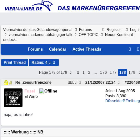
Viermalvier.de, das Geländewagenportal
Forums
Register
Log I
viermalvier markenunabhängiger talk
OFF-TOPIC
Neuer Kontinent
endeckt
Forums
Calendar
Active Threads
Print Thread
Rating: 4
Page 178 of 179
1
2
…
176
177
178
179
Re: Zensurfreiezone
21/12/2007
22:24
#
220468
Fusel
Joined:
Aug 2005
Posts: 8,390
El Wirro
Düsseldorf/ Freiburg
naja, es ist ihre!
::::: Werbung ::::: NB