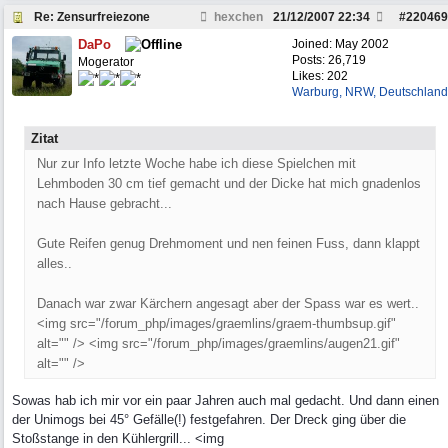
Re: Zensurfreiezone
hexchen
21/12/2007
22:34
#
220469
DaPo
Joined:
May 2002
Posts: 26,719
Mogerator
Likes: 202
Warburg, NRW, Deutschland
Zitat
Nur zur Info letzte Woche habe ich diese Spielchen mit
Lehmboden 30 cm tief gemacht und der Dicke hat mich gnadenlos
nach Hause gebracht...
Gute Reifen genug Drehmoment und nen feinen Fuss, dann klappt
alles..
Danach war zwar Kärchern angesagt aber der Spass war es wert..
<img src="/forum_php/images/graemlins/graem-thumbsup.gif"
alt="" /> <img src="/forum_php/images/graemlins/augen21.gif"
alt="" />
Sowas hab ich mir vor ein paar Jahren auch mal gedacht. Und dann einen
der Unimogs bei 45° Gefälle(!) festgefahren. Der Dreck ging über die
Stoßstange in den Kühlergrill... <img