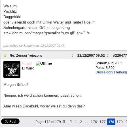
Walsum
Peckfitz
Daggebühl
oder vielleicht doch mit Onkel Walter und Tante Hilde im
Schrebergartenverein Grüne Lunge <img
src="/forum_php/images/graemlins/nuts.gif" alt="" />
Last edited by Burgerman;
22/12/2007
09:47
.
Re: Zensurfreiezone
22/12/2007
09:52
#
220477
Fusel
Joined:
Aug 2005
Posts: 8,390
El Wirro
Düsseldorf/ Freiburg
Morgen Brösel!
Neenee, ich werd schon kommen, passt schon!
Aber wieso Dagebühl, woher weisst du denn das?
Page 178 of 179
1
2
…
176
177
178
179