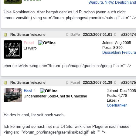
Warburg, NRW, Deutschland
Üble Kombination. Aber bergab geht es i.d.R. schon (wenn auch nicht
immer vorwärts) <img src="/forum_php/images/graemlins/nuts.gif" alt="" />
Re: Zensurfreiezone
DaPo
22/12/2007
01:01
#
220474
Fusel
Joined:
Aug 2005
Posts: 8,390
El Wirro
Düsseldorf/ Freiburg
eher seitwärts <img src="/forum_php/images/graemlins/grin.gif" alt="" />
Re: Zensurfreiezone
Fusel
22/12/2007
01:39
#
220475
Hasi
Joined:
Dec 2005
Posts: 4,778
Ungenudelter Sous-Chef de Chaosine
Likes: 7
Oberfranken
He des is cool, Ihr seit noch wach.
Ich komm grad so nach net mal 14 Std. wirklicher Plagerrei nach hause
<img src="/forum_php/images/graemlins/bad.gif" alt="" />