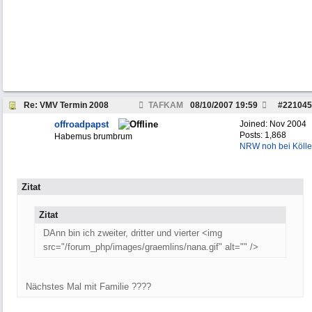
Re: VMV Termin 2008
TAFKAM
08/10/2007
19:59
#
221045
offroadpapst
Joined:
Nov 2004
Posts: 1,868
Habemus brumbrum
NRW noh bei Kölle
Zitat
Zitat
DAnn bin ich zweiter, dritter und vierter <img
src="/forum_php/images/graemlins/nana.gif" alt="" />
Nächstes Mal mit Familie ????