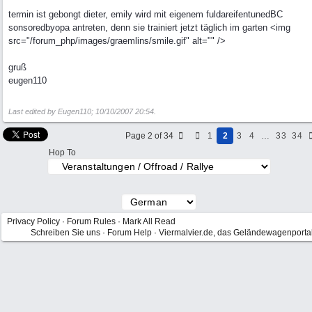
termin ist gebongt dieter, emily wird mit eigenem fuldareifentunedBC
sonsoredbyopa antreten, denn sie trainiert jetzt täglich im garten <img
src="/forum_php/images/graemlins/smile.gif" alt="" />
gruß
eugen110
Last edited by Eugen110;
10/10/2007
20:54
.
Page 2 of 34
1
2
3
4
…
33
34
Hop To
Privacy Policy
·
Forum Rules
·
Mark All Read
Schreiben Sie uns
·
Forum Help
·
Viermalvier.de, das Geländewagenporta