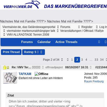
Nächstes Mal mit Familie ????">
Nächstes Mal mit Familie ????">
Viermalvier.de, das Geländewagenportal
Forums
Register
Log I
viermalvier markenunabhängiger talk
Veranstaltungen / Offroad / Rallye
VMV ALLRADTAGE Termin 2008
Forums
Calendar
Active Threads
Print Thread
Rating: 5
Page 2 of 34
1
2
3
4
…
33
34
Re: VMV Termin 2008
offroadpapst
08/10/2007
16:31
#
221044
TAFKAM
Joined:
Nov 2006
Posts: 285
Elefant mit ohne Leiter am Hintern
Raum Freiburg
Zitat
DAnn bin ich zweiter, dritter und vierter <img
src="/forum_php/images/graemlins/nana.gif" alt="" />