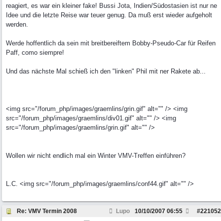
reagiert, es war ein kleiner fake! Bussi Jota, Indien/Südostasien ist nur ne
Idee und die letzte Reise war teuer genug. Da muß erst wieder aufgeholt
werden.
Werde hoffentlich da sein mit breitbereiftem Bobby-Pseudo-Car für Reifen
Paff, como siempre!
Und das nächste Mal schieß ich den "linken" Phil mit ner Rakete ab...
<img src="/forum_php/images/graemlins/grin.gif" alt="" /> <img
src="/forum_php/images/graemlins/div01.gif" alt="" /> <img
src="/forum_php/images/graemlins/grin.gif" alt="" />
Wollen wir nicht endlich mal ein Winter VMV-Treffen einführen?
L.C. <img src="/forum_php/images/graemlins/conf44.gif" alt="" />
Re: VMV Termin 2008
Lupo
10/10/2007
06:55
#
221052