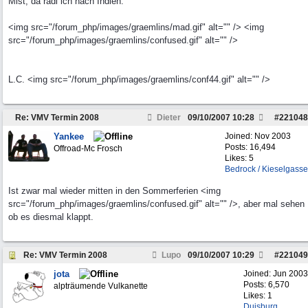
Mist, da radl ich nach Indien.
<img src="/forum_php/images/graemlins/mad.gif" alt="" /> <img
src="/forum_php/images/graemlins/confused.gif" alt="" />
L.C. <img src="/forum_php/images/graemlins/conf44.gif" alt="" />
Re: VMV Termin 2008
Dieter
09/10/2007
10:28
#
221048
Yankee
Joined:
Nov 2003
Posts: 16,494
Offroad-Mc Frosch
Likes: 5
Bedrock / Kieselgasse
Ist zwar mal wieder mitten in den Sommerferien <img
src="/forum_php/images/graemlins/confused.gif" alt="" />, aber mal sehen
ob es diesmal klappt.
Re: VMV Termin 2008
Lupo
09/10/2007
10:29
#
221049
jota
Joined:
Jun 2003
Posts: 6,570
alpträumende Vulkanette
Likes: 1
Duisburg