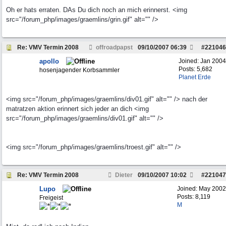
Oh er hats erraten. DAs Du dich noch an mich erinnerst. <img
src="/forum_php/images/graemlins/grin.gif" alt="" />
Re: VMV Termin 2008
offroadpapst
09/10/2007
06:39
#
221046
apollo
Joined:
Jan 2004
Posts: 5,682
hosenjagender Korbsammler
Planet Erde
<img src="/forum_php/images/graemlins/div01.gif" alt="" /> nach der
matratzen aktion erinnert sich jeder an dich <img
src="/forum_php/images/graemlins/div01.gif" alt="" />
<img src="/forum_php/images/graemlins/troest.gif" alt="" />
Re: VMV Termin 2008
Dieter
09/10/2007
10:02
#
221047
Lupo
Joined:
May 2002
Posts: 8,119
Freigeist
M