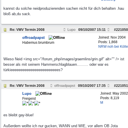
kannst du solche neidproduzierenden sachen nicht für dich behalten .hau
bloß ab,du sack.
Re: VMV Termin 2008
Lupo
09/10/2007
15:11
#
221050
offroadpapst
Joined:
Nov 2004
Posts: 1,868
Habemus brumbrum
NRW noh bei Kölle
Wieso Neid <img src="/forum_php/images/graemlins/grin.gif" alt="" /> ist
besser als mit seinem Hammerschlagblauen.......... oder war es
türkieeeeeeeeeeeeeeeeeeeeeeees?
Re: VMV Termin 2008
offroadpapst
09/10/2007
17:35
#
221051
Lupo
Joined:
May 2002
Posts: 8,119
Freigeist
M
es bleibt gay-blue!
Außerdem wollte ich nur gucken, WANN und WIE, vor allem OB Jota