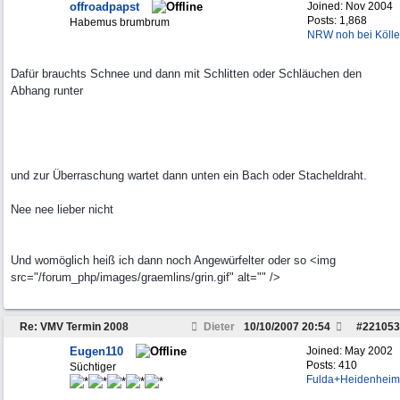
offroadpapst
Joined:
Nov 2004
Posts: 1,868
Habemus brumbrum
NRW noh bei Kölle
Dafür brauchts Schnee und dann mit Schlitten oder Schläuchen den
Abhang runter
und zur Überraschung wartet dann unten ein Bach oder Stacheldraht.
Nee nee lieber nicht
Und womöglich heiß ich dann noch Angewürfelter oder so <img
src="/forum_php/images/graemlins/grin.gif" alt="" />
Re: VMV Termin 2008
Dieter
10/10/2007
20:54
#
221053
Eugen110
Joined:
May 2002
Posts: 410
Süchtiger
Fulda+Heidenheim