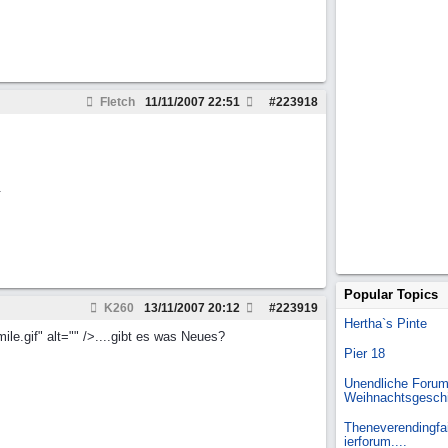
Fletch
11/11/2007
22:51
#
223918
.
Popular Topics
K260
13/11/2007
20:12
#
223919
Hertha`s Pinte
e.gif" alt="" />....gibt es was Neues?
Pier 18
Unendliche Forum
Weihnachtsgesch
Theneverendingfai
ierforum....