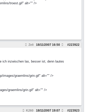
ins/troest.gif" alt="" />
Zeli
18/11/2007
16:50
#
223922
e ich inzwischen las, besser ist, denn lautes
images/graemlins/grin.gif" alt="" />
es/graemlins/grin.gif" alt="" />
K260
18/11/2007
19:07
#
223923