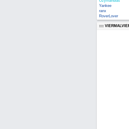
Ozymandias
Yankee
ranx
RoverLover
:::: VIERMALVI