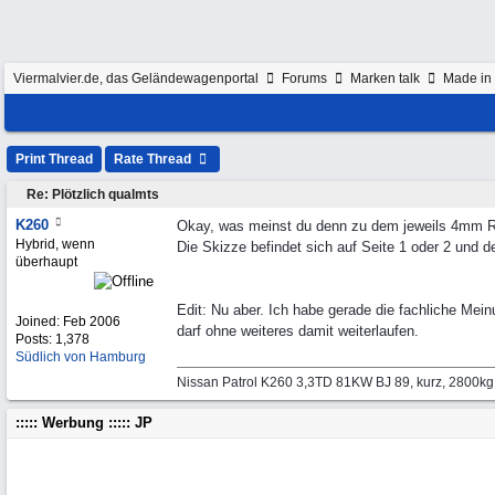
Viermalvier.de, das Geländewagenportal
Forums
Marken talk
Made in 
Print Thread
Rate Thread
Re: Plötzlich qualmts
K260
Okay, was meinst du denn zu dem jeweils 4mm Ri
Hybrid, wenn
Die Skizze befindet sich auf Seite 1 oder 2 und de
überhaupt
Edit: Nu aber. Ich habe gerade die fachliche Mei
Joined:
Feb 2006
darf ohne weiteres damit weiterlaufen.
Posts: 1,378
Südlich von Hamburg
Nissan Patrol K260 3,3TD 81KW BJ 89, kurz, 2800k
::::: Werbung ::::: JP