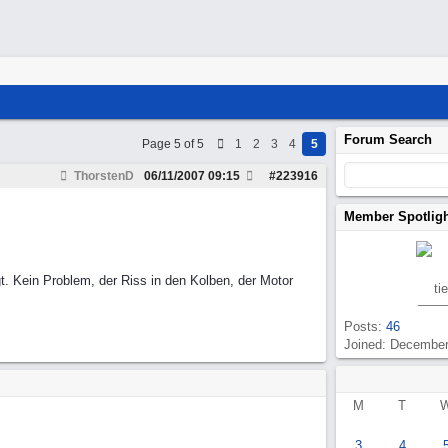
Forum Search
Page 5 of 5
1
2
3
4
5
ThorstenD
06/11/2007
09:15
#
223916
Member Spotlig
t. Kein Problem, der Riss in den Kolben, der Motor
ti
Posts:
46
Joined: Decembe
M
T
3
4