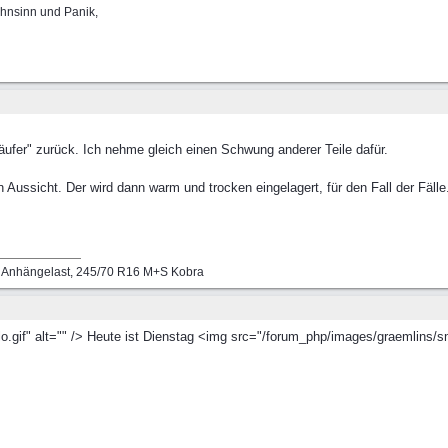
hnsinn und Panik,
äufer" zurück. Ich nehme gleich einen Schwung anderer Teile dafür.
Aussicht. Der wird dann warm und trocken eingelagert, für den Fall der Fälle
g Anhängelast, 245/70 R16 M+S Kobra
gif" alt="" /> Heute ist Dienstag <img src="/forum_php/images/graemlins/smil