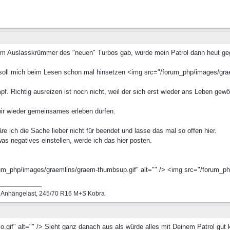
m Auslasskrümmer des "neuen" Turbos gab, wurde mein Patrol dann heut geg
ll mich beim Lesen schon mal hinsetzen <img src="/forum_php/images/graeml
mpf. Richtig ausreizen ist noch nicht, weil der sich erst wieder ans Leben ge
 wir wieder gemeinsames erleben dürfen.
re ich die Sache lieber nicht für beendet und lasse das mal so offen hier.
as negatives einstellen, werde ich das hier posten.
"/forum_php/images/graemlins/graem-thumbsup.gif" alt="" /> <img src="/forum_
g Anhängelast, 245/70 R16 M+S Kobra
gif" alt="" /> Sieht ganz danach aus als würde alles mit Deinem Patrol gut 