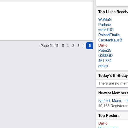
Top Likes Recei
WoMoG
Padane
stein1101
RolandThalia
CarstenKausB
DaPo
Page 5 of 5
1
2
3
4
5
Peter25
G300GD
461.334
atolex
Today's Birthday
There are no memb
Newest Member
typfred
,
Maex
,
mk
10,168 Registere
Top Posters
DaPo