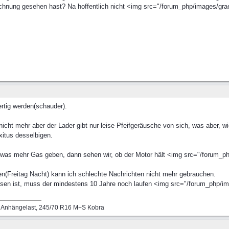
chnung gesehen hast? Na hoffentlich nicht <img src="/forum_php/images/graeml
ertig werden(schauder).
 nicht mehr aber der Lader gibt nur leise Pfeifgeräusche von sich, was aber, wi
Exitus desselbigen.
as mehr Gas geben, dann sehen wir, ob der Motor hält <img src="/forum_php/
n(Freitag Nacht) kann ich schlechte Nachrichten nicht mehr gebrauchen.
sen ist, muss der mindestens 10 Jahre noch laufen <img src="/forum_php/imag
g Anhängelast, 245/70 R16 M+S Kobra