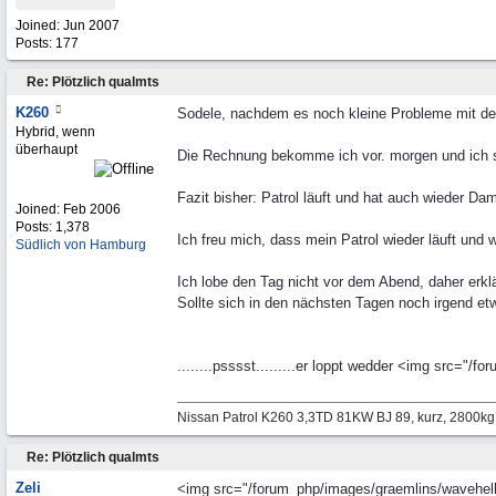
Joined:
Jun 2007
Posts: 177
Re: Plötzlich qualmts
K260
Sodele, nachdem es noch kleine Probleme mit de
Hybrid, wenn
überhaupt
Die Rechnung bekomme ich vor. morgen und ich so
Fazit bisher: Patrol läuft und hat auch wieder Da
Joined:
Feb 2006
Posts: 1,378
Ich freu mich, dass mein Patrol wieder läuft und
Südlich von Hamburg
Ich lobe den Tag nicht vor dem Abend, daher erklä
Sollte sich in den nächsten Tagen noch irgend etw
........psssst.........er loppt wedder <img src=
Nissan Patrol K260 3,3TD 81KW BJ 89, kurz, 2800k
Re: Plötzlich qualmts
Zeli
<img src="/forum_php/images/graemlins/wavehello.