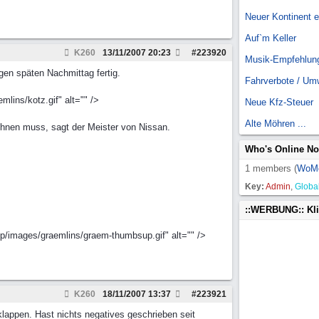
Neuer Kontinent 
Auf`m Keller
K260
13/11/2007
20:23
#
223920
Musik-Empfehlun
en späten Nachmittag fertig.
Fahrverbote / Um
ins/kotz.gif" alt="" />
Neue Kfz-Steuer
Alte Möhren ...
wöhnen muss, sagt der Meister von Nissan.
Who's Online N
1 members (
WoM
Key:
Admin
,
Globa
::WERBUNG:: Kl
php/images/graemlins/graem-thumbsup.gif" alt="" />
K260
18/11/2007
13:37
#
223921
klappen. Hast nichts negatives geschrieben seit