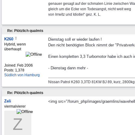
genauer gesagt auf der schmalen Linie zwischen Wa
gleich um die Ecke von Todesangst, nicht weit weg
von Irrwitz und Idiotie!“ gez. K. L.
Re: Plötzlich qualmts
K260
Dienstag soll er wieder laufen !
Hybrid, wenn
Den nicht benötigten Block nimmt der "Privatverk
überhaupt
Einen kompletten 3,3 Turbomotor habe ich auch in 
Joined:
Feb 2006
- Dienstag dann mehr -
Posts: 1,378
Südlich von Hamburg
Nissan Patrol K260 3,3TD 81KW BJ 89, kurz, 2800k
Re: Plötzlich qualmts
Zeli
<img src="/forum_php/images/graemlins/wavehello.
viermalvierer
Z