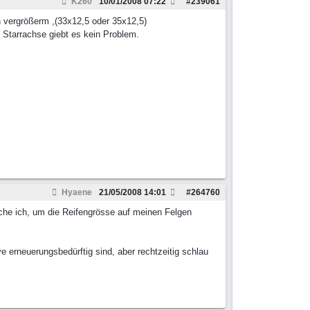
K260
10/01/2008
07:22
#
239061
n vergrößerm ,(33x12,5 oder 35x12,5)
 Starrachse giebt es kein Problem.
Hyaene
21/05/2008
14:01
#
264760
che ich, um die Reifengrösse auf meinen Felgen
 erneuerungsbedürftig sind, aber rechtzeitig schlau