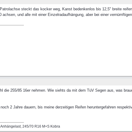
Patrolachse steckt das kocker weg, Kanst bedenkenlos bis 12,5" breite reife
achsen, und alle mit einer Einzelradaufhängung, aber bei einer vernümftigen
ohl die 255/85 16er nehmen. Wie siehts da mit dem TüV Segen aus, was brau
och 2 Jahre dauern, bis meine derzeitigen Reifen heruntergefahren respektive
g Anhängelast, 245/70 R16 M+S Kobra