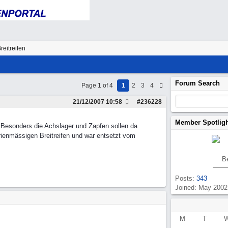
eitreifen
Forum Search
Page 1 of 4
1
2
3
4
21/12/2007
10:58
#
236228
Member Spotlig
 Besonders die Achslager und Zapfen sollen da
erienmässigen Breitreifen und war entsetzt vom
.
B
Posts:
343
Joined: May 2002
M
T