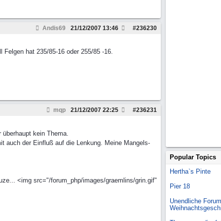
Andis69
21/12/2007
13:46
#
236230
 Felgen hat 235/85-16 oder 255/85 -16.
mqp
21/12/2007
22:25
#
236231
ar überhaupt kein Thema.
mit auch der Einfluß auf die Lenkung. Meine Mangels-
Popular Topics
Hertha`s Pinte
Suze... <img src="/forum_php/images/graemlins/grin.gif"
Pier 18
Unendliche Forum
Weihnachtsgesch