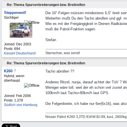
Re: Thema Spurverbreiterungen bzw. Breitreifen
Steppenwolf
Die 16"-Felgen müssen mindestens 6,5" breit sei
Süchtiger
Weiterhin mußt Du den Tacho abrollen und ggf. m
Wie es mit der Freigängigkeit in Deinen Radkästen
muß die Patrol-Fraktion sagen.
Stefan
Joined:
Dec 2003
Posts: 694
Starrachse, was sonst!
Kassel/ Deutschland
Re: Thema Spurverbreiterungen bzw. Breitreifen
K260
Tacho abrollen ??
Hybrid, wenn
überhaupt
Anderes Ritzel, nunja, darauf achtet der TüV ? Wa
Weniger wäre toll, weil der eh schon viel zuviel an
100km/h laut Tacho=80km/h laut GPS.
Joined:
Feb 2006
Posts: 1,378
Die Felgenbreite, ich habe nur 6er(6x16), was a
Südlich von Hamburg
Nissan Patrol K260 3,3TD 81KW BJ 89, kurz, 2800k