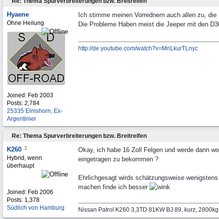
Re: Thema Spurverbreiterungen bzw. Breitreifen
Hyaene
Ich stimme meinen Vorrednern auch allen zu, die 
Ohne Heilung
Die Probleme Haben meist die Jeeper mit den D30 
http://de.youtube.com/watch?v=MnLkurTLnyc
Joined:
Feb 2003
Posts: 2,784
25335 Elmshorn, Ex-
Argentinier
Re: Thema Spurverbreiterungen bzw. Breitreifen
K260
Okay, ich habe 16 Zoll Felgen und werde dann w
Hybrid, wenn
eingetragen zu bekommen ?
überhaupt
Ehrlichgesagt wirds schätzungsweise wenigstens n
machen finde ich besser
Joined:
Feb 2006
Posts: 1,378
Südlich von Hamburg
Nissan Patrol K260 3,3TD 81KW BJ 89, kurz, 2800k