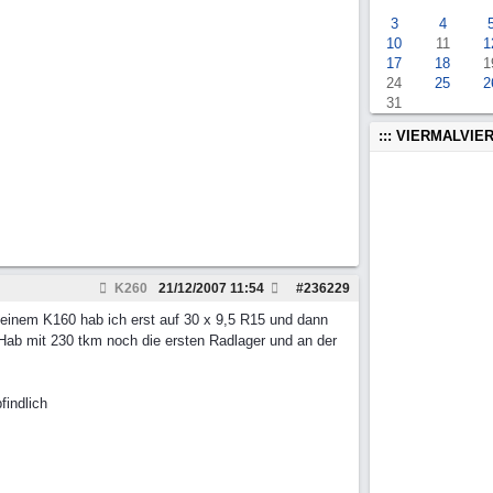
3
4
10
11
1
17
18
1
24
25
2
31
::: VIERMALVIER
K260
21/12/2007
11:54
#
236229
einem K160 hab ich erst auf 30 x 9,5 R15 und dann
 Hab mit 230 tkm noch die ersten Radlager und an der
findlich