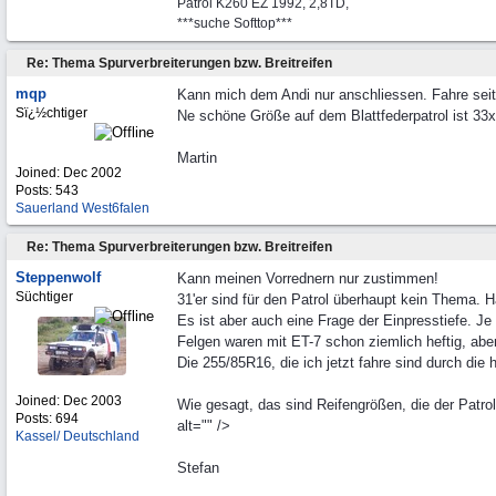
Patrol K260 EZ 1992, 2,8TD,
***suche Softtop***
Re: Thema Spurverbreiterungen bzw. Breitreifen
mqp
Kann mich dem Andi nur anschliessen. Fahre seit
Sï¿½chtiger
Ne schöne Größe auf dem Blattfederpatrol ist 33
Martin
Joined:
Dec 2002
Posts: 543
Sauerland West6falen
Re: Thema Spurverbreiterungen bzw. Breitreifen
Steppenwolf
Kann meinen Vorrednern nur zustimmen!
Süchtiger
31'er sind für den Patrol überhaupt kein Thema. 
Es ist aber auch eine Frage der Einpresstiefe. Je
Felgen waren mit ET-7 schon ziemlich heftig, aber
Die 255/85R16, die ich jetzt fahre sind durch die
Joined:
Dec 2003
Wie gesagt, das sind Reifengrößen, die der Patro
Posts: 694
alt="" />
Kassel/ Deutschland
Stefan