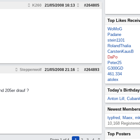
K260
21/05/2008
16:13
#
264805
Top Likes Recei
WoMoG
Padane
stein1101
RolandThalia
CarstenKausB
DaPo
Peter25
G300GD
Steppenwolf
21/05/2008
21:16
#
264893
461.334
atolex
Today's Birthday
nd 205er drauf ?
Anton Lill
,
Cubanit
Newest Member
typfred
,
Maex
,
mk
10,168 Registere
Top Posters