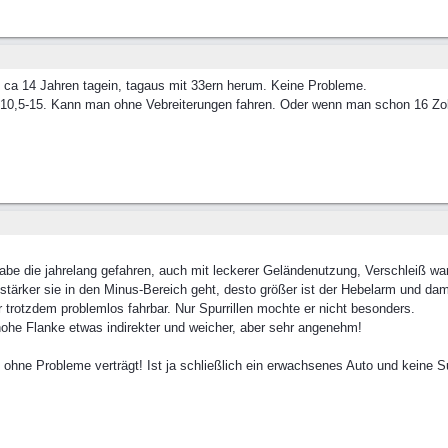
 ca 14 Jahren tagein, tagaus mit 33ern herum. Keine Probleme.
x10,5-15. Kann man ohne Vebreiterungen fahren. Oder wenn man schon 16 Zoll
Habe die jahrelang gefahren, auch mit leckerer Geländenutzung, Verschleiß w
 stärker sie in den Minus-Bereich geht, desto größer ist der Hebelarm und da
 trotzdem problemlos fahrbar. Nur Spurrillen mochte er nicht besonders.
 hohe Flanke etwas indirekter und weicher, aber sehr angenehm!
l ohne Probleme verträgt! Ist ja schließlich ein erwachsenes Auto und keine 