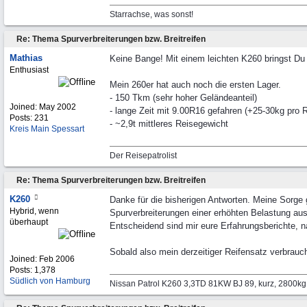
Starrachse, was sonst!
Re: Thema Spurverbreiterungen bzw. Breitreifen
Mathias
Keine Bange! Mit einem leichten K260 bringst Du 
Enthusiast
Mein 260er hat auch noch die ersten Lager.
- 150 Tkm (sehr hoher Geländeanteil)
Joined:
May 2002
- lange Zeit mit 9.00R16 gefahren (+25-30kg pro 
Posts: 231
- ~2,9t mittleres Reisegewicht
Kreis Main Spessart
Der Reisepatrolist
Re: Thema Spurverbreiterungen bzw. Breitreifen
K260
Danke für die bisherigen Antworten. Meine Sorge g
Hybrid, wenn
Spurverbreiterungen einer erhöhten Belastung aus
überhaupt
Entscheidend sind mir eure Erfahrungsberichte, 
Sobald also mein derzeitiger Reifensatz verbraucht
Joined:
Feb 2006
Posts: 1,378
Südlich von Hamburg
Nissan Patrol K260 3,3TD 81KW BJ 89, kurz, 2800k