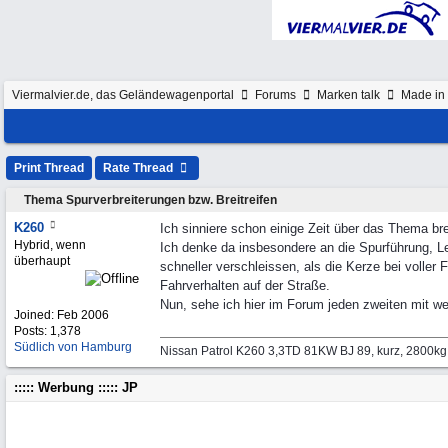
Viermalvier.de, das Geländewagenportal
Forums
Marken talk
Made in 
Print Thread
Rate Thread
Thema Spurverbreiterungen bzw. Breitreifen
K260
Ich sinniere schon einige Zeit über das Thema br
Hybrid, wenn
Ich denke da insbesondere an die Spurführung, L
überhaupt
schneller verschleissen, als die Kerze bei voller
Fahrverhalten auf der Straße.
Nun, sehe ich hier im Forum jeden zweiten mit we
Joined:
Feb 2006
Posts: 1,378
Südlich von Hamburg
Nissan Patrol K260 3,3TD 81KW BJ 89, kurz, 2800k
::::: Werbung ::::: JP