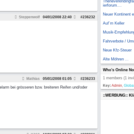
Theneverendingfai
ierforum....
Neuer Kontinent 
Steppenwolf
04/01/2008
22:40
#
236232
Auf`m Keller
Musik-Empfehlun
Fahrverbote / Um
Neue Kfz-Steuer
Alte Möhren ...
Who's Online N
1 members (1 invi
Mathias
05/01/2008
01:05
#
236233
Key:
Admin
,
Globa
elarm bei grösseren bzw. breiteren Reifen und/oder
::WERBUNG:: Kl