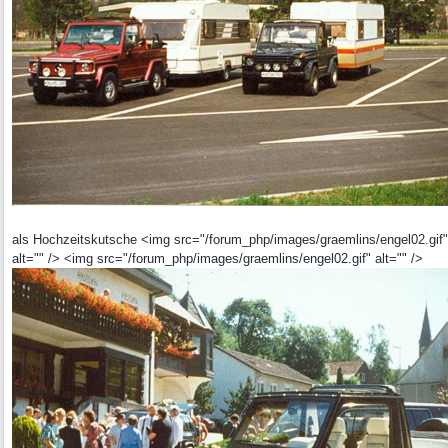
als Hochzeitskutsche <img src="/forum_php/images/graemlins/engel02.gif"
alt="" /> <img src="/forum_php/images/graemlins/engel02.gif" alt="" />