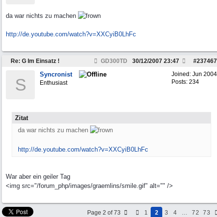
da war nichts zu machen
http:/
/
de.youtube.com/
watch?v=XXCyiB0LhFc
Re: G Im Einsatz !
GD300TD
30/12/2007
23:47
#
237467
Syncronist
Joined:
Jun 2004
S
Posts: 234
Enthusiast
Zitat
da war nichts zu machen
http:/
/
de.youtube.com/
watch?v=XXCyiB0LhFc
War aber ein geiler Tag
<img src="/forum_php/images/graemlins/smile.gif" alt="" />
Page 2 of 73
1
2
3
4
…
72
73