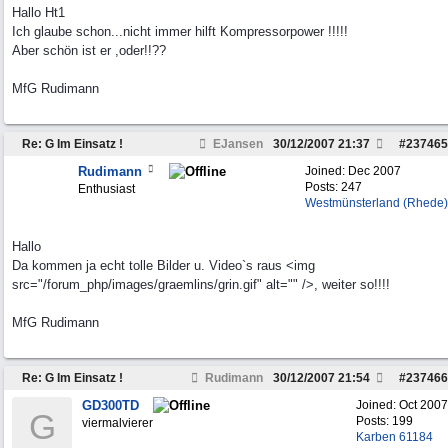
Hallo Ht1
Ich glaube schon...nicht immer hilft Kompressorpower !!!!!
Aber schön ist er ,oder!!??
MfG Rudimann
Re: G Im Einsatz !
EJansen
30/12/2007
21:37
#
237465
Rudimann
Joined:
Dec 2007
Posts: 247
Enthusiast
Westmünsterland (Rhede)
Hallo
Da kommen ja echt tolle Bilder u. Video`s raus <img
src="/forum_php/images/graemlins/grin.gif" alt="" />, weiter so!!!!
MfG Rudimann
Re: G Im Einsatz !
Rudimann
30/12/2007
21:54
#
237466
GD300TD
Joined:
Oct 2007
G
Posts: 199
viermalvierer
Karben 61184