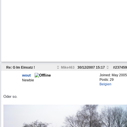
Re: G Im Einsatz !
Mike463
30/12/2007
15:17
#
237459
wout
Joined:
May 2005
Posts: 29
Newbie
Belgien
Oder so.