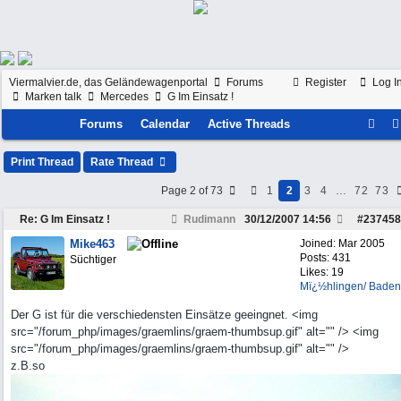
Viermalvier.de, das Geländewagenportal
Forums
Register
Log I
Marken talk
Mercedes
G Im Einsatz !
Forums
Calendar
Active Threads
Print Thread
Rate Thread
Page 2 of 73
1
2
3
4
…
72
73
Re: G Im Einsatz !
Rudimann
30/12/2007
14:56
#
237458
Mike463
Joined:
Mar 2005
Posts: 431
Süchtiger
Likes: 19
Mï¿½hlingen/ Baden
Der G ist für die verschiedensten Einsätze geeingnet. <img
src="/forum_php/images/graemlins/graem-thumbsup.gif" alt="" /> <img
src="/forum_php/images/graemlins/graem-thumbsup.gif" alt="" />
z.B.so