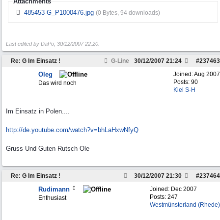
Attachments
485453-G_P1000476.jpg
(0 Bytes, 94 downloads)
Last edited by DaPo;
30/12/2007
22:20
.
Re: G Im Einsatz !
G-Line
30/12/2007
21:24
#
237463
Oleg
Joined:
Aug 2007
Posts: 90
Das wird noch
Kiel S-H
Im Einsatz in Polen....
http:/
/
de.youtube.com/
watch?v=bhLaHxwNfyQ
Gruss Und Guten Rutsch Ole
Re: G Im Einsatz !
30/12/2007
21:30
#
237464
Rudimann
Joined:
Dec 2007
Posts: 247
Enthusiast
Westmünsterland (Rhede)