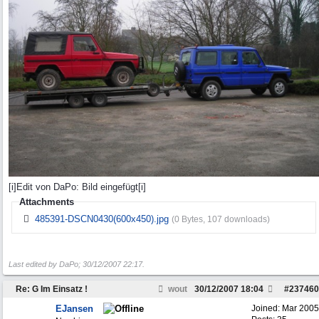
[i]Edit von DaPo: Bild eingefügt[i]
Attachments
485391-DSCN0430(600x450).jpg
(0 Bytes, 107 downloads)
Last edited by DaPo;
30/12/2007
22:17
.
Re: G Im Einsatz !
wout
30/12/2007
18:04
#
237460
EJansen
Joined:
Mar 2005