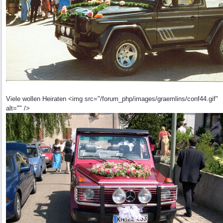
Viele wollen Heiraten <img src="/forum_php/images/graemlins/conf44.gif"
alt="" />