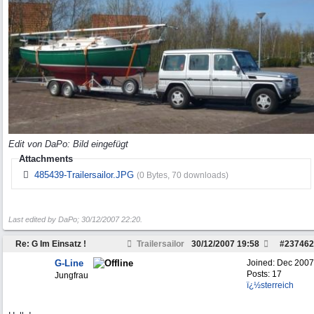
Edit von DaPo: Bild eingefügt
Attachments
485439-Trailersailor.JPG
(0 Bytes, 70 downloads)
Last edited by DaPo;
30/12/2007
22:20
.
Re: G Im Einsatz !
Trailersailor
30/12/2007
19:58
#
237462
G-Line
Joined:
Dec 2007
Posts: 17
Jungfrau
ï¿½sterreich