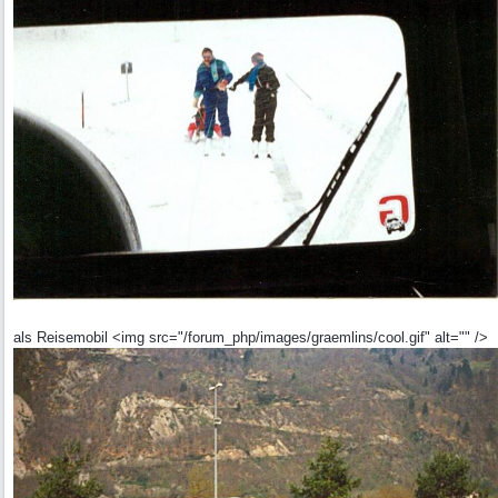
als Reisemobil <img src="/forum_php/images/graemlins/cool.gif" alt="" />