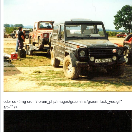
oder so <img src="/forum_php/images/graemlins/graem-fuck_you.gif"
alt="" />