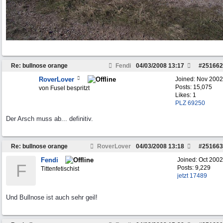
Re: bullnose orange
Fendi
04/03/2008
13:17
#
251662
RoverLover
Joined:
Nov 2002
Posts: 15,075
von Fusel bespritzt
Likes: 1
PLZ 69250
Der Arsch muss ab... definitiv.
Re: bullnose orange
RoverLover
04/03/2008
13:18
#
251663
Fendi
Joined:
Oct 2002
F
Posts: 9,229
Tittenfetischist
jetzt 17489
Und Bullnose ist auch sehr geil!