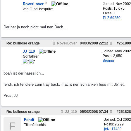
RoverLover
Joined:
Nov 2002
Posts: 15,075
von Fusel bespritzt
Likes: 1
PLZ 69250
Der hat ja noch nicht mal nen Dach...
Re: bullnose orange
RoverLover
04/03/2008
22:12
#
251809
JJ_110
Joined:
May 2002
Posts: 2,950
Golffahrer
Breinig
boah ist der haesslich...
fendi, ich tendiere zum tray back. macht nen schlanken fuss mit 36" et.
Prost JJ
Re: bullnose orange
JJ_110
05/03/2008
07:34
#
251828
Fendi
Joined:
Oct 2002
F
Posts: 9,229
Tittenfetischist
jetzt 17489