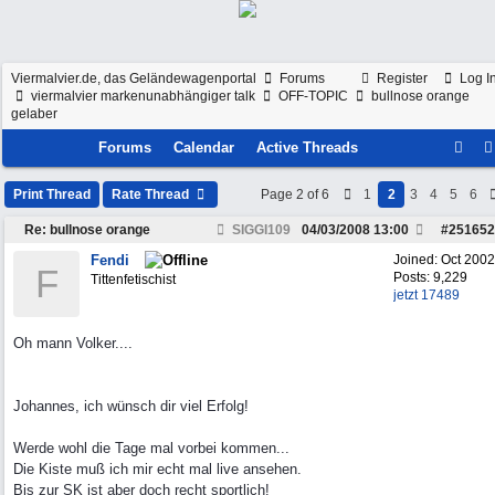
Viermalvier.de, das Geländewagenportal
Forums
Register
Log I
viermalvier markenunabhängiger talk
OFF-TOPIC
bullnose orange
gelaber
Forums
Calendar
Active Threads
Print Thread
Rate Thread
Page 2 of 6
1
2
3
4
5
6
Re: bullnose orange
SIGGI109
04/03/2008
13:00
#
251652
Fendi
Joined:
Oct 2002
F
Posts: 9,229
Tittenfetischist
jetzt 17489
Oh mann Volker....
Johannes, ich wünsch dir viel Erfolg!
Werde wohl die Tage mal vorbei kommen...
Die Kiste muß ich mir echt mal live ansehen.
Bis zur SK ist aber doch recht sportlich!