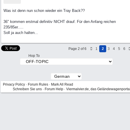
Was ist denn nun schon wieder ein Tray Back??
36" kommen erstmal definitiv NICHT drauf. Für den Anfang reichen
235/85er.....
Soll ja auch halten...
Page 2 of 6
1
2
3
4
5
6
Hop To
Privacy Policy
·
Forum Rules
·
Mark All Read
Schreiben Sie uns
·
Forum Help
·
Viermalvier.de, das Geländewagenporta