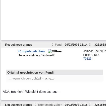
Re: bullnose orange
Fendi
04/03/2008
13:14
#
251658
Rumpelstielzchen
Joined:
Dec 2002
Posts: 2,612
the one and only Bastlwastl!
70825
Original geschrieben von Fendi
... wenn ich den Bobtail mache...
AUA, tu's nicht! Wie sieht denn das aus...
Re: bullnose orange
Rumpelstielzchen
04/03/2008
13:15
#
251659