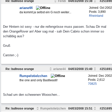
Re: bullnose orange
Fendi
04/03/2008
15:38
#
251690
ariane44
Joined:
Oct 2002
Posts: 3,890
da kommt ja selbst ein G noch weiter...
Rheinland
Der Hintern ist sexy - nur die reifengrösse muss passen. Schau Dir mal
den OrangeRover an! Aber sag mal - sah Dein Cabrio schon immer so
schäbbig aus?
Gruß
Carsten ;-)
Re: bullnose orange
ariane44
04/03/2008
15:40
#
251691
Rumpelstielzchen
Joined:
Dec 2002
Posts: 2,612
the one and only Bastlwastl!
70825
Schad um den scheeenen Wooochen...
Re: bullnose orange
Rumpelstielzchen
04/03/2008
15:51
#
251695