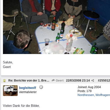
Salute,
Geert
Re: Berichte von der 1. Bremach-Sternfahrt
Geert
22/03/2008
23:14
#
255012
Joined:
Aug 2004
begleitwolf
Posts: 179
viermalvierer
Nordhessen, Wolfhagen
Vielen Dank für die Bilder,