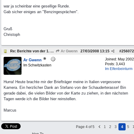
war ja scheinbar eine gesellige Runde.
Gab sicher einiges an "Benzingesprächen".
Gruß
Christoph
Re: Berichte von der 1. Bremach-Sternfahrt
Ar Gwenn
27/03/2008
13:15
#
256072
Joined:
May 2002
Ar Gwenn
Posts: 3,443
Im Schwitzkasten
Im Elfenbeinturm
Hurra! Heute brachte mir der Briefträger meine in Italien vergessene
Kamera. Ein herzlicher Dank an Stefano von der Schauderterasse! Bin
gerade dabei, die vielen Bilder von der Karte zu ziehen, in den nächsten
Tagen werde ich die Bilder hier reinstellen.
Marcus
Page 4 of 5
1
2
3
4
5