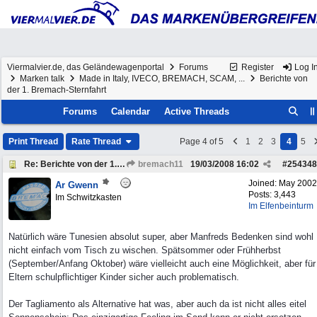
Viermalvier.de, das Geländewagenportal
Forums
Register
Log I
Marken talk
Made in Italy, IVECO, BREMACH, SCAM, ...
Berichte von
der 1. Bremach-Sternfahrt
Forums
Calendar
Active Threads
Print Thread
Rate Thread
Page 4 of 5
1
2
3
4
5
Re: Berichte von der 1. Bremach-Sternfahrt
bremach11
19/03/2008
16:02
#
254348
Joined:
May 2002
Ar Gwenn
Posts: 3,443
Im Schwitzkasten
Im Elfenbeinturm
Natürlich wäre Tunesien absolut super, aber Manfreds Bedenken sind wohl
nicht einfach vom Tisch zu wischen. Spätsommer oder Frühherbst
(September/Anfang Oktober) wäre vielleicht auch eine Möglichkeit, aber für
Eltern schulpflichtiger Kinder sicher auch problematisch.
Der Tagliamento als Alternative hat was, aber auch da ist nicht alles eitel