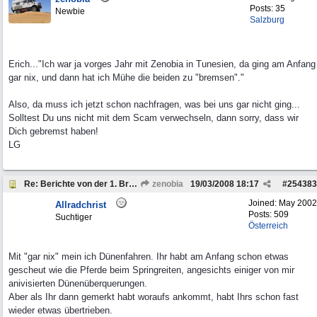
Posts: 35
Newbie
Salzburg
Erich..."Ich war ja vorges Jahr mit Zenobia in Tunesien, da ging am Anfang
gar nix, und dann hat ich Mühe die beiden zu "bremsen"."
Also, da muss ich jetzt schon nachfragen, was bei uns gar nicht ging...
Solltest Du uns nicht mit dem Scam verwechseln, dann sorry, dass wir
Dich gebremst haben!
LG
Re: Berichte von der 1. Bremach-Sternfahrt
zenobia
19/03/2008
18:17
#
254383
Joined:
May 2002
Allradchrist
Posts: 509
Suchtiger
Österreich
Mit "gar nix" mein ich Dünenfahren. Ihr habt am Anfang schon etwas
gescheut wie die Pferde beim Springreiten, angesichts einiger von mir
anivisierten Dünenüberquerungen.
Aber als Ihr dann gemerkt habt woraufs ankommt, habt Ihrs schon fast
wieder etwas übertrieben.