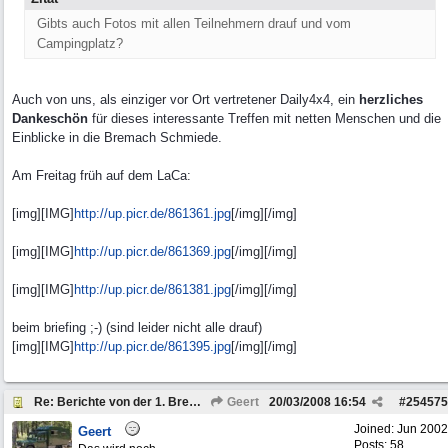
Gibts auch Fotos mit allen Teilnehmern drauf und vom
Campingplatz?
Auch von uns, als einziger vor Ort vertretener Daily4x4, ein
herzliches
Dankeschön
für dieses interessante Treffen mit netten Menschen und die
Einblicke in die Bremach Schmiede.
Am Freitag früh auf dem LaCa:
[img][IMG]
http://up.picr.de/861361.jpg
[/img][/img]
[img][IMG]
http://up.picr.de/861369.jpg
[/img][/img]
[img][IMG]
http://up.picr.de/861381.jpg
[/img][/img]
beim briefing ;-) (sind leider nicht alle drauf)
[img][IMG]
http://up.picr.de/861395.jpg
[/img][/img]
Re: Berichte von der 1. Bremach-Sternfahrt
Geert
20/03/2008
16:54
#
254575
Joined:
Jun 2002
Geert
Posts: 58