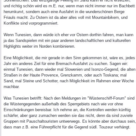
Sonnenschein: Das einzigartige Feeling im Sand kann er nicht ersetzen,
und richtig schön wird es m.E. nur, wenn man nicht immer nur im Bachbett
herumkurvt, sondern auch eine Ausfahrt in die wunderschönen Berge
Friauls macht. Zu Ostern ist da aber alles voll mit Mountainbikern, und
Konflikte sind vorprogrammiert.
Wenn Tunesien, dann würde ich eher vor Ostern dorthin fahren, man kann
ja das Sandspielen mit ein paar anderen landschaftlichen und kulturellen
Highlights weiter im Norden kombinieren.
Eine Möglichkeit, die mir gerade in den Sinn gekommen ist, wäre es, jedes
Jahr ein anderes Ziel für eine Bremach-Ausfahrt zu suchen. Sagen wir:
einmal Tunesien, dann wieder mal Slowenien und Isonzo-Gegend, die alten
Straßen in der Haute Provence, Grenzkamm, oder auch Toskana; mal
Sand, mal Steine und Schotter, nach Möglichkeit im Rahmen einer Woche
machbar.
Was Tunesien betrifft: Nach den Meldungen im "Wüstenschiff-Forum" sind
die Wüstengegenden außerhalb des Sperrgebiets nach wie vor ohne
Einschränkungen bereisbar. Ich nehme an, die Kontrollen werden künftig
schärfer, aber ganz zumachen werden sie das nicht, denn da sind zuviele
Gruppen mit Pauschaltouristen untwerwegs. Es könnte aber durchaus sein,
dass man z.B. eine Führerpflicht für die Gegend südl. Touzeur verhängt.