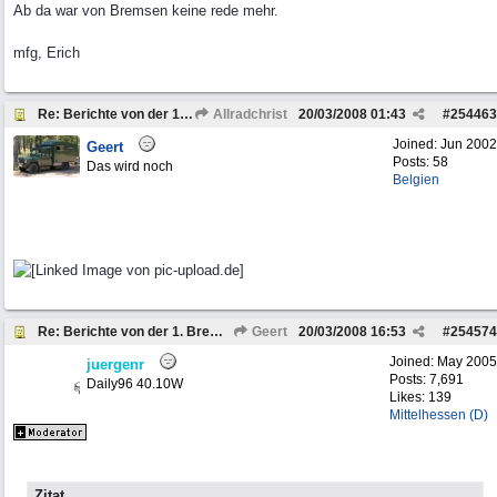
Ab da war von Bremsen keine rede mehr.
mfg, Erich
Re: Berichte von der 1. Bremach-Sternfahrt
Allradchrist
20/03/2008
01:43
#
254463
Joined:
Jun 2002
Geert
Posts: 58
Das wird noch
Belgien
Re: Berichte von der 1. Bremach-Sternfahrt
Geert
20/03/2008
16:53
#
254574
Joined:
May 2005
juergenr
Posts: 7,691
Daily96 40.10W
Likes: 139
Mittelhessen (D)
Zitat