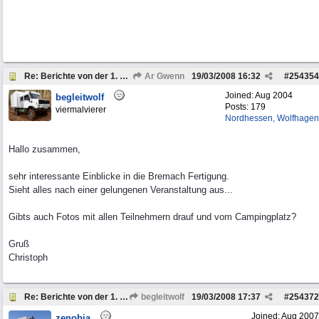
Re: Berichte von der 1. Bremach-Sternfahrt
Ar Gwenn
19/03/2008
16:32
#
254354
Joined:
Aug 2004
begleitwolf
Posts: 179
viermalvierer
Nordhessen, Wolfhagen
Hallo zusammen,
sehr interessante Einblicke in die Bremach Fertigung.
Sieht alles nach einer gelungenen Veranstaltung aus...
Gibts auch Fotos mit allen Teilnehmern drauf und vom Campingplatz?
Gruß
Christoph
Re: Berichte von der 1. Bremach-Sternfahrt
begleitwolf
19/03/2008
17:37
#
254372
Joined:
Aug 2007
zenobia