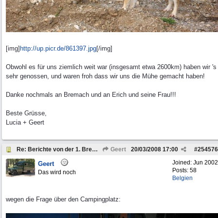
[img]
http://up.picr.de/861397.jpg
[/img]
Obwohl es für uns ziemlich weit war (insgesamt etwa 2600km) haben wir 's
sehr genossen, und waren froh dass wir uns die Mühe gemacht haben!
Danke nochmals an Bremach und an Erich und seine Frau!!!
Beste Grüsse,
Lucia + Geert
Re: Berichte von der 1. Bremach-Sternfahrt
Geert
20/03/2008
17:00
#
254576
Joined:
Jun 2002
Geert
Posts: 58
Das wird noch
Belgien
wegen die Frage über den Campingplatz: